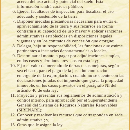
acerca del uso actual y potencial del suelo. Esta
información tendrá carácter público;
Ejercer facultades de inspección para fiscalizar el uso
adecuado y sostenible de la tierra;
Disponer medidas precautorias necesarias para evitar el
aprovechamiento de la tierra y sus recursos en forma
contraria a su capacidad de uso mayor y aplicar sanciones
administrativas establecidas en disposiciones legales
vigentes y en los contratos de concesión que otorgue;
Delegar, bajo su responsabilidad, las funciones que estime
pertinentes a instancias departamentales o locales;
Determinar el monto a pagar por adjudicaciones simples,
en los casos y términos previstos en esta ley;
Fijar el valor de mercado de tierras o sus mejoras, según
sea el caso, para el pago de la justa indemnización
emergente de la expropiación, cuando no se cuente con las
declaraciones juradas del impuesto que grava la propiedad
inmueble, en los casos previstos en el parágrafo NI del
artículo 40 de esta ley;
Proyectar y presentar sus reglamentos de administración y
control interno, para aprobación por el Superintendente
General del Sistema de Recursos Naturales Renovables
(SIRENARE);
Conocer y resolver los recursos que correspondan en sede
administrativa ; y,
Otras que le asigne la ley.