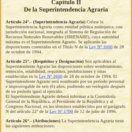
Capítulo II
De la Superintendencia Agraria
Artículo 24°.- (Superintendencia Agraria)
Créase la
Superintendencia Agraria como entidad pública autárquica, con
jurisdicción nacional, integrada al Sistema de Regulación de
Recursos Naturales Renovables (SIRENARE), cuya autoridad
máxima es el Superintendente Agrario. Se aplicarán las
disposiciones contenidas en el Título N de la
Ley Nº 1600
de 28
de octubre de 1994.
Artículo 25°.- (Requisitos y Designación)
Son aplicables al
Superintendente Agrario las disposiciones sobre nombramiento,
remoción, estabilidad, requisitos, prohibiciones y otras
establecidas en la
Ley Nº 1600
de 28 de octubre de 1994. El
Superintendente Agrario será nombrado por un período personal
e improrrogable de seis (6) años, pudiendo ser reelegido después
de un período igual al ejercido.
El Superintendente Agrario deberá informar a la Contraloría
General de la República, al Presidente de la República y al
Congreso Nacional, en los términos establecidos por el parágrafo
N del artículo 22° de la
Ley Nº 1700
de 12 de julio de 1996.
Artículo 26°.- (Atribuciones)
La Superintendencia Agraria tiene
las siguientes atribuciones;