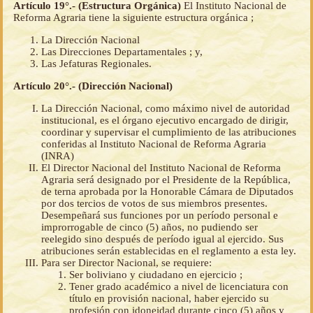
Artículo 19°.- (Estructura Orgánica)
El Instituto Nacional de
Reforma Agraria tiene la siguiente estructura orgánica ;
La Dirección Nacional
Las Direcciones Departamentales ; y,
Las Jefaturas Regionales.
Artículo 20°.- (Dirección Nacional)
La Dirección Nacional, como máximo nivel de autoridad
institucional, es el órgano ejecutivo encargado de dirigir,
coordinar y supervisar el cumplimiento de las atribuciones
conferidas al Instituto Nacional de Reforma Agraria
(INRA)
El Director Nacional del Instituto Nacional de Reforma
Agraria será designado por el Presidente de la República,
de terna aprobada por la Honorable Cámara de Diputados
por dos tercios de votos de sus miembros presentes.
Desempeñará sus funciones por un período personal e
improrrogable de cinco (5) años, no pudiendo ser
reelegido sino después de período igual al ejercido. Sus
atribuciones serán establecidas en el reglamento a esta ley.
Para ser Director Nacional, se requiere:
Ser boliviano y ciudadano en ejercicio ;
Tener grado académico a nivel de licenciatura con
título en provisión nacional, haber ejercido su
profesión con idoneidad durante cinco (5) años y