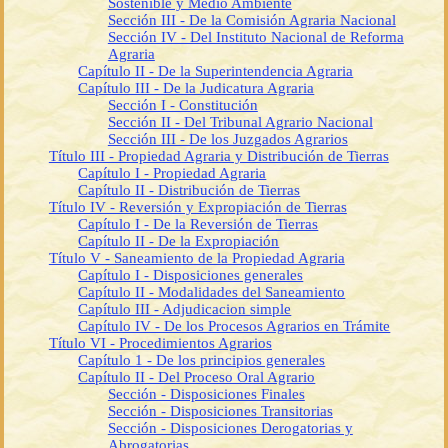
Sostenible y Medio Ambiente
Sección III - De la Comisión Agraria Nacional
Sección IV - Del Instituto Nacional de Reforma
Agraria
Capítulo II - De la Superintendencia Agraria
Capítulo III - De la Judicatura Agraria
Sección I - Constitución
Sección II - Del Tribunal Agrario Nacional
Sección III - De los Juzgados Agrarios
Título III - Propiedad Agraria y Distribución de Tierras
Capítulo I - Propiedad Agraria
Capítulo II - Distribución de Tierras
Título IV - Reversión y Expropiación de Tierras
Capítulo I - De la Reversión de Tierras
Capítulo II - De la Expropiación
Título V - Saneamiento de la Propiedad Agraria
Capítulo I - Disposiciones generales
Capítulo II - Modalidades del Saneamiento
Capítulo III - Adjudicacion simple
Capítulo IV - De los Procesos Agrarios en Trámite
Título VI - Procedimientos Agrarios
Capítulo 1 - De los principios generales
Capítulo II - Del Proceso Oral Agrario
Sección - Disposiciones Finales
Sección - Disposiciones Transitorias
Sección - Disposiciones Derogatorias y
Abrogatorias