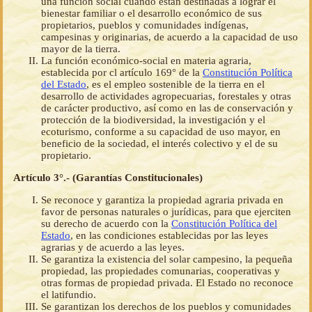
una función social cuando están destinadas a lograr el
bienestar familiar o el desarrollo económico de sus
propietarios, pueblos y comunidades indígenas,
campesinas y originarias, de acuerdo a la capacidad de uso
mayor de la tierra.
La función económico-social en materia agraria,
establecida por cl artículo 169° de la
Constitución Política
del Estado
, es el empleo sostenible de la tierra en el
desarrollo de actividades agropecuarias, forestales y otras
de carácter productivo, así como en las de conservación y
protección de la biodiversidad, la investigación y el
ecoturismo, conforme a su capacidad de uso mayor, en
beneficio de la sociedad, el interés colectivo y el de su
propietario.
Artículo 3°.- (Garantías Constitucionales)
Se reconoce y garantiza la propiedad agraria privada en
favor de personas naturales o jurídicas, para que ejerciten
su derecho de acuerdo con la
Constitución Política del
Estado
, en las condiciones establecidas por las leyes
agrarias y de acuerdo a las leyes.
Se garantiza la existencia del solar campesino, la pequeña
propiedad, las propiedades comunarias, cooperativas y
otras formas de propiedad privada. El Estado no reconoce
el latifundio.
Se garantizan los derechos de los pueblos y comunidades