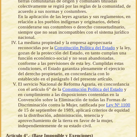
tierras comunitarias de origen y comunales tituladas
colectivamente se regirá por las reglas de la comunidad, de
acuerdo a sus normas y costumbres.
En la aplicación de las leyes agrarias y sus reglamentos, en
relación a los pueblos indígenas y originarios, deberá
considerarse sus costumbres o derecho consuetudinario,
siempre que no sean incompatibles con el sistema jurídico
nacional.
La mediana propiedad y la empresa agropecuaria
reconocidas por la
Constitución Política del Estado
y la ley,
gozan de la protección del Estado, en tanto cumplan una
función económico-social y no sean abandonadas.
conforme a las previsiones de esta ley. Cumplidas estas
condiciones, el Estado garantiza plenamente el ejercicio
del derecho propietario, en concordancia con lo
establecido en el parágrafo I del presente artículo.
El servicio Nacional de Reforma Agraria, en concordancia
con el artículo 6° de la
Constitución Política del Estado
y
en cumplimiento a las disposiciones contenidas en la
Convención sobre la Eliminación de todas las Formas de
Discriminación contra la Mujer, ratificada por
Ley Nº 1100
de 15 de septiembre de 1989, aplicará criterios de equidad
en la distribución, administración, tenencia y
aprovechamiento de la tierra en favor de la mujer,
independientemente de su estado civil.
Artículo 4°.- (Base Imponible y Exenciones)