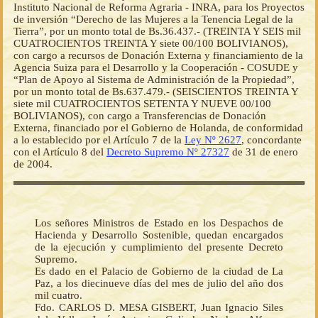
Instituto Nacional de Reforma Agraria - INRA, para los Proyectos
de inversión “Derecho de las Mujeres a la Tenencia Legal de la
Tierra”, por un monto total de Bs.36.437.- (TREINTA Y SEIS mil
CUATROCIENTOS TREINTA Y siete 00/100 BOLIVIANOS),
con cargo a recursos de Donación Externa y financiamiento de la
Agencia Suiza para el Desarrollo y la Cooperación - COSUDE y
“Plan de Apoyo al Sistema de Administración de la Propiedad”,
por un monto total de Bs.637.479.- (SEISCIENTOS TREINTA Y
siete mil CUATROCIENTOS SETENTA Y NUEVE 00/100
BOLIVIANOS), con cargo a Transferencias de Donación
Externa, financiado por el Gobierno de Holanda, de conformidad
a lo establecido por el Artículo 7 de la
Ley Nº 2627
, concordante
con el Artículo 8 del
Decreto Supremo Nº 27327
de 31 de enero
de 2004.
Los señores Ministros de Estado en los Despachos de
Hacienda y Desarrollo Sostenible, quedan encargados
de la ejecución y cumplimiento del presente Decreto
Supremo.
Es dado en el Palacio de Gobierno de la ciudad de La
Paz, a los diecinueve días del mes de julio del año dos
mil cuatro.
Fdo. CARLOS D. MESA GISBERT, Juan Ignacio Siles