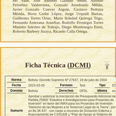
del Valle, José Antonio Galindo Neder, Alfonso
Ferrufino Valderrama, Gonzalo Arredondo Millán,
Javier Gonzalo Cuevas Argote, Gustavo Pedraza
Mérida, Horst Grebe López, Jorge Urquidi Barrau,
Guillermo Torres Orias, Maria Soledad Quiroga Trigo,
Fernando Antezana Aranibar, Rodolfo Erostegui Torres
Ministro Interino de Trabajo, Diego Montenegro Ernst,
Roberto Barbery Anaya, Ricardo Calla Ortega.
Ficha Técnica (
DCMI
)
Norma
Bolivia: Decreto Supremo Nº 27637, 19 de julio de 2004
Fecha
Formato
Tipo
2023-03-05
Text
D
Dominio
Derechos
Idioma
Bolivia
GFDL
es
Aprobar y autorizar la inscripción de Presupuesto Adicional de
Partida 25800 “Estudios e Investigaciones para Proyectos de
Inversión” en favor del INRA para los Proyectos de inversión
“Derecho de las Mujeres a la Tenencia Legal de la Tierra”, por
Sumario
un Bs.36.437 , con cargo a recursos de Donación Externa y
financiamiento de COSUDE y “Plan de Apoyo al Sistema de