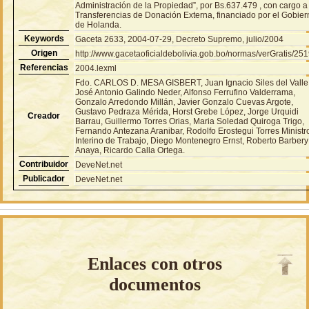
Administración de la Propiedad”, por Bs.637.479 , con cargo a
Transferencias de Donación Externa, financiado por el Gobie
de Holanda.
Keywords
Gaceta 2633, 2004-07-29, Decreto Supremo, julio/2004
Origen
http://www.gacetaoficialdebolivia.gob.bo/normas/verGratis/25
Referencias
2004.lexml
Fdo. CARLOS D. MESA GISBERT, Juan Ignacio Siles del Valle
José Antonio Galindo Neder, Alfonso Ferrufino Valderrama,
Gonzalo Arredondo Millán, Javier Gonzalo Cuevas Argote,
Gustavo Pedraza Mérida, Horst Grebe López, Jorge Urquidi
Creador
Barrau, Guillermo Torres Orias, Maria Soledad Quiroga Trigo,
Fernando Antezana Aranibar, Rodolfo Erostegui Torres Ministr
Interino de Trabajo, Diego Montenegro Ernst, Roberto Barbery
Anaya, Ricardo Calla Ortega.
Contribuidor
DeveNet.net
Publicador
DeveNet.net
Enlaces con otros
documentos