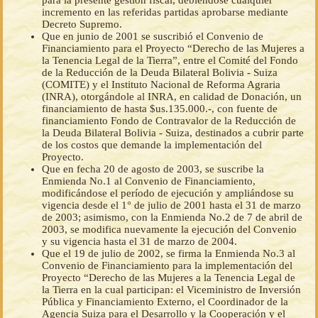
para la presente gestión fiscal, debiéndose cualquier
incremento en las referidas partidas aprobarse mediante
Decreto Supremo.
Que en junio de 2001 se suscribió el Convenio de
Financiamiento para el Proyecto “Derecho de las Mujeres a
la Tenencia Legal de la Tierra”, entre el Comité del Fondo
de la Reducción de la Deuda Bilateral Bolivia - Suiza
(COMITE) y el Instituto Nacional de Reforma Agraria
(INRA), otorgándole al INRA, en calidad de Donación, un
financiamiento de hasta $us.135.000.-, con fuente de
financiamiento Fondo de Contravalor de la Reducción de
la Deuda Bilateral Bolivia - Suiza, destinados a cubrir parte
de los costos que demande la implementación del
Proyecto.
Que en fecha 20 de agosto de 2003, se suscribe la
Enmienda No.1 al Convenio de Financiamiento,
modificándose el período de ejecución y ampliándose su
vigencia desde el 1° de julio de 2001 hasta el 31 de marzo
de 2003; asimismo, con la Enmienda No.2 de 7 de abril de
2003, se modifica nuevamente la ejecución del Convenio
y su vigencia hasta el 31 de marzo de 2004.
Que el 19 de julio de 2002, se firma la Enmienda No.3 al
Convenio de Financiamiento para la implementación del
Proyecto “Derecho de las Mujeres a la Tenencia Legal de
la Tierra en la cual participan: el Viceministro de Inversión
Pública y Financiamiento Externo, el Coordinador de la
Agencia Suiza para el Desarrollo y la Cooperación y el