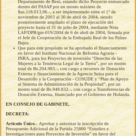
Departamento de Beni, estando dicho Proyecto enmarcado
dentro del PASAP por un monto máximo de
$us.118.013,96.-, a ser implementado entre el 1° de
noviembre de 2003 al 30 de abril de 2004, siendo
posteriormente ampliado el plazo de ejecución del
proyecto hasta el 31 de julio de 2004, mediante Nota
LAP/DPR/gm-019/2004 de 6 de abril de 2004, firmada por
el Jefe de Cooperación de la Embajada Real de los Países
Bajos.
Que para este propósito se ha aprobado el financiamiento
en favor del Instituto Nacional de Reforma Agraria -
INRA, para los Proyectos de inversión “Derecho de las
Mujeres a la Tendencia Legal de la Tierra”, por un monto
total de Bs.204.983.-, con cargo a recursos de Donación
Externa y financiamiento de la Agencia Suiza para el
Desarrollo y la Cooperación - COSUDE y “Plan de Apoyo
al Sistema de Administración de la Propiedad”, por un
monto total de Bs.948.832.-, con cargo a Transferencias de
Donación Externa, financiado por el Gobierno de Holanda.
EN CONSEJO DE GABINETE,
DECRETA:
Artículo Único.-
Aprobar y autorizar la inscripción de
Presupuesto Adicional de la Partida 25800 “Estudios e
Investigaciones para Proyectos de Inversión” en favor del