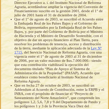
Director Ejecutivo a. i. del Instituto Nacional de Reforma
Agraria, acordándose ampliar la vigencia del Convenio de
Financiamiento suscrito en la gestión 2001, desde el 1° de
julio de 2001 hasta el 31 de diciembre de 2004.
Que el 1° de agosto de 2003, se suscribió el Acuerdo entre
la Embajada Real de los Países Bajos y el Gobierno de
Bolivia, representados por la Embajada Real de los Países
Bajos, y, por parte del Gobierno de Bolivia por el Ministro
de Hacienda y el Ministro de Desarrollo Sostenible, con el
objetivo de dar un apoyo financiero al Plan Tierra, para
resolver los problemas de tenencia, acceso y distribución
de la tierra, mediante la aplicación adecuada de la
Ley Nº
1715
, del Servicio Nacional de Reforma Agraria, con una
vigencia entre el 1° de agosto de 2003 al 31 de diciembre
de 2006, por un valor máximo de $us.7.000.000.- siendo
que esta contribución viabilizará la ejecución del
documento titulado “Plan de Apoyo al Sistema de
Administración de la Propiedad” (PASAP), Acuerdo que
establece como beneficiario al Instituto Nacional de
Reforma Agraria.
Que en fecha 27 de octubre de 2003, se suscribió un
Addendum al Acuerdo de Contribución, entre la ERPB y el
INRA, con el propósito de financiar el “Proyecto de
Saneamiento del Norte Amazónico”, que comprende los
polígonos 1,2, 5,6, 7,8 y 9 del Departamento de Pando y
los polígonos 1 y 3 de la Provincia Vaca Diez del