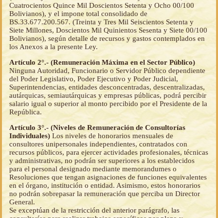
Cuatrocientos Quince Mil Doscientos Setenta y Ocho 00/100
Bolivianos), y el impone total consolidado de
BS.33.677.200.567. (Treinta y Tres Mil Seiscientos Setenta y
Siete Millones, Doscientos Mil Quinientos Sesenta y Siete 00/100
Bolivianos), según detalle de recursos y gastos contemplados en
los Anexos a la presente Ley.
Artículo 2°.- (Remuneración Máxima en el Sector Público)
Ninguna Autoridad, Funcionario o Servidor Público dependiente
del Poder Legislativo, Poder Ejecutivo y Poder Judicial,
Superintendencias, entidades desconcentradas, descentralizadas,
autárquicas, semiautárquicas y empresas públicas, podrá percibir
salario igual o superior al monto percibido por el Presidente de la
República.
Artículo 3°.- (Niveles de Remuneración de Consultorías
Individuales)
Los niveles de honorarios mensuales de
consultores unipersonales independientes, contratados con
recursos públicos, para ejercer actividades profesionales, técnicas
y administrativas, no podrán ser superiores a los establecidos
para el personal designado mediante memorandumes o
Resoluciones que tengan asignaciones de funciones equivalentes
en el órgano, institución o entidad. Asimismo, estos honorarios
no podrán sobrepasar la remuneración que perciba un Director
General.
Se exceptúan de la restricción del anterior parágrafo, las