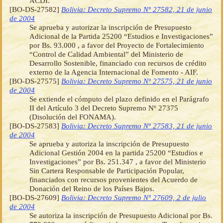
ACDI.
[BO-DS-27582]
Bolivia: Decreto Supremo Nº 27582, 21 de junio
de 2004
Se aprueba y autorizar la inscripción de Presupuesto
Adicional de la Partida 25200 “Estudios e Investigaciones”
por Bs. 93.000 , a favor del Proyecto de Fortalecimiento
“Control de Calidad Ambiental” del Ministerio de
Desarrollo Sostenible, financiado con recursos de crédito
externo de la Agencia Internacional de Fomento - AIF.
[BO-DS-27575]
Bolivia: Decreto Supremo Nº 27575, 21 de junio
de 2004
Se extiende el cómputo del plazo definido en el Parágrafo
II del Artículo 3 del Decreto Supremo Nº 27375
(Disolución del FONAMA).
[BO-DS-27583]
Bolivia: Decreto Supremo Nº 27583, 21 de junio
de 2004
Se aprueba y autoriza la inscripción de Presupuesto
Adicional Gestión 2004 en la partida 25200 “Estudios e
Investigaciones” por Bs. 251.347 , a favor del Ministerio
Sin Cartera Responsable de Participación Popular,
financiados con recursos provenientes del Acuerdo de
Donación del Reino de los Países Bajos.
[BO-DS-27609]
Bolivia: Decreto Supremo Nº 27609, 2 de julio
de 2004
Se autoriza la inscripción de Presupuesto Adicional por Bs.