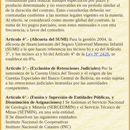
consultorías para realizar trabajos específicos por plazo y
producto determinado y no renovables en un período similar al
de la duración del contrato. Estas consultorías deberán ser
contratadas conforme a las normas legales vigentes en la materia.
Al efecto, se considerará como monto global del contrato, la
suma de los pagos parciales, sean estos mensuales o con otra
frecuencia, a favor del consultor.
Artículo 4°.- (Alícuota del SUMI)
Para la gestión 2004, la
alícuota de financiamiento del Seguro Universal Materno Infantil
(SUMI) a la que hacen referencia los incisos b) y e) del Artículo
3°, y los incisos a) y b) del Artículo 4° de la
Ley Nº 2426
, se
establece en 8%.
Artículo 5°.- (Exclusión de Retenciones Judiciales)
Por la
naturaleza de la Cuenta Unica del Tesoro y el origen de las
Cuentas Especiales del Banco Central de Bolivia, no están sujetas
a las retenciones judiciales instruidas por las autoridades
competentes.
Artículo 6°.- (Fusión y Supresión de Entidades Públicas, y
Disminución de Asignaciones)
I Se fusionan el Servicio Nacional
de Geología y Minería (SERGEOMIN) y el Servicio Técnico de
Minas (SETMIN), en una sola entidad.
II Se disuelven las siguientes entidades:
Instituto Nacional de Cooperativas
Instituto Nacional de Catastro (INC)