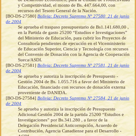
y Competitividad, el monto de Bs. 447.664,00, con
recursos del Tesoro General de la Nación.
[BO-DS-27580]
Bolivia: Decreto Supremo Nº 27580, 21 de junio
de 2004
Se aprueba el traspaso presupuestario de Bs1.141.680,00 ,
en la Partida de gasto 25200 “Estudios e Investigaciones”
del Ministerio de Educación, para cubrir los Proyectos de
Consultoría pendientes de ejecución en el Viceministerio
de Educación Superior, Ciencia y Tecnología con recursos
del Convenio de Donación con la Agencia de Cooperación
Sueca/ASDI.
[BO-DS-27581]
Bolivia: Decreto Supremo Nº 27581, 21 de junio
de 2004
Se aprueba y autoriza la inscripción de Presupuesto -
Gestión 2004 de Bs. 1.055.716 a favor del Ministerio de
Educación, financiado con recursos de donación externa
proveniente de DANIDA.
[BO-DS-27584]
Bolivia: Decreto Supremo Nº 27584, 21 de junio
de 2004
Se aprueba y autoriza la inscripción de Presupuesto
Adicional Gestión 2004 de la partida 25200 “Estudios e
Investigaciones” por Bs.341.280 , a favor de la
Delegación Presidencial Anticorrupción, Acuerdo de
Contribución, Agencia Canadiense para el Desarrollo -