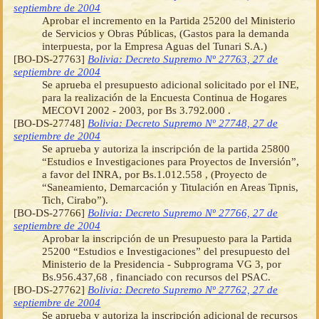
septiembre de 2004
Aprobar el incremento en la Partida 25200 del Ministerio
de Servicios y Obras Públicas, (Gastos para la demanda
interpuesta, por la Empresa Aguas del Tunari S.A.)
[BO-DS-27763]
Bolivia: Decreto Supremo Nº 27763, 27 de
septiembre de 2004
Se aprueba el presupuesto adicional solicitado por el INE,
para la realización de la Encuesta Continua de Hogares
MECOVI 2002 - 2003, por Bs 3.792.000 .
[BO-DS-27748]
Bolivia: Decreto Supremo Nº 27748, 27 de
septiembre de 2004
Se aprueba y autoriza la inscripción de la partida 25800
“Estudios e Investigaciones para Proyectos de Inversión”,
a favor del INRA, por Bs.1.012.558 , (Proyecto de
“Saneamiento, Demarcación y Titulación en Areas Tipnis,
Tich, Cirabo”).
[BO-DS-27766]
Bolivia: Decreto Supremo Nº 27766, 27 de
septiembre de 2004
Aprobar la inscripción de un Presupuesto para la Partida
25200 “Estudios e Investigaciones” del presupuesto del
Ministerio de la Presidencia - Subprograma VG 3, por
Bs.956.437,68 , financiado con recursos del PSAC.
[BO-DS-27762]
Bolivia: Decreto Supremo Nº 27762, 27 de
septiembre de 2004
Se aprueba y autoriza la inscripción adicional de recursos