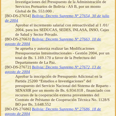
Investigaciones del Presupuesto de la Administración de
Servicios Portuarios de Bolivia - AS B, por un monto
Global de Bs. 553.000 .
[BO-DS-27654]
Bolivia: Decreto Supremo Nº 27654, 30 de julio
de 2004
Aprobar el incremento salarial con retroactividad al 1 /01/
2004, para los SEDUCAS, SEDES, INLASA, INSO, Cajas
de Salud y Sector Privado.
[BO-DS-27663]
Bolivia: Decreto Supremo Nº 27663, 10 de
agosto de 2004
Se aprueba y autoriza realizar las Modificaciones
Presupuestarias Intrainstitucionales - Gestión 2004, por un
total de Bs. 1.169.170 a favor de la Prefectura del
Departamento de La Paz.
[BO-DS-27672]
Bolivia: Decreto Supremo Nº 27672, 13 de
agosto de 2004
Aprobar la inscripción de Presupuesto Adicional en la
Partida 25200 “Estudios e Investigaciones” del
presupuesto del Servicio Nacional del Sistema de Reparto -
SENASIR por un monto de Bs. 6.934.018 , financiado con
recursos de la cooperación externa provenientes del
Contrato de Préstamo de Cooperación Técnica No. 1128/S
BO por Bs. 3.648.552
[BO-DS-27686]
Bolivia: Decreto Supremo Nº 27686, 18 de
agosto de 2004