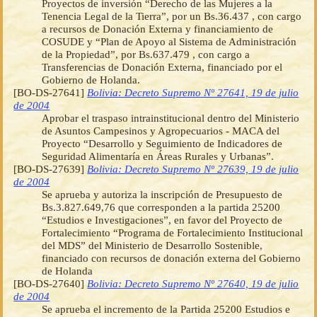
Proyectos de inversión “Derecho de las Mujeres a la
Tenencia Legal de la Tierra”, por un Bs.36.437 , con cargo
a recursos de Donación Externa y financiamiento de
COSUDE y “Plan de Apoyo al Sistema de Administración
de la Propiedad”, por Bs.637.479 , con cargo a
Transferencias de Donación Externa, financiado por el
Gobierno de Holanda.
[BO-DS-27641]
Bolivia: Decreto Supremo Nº 27641, 19 de julio
de 2004
Aprobar el traspaso intrainstitucional dentro del Ministerio
de Asuntos Campesinos y Agropecuarios - MACA del
Proyecto “Desarrollo y Seguimiento de Indicadores de
Seguridad Alimentaría en Áreas Rurales y Urbanas”.
[BO-DS-27639]
Bolivia: Decreto Supremo Nº 27639, 19 de julio
de 2004
Se aprueba y autoriza la inscripción de Presupuesto de
Bs.3.827.649,76 que corresponden a la partida 25200
“Estudios e Investigaciones”, en favor del Proyecto de
Fortalecimiento “Programa de Fortalecimiento Institucional
del MDS” del Ministerio de Desarrollo Sostenible,
financiado con recursos de donación externa del Gobierno
de Holanda
[BO-DS-27640]
Bolivia: Decreto Supremo Nº 27640, 19 de julio
de 2004
Se aprueba el incremento de la Partida 25200 Estudios e