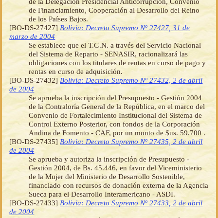
de la Delegación Presidencial Anticorrupción, Convenio
de Financiamiento, Cooperación al Desarrollo del Reino
de los Países Bajos.
[BO-DS-27427]
Bolivia: Decreto Supremo Nº 27427, 31 de
marzo de 2004
Se establece que el T.G.N. a través del Servicio Nacional
del Sistema de Reparto - SENASIR, racionalizará las
obligaciones con los titulares de rentas en curso de pago y
rentas en curso de adquisición.
[BO-DS-27432]
Bolivia: Decreto Supremo Nº 27432, 2 de abril
de 2004
Se aprueba la inscripción del Presupuesto - Gestión 2004
de la Contraloría General de la República, en el marco del
Convenio de Fortalecimiento Institucional del Sistema de
Control Externo Posterior, con fondos de la Corporación
Andina de Fomento - CAF, por un monto de $us. 59.700 .
[BO-DS-27435]
Bolivia: Decreto Supremo Nº 27435, 2 de abril
de 2004
Se aprueba y autoriza la inscripción de Presupuesto -
Gestión 2004, de Bs. 45.446, en favor del Viceministerio
de la Mujer del Ministerio de Desarrollo Sostenible,
financiado con recursos de donación externa de la Agencia
Sueca para el Desarrollo Interamericano - ASDI.
[BO-DS-27433]
Bolivia: Decreto Supremo Nº 27433, 2 de abril
de 2004