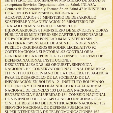
MINISTERIO DE HACIENDA 46 MINISTERIO DE SALUD Se
exceptúan: Servicios Departamentales de Salud, INLASA,
Centros de Especialidad y Formación en Salud 47 MINISTERIO
DE ASUNTOS CAMPESINOS, INDIGENAS Y
AGROPECUARIOS 65 MINISTERIO DE DESARROLLO
SOSTENIBLE Y PLANIFICACION 70 MINISTERIO DE
TRABAJO 78 MINISTERIO DE MINERIA E
HIDROCARBUROS 81 MINISTERIO DE SERVICIOS Y OBRAS
PÚBLICAS 83 MINISTERIO SIN CARTERA RESPONSABLE
DE PARTICIPACIÓN POPULAR 84 MINISTERIO SIN
CARTERA RESPONSABLE DE ASUNTOS INDIGENAS Y
PUEBLOS ORIGINARIOS 89 PODER LEGISLATIVO 92
CORTE NACIONAL ELECTORAL 93 CONTRALORIA
GENERAL DE LA REPÚBLICA 95 CONSEJO SUPREMO DE
DEFENSA NACIONAL INSTITUCIONES
DESCENTRALIZADAS 108 ORQUESTA SINFONICA
NACIONAL 109 CONSERVATORIO NACIONAL DE MUSICA
111 INSTITUTO BOLIVIANO DE LA CEGUERA 119 AGENCIA
PARA EL DESARROLLO DE LA SOCIEDAD DE LA
INFORMACIÓN EN BOLIVIA 121 INSTITUTO BOLIVIANO
DE CIENCIA Y TECNOLOGÍA NUCLEAR 124 ACADEMIA
NACIONAL DE CIENCIAS 133 LOTERIA NACIONAL DE
BENEFICENCIA Y SALUBRIDAD 134 CONSEJO NACIONAL
DE VIVIENDA POLICIAL 149 CONSEJO NACIONAL DEL
CINE 151 REGISTRO DE IDENTIFICACION NACIONAL 152
SERVICIO NACIONAL DE DEFENSA PÚBLICA 161
SUPERINTENDENCIA DE TELECOMUNICACIONES 162