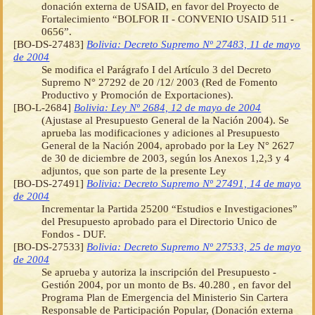
donación externa de USAID, en favor del Proyecto de
Fortalecimiento “BOLFOR II - CONVENIO USAID 511 -
0656”.
[BO-DS-27483]
Bolivia: Decreto Supremo Nº 27483, 11 de mayo
de 2004
Se modifica el Parágrafo I del Artículo 3 del Decreto
Supremo N° 27292 de 20 /12/ 2003 (Red de Fomento
Productivo y Promoción de Exportaciones).
[BO-L-2684]
Bolivia: Ley Nº 2684, 12 de mayo de 2004
(Ajustase al Presupuesto General de la Nación 2004). Se
aprueba las modificaciones y adiciones al Presupuesto
General de la Nación 2004, aprobado por la Ley N° 2627
de 30 de diciembre de 2003, según los Anexos 1,2,3 y 4
adjuntos, que son parte de la presente Ley
[BO-DS-27491]
Bolivia: Decreto Supremo Nº 27491, 14 de mayo
de 2004
Incrementar la Partida 25200 “Estudios e Investigaciones”
del Presupuesto aprobado para el Directorio Unico de
Fondos - DUF.
[BO-DS-27533]
Bolivia: Decreto Supremo Nº 27533, 25 de mayo
de 2004
Se aprueba y autoriza la inscripción del Presupuesto -
Gestión 2004, por un monto de Bs. 40.280 , en favor del
Programa Plan de Emergencia del Ministerio Sin Cartera
Responsable de Participación Popular, (Donación externa