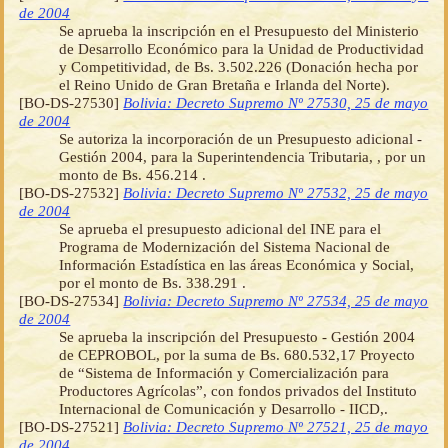
de 2004
Se aprueba la inscripción en el Presupuesto del Ministerio
de Desarrollo Económico para la Unidad de Productividad
y Competitividad, de Bs. 3.502.226 (Donación hecha por
el Reino Unido de Gran Bretaña e Irlanda del Norte).
[BO-DS-27530]
Bolivia: Decreto Supremo Nº 27530, 25 de mayo
de 2004
Se autoriza la incorporación de un Presupuesto adicional -
Gestión 2004, para la Superintendencia Tributaria, , por un
monto de Bs. 456.214 .
[BO-DS-27532]
Bolivia: Decreto Supremo Nº 27532, 25 de mayo
de 2004
Se aprueba el presupuesto adicional del INE para el
Programa de Modernización del Sistema Nacional de
Información Estadística en las áreas Económica y Social,
por el monto de Bs. 338.291 .
[BO-DS-27534]
Bolivia: Decreto Supremo Nº 27534, 25 de mayo
de 2004
Se aprueba la inscripción del Presupuesto - Gestión 2004
de CEPROBOL, por la suma de Bs. 680.532,17 Proyecto
de “Sistema de Información y Comercialización para
Productores Agrícolas”, con fondos privados del Instituto
Internacional de Comunicación y Desarrollo - IICD,.
[BO-DS-27521]
Bolivia: Decreto Supremo Nº 27521, 25 de mayo
de 2004