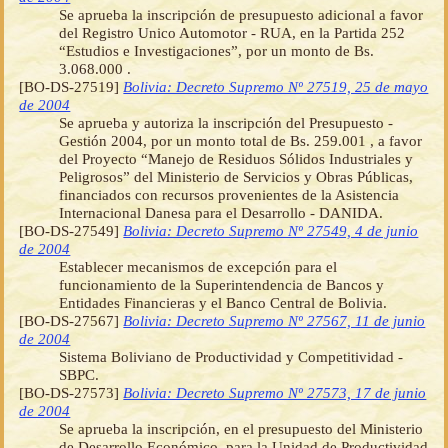
Se aprueba la inscripción de presupuesto adicional a favor
del Registro Unico Automotor - RUA, en la Partida 252
“Estudios e Investigaciones”, por un monto de Bs.
3.068.000 .
[BO-DS-27519]
Bolivia: Decreto Supremo Nº 27519, 25 de mayo
de 2004
Se aprueba y autoriza la inscripción del Presupuesto -
Gestión 2004, por un monto total de Bs. 259.001 , a favor
del Proyecto “Manejo de Residuos Sólidos Industriales y
Peligrosos” del Ministerio de Servicios y Obras Públicas,
financiados con recursos provenientes de la Asistencia
Internacional Danesa para el Desarrollo - DANIDA.
[BO-DS-27549]
Bolivia: Decreto Supremo Nº 27549, 4 de junio
de 2004
Establecer mecanismos de excepción para el
funcionamiento de la Superintendencia de Bancos y
Entidades Financieras y el Banco Central de Bolivia.
[BO-DS-27567]
Bolivia: Decreto Supremo Nº 27567, 11 de junio
de 2004
Sistema Boliviano de Productividad y Competitividad -
SBPC.
[BO-DS-27573]
Bolivia: Decreto Supremo Nº 27573, 17 de junio
de 2004
Se aprueba la inscripción, en el presupuesto del Ministerio
de Desarrollo Económico, para la Unidad de Productividad