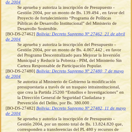
de 2004
Se aprueba y autoriza la inscripción de Presupuesto -
Gestión 2004, por un monto de Bs. 139.494 , en favor del
Proyecto de fortalecimiento “Programa de Políticas
Públicas de Desarrollo Institucional” del Ministerio de
Desarrollo Sostenible.
[BO-DS-27462]
Bolivia: Decreto Supremo Nº 27462, 21 de abril
de 2004
Se aprueba y autoriza la inscripción del Presupuesto -
Gestión 2004, por un monto de Bs. 4.067.442 , en favor
del Programa Descentralizado para Mejorar la Inversión
Municipal y Reducir la Pobreza - PIM, del Ministerio Sin
Cartera Responsable de Participación Popular.
[BO-DS-27480]
Bolivia: Decreto Supremo Nº 27480, 7 de mayo
de 2004
Se autoriza al Ministerio de Gobierno la modificación
presupuestaria a través de un traspaso intrainstitucional,
que crea la Partida 25200 “Estudios e Investigaciones” en
la Dirección General de Seguridad Ciudadana y
Prevención del Delito, por Bs. 380.000 .
[BO-DS-27482]
Bolivia: Decreto Supremo Nº 27482, 11 de mayo
de 2004
Se aprueba y autoriza la inscripción de Presupuesto -
Gestión 2004, por un monto total de Bs. 13.824.820 que,
corresponden a transferencias del PL 480 y recursos de