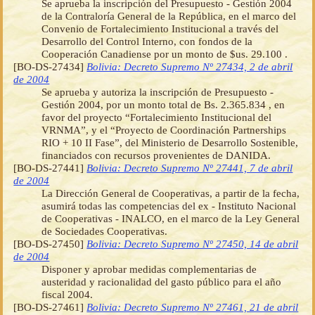
Se aprueba la inscripción del Presupuesto - Gestión 2004
de la Contraloría General de la República, en el marco del
Convenio de Fortalecimiento Institucional a través del
Desarrollo del Control Interno, con fondos de la
Cooperación Canadiense por un monto de $us. 29.100 .
[BO-DS-27434]
Bolivia: Decreto Supremo Nº 27434, 2 de abril
de 2004
Se aprueba y autoriza la inscripción de Presupuesto -
Gestión 2004, por un monto total de Bs. 2.365.834 , en
favor del proyecto “Fortalecimiento Institucional del
VRNMA”, y el “Proyecto de Coordinación Partnerships
RIO + 10 II Fase”, del Ministerio de Desarrollo Sostenible,
financiados con recursos provenientes de DANIDA.
[BO-DS-27441]
Bolivia: Decreto Supremo Nº 27441, 7 de abril
de 2004
La Dirección General de Cooperativas, a partir de la fecha,
asumirá todas las competencias del ex - Instituto Nacional
de Cooperativas - INALCO, en el marco de la Ley General
de Sociedades Cooperativas.
[BO-DS-27450]
Bolivia: Decreto Supremo Nº 27450, 14 de abril
de 2004
Disponer y aprobar medidas complementarias de
austeridad y racionalidad del gasto público para el año
fiscal 2004.
[BO-DS-27461]
Bolivia: Decreto Supremo Nº 27461, 21 de abril