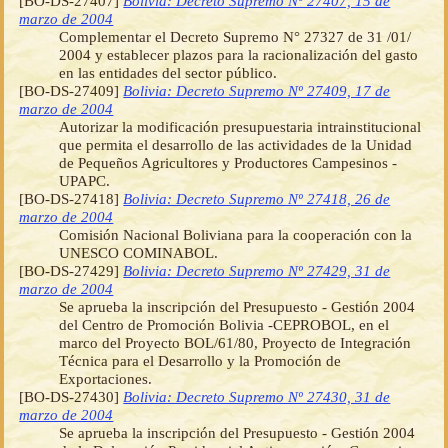
[BO-DS-27407]
Bolivia: Decreto Supremo Nº 27407, 15 de
marzo de 2004
Complementar el Decreto Supremo N° 27327 de 31 /01/
2004 y establecer plazos para la racionalización del gasto
en las entidades del sector público.
[BO-DS-27409]
Bolivia: Decreto Supremo Nº 27409, 17 de
marzo de 2004
Autorizar la modificación presupuestaria intrainstitucional
que permita el desarrollo de las actividades de la Unidad
de Pequeños Agricultores y Productores Campesinos -
UPAPC.
[BO-DS-27418]
Bolivia: Decreto Supremo Nº 27418, 26 de
marzo de 2004
Comisión Nacional Boliviana para la cooperación con la
UNESCO COMINABOL.
[BO-DS-27429]
Bolivia: Decreto Supremo Nº 27429, 31 de
marzo de 2004
Se aprueba la inscripción del Presupuesto - Gestión 2004
del Centro de Promoción Bolivia -CEPROBOL, en el
marco del Proyecto BOL/61/80, Proyecto de Integración
Técnica para el Desarrollo y la Promoción de
Exportaciones.
[BO-DS-27430]
Bolivia: Decreto Supremo Nº 27430, 31 de
marzo de 2004
Se aprueba la inscripción del Presupuesto - Gestión 2004