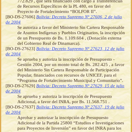
772.829 , que será financiado con cargo a Transferencias
de Recursos Específicos de la PL 480, en favor del
Proyecto de Fortalecimiento “BOLFOR II”.
[BO-DS-27606]
Bolivia: Decreto Supremo Nº 27606, 2 de julio
de 2004
Se autoriza a favor del Ministerio Sin Cartera Responsable
de Asuntos Indígenas y Pueblos Originarios, la inscripción
de un Presupuesto de Bs. 1.109.604 , (Donación externa
del Gobierno Real de Dinamarca).
[BO-DS-27623]
Bolivia: Decreto Supremo Nº 27623, 12 de julio
de 2004
Se aprueba y autoriza la inscripción de Presupuesto -
Gestión 2004, por un monto total de Bs. 282.425 , a favor
del Ministerio Sin Cartera Responsable de Participación
Popular, financiados con recursos de UNICEF, para el
“Programa de Fortalecimiento Municipal y Comunitario”.
[BO-DS-27629]
Bolivia: Decreto Supremo Nº 27629, 15 de julio
de 2004
Se aprueba y autoriza la inscripción de Presupuesto
Adicional, a favor del INRA, por Bs. 11.568.751 .
[BO-DS-27637]
Bolivia: Decreto Supremo Nº 27637, 19 de julio
de 2004
Aprobar y autorizar la inscripción de Presupuesto
Adicional de la Partida 25800 “Estudios e Investigaciones
para Proyectos de Inversión” en favor del INRA para los