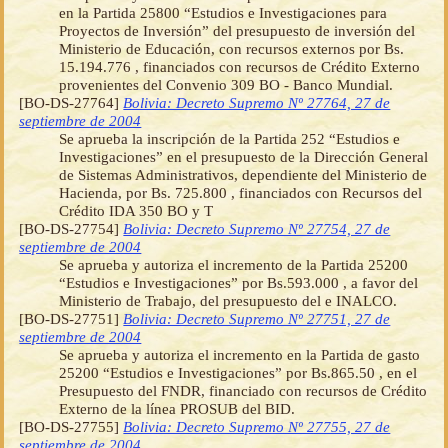
en la Partida 25800 “Estudios e Investigaciones para
Proyectos de Inversión” del presupuesto de inversión del
Ministerio de Educación, con recursos externos por Bs.
15.194.776 , financiados con recursos de Crédito Externo
provenientes del Convenio 309 BO - Banco Mundial.
[BO-DS-27764]
Bolivia: Decreto Supremo Nº 27764, 27 de
septiembre de 2004
Se aprueba la inscripción de la Partida 252 “Estudios e
Investigaciones” en el presupuesto de la Dirección General
de Sistemas Administrativos, dependiente del Ministerio de
Hacienda, por Bs. 725.800 , financiados con Recursos del
Crédito IDA 350 BO y T
[BO-DS-27754]
Bolivia: Decreto Supremo Nº 27754, 27 de
septiembre de 2004
Se aprueba y autoriza el incremento de la Partida 25200
“Estudios e Investigaciones” por Bs.593.000 , a favor del
Ministerio de Trabajo, del presupuesto del e INALCO.
[BO-DS-27751]
Bolivia: Decreto Supremo Nº 27751, 27 de
septiembre de 2004
Se aprueba y autoriza el incremento en la Partida de gasto
25200 “Estudios e Investigaciones” por Bs.865.50 , en el
Presupuesto del FNDR, financiado con recursos de Crédito
Externo de la línea PROSUB del BID.
[BO-DS-27755]
Bolivia: Decreto Supremo Nº 27755, 27 de
septiembre de 2004