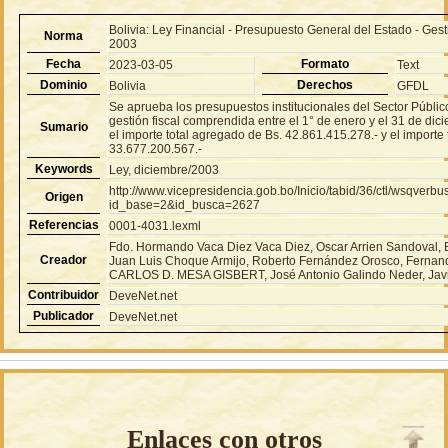
Bolivia: Ley Financial - Presupuesto General del Estado - Ges
Norma
2003
Fecha
Formato
2023-03-05
Text
Dominio
Derechos
Bolivia
GFDL
Se aprueba los presupuestos institucionales del Sector Público
gestión fiscal comprendida entre el 1° de enero y el 31 de dic
Sumario
el importe total agregado de Bs. 42.861.415.278.- y el importe
33.677.200.567.-
Keywords
Ley, diciembre/2003
http://www.vicepresidencia.gob.bo/Inicio/tabid/36/ctl/wsqver
Origen
id_base=2&id_busca=2627
Referencias
0001-4031.lexml
Fdo. Hormando Vaca Diez Vaca Diez, Oscar Arrien Sandoval, 
Creador
Juan Luis Choque Armijo, Roberto Fernández Orosco, Fernan
CARLOS D. MESA GISBERT, José Antonio Galindo Neder, Javi
Contribuidor
DeveNet.net
Publicador
DeveNet.net
Enlaces con otros