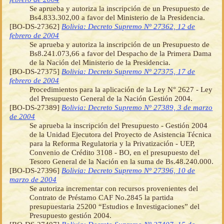
Se aprueba y autoriza la inscripción de un Presupuesto de
Bs4.833.302,00 a favor del Ministerio de la Presidencia.
[BO-DS-27362]
Bolivia: Decreto Supremo Nº 27362, 12 de
febrero de 2004
Se aprueba y autoriza la inscripción de un Presupuesto de
Bs8.241.073,66 a favor del Despacho de la Primera Dama
de la Nación del Ministerio de la Presidencia.
[BO-DS-27375]
Bolivia: Decreto Supremo Nº 27375, 17 de
febrero de 2004
Procedimientos para la aplicación de la Ley N° 2627 - Ley
del Presupuesto General de la Nación Gestión 2004.
[BO-DS-27389]
Bolivia: Decreto Supremo Nº 27389, 3 de marzo
de 2004
Se aprueba la inscripción del Presupuesto - Gestión 2004
de la Unidad Ejecutora del Proyecto de Asistencia Técnica
para la Reforma Regulatoria y la Privatización - UEP,
Convenio de Crédito 3108 - BO, en el presupuesto del
Tesoro General de la Nación en la suma de Bs.48.240.000.
[BO-DS-27396]
Bolivia: Decreto Supremo Nº 27396, 10 de
marzo de 2004
Se autoriza incrementar con recursos provenientes del
Contrato de Préstamo CAF No.2845 la partida
presupuestaria 25200 “Estudios e Investigaciones” del
Presupuesto gestión 2004.