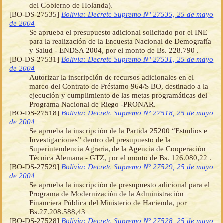
del Gobierno de Holanda).
[BO-DS-27535]
Bolivia: Decreto Supremo Nº 27535, 25 de mayo
de 2004
Se aprueba el presupuesto adicional solicitado por el INE
para la realización de la Encuesta Nacional de Demografía
y Salud - ENDSA 2004, por el monto de Bs. 228.790 .
[BO-DS-27531]
Bolivia: Decreto Supremo Nº 27531, 25 de mayo
de 2004
Autorizar la inscripción de recursos adicionales en el
marco del Contrato de Préstamo 964/S BO, destinado a la
ejecución y cumplimiento de las metas programáticas del
Programa Nacional de Riego -PRONAR.
[BO-DS-27518]
Bolivia: Decreto Supremo Nº 27518, 25 de mayo
de 2004
Se aprueba la inscripción de la Partida 25200 “Estudios e
Investigaciones” dentro del presupuesto de la
Superintendencia Agraria, de la Agencia de Cooperación
Técnica Alemana - GTZ, por el monto de Bs. 126.080,22 .
[BO-DS-27529]
Bolivia: Decreto Supremo Nº 27529, 25 de mayo
de 2004
Se aprueba la inscripción de presupuesto adicional para el
Programa de Modernización de la Administración
Financiera Pública del Ministerio de Hacienda, por
Bs.27.208.588,43
[BO-DS-27528]
Bolivia: Decreto Supremo Nº 27528, 25 de mayo