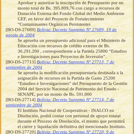
Aprobar y autorizar la inscripción de Presupuesto por un
monto total de Bs. 395.809,76 con cargo a recursos de
Donación Externa del Fondo Global del Medio Ambiente
GEF, en favor del Proyecto de Fortalecimiento
“Contaminantes Orgánicos Persistentes
[BO-DS-27689]
Bolivia: Decreto Supremo Nº 27689, 19 de
agosto de 2004
Se aprueba un presupuesto adicional para el Ministerio de
Educación con recursos de crédito externo de Bs.
30.291.200 , correspondiente a la Partida 25800 “Estudios
e Investigaciones para Proyectos de Inversión”.
[BO-DS-27713]
Bolivia: Decreto Supremo Nº 27713, 7 de
septiembre de 2004
Se aprueba la modificación presupuestaria destinada a la
asignación de recursos en la Partida de Gasto 25200
“Estudios e Investigaciones” del Presupuesto de la Gestión
2004 del Servicio Nacional de Patrimonio del Estado -
SENAPE, por un monto de Bs. 591.000
[BO-DS-27714]
Bolivia: Decreto Supremo Nº 27714, 7 de
septiembre de 2004
El Instituto Nacional de Cooperativas - INALCO en
Disolución, podrá contar con personal de apoyo estatal
durante el Proceso de Disolución, el mismo que permitirá
el cierre y liquidación definitiva del mencionado Instituto.
[BO-DS-27720]
Bolivia: Decreto Supremo Nº 27720, 9 de