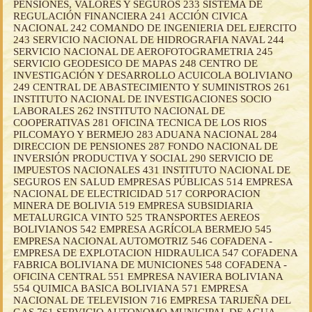
PENSIONES, VALORES Y SEGUROS 233 SISTEMA DE
REGULACIÓN FINANCIERA 241 ACCIÓN CIVICA
NACIONAL 242 COMANDO DE INGENIERIA DEL EJERCITO
243 SERVICIO NACIONAL DE HIDROGRAFIA NAVAL 244
SERVICIO NACIONAL DE AEROFOTOGRAMETRIA 245
SERVICIO GEODESICO DE MAPAS 248 CENTRO DE
INVESTIGACIÓN Y DESARROLLO ACUICOLA BOLIVIANO
249 CENTRAL DE ABASTECIMIENTO Y SUMINISTROS 261
INSTITUTO NACIONAL DE INVESTIGACIONES SOCIO
LABORALES 262 INSTITUTO NACIONAL DE
COOPERATIVAS 281 OFICINA TECNICA DE LOS RIOS
PILCOMAYO Y BERMEJO 283 ADUANA NACIONAL 284
DIRECCION DE PENSIONES 287 FONDO NACIONAL DE
INVERSIÓN PRODUCTIVA Y SOCIAL 290 SERVICIO DE
IMPUESTOS NACIONALES 431 INSTITUTO NACIONAL DE
SEGUROS EN SALUD EMPRESAS PÚBLICAS 514 EMPRESA
NACIONAL DE ELECTRICIDAD 517 CORPORACION
MINERA DE BOLIVIA 519 EMPRESA SUBSIDIARIA
METALURGICA VINTO 525 TRANSPORTES AEREOS
BOLIVIANOS 542 EMPRESA AGRÍCOLA BERMEJO 545
EMPRESA NACIONAL AUTOMOTRIZ 546 COFADENA -
EMPRESA DE EXPLOTACION HIDRAULICA 547 COFADENA
FABRICA BOLIVIANA DE MUNICIONES 548 COFADENA -
OFICINA CENTRAL 551 EMPRESA NAVIERA BOLIVIANA
554 QUIMICA BASICA BOLIVIANA 571 EMPRESA
NACIONAL DE TELEVISION 716 EMPRESA TARIJEÑA DEL
GAS 761 SERVICIO AUTONOMO MUNICIPAL DE AGUA