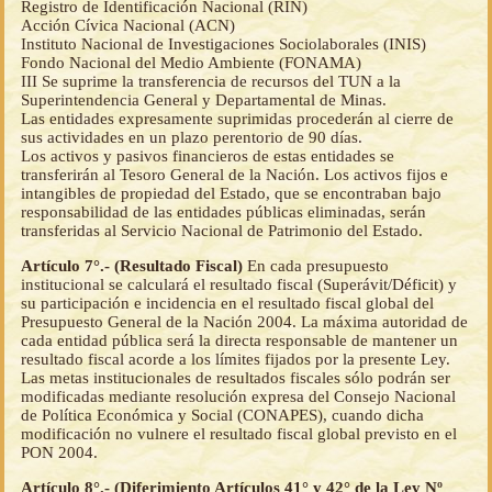
Registro de Identificación Nacional (RIN)
Acción Cívica Nacional (ACN)
Instituto Nacional de Investigaciones Sociolaborales (INIS)
Fondo Nacional del Medio Ambiente (FONAMA)
III Se suprime la transferencia de recursos del TUN a la
Superintendencia General y Departamental de Minas.
Las entidades expresamente suprimidas procederán al cierre de
sus actividades en un plazo perentorio de 90 días.
Los activos y pasivos financieros de estas entidades se
transferirán al Tesoro General de la Nación. Los activos fijos e
intangibles de propiedad del Estado, que se encontraban bajo
responsabilidad de las entidades públicas eliminadas, serán
transferidas al Servicio Nacional de Patrimonio del Estado.
Artículo 7°.- (Resultado Fiscal)
En cada presupuesto
institucional se calculará el resultado fiscal (Superávit/Déficit) y
su participación e incidencia en el resultado fiscal global del
Presupuesto General de la Nación 2004. La máxima autoridad de
cada entidad pública será la directa responsable de mantener un
resultado fiscal acorde a los límites fijados por la presente Ley.
Las metas institucionales de resultados fiscales sólo podrán ser
modificadas mediante resolución expresa del Consejo Nacional
de Política Económica y Social (CONAPES), cuando dicha
modificación no vulnere el resultado fiscal global previsto en el
PON 2004.
Artículo 8°.- (Diferimiento Artículos 41° y 42° de la Ley Nº