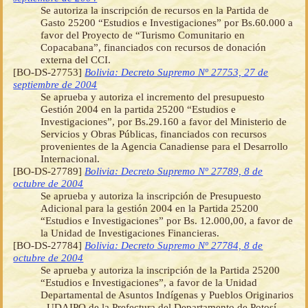
Se autoriza la inscripción de recursos en la Partida de
Gasto 25200 “Estudios e Investigaciones” por Bs.60.000 a
favor del Proyecto de “Turismo Comunitario en
Copacabana”, financiados con recursos de donación
externa del CCI.
[BO-DS-27753]
Bolivia: Decreto Supremo Nº 27753, 27 de
septiembre de 2004
Se aprueba y autoriza el incremento del presupuesto
Gestión 2004 en la partida 25200 “Estudios e
Investigaciones”, por Bs.29.160 a favor del Ministerio de
Servicios y Obras Públicas, financiados con recursos
provenientes de la Agencia Canadiense para el Desarrollo
Internacional.
[BO-DS-27789]
Bolivia: Decreto Supremo Nº 27789, 8 de
octubre de 2004
Se aprueba y autoriza la inscripción de Presupuesto
Adicional para la gestión 2004 en la Partida 25200
“Estudios e Investigaciones” por Bs. 12.000,00, a favor de
la Unidad de Investigaciones Financieras.
[BO-DS-27784]
Bolivia: Decreto Supremo Nº 27784, 8 de
octubre de 2004
Se aprueba y autoriza la inscripción de la Partida 25200
“Estudios e Investigaciones”, a favor de la Unidad
Departamental de Asuntos Indígenas y Pueblos Originarios
- UDAIPO de la Prefectura del Departamento de Potosí,