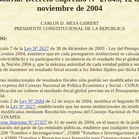
noviembre de 2004
CARLOS D. MESA GISBERT
PRESIDENTE CONSTITUCIONAL DE LA REPUBLICA
DO:
ículo 7 de la
Ley Nº 2627
de 30 de diciembre de 2003 - Ley del Presup
Gestión 2004, establece que en cada presupuesto institucional se calcula
erávit/déficit) y su participación e incidencia en el resultado fiscal glob
 la Nación 2004 y, que la máxima autoridad de cada entidad pública será
e de mantener un resultado fiscal acorde a los límites fijados por dicha
tas institucionales de resultados fiscales sólo podrán ser modificadas m
n expresa del Consejo Nacional de Política Económica y Social - CON
ficación no vulnere el resultado fiscal global previsto en el Presupuesto
04.
ículo 2 de
Ley Nº 2684
de 12 de mayo de 2004, modifica el Segundo Pá
 de la
Ley Nº 2627
, estableciendo que las metas institucionales de result
 modificadas mediante Resolución expresa del Consejo Nacional de Pol
- CONAPES.
reto Supremo Nº 27327
de 31 de enero de 2004, en el marco de la polít
ización del gasto de las entidades públicas, establece que cualquier incr
5200 “Estudios e Investigaciones”, 25800 “Estudios e Investigaciones p
 y 42000 “Estudios y Proyectos para Inversión para Construcciones de