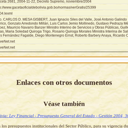
ceta 2681, 2004-11-22, Decreto Supremo, noviembre/2004
tp://www.gacetaoficialdebolivia.gob.bo/normas/verGratis/25399
04.lexml
o. CARLOS D. MESA GISBERT, Juan Ignacio Siles del Valle, José Antonio Galindo 
rrico, Gonzalo Arredondo Millán, Luis Carlos Jemio Mollinedo, Gustavo Pedraza Mé
ez, Mauricio Navarro Banzer Ministro Interino de Servicios y Obras Públicas, Guil
ías, Maria Soledad Quiroga Trigo, Rosario Quiroga Morales Ministra Interina de Sa
is Fernández Fagalde, Diego Montenegro Ernst, Roberto Barbery Anaya, Ricardo C
veNet.net
veNet.net
Enlaces con otros documentos
Véase también
ivia: Ley Financial - Presupuesto General del Estado - Gestión 2004, 3
 los presupuestos institucionales del Sector Público, para su vigencia du