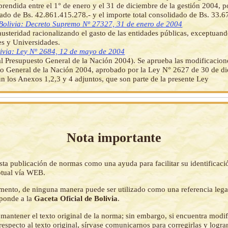
prendida entre el 1° de enero y el 31 de diciembre de la gestión 2004, p
gado de Bs. 42.861.415.278.- y el importe total consolidado de Bs. 33.
Bolivia: Decreto Supremo Nº 27327, 31 de enero de 2004
usteridad racionalizando el gasto de las entidades públicas, exceptuan
s y Universidades.
ivia: Ley Nº 2684, 12 de mayo de 2004
al Presupuesto General de la Nación 2004). Se aprueba las modificacione
o General de la Nación 2004, aprobado por la Ley N° 2627 de 30 de d
n los Anexos 1,2,3 y 4 adjuntos, que son parte de la presente Ley
Nota importante
sta publicación de normas como una ayuda para facilitar su identificaci
tual vía WEB.
mento, de ninguna manera puede ser utilizado como una referencia lega
sponde a la
Gaceta Oficial de Bolivia
.
mantener el texto original de la norma; sin embargo, si encuentra modi
respecto al texto original, sírvase comunicarnos para corregirlas y logr