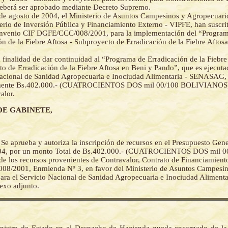
deberá ser aprobado mediante Decreto Supremo.
de agosto de 2004, el Ministerio de Asuntos Campesinos y Agropecuari
erio de Inversión Pública y Financiamiento Externo - VIPFE, han suscr
onvenio CIF DGFE/CCC/008/2001, para la implementación del “Progra
ón de la Fiebre Aftosa - Subproyecto de Erradicación de la Fiebre Aftos
 finalidad de dar continuidad al “Programa de Erradicación de la Fiebre
o de Erradicación de la Fiebre Aftosa en Beni y Pando”, que es ejecuta
acional de Sanidad Agropecuaria e Inociudad Alimentaria - SENASAG, 
mente Bs.402.000.- (CUATROCIENTOS DOS mil 00/100 BOLIVIANOS), 
alor.
DE GABINETE,
-
Se aprueba y autoriza la inscripción de recursos en el Presupuesto Gen
004, por un monto Total de Bs.402.000.- (CUATROCIENTOS DOS mil 0
los recursos provenientes de Contravalor, Contrato de Financiamient
8/2001, Enmienda Nº 3, en favor del Ministerio de Asuntos Campesin
ara el Servicio Nacional de Sanidad Agropecuaria e Inociudad Alimen
exo adjunto.