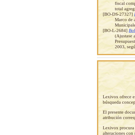
fiscal com
total agre
[BO-DS-27327]
Marco de a
Municipale
[BO-L-2684]
Bol
(Ajustase 
Presupuest
2003, segú
Lexivox ofrece e
búsqueda concep
El presente docu
atribución corre
Lexivox procura 
alteraciones con 