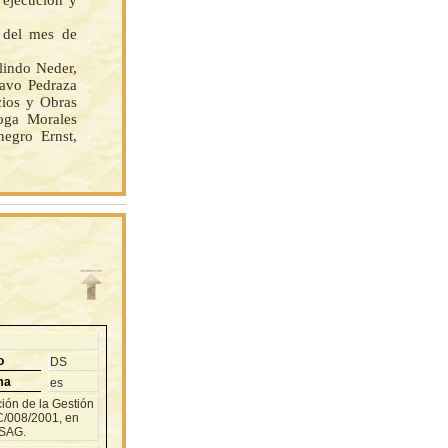
 ejecución y
 del mes de
indo Neder,
tavo Pedraza
cios y Obras
oga Morales
egro Ernst,
o
DS
ma
es
ión de la Gestión
C/008/2001, en
ASAG.