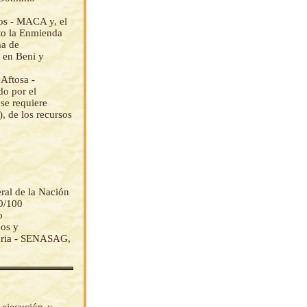
os - MACA y, el
ito la Enmienda
ma de
a en Beni y
 Aftosa -
do por el
se requiere
de los recursos
eral de la Nación
0/100
o
os y
taria - SENASAG,