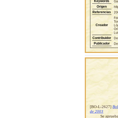
Keywords
Ga
Origen
ht
Referencias
20
Fd
To
Creador
Lóp
Or
Lu
Contribuidor
De
Publicador
De
[BO-L-2627]
Bol
de 2003
Se aprueba