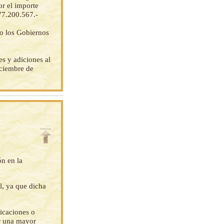
or el importe
677.200.567.-
do los Gobiernos
s y adiciones al
iciembre de
ón en la
l, ya que dicha
ficaciones o
ar una mayor