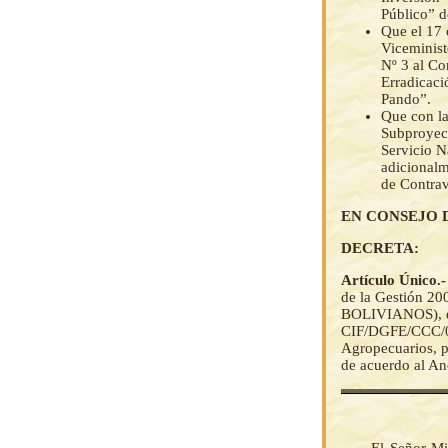
Público” 
Que el 17 
Viceminist
Nº 3 al C
Erradicaci
Pando”.
Que con la
Subproyect
Servicio N
adicional
de Contrav
EN CONSEJO 
DECRETA:
Artículo Único.
de la Gestión 2
BOLIVIANOS), de 
CIF/DGFE/CCC/00
Agropecuarios, p
de acuerdo al An