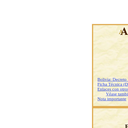
Bolivia: Decret
Ficha Técnica (
Enlaces con otr
Véase tamb
Nota importante