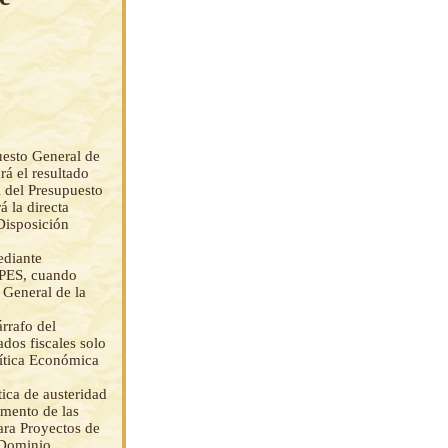
uesto General de
rá el resultado
al del Presupuesto
 la directa
 Disposición
ediante
APES, cuando
 General de la
rrafo del
ados fiscales solo
ítica Económica
ica de austeridad
emento de las
ara Proyectos de
 Dominio