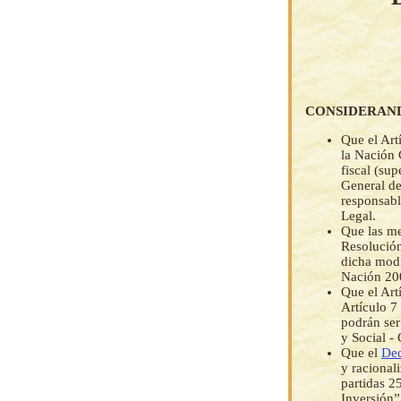
CONSIDERAN
Que el Art
la Nación 
fiscal (sup
General de
responsabl
Legal.
Que las me
Resolució
dicha modi
Nación 20
Que el Art
Artículo 7
podrán ser
y Social 
Que el
Dec
y racional
partidas 2
Inversión”