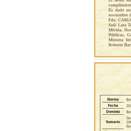
El Señor Mi
cumplimient
Es dado en
noviembre d
Fdo. CARLOS
Saúl Lara T
Mérida, Hor
Públicas, G
Ministra In
Roberto Bar
Norma
Bo
Fecha
20
Dominio
Bol
Se
Sumario
20
fa