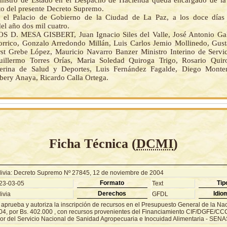
nistro de Estado en el Despacho de Hacienda queda encargado de la
o del presente Decreto Supremo.
 el Palacio de Gobierno de la Ciudad de La Paz, a los doce días
el año dos mil cuatro.
 D. MESA GISBERT, Juan Ignacio Siles del Valle, José Antonio Gal
orrico, Gonzalo Arredondo Millán, Luis Carlos Jemio Mollinedo, Gus
st Grebe López, Mauricio Navarro Banzer Ministro Interino de Servi
uillermo Torres Orías, Maria Soledad Quiroga Trigo, Rosario Quir
terina de Salud y Deportes, Luis Fernández Fagalde, Diego Monten
bery Anaya, Ricardo Calla Ortega.
Ficha Técnica (
DCMI
)
livia: Decreto Supremo Nº 27845, 12 de noviembre de 2004
Formato
Tip
23-03-05
Text
Derechos
Idio
ivia
GFDL
 aprueba y autoriza la inscripción de recursos en el Presupuesto General de la Nac
04, por Bs. 402.000 , con recursos provenientes del Financiamiento CIF/DGFE/CC
vor del Servicio Nacional de Sanidad Agropecuaria e Inocuidad Alimentaria - SEN