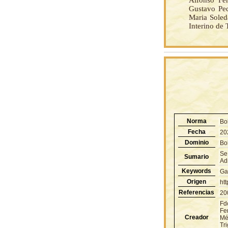
Alfonso Fe
Gustavo Ped
Maria Soled
Interino de
Norma
Bo
Fecha
20
Dominio
Bol
Se
Sumario
Adm
Keywords
Ga
Origen
ht
Referencias
20
Fd
Fe
Creador
Mé
Tri