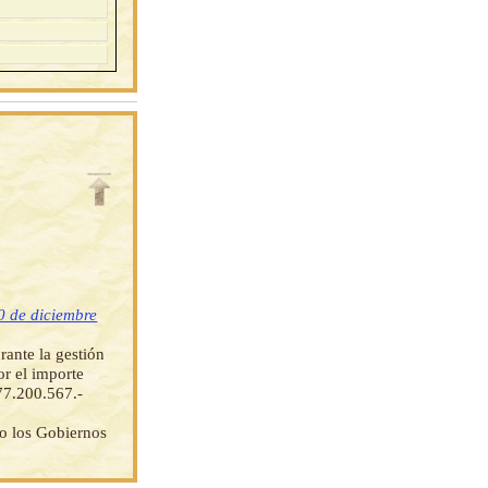
0 de diciembre
rante la gestión
or el importe
677.200.567.-
do los Gobiernos