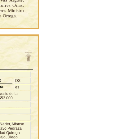
vas Argote,
orres Orias,
res Ministro
a Ortega.
o
DS
ma
es
uesto de la
553.000 .
Neder, Alfonso
stavo Pedraza
edad Quiroga
bajo, Diego