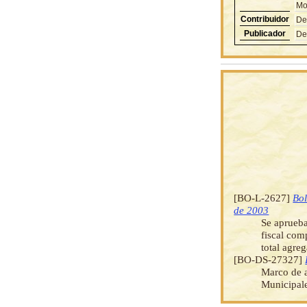
Mo
Contribuidor
De
Publicador
De
[BO-L-2627]
Bol
de 2003
Se aprueba
fiscal com
total agre
[BO-DS-27327]
Marco de a
Municipale