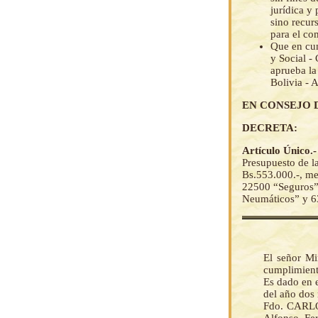
jurídica y
sino recur
para el com
Que en cum
y Social -
aprueba la
Bolivia - 
EN CONSEJO 
DECRETA:
Artículo Único.
Presupuesto de l
Bs.553.000.-, me
22500 “Seguros”,
Neumáticos” y 6
El señor Mi
cumplimient
Es dado en e
del año dos 
Fdo. CARLOS