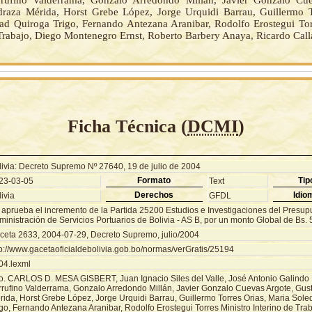
rrufino Valderrama, Gonzalo Arredondo Millán, Javier Gonzalo Cue
raza Mérida, Horst Grebe López, Jorge Urquidi Barrau, Guillermo T
ad Quiroga Trigo, Fernando Antezana Aranibar, Rodolfo Erostegui Tor
 Trabajo, Diego Montenegro Ernst, Roberto Barbery Anaya, Ricardo Call
Ficha Técnica (
DCMI
)
livia: Decreto Supremo Nº 27640, 19 de julio de 2004
Formato
Tip
23-03-05
Text
Derechos
Idio
ivia
GFDL
 aprueba el incremento de la Partida 25200 Estudios e Investigaciones del Presup
inistración de Servicios Portuarios de Bolivia - AS B, por un monto Global de Bs. 
ceta 2633, 2004-07-29, Decreto Supremo, julio/2004
tp://www.gacetaoficialdebolivia.gob.bo/normas/verGratis/25194
04.lexml
o. CARLOS D. MESA GISBERT, Juan Ignacio Siles del Valle, José Antonio Galindo 
rrufino Valderrama, Gonzalo Arredondo Millán, Javier Gonzalo Cuevas Argote, Gu
rida, Horst Grebe López, Jorge Urquidi Barrau, Guillermo Torres Orias, Maria Sol
go, Fernando Antezana Aranibar, Rodolfo Erostegui Torres Ministro Interino de Tra