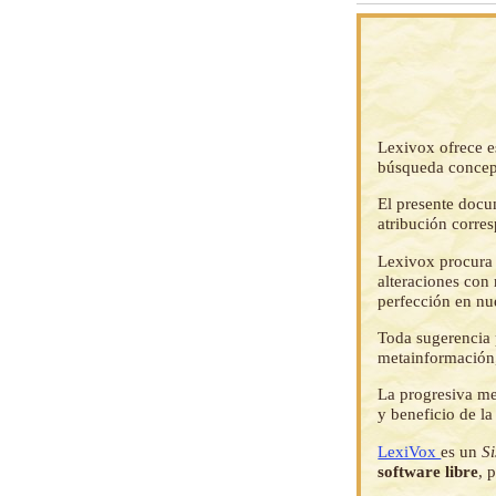
Lexivox ofrece e
búsqueda concep
El presente docu
atribución corre
Lexivox procura 
alteraciones con 
perfección en nu
Toda sugerencia p
metainformación,
La progresiva me
y beneficio de l
LexiVox
es un
S
software libre
, 