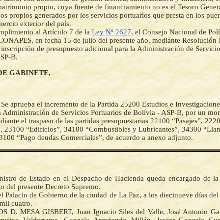
 patrimonio propio, cuya fuente de financiamiento no es el Tesoro Gener
sos propios generados por los servicios portuarios que presta en los puer
ercio exterior del país.
plimiento al Artículo 7 de la
Ley Nº 2627
, el Consejo Nacional de Pol
 CONAPES, en fecha 15 de julio del presente año, mediante Resolución
 inscripción de presupuesto adicional para la Administración de Servicio
ASP-B.
DE GABINETE,
-
Se aprueba el incremento de la Partida 25200 Estudios e Investigacione
a Administración de Servicios Portuarios de Bolivia - ASP-B, por un mo
diante el traspaso de las partidas presupuestarias 22100 “Pasajes”, 2220
 23100 “Edificios”, 34100 “Combustibles y Lubricantes”, 34300 “Llan
3100 “Pago deudas Comerciales”, de acuerdo a anexo adjunto.
nistro de Estado en el Despacho de Hacienda queda encargado de la
o del presente Decreto Supremo.
l Palacio de Gobierno de la ciudad de La Paz, a los diecinueve días del
mil cuatro.
 D. MESA GISBERT, Juan Ignacio Siles del Valle, José Antonio Gal