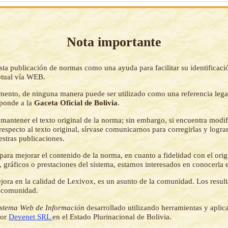
Nota importante
sta publicación de normas como una ayuda para facilitar su identificaci
tual vía WEB.
mento, de ninguna manera puede ser utilizado como una referencia lega
sponde a la
Gaceta Oficial de Bolivia
.
mantener el texto original de la norma; sin embargo, si encuentra modi
respecto al texto original, sírvase comunicarnos para corregirlas y logr
estras publicaciones.
ara mejorar el contenido de la norma, en cuanto a fidelidad con el origi
 gráficos o prestaciones del sistema, estamos interesados en conocerla 
jora en la calidad de Lexivox, es un asunto de la comunidad. Los resul
a comunidad.
istema Web de Información
desarrollado utilizando herramientas y aplic
por
Devenet SRL
en el Estado Plurinacional de Bolivia.