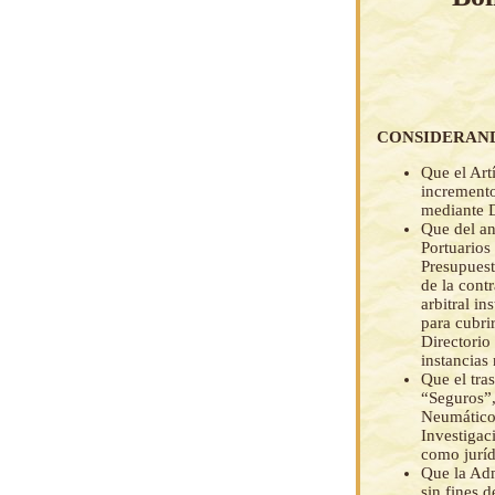
CONSIDERAN
Que el Art
incremento
mediante 
Que del an
Portuarios
Presupuest
de la cont
arbitral i
para cubrir
Directorio
instancias 
Que el tra
“Seguros”,
Neumáticos
Investigac
como jurí
Que la Adm
sin fines 