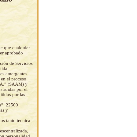
ce que cualquier
ser aprobado
ción de Servicios
tida
nes emergentes
n en el proceso
. A.” (SAAM) y
nstruidas por el
itidos por las
os”, 22500
as y
os tanto técnica
escentralizada,
con personalidad