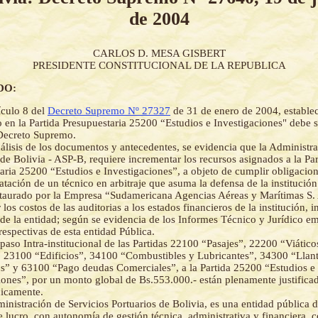
de 2004
CARLOS D. MESA GISBERT
PRESIDENTE CONSTITUCIONAL DE LA REPUBLICA
DO:
ículo 8 del
Decreto Supremo Nº 27327
de 31 de enero de 2004, estable
 en la Partida Presupuestaria 25200 “Estudios e Investigaciones" debe 
Decreto Supremo.
álisis de los documentos y antecedentes, se evidencia que la Administra
 de Bolivia - ASP-B, requiere incrementar los recursos asignados a la Par
aria 25200 “Estudios e Investigaciones”, a objeto de cumplir obligacio
ratación de un técnico en arbitraje que asuma la defensa de la institució
nstaurado por la Empresa “Sudamericana Agencias Aéreas y Marítimas S
 los costos de las auditorias a los estados financieros de la institución, i
 de la entidad; según se evidencia de los Informes Técnico y Jurídico em
respectivas de esta entidad Pública.
spaso Intra-institucional de las Partidas 22100 “Pasajes”, 22200 “Viátic
 23100 “Edificios”, 34100 “Combustibles y Lubricantes”, 34300 “Llant
” y 63100 “Pago deudas Comerciales”, a la Partida 25200 “Estudios e
iones”, por un monto global de Bs.553.000.- están plenamente justificad
dicamente.
inistración de Servicios Portuarios de Bolivia, es una entidad pública d
de lucro, con autonomía de gestión técnica, administrativa y financiera, 