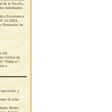
al de la Nación,
tos habilitados
ítica Económica
 Nº 42/2004,
s Portuarios de
s del
nto Global de
0 “Viáticos”,
tas y
 ejecución y
 mes de julio
indo Neder,