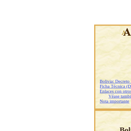
Bolivia: Decreto
Ficha Técnica (
Enlaces con otr
Véase tamb
Nota importante
Bol