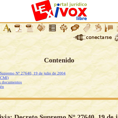
Contenido
 Supremo Nº 27640, 19 de julio de 2004
DCMI)
os documentos
ién
ivia: Decreto Supremo Nº 27640, 19 de j