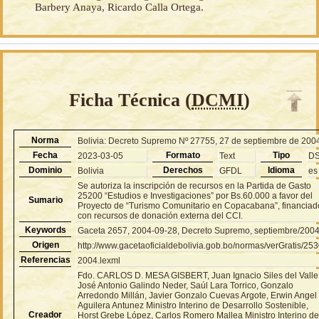
Barbery Anaya, Ricardo Calla Ortega.
Ficha Técnica (
DCMI
)
Norma
Bolivia: Decreto Supremo Nº 27755, 27 de septiembre de 200
Fecha
Formato
Tipo
2023-03-05
Text
D
Dominio
Derechos
Idioma
Bolivia
GFDL
es
Se autoriza la inscripción de recursos en la Partida de Gasto
25200 “Estudios e Investigaciones” por Bs.60.000 a favor del
Sumario
Proyecto de “Turismo Comunitario en Copacabana”, financiad
con recursos de donación externa del CCI.
Keywords
Gaceta 2657, 2004-09-28, Decreto Supremo, septiembre/200
Origen
http://www.gacetaoficialdebolivia.gob.bo/normas/verGratis/25
Referencias
2004.lexml
Fdo. CARLOS D. MESA GISBERT, Juan Ignacio Siles del Valle
José Antonio Galindo Neder, Saúl Lara Torrico, Gonzalo
Arredondo Millán, Javier Gonzalo Cuevas Argote, Erwin Angel
Aguilera Antunez Ministro Interino de Desarrollo Sostenible,
Creador
Horst Grebe López, Carlos Romero Mallea Ministro Interino d