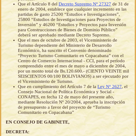
Que el Artículo 8 del
Decreto Supremo Nº 27327
de 31 de
enero de 2004, establece que cualquier incremento en las
partidas de gasto 25200 “Estudios e Investigaciones”,
25800 “Estudios de Investigaciones para Proyectos de
Inversión” y 46200 “Estudios y Proyectos para Inversión
para Construcciones de Bienes de Dominio Público”
deberá ser aprobado mediante Decreto Supremo.
Que el mes de octubre de 2003, el Viceministerio de
Turismo dependiente del Ministerio de Desarrollo
Económico, ha suscrito el Convenio denominado
“Proyecto Turismo Comunitario en Copacabana” con el
Centro de Comercio Internacional - CCI, para el período
comprendido entre el mes de mayo a diciembre de 2004,
por un monto total de Bs.120.600.- (CIENTO VEINTE mil
SEISCIENTOS 00/100 BOLIVIANOS) a ser ejecutado por
el Viceministerio de Turismo.
Que en cumplimiento del Artículo 7 de la
Ley Nº 2627
, el
Consejo Nacional de Política Económica y Social -
CONAPES, en fecha 12 de mayo del presente año,
mediante Resolución Nº 20/2004, aprueba la inscripción
de presupuesto a favor del proyecto de “Turismo
Comunitario en Copacabana”
EN CONSEJO DE GABINETE,
DECRETA: