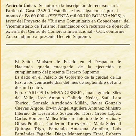
Artículo Único.-
Se autoriza la inscripción de recursos en la
Partida de Gasto 25200 “Estudios e Investigaciones” por el
monto de Bs.60.000.- (SESENTA mil 00/100 BOLIVIANOS) a
favor del Proyecto de “Turismo Comunitario en Copacabana” del
Viceministerio de Turismo, financiados con recursos de donación
externa del Centro de Comercio Internacional - CCI, conforme
Anexo adjunto al presente Decreto Supremo.
El Señor Ministro de Estado en el Despacho de
Hacienda queda encargado de la ejecución y
cumplimiento del presente Decreto Supremo.
Es dado en el Palacio de Gobierno de la ciudad de La
Paz, a los veintisiete días del mes de septiembre del año
dos mil cuatro.
Fdo. CARLOS D. MESA GISBERT, Juan Ignacio Siles
del Valle, José Antonio Galindo Neder, Saúl Lara
Torrico, Gonzalo Arredondo Millán, Javier Gonzalo
Cuevas Argote, Erwin Angel Aguilera Antunez Ministro
Interino de Desarrollo Sostenible, Horst Grebe López,
Carlos Romero Mallea Ministro Interino de Servicios y
Obras Públicas, Guillermo Torres Orias, Maria Soledad
Quiroga Trigo, Fernando Antezana Aranibar, Luis
Fernández Fagalde, Diego Montenegro Ernst, Roberto