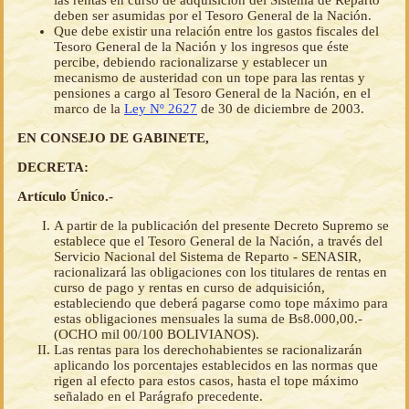
las rentas en curso de adquisición del Sistema de Reparto
deben ser asumidas por el Tesoro General de la Nación.
Que debe existir una relación entre los gastos fiscales del
Tesoro General de la Nación y los ingresos que éste
percibe, debiendo racionalizarse y establecer un
mecanismo de austeridad con un tope para las rentas y
pensiones a cargo al Tesoro General de la Nación, en el
marco de la
Ley Nº 2627
de 30 de diciembre de 2003.
EN CONSEJO DE GABINETE,
DECRETA:
Artículo Único.-
A partir de la publicación del presente Decreto Supremo se
establece que el Tesoro General de la Nación, a través del
Servicio Nacional del Sistema de Reparto - SENASIR,
racionalizará las obligaciones con los titulares de rentas en
curso de pago y rentas en curso de adquisición,
estableciendo que deberá pagarse como tope máximo para
estas obligaciones mensuales la suma de Bs8.000,00.-
(OCHO mil 00/100 BOLIVIANOS).
Las rentas para los derechohabientes se racionalizarán
aplicando los porcentajes establecidos en las normas que
rigen al efecto para estos casos, hasta el tope máximo
señalado en el Parágrafo precedente.