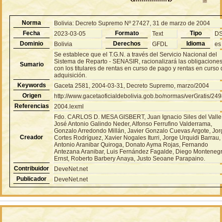
Norma
Bolivia: Decreto Supremo Nº 27427, 31 de marzo de 2004
Fecha
Formato
Tipo
2023-03-05
Text
D
Dominio
Derechos
Idioma
Bolivia
GFDL
es
Se establece que el T.G.N. a través del Servicio Nacional del
Sistema de Reparto - SENASIR, racionalizará las obligacione
Sumario
con los titulares de rentas en curso de pago y rentas en curso
adquisición.
Keywords
Gaceta 2581, 2004-03-31, Decreto Supremo, marzo/2004
Origen
http://www.gacetaoficialdebolivia.gob.bo/normas/verGratis/24
Referencias
2004.lexml
Fdo. CARLOS D. MESA GISBERT, Juan Ignacio Siles del Valle
José Antonio Galindo Neder, Alfonso Ferrufino Valderrama,
Gonzalo Arredondo Millán, Javier Gonzalo Cuevas Argote, Jor
Creador
Cortes Rodríguez, Xavier Nogales Iturri, Jorge Urquidi Barrau,
Antonio Aranibar Quiroga, Donato Ayma Rojas, Fernando
Antezana Aranibar, Luis Fernández Fagalde, Diego Monteneg
Ernst, Roberto Barbery Anaya, Justo Seoane Parapaino.
Contribuidor
DeveNet.net
Publicador
DeveNet.net