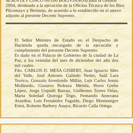
SESENTA Y CINCO 00/100 BOLIVIANOS) para la Gestión
2004, destinado a la ejecución de la Oficina Técnica de los Ríos
Pilcomayo y Bermejo, de acuerdo a lo establecido en el anexo
adjunto al presente Decreto Supremo.
El Señor Ministro de Estado en el Despacho de
Hacienda queda encargado de la ejecución y
cumplimiento del presente Decreto Supremo.
Es dado en el Palacio de Gobierno de la ciudad de La
Paz, a los veintiún del mes de diciembre del año dos
mil cuatro.
Fdo. CARLOS D. MESA GISBERT, Juan Ignacio Siles
del Valle, José Antonio Galindo Neder, Saúl Lara
Torrico, Gonzalo Arredondo Millán, Luis Carlos Jemio
Mollinedo, Gustavo Pedraza Mérida, Horst Grebe
López, Jorge Urquidi Barrau, Guillermo Torres Orías,
Maria Soledad Quiroga Trigo, Fernando Antezana
Aranibar, Luis Fernández Fagalde, Diego Montenegro
Ernst, Roberto Barbery Anaya, Ricardo Calla Ortega.