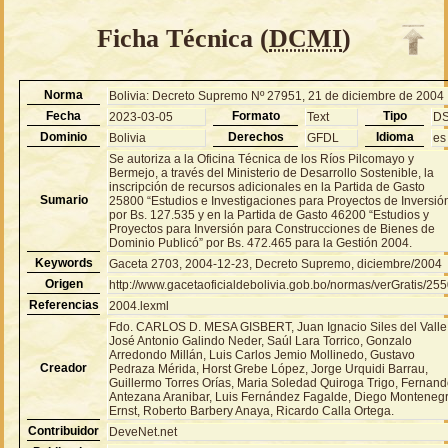
Ficha Técnica (
DCMI
)
Norma
Bolivia: Decreto Supremo Nº 27951, 21 de diciembre de 2004
Fecha
Formato
Tipo
2023-03-05
Text
D
Dominio
Derechos
Idioma
Bolivia
GFDL
es
Se autoriza a la Oficina Técnica de los Ríos Pilcomayo y
Bermejo, a través del Ministerio de Desarrollo Sostenible, la
inscripción de recursos adicionales en la Partida de Gasto
Sumario
25800 “Estudios e Investigaciones para Proyectos de Inversió
por Bs. 127.535 y en la Partida de Gasto 46200 “Estudios y
Proyectos para Inversión para Construcciones de Bienes de
Dominio Publicó” por Bs. 472.465 para la Gestión 2004.
Keywords
Gaceta 2703, 2004-12-23, Decreto Supremo, diciembre/2004
Origen
http://www.gacetaoficialdebolivia.gob.bo/normas/verGratis/25
Referencias
2004.lexml
Fdo. CARLOS D. MESA GISBERT, Juan Ignacio Siles del Valle
José Antonio Galindo Neder, Saúl Lara Torrico, Gonzalo
Arredondo Millán, Luis Carlos Jemio Mollinedo, Gustavo
Creador
Pedraza Mérida, Horst Grebe López, Jorge Urquidi Barrau,
Guillermo Torres Orías, Maria Soledad Quiroga Trigo, Fernan
Antezana Aranibar, Luis Fernández Fagalde, Diego Monteneg
Ernst, Roberto Barbery Anaya, Ricardo Calla Ortega.
Contribuidor
DeveNet.net