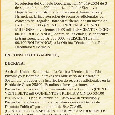
Resolución del Consejo Departamental Nº 319/2004 de 3
de septiembre de 2004, autoriza al Poder Ejecutivo
Departamental, instruir a la Dirección Administrativa y
Financiera, la incorporación de recursos adicionales por
concepto de Regalías Hidrocarburíferas, por un monto de
Bs.155.903.308.- (CIENTO CINCUENTA Y CINCO
MILLONES novecientos TRES mil TRESCIENTOS OCHO
00/100 BOLIVIANOS), dentro de los cuales, se encuentra
la transferencia de Bs.600.000.- (SEISCIENTOS mil
00/100 BOLIVIANOS), a la Oficina Técnica de los Ríos
Pilcomayo y Bermejo.
EN CONSEJO DE GABINETE,
DECRETA:
Artículo Único.-
Se autoriza a la Oficina Técnica de los Ríos
Pilcomayo y Bermejo, a través del Ministerio de Desarrollo
Sostenible, proceder a la inscripción de recursos adicionales en la
Partida de Gasto 25800 “Estudios e Investigaciones para
Proyectos de Inversión” por un monto de Bs.127.535.- (CIENTO
VEINTISIETE mil QUINIENTOS TREINTA Y CINCO 00/100
BOLIVIANOS) y en la Partida de Gasto 46200 “Estudios y
Proyectos para Inversión para Construcciones de Bienes de
Dominio Publicó” por un monto de Bs.472.465.-
(CUATROCIENTOS SETENTA Y DOS mil CUATROCIENTOS