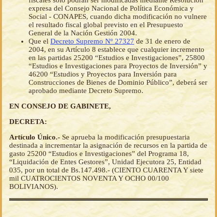
fiscales sólo podrán ser modificadas mediante Resolución
expresa del Consejo Nacional de Política Económica y
Social - CONAPES, cuando dicha modificación no vulnere
el resultado fiscal global previsto en el Presupuesto
General de la Nación Gestión 2004.
Que el
Decreto Supremo Nº 27327
de 31 de enero de
2004, en su Artículo 8 establece que cualquier incremento
en las partidas 25200 “Estudios e Investigaciones”, 25800
“Estudios e Investigaciones para Proyectos de Inversión” y
46200 “Estudios y Proyectos para Inversión para
Construcciones de Bienes de Dominio Público”, deberá ser
aprobado mediante Decreto Supremo.
EN CONSEJO DE GABINETE,
DECRETA:
Artículo Único.-
Se aprueba la modificación presupuestaria
destinada a incrementar la asignación de recursos en la partida de
gasto 25200 “Estudios e Investigaciones” del Programa 18,
“Liquidación de Entes Gestores”, Unidad Ejecutora 25, Entidad
035, por un total de Bs.147.498.- (CIENTO CUARENTA Y siete
mil CUATROCIENTOS NOVENTA Y OCHO 00/100
BOLIVIANOS).