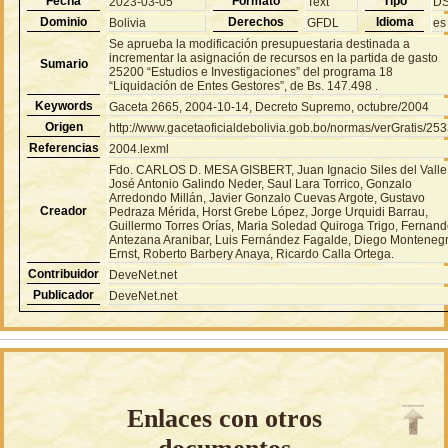
Fecha
Formato
Tipo
2023-03-05
Text
D
Dominio
Derechos
Idioma
Bolivia
GFDL
es
Se aprueba la modificación presupuestaria destinada a
incrementar la asignación de recursos en la partida de gasto
Sumario
25200 “Estudios e Investigaciones” del programa 18
“Liquidación de Entes Gestores”, de Bs. 147.498 .
Keywords
Gaceta 2665, 2004-10-14, Decreto Supremo, octubre/2004
Origen
http://www.gacetaoficialdebolivia.gob.bo/normas/verGratis/25
Referencias
2004.lexml
Fdo. CARLOS D. MESA GISBERT, Juan Ignacio Siles del Valle
José Antonio Galindo Neder, Saul Lara Torrico, Gonzalo
Arredondo Millán, Javier Gonzalo Cuevas Argote, Gustavo
Creador
Pedraza Mérida, Horst Grebe López, Jorge Urquidi Barrau,
Guillermo Torres Orías, Maria Soledad Quiroga Trigo, Fernan
Antezana Aranibar, Luis Fernández Fagalde, Diego Monteneg
Ernst, Roberto Barbery Anaya, Ricardo Calla Ortega.
Contribuidor
DeveNet.net
Publicador
DeveNet.net
Enlaces con otros