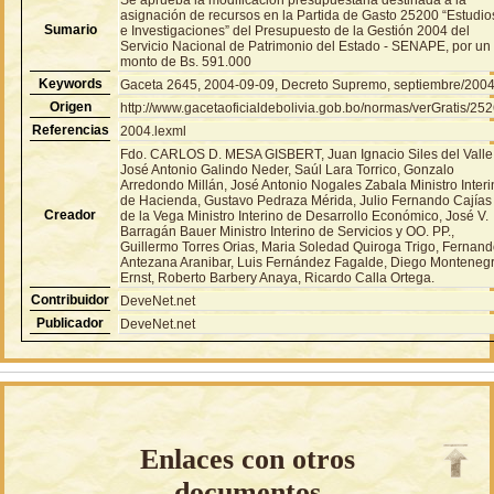
asignación de recursos en la Partida de Gasto 25200 “Estudio
Sumario
e Investigaciones” del Presupuesto de la Gestión 2004 del
Servicio Nacional de Patrimonio del Estado - SENAPE, por un
monto de Bs. 591.000
Keywords
Gaceta 2645, 2004-09-09, Decreto Supremo, septiembre/200
Origen
http://www.gacetaoficialdebolivia.gob.bo/normas/verGratis/25
Referencias
2004.lexml
Fdo. CARLOS D. MESA GISBERT, Juan Ignacio Siles del Valle
José Antonio Galindo Neder, Saúl Lara Torrico, Gonzalo
Arredondo Millán, José Antonio Nogales Zabala Ministro Inter
de Hacienda, Gustavo Pedraza Mérida, Julio Fernando Cajías
Creador
de la Vega Ministro Interino de Desarrollo Económico, José V.
Barragán Bauer Ministro Interino de Servicios y OO. PP.,
Guillermo Torres Orias, Maria Soledad Quiroga Trigo, Fernan
Antezana Aranibar, Luis Fernández Fagalde, Diego Monteneg
Ernst, Roberto Barbery Anaya, Ricardo Calla Ortega.
Contribuidor
DeveNet.net
Publicador
DeveNet.net
Enlaces con otros
documentos