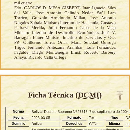
mil cuatro.
Fdo. CARLOS D. MESA GISBERT, Juan Ignacio Siles
del Valle, José Antonio Galindo Neder, Saúl Lara
Torrico, Gonzalo Arredondo Millán, José Antonio
Nogales Zabala Ministro Interino de Hacienda, Gustavo
Pedraza Mérida, Julio Fernando Cajías de la Vega
Ministro Interino de Desarrollo Económico, José V.
Barragán Bauer Ministro Interino de Servicios y OO.
PP., Guillermo Torres Orias, Maria Soledad Quiroga
Trigo, Fernando Antezana Aranibar, Luis Fernández
Fagalde, Diego Montenegro Ernst, Roberto Barbery
Anaya, Ricardo Calla Ortega.
Ficha Técnica (
DCMI
)
Norma
Bolivia: Decreto Supremo Nº 27713, 7 de septiembre de 2004
Fecha
Formato
Tipo
2023-03-05
Text
D
Dominio
Derechos
Idioma
Bolivia
GFDL
es
Se aprueba la modificación presupuestaria destinada a la