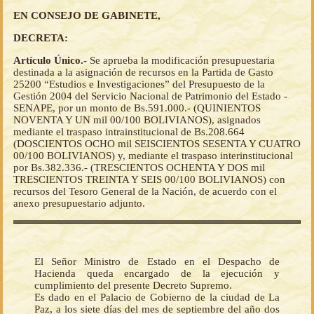
EN CONSEJO DE GABINETE,
DECRETA:
Artículo Único.-
Se aprueba la modificación presupuestaria
destinada a la asignación de recursos en la Partida de Gasto
25200 “Estudios e Investigaciones” del Presupuesto de la
Gestión 2004 del Servicio Nacional de Patrimonio del Estado -
SENAPE, por un monto de Bs.591.000.- (QUINIENTOS
NOVENTA Y UN mil 00/100 BOLIVIANOS), asignados
mediante el traspaso intrainstitucional de Bs.208.664
(DOSCIENTOS OCHO mil SEISCIENTOS SESENTA Y CUATRO
00/100 BOLIVIANOS) y, mediante el traspaso interinstitucional
por Bs.382.336.- (TRESCIENTOS OCHENTA Y DOS mil
TRESCIENTOS TREINTA Y SEIS 00/100 BOLIVIANOS) con
recursos del Tesoro General de la Nación, de acuerdo con el
anexo presupuestario adjunto.
El Señor Ministro de Estado en el Despacho de
Hacienda queda encargado de la ejecución y
cumplimiento del presente Decreto Supremo.
Es dado en el Palacio de Gobierno de la ciudad de La
Paz, a los siete días del mes de septiembre del año dos