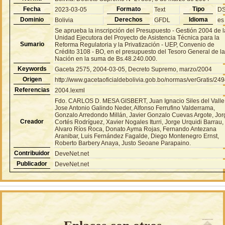
Fecha
Formato
Tipo
2023-03-05
Text
D
Dominio
Derechos
Idioma
Bolivia
GFDL
es
Se aprueba la inscripción del Presupuesto - Gestión 2004 de l
Unidad Ejecutora del Proyecto de Asistencia Técnica para la
Sumario
Reforma Regulatoria y la Privatización - UEP, Convenio de
Crédito 3108 - BO, en el presupuesto del Tesoro General de l
Nación en la suma de Bs.48.240.000.
Keywords
Gaceta 2575, 2004-03-05, Decreto Supremo, marzo/2004
Origen
http://www.gacetaoficialdebolivia.gob.bo/normas/verGratis/24
Referencias
2004.lexml
Fdo. CARLOS D. MESA GISBERT, Juan Ignacio Siles del Valle
Jose Antonio Galindo Neder, Alfonso Ferrufino Valderrama,
Gonzalo Arredondo Millán, Javier Gonzalo Cuevas Argote, Jor
Creador
Cortés Rodríguez, Xavier Nogales Iturri, Jorge Urquidi Barrau,
Alvaro Ríos Roca, Donato Ayma Rojas, Fernando Antezana
Aranibar, Luis Fernández Fagalde, Diego Montenegro Ernst,
Roberto Barbery Anaya, Justo Seoane Parapaino.
Contribuidor
DeveNet.net
Publicador
DeveNet.net