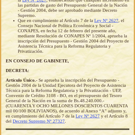
la
Ley Nº 2627
, estableciendo que cualquier incremento en
las partidas de gasto del Presupuesto General de la Nación
- Gestión 2004, debe ser aprobado mediante Decreto
Supremo.
Que en cumplimiento al Artículo 7 de la
Ley Nº 2627
, el
Consejo Nacional de Política Económica y Social -
CONAPES, en fecha 12 de febrero del presente año,
mediante Resolución de CONAPES Nº 1/2004, aprueba la
inscripción del Presupuesto - Gestión 2004 del Proyecto de
Asistencia Técnica para la Reforma Regulatoria y
Privatización.
EN CONSEJO DE GABINETE,
DECRETA:
Artículo Único.-
Se aprueba la inscripción del Presupuesto -
Gestión 2004 de la Unidad Ejecutora del Proyecto de Asistencia
Técnica para la Reforma Regulatoria y la Privatización - UEP,
Convenio de Crédito 3108 - BO, en el presupuesto del Tesoro
General de la Nación en la suma de Bs.48.240.000.-
(CUARENTA Y OCHO MILLONES DOSCIENTOS CUARENTA
mil 00/100 BOLIVIANOS), de acuerdo al Anexo “A” adjunto y,
en cumplimiento del Artículo 7 de la
Ley Nº 2627
y el Artículo 8
del
Decreto Supremo Nº 27327
.