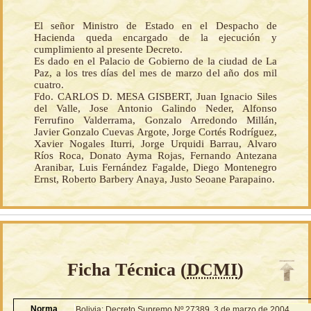
El señor Ministro de Estado en el Despacho de
Hacienda queda encargado de la ejecución y
cumplimiento al presente Decreto.
Es dado en el Palacio de Gobierno de la ciudad de La
Paz, a los tres días del mes de marzo del año dos mil
cuatro.
Fdo. CARLOS D. MESA GISBERT, Juan Ignacio Siles
del Valle, Jose Antonio Galindo Neder, Alfonso
Ferrufino Valderrama, Gonzalo Arredondo Millán,
Javier Gonzalo Cuevas Argote, Jorge Cortés Rodríguez,
Xavier Nogales Iturri, Jorge Urquidi Barrau, Alvaro
Ríos Roca, Donato Ayma Rojas, Fernando Antezana
Aranibar, Luis Fernández Fagalde, Diego Montenegro
Ernst, Roberto Barbery Anaya, Justo Seoane Parapaino.
Ficha Técnica (
DCMI
)
Norma
Bolivia: Decreto Supremo Nº 27389, 3 de marzo de 2004