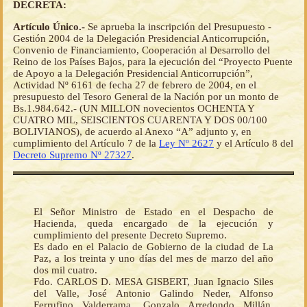
DECRETA:
Artículo Único.-
Se aprueba la inscripción del Presupuesto -
Gestión 2004 de la Delegación Presidencial Anticorrupción,
Convenio de Financiamiento, Cooperación al Desarrollo del
Reino de los Países Bajos, para la ejecución del “Proyecto Puente
de Apoyo a la Delegación Presidencial Anticorrupción”,
Actividad Nº 6161 de fecha 27 de febrero de 2004, en el
presupuesto del Tesoro General de la Nación por un monto de
Bs.1.984.642.- (UN MILLON novecientos OCHENTA Y
CUATRO MIL, SEISCIENTOS CUARENTA Y DOS 00/100
BOLIVIANOS), de acuerdo al Anexo “A” adjunto y, en
cumplimiento del Artículo 7 de la
Ley Nº 2627
y el Artículo 8 del
Decreto Supremo Nº 27327
.
El Señor Ministro de Estado en el Despacho de
Hacienda, queda encargado de la ejecución y
cumplimiento del presente Decreto Supremo.
Es dado en el Palacio de Gobierno de la ciudad de La
Paz, a los treinta y uno días del mes de marzo del año
dos mil cuatro.
Fdo. CARLOS D. MESA GISBERT, Juan Ignacio Siles
del Valle, José Antonio Galindo Neder, Alfonso
Ferrufino Valderrama, Gonzalo Arredondo Millán,