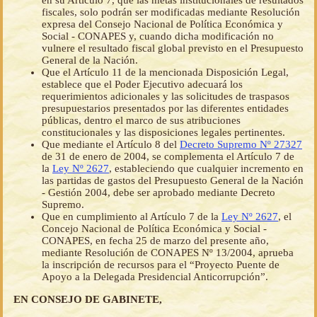
en su Artículo 7, que las metas institucionales de resultados
fiscales, solo podrán ser modificadas mediante Resolución
expresa del Consejo Nacional de Política Económica y
Social - CONAPES y, cuando dicha modificación no
vulnere el resultado fiscal global previsto en el Presupuesto
General de la Nación.
Que el Artículo 11 de la mencionada Disposición Legal,
establece que el Poder Ejecutivo adecuará los
requerimientos adicionales y las solicitudes de traspasos
presupuestarios presentados por las diferentes entidades
públicas, dentro el marco de sus atribuciones
constitucionales y las disposiciones legales pertinentes.
Que mediante el Artículo 8 del
Decreto Supremo Nº 27327
de 31 de enero de 2004, se complementa el Artículo 7 de
la
Ley Nº 2627
, estableciendo que cualquier incremento en
las partidas de gastos del Presupuesto General de la Nación
- Gestión 2004, debe ser aprobado mediante Decreto
Supremo.
Que en cumplimiento al Artículo 7 de la
Ley Nº 2627
, el
Concejo Nacional de Política Económica y Social -
CONAPES, en fecha 25 de marzo del presente año,
mediante Resolución de CONAPES Nº 13/2004, aprueba
la inscripción de recursos para el “Proyecto Puente de
Apoyo a la Delegada Presidencial Anticorrupción”.
EN CONSEJO DE GABINETE,