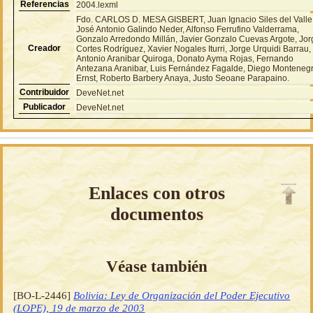
Referencias
2004.lexml
Fdo. CARLOS D. MESA GISBERT, Juan Ignacio Siles del Valle
José Antonio Galindo Neder, Alfonso Ferrufino Valderrama,
Gonzalo Arredondo Millán, Javier Gonzalo Cuevas Argote, Jor
Creador
Cortes Rodríguez, Xavier Nogales Iturri, Jorge Urquidi Barrau,
Antonio Aranibar Quiroga, Donato Ayma Rojas, Fernando
Antezana Aranibar, Luis Fernández Fagalde, Diego Monteneg
Ernst, Roberto Barbery Anaya, Justo Seoane Parapaino.
Contribuidor
DeveNet.net
Publicador
DeveNet.net
Enlaces con otros
documentos
Véase también
[BO-L-2446]
Bolivia: Ley de Organización del Poder Ejecutivo
(LOPE), 19 de marzo de 2003