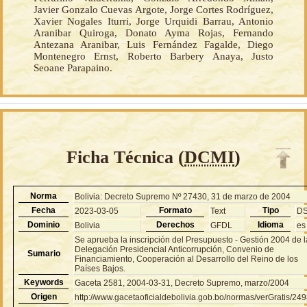
Javier Gonzalo Cuevas Argote, Jorge Cortes Rodríguez,
Xavier Nogales Iturri, Jorge Urquidi Barrau, Antonio
Aranibar Quiroga, Donato Ayma Rojas, Fernando
Antezana Aranibar, Luis Fernández Fagalde, Diego
Montenegro Ernst, Roberto Barbery Anaya, Justo
Seoane Parapaino.
Ficha Técnica (
DCMI
)
Norma
Bolivia: Decreto Supremo Nº 27430, 31 de marzo de 2004
Fecha
Formato
Tipo
2023-03-05
Text
D
Dominio
Derechos
Idioma
Bolivia
GFDL
es
Se aprueba la inscripción del Presupuesto - Gestión 2004 de l
Delegación Presidencial Anticorrupción, Convenio de
Sumario
Financiamiento, Cooperación al Desarrollo del Reino de los
Países Bajos.
Keywords
Gaceta 2581, 2004-03-31, Decreto Supremo, marzo/2004
Origen
http://www.gacetaoficialdebolivia.gob.bo/normas/verGratis/24