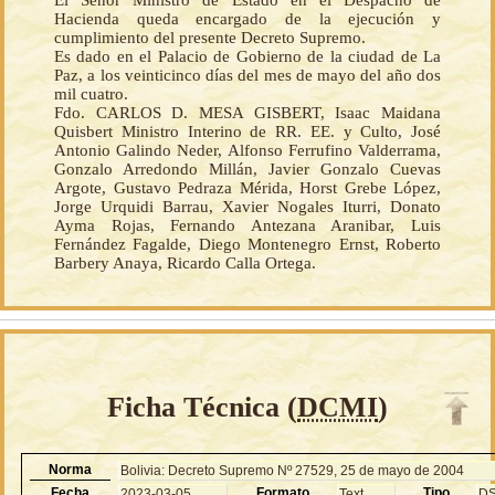
El Señor Ministro de Estado en el Despacho de
Hacienda queda encargado de la ejecución y
cumplimiento del presente Decreto Supremo.
Es dado en el Palacio de Gobierno de la ciudad de La
Paz, a los veinticinco días del mes de mayo del año dos
mil cuatro.
Fdo. CARLOS D. MESA GISBERT, Isaac Maidana
Quisbert Ministro Interino de RR. EE. y Culto, José
Antonio Galindo Neder, Alfonso Ferrufino Valderrama,
Gonzalo Arredondo Millán, Javier Gonzalo Cuevas
Argote, Gustavo Pedraza Mérida, Horst Grebe López,
Jorge Urquidi Barrau, Xavier Nogales Iturri, Donato
Ayma Rojas, Fernando Antezana Aranibar, Luis
Fernández Fagalde, Diego Montenegro Ernst, Roberto
Barbery Anaya, Ricardo Calla Ortega.
Ficha Técnica (
DCMI
)
Norma
Bolivia: Decreto Supremo Nº 27529, 25 de mayo de 2004
Fecha
Formato
Tipo
2023-03-05
Text
D