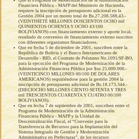
Que el Programa de Modernización de la Administración
Financiera Pública - MAFP del Ministerio de Hacienda,
requiere la inscripción de presupuesto adicional en la
Gestión 2004 por un monto total de Bs.27.208.588,43.-
(VEINTISIETE MILLONES DOSCIENTOS OCHO mil
QUINIENTOS OCHENTA Y OCHO 43/100
BOLIVIANOS) con financiamiento externo y aporte local,
resultado de convenios de financiamiento externo suscritos
con diferentes organismos financiadores.
Que en fecha 5 de diciembre de 2001, suscriben entre la
República de Bolivia y el Banco Interamericano de
Desarrollo - BID, el Contrato de Préstamo No.1091/SF-BO,
para la ejecución del Programa de Modernización de la
Administración Financiera Pública por $us 25.000.000.-
(VEINTICINCO MILLONES 00/100 DE DOLARES
AMERICANOS) requiriéndose para la gestión 2004 la
inscripción de presupuesto adicional de Bs.18.173.344.-
(DIECIOCHO MILLONES CIENTO SETENTA Y TRES
mil TRESCIENTOS CUARENTA Y CUATRO 00/100
BOLIVIANOS).
Que en fecha 7 de septiembre de 2001, suscriben entre el
Programa de Modernización de la Administración
Financiera Pública - MAFP y la Unidad de
Descentralización Fiscal, el “Convenio para la
Transferencia de Recursos para la Implantación del
Sistema Integrado de Gestión y Modernización
Administrativa en Prefecturas”, de los recursos