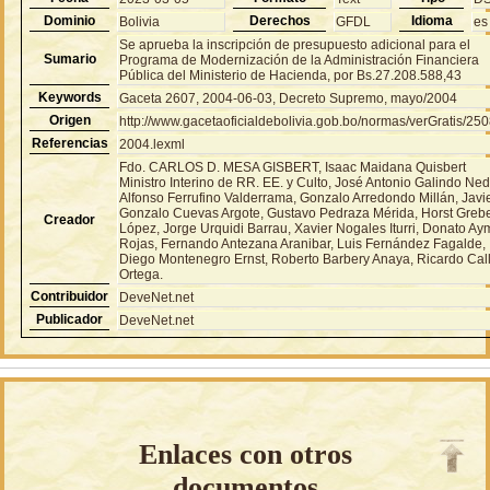
Dominio
Derechos
Idioma
Bolivia
GFDL
es
Se aprueba la inscripción de presupuesto adicional para el
Sumario
Programa de Modernización de la Administración Financiera
Pública del Ministerio de Hacienda, por Bs.27.208.588,43
Keywords
Gaceta 2607, 2004-06-03, Decreto Supremo, mayo/2004
Origen
http://www.gacetaoficialdebolivia.gob.bo/normas/verGratis/25
Referencias
2004.lexml
Fdo. CARLOS D. MESA GISBERT, Isaac Maidana Quisbert
Ministro Interino de RR. EE. y Culto, José Antonio Galindo Ned
Alfonso Ferrufino Valderrama, Gonzalo Arredondo Millán, Javi
Gonzalo Cuevas Argote, Gustavo Pedraza Mérida, Horst Greb
Creador
López, Jorge Urquidi Barrau, Xavier Nogales Iturri, Donato A
Rojas, Fernando Antezana Aranibar, Luis Fernández Fagalde,
Diego Montenegro Ernst, Roberto Barbery Anaya, Ricardo Cal
Ortega.
Contribuidor
DeveNet.net
Publicador
DeveNet.net
Enlaces con otros
documentos