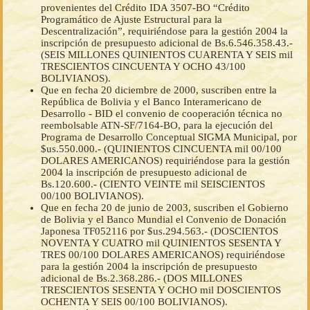
provenientes del Crédito IDA 3507-BO “Crédito
Programático de Ajuste Estructural para la
Descentralización”, requiriéndose para la gestión 2004 la
inscripción de presupuesto adicional de Bs.6.546.358.43.-
(SEIS MILLONES QUINIENTOS CUARENTA Y SEIS mil
TRESCIENTOS CINCUENTA Y OCHO 43/100
BOLIVIANOS).
Que en fecha 20 diciembre de 2000, suscriben entre la
República de Bolivia y el Banco Interamericano de
Desarrollo - BID el convenio de cooperación técnica no
reembolsable ATN-SF/7164-BO, para la ejecución del
Programa de Desarrollo Conceptual SIGMA Municipal, por
$us.550.000.- (QUINIENTOS CINCUENTA mil 00/100
DOLARES AMERICANOS) requiriéndose para la gestión
2004 la inscripción de presupuesto adicional de
Bs.120.600.- (CIENTO VEINTE mil SEISCIENTOS
00/100 BOLIVIANOS).
Que en fecha 20 de junio de 2003, suscriben el Gobierno
de Bolivia y el Banco Mundial el Convenio de Donación
Japonesa TF052116 por $us.294.563.- (DOSCIENTOS
NOVENTA Y CUATRO mil QUINIENTOS SESENTA Y
TRES 00/100 DOLARES AMERICANOS) requiriéndose
para la gestión 2004 la inscripción de presupuesto
adicional de Bs.2.368.286.- (DOS MILLONES
TRESCIENTOS SESENTA Y OCHO mil DOSCIENTOS
OCHENTA Y SEIS 00/100 BOLIVIANOS).