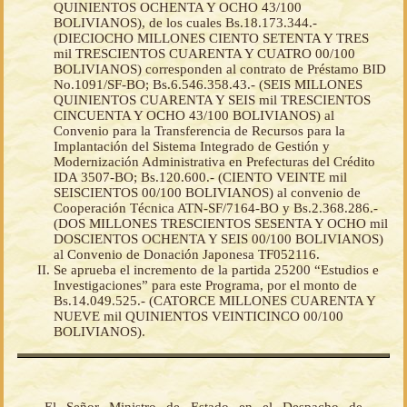
QUINIENTOS OCHENTA Y OCHO 43/100
BOLIVIANOS), de los cuales Bs.18.173.344.-
(DIECIOCHO MILLONES CIENTO SETENTA Y TRES
mil TRESCIENTOS CUARENTA Y CUATRO 00/100
BOLIVIANOS) corresponden al contrato de Préstamo BID
No.1091/SF-BO; Bs.6.546.358.43.- (SEIS MILLONES
QUINIENTOS CUARENTA Y SEIS mil TRESCIENTOS
CINCUENTA Y OCHO 43/100 BOLIVIANOS) al
Convenio para la Transferencia de Recursos para la
Implantación del Sistema Integrado de Gestión y
Modernización Administrativa en Prefecturas del Crédito
IDA 3507-BO; Bs.120.600.- (CIENTO VEINTE mil
SEISCIENTOS 00/100 BOLIVIANOS) al convenio de
Cooperación Técnica ATN-SF/7164-BO y Bs.2.368.286.-
(DOS MILLONES TRESCIENTOS SESENTA Y OCHO mil
DOSCIENTOS OCHENTA Y SEIS 00/100 BOLIVIANOS)
al Convenio de Donación Japonesa TF052116.
Se aprueba el incremento de la partida 25200 “Estudios e
Investigaciones” para este Programa, por el monto de
Bs.14.049.525.- (CATORCE MILLONES CUARENTA Y
NUEVE mil QUINIENTOS VEINTICINCO 00/100
BOLIVIANOS).