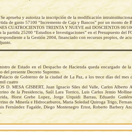
-
Se aprueba y autoriza la inscripción de la modificación intrainstituciona
artida de gasto 57100 “Incremento de Caja y Bancos” por un monto de 
NES CUATROCIENTOS TREINTA Y NUEVE mil DOSCIENTOS 00/10
a partida 25200 “Estudios e Investigaciones” en el Presupuesto del 
respondiente a la Gestión 2004, financiado con recursos propios, de ac
djunto.
nistro de Estado en el Despacho de Hacienda queda encargado de la
o del presente Decreto Supremo.
Palacio de Gobierno de la ciudad de La Paz, a los trece días del mes 
mil cuatro
S D. MESA GISBERT, Juan Ignacio Siles del Valle, Carlos Alberto 
terino de la Presidencia, Saúl Lara Torrico, Luis Carlos Jemio Mollin
rida, Horst Grebe Lopez, Jorge Urquidi Barrau, Eduardo Gutiérr
terino de Minería e Hidrocarburos, Maria Soledad Quiroga Trigo, Ferna
uis Fernández Fagalde, Diego Montenegro Ernst, Roberto Barbery An
.