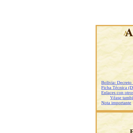
Bolivia: Decret
Ficha Técnica (
Enlaces con otr
Véase tamb
Nota importante