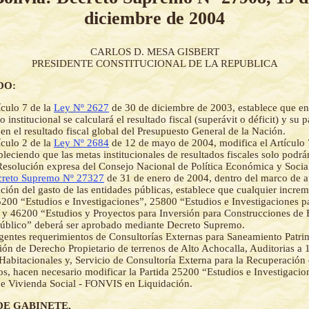
diciembre de 2004
CARLOS D. MESA GISBERT
PRESIDENTE CONSTITUCIONAL DE LA REPUBLICA
DO:
ículo 7 de la
Ley Nº 2627
de 30 de diciembre de 2003, establece que e
 institucional se calculará el resultado fiscal (superávit o déficit) y su p
 en el resultado fiscal global del Presupuesto General de la Nación.
ículo 2 de la
Ley Nº 2684
de 12 de mayo de 2004, modifica el Artículo 
ableciendo que las metas institucionales de resultados fiscales solo podr
esolución expresa del Consejo Nacional de Política Económica y Soc
reto Supremo Nº 27327
de 31 de enero de 2004, dentro del marco de a
ación del gasto de las entidades públicas, establece que cualquier increm
5200 “Estudios e Investigaciones”, 25800 “Estudios e Investigaciones p
 y 46200 “Estudios y Proyectos para Inversión para Construcciones de 
úblico” deberá ser aprobado mediante Decreto Supremo.
gentes requerimientos de Consultorías Externas para Saneamiento Patri
ón de Derecho Propietario de terrenos de Alto Achocalla, Auditorias a 
Habitacionales y, Servicio de Consultoría Externa para la Recuperación
, hacen necesario modificar la Partida 25200 “Estudios e Investigacio
e Vivienda Social - FONVIS en Liquidación.
DE GABINETE,