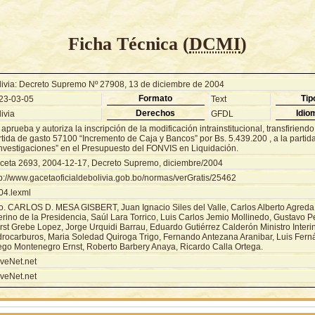
Ficha Técnica (
DCMI
)
livia: Decreto Supremo Nº 27908, 13 de diciembre de 2004
Formato
Tip
23-03-05
Text
Derechos
Idio
ivia
GFDL
aprueba y autoriza la inscripción de la modificación intrainstitucional, transfiriend
rtida de gasto 57100 “Incremento de Caja y Bancos” por Bs. 5.439.200 , a la partid
Investigaciones” en el Presupuesto del FONVIS en Liquidación.
ceta 2693, 2004-12-17, Decreto Supremo, diciembre/2004
tp://www.gacetaoficialdebolivia.gob.bo/normas/verGratis/25462
04.lexml
o. CARLOS D. MESA GISBERT, Juan Ignacio Siles del Valle, Carlos Alberto Agreda
erino de la Presidencia, Saúl Lara Torrico, Luis Carlos Jemio Mollinedo, Gustavo 
rst Grebe Lopez, Jorge Urquidi Barrau, Eduardo Gutiérrez Calderón Ministro Interi
drocarburos, Maria Soledad Quiroga Trigo, Fernando Antezana Aranibar, Luis Fer
ego Montenegro Ernst, Roberto Barbery Anaya, Ricardo Calla Ortega.
veNet.net
veNet.net