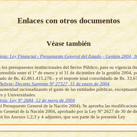
Enlaces con otros documentos
Véase también
ivia: Ley Financial - Presupuesto General del Estado - Gestión 2004, 3
 los presupuestos institucionales del Sector Público, para su vigencia du
prendida entre el 1° de enero y el 31 de diciembre de la gestión 2004, p
gado de Bs. 42.861.415.278.- y el importe total consolidado de Bs. 33.
Bolivia: Decreto Supremo Nº 27327, 31 de enero de 2004
usteridad racionalizando el gasto de las entidades públicas, exceptuan
s y Universidades.
ivia: Ley Nº 2684, 12 de mayo de 2004
al Presupuesto General de la Nación 2004). Se aprueba las modificacione
o General de la Nación 2004, aprobado por la Ley N° 2627 de 30 de d
n los Anexos 1,2,3 y 4 adjuntos, que son parte de la presente Ley