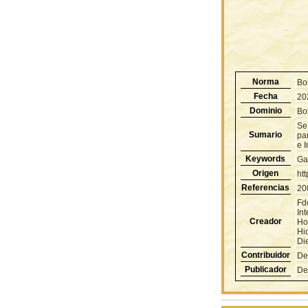
Norma
Bo
Fecha
20
Dominio
Bol
Se 
Sumario
pa
e 
Keywords
Ga
Origen
ht
Referencias
20
Fd
Int
Creador
Ho
Hi
Di
Contribuidor
De
Publicador
De