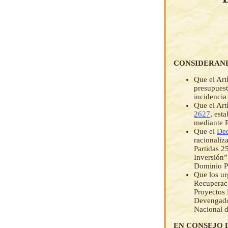
CONSIDERAN
Que el Art
presupuesto
incidencia
Que el Art
2627
, est
mediante R
Que el
Dec
racionaliz
Partidas 2
Inversión”
Dominio P
Que los ur
Recuperaci
Proyectos 
Devengados
Nacional d
EN CONSEJO 