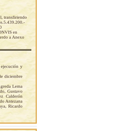
l, transfiriendo
Bs.5.439.200.-
0
FONVIS en
uerdo a Anexo
 ejecución y
de diciembre
Agreda Lema
edo, Gustavo
ez Calderón
ndo Antezana
aya, Ricardo