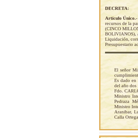
DECRETA:
Artículo Único.
recursos de la p
(CINCO MILLO
BOLIVIANOS), a l
Liquidación, cor
Presupuestario a
El señor Mi
cumplimient
Es dado en 
del año dos 
Fdo. CARLO
Ministro In
Pedraza Mé
Ministro In
Aranibar, L
Calla Ortega