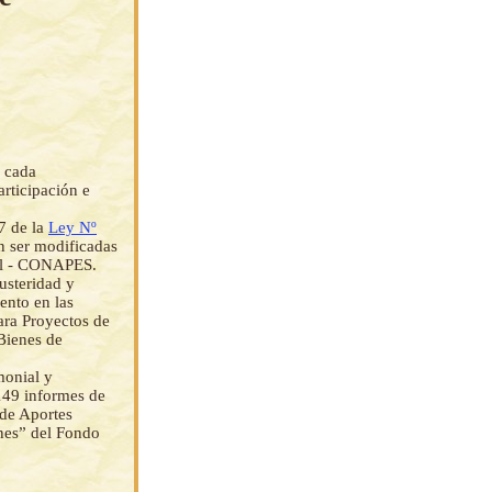
n cada
articipación e
7 de la
Ley Nº
án ser modificadas
ial - CONAPES.
usteridad y
ento en las
ara Proyectos de
Bienes de
monial y
149 informes de
 de Aportes
nes” del Fondo