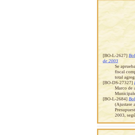
[BO-L-2627]
Bol
de 2003
Se aprueba
fiscal com
total agre
[BO-DS-27327]
Marco de a
Municipale
[BO-L-2684]
Bol
(Ajustase 
Presupuest
2003, segú