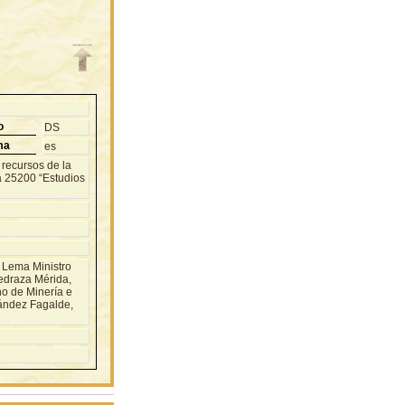
o
DS
ma
es
o recursos de la
a 25200 “Estudios
 Lema Ministro
Pedraza Mérida,
no de Minería e
nández Fagalde,