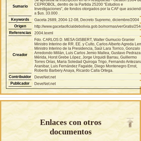
CEPROBOL, dentro de la Partida 25200 “Estudios e
Sumario
Investigaciones”, de fondos otorgados por la CAF que ascien
a $us. 33.000 .
Keywords
Gaceta 2689, 2004-12-08, Decreto Supremo, diciembre/2004
Origen
http://www.gacetaoficialdebolivia.gob.bo/normas/verGratis/25
Referencias
2004.lexml
Fdo. CARLOS D. MESA GISBERT, Walter Gumucio Granier
Ministro Interino de RR. EE. y Culto, Carlos Alberto Agreda L
Ministro Interino de la Presidencia, Saúl Lara Torrico, Gonzalo
Arredondo Millán, Luis Carlos Jemio Mallea, Gustavo Pedraza
Creador
Mérida, Horst Grebe López, Jorge Urquidi Barrau, Guillermo
Torres Orías, Maria Soledad Quiroga Trigo, Fernando Antezan
Aranibar, Luis Fernández Fagalde, Diego Montenegro Ernst,
Roberto Barbery Anaya, Ricardo Calla Ortega.
Contribuidor
DeveNet.net
Publicador
DeveNet.net
Enlaces con otros
documentos