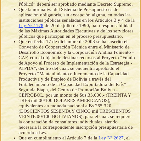
Públicó” deberá ser aprobado mediante Decreto Supremo.
Que la normativa del Sistema de Presupuesto es de
aplicación obligatoria, sin excepción alguna, en todas las
instituciones públicas señaladas en los Artículos 3 y 4 de la
Ley Nº 1178
de 20 de julio de 1990, bajo responsabilidad
de las Máximas Autoridades Ejecutivas y de los servidores
públicos que participan en el proceso presupuestario.
Que en fecha 17 de diciembre de 2003 se ha suscrito el
Convenio de Cooperación Técnica entre el Ministerio de
Desarrollo Económico y la Corporación Andina Fomento -
CAF, con el objeto de destinar recursos al Proyecto “Fondo
de Apoyo al Proceso de Implementación de la Estrategia -
ATPDA”, dentro del cual, se encuentra aprobado el
Proyecto “Mantenimiento e Incremento de la Capacidad
Productiva y de Empleo de Bolivia a través del
Fortalecimiento de la Capacidad Exportadora del País” -
Segunda Etapa, del Centro de Promoción Bolivia -
CEPROBOL, por un monto de $us.33.000.- (TREINTA Y
TRES mil 00/100 DOLARES AMERICANOS),
equivalentes en moneda nacional a Bs.265.320
(DOSCIENTOS SESENTA Y CINCO mil TRESCIENTOS
VEINTE 00/100 BOLIVIANOS); para el cual, se requiere
la contratación de consultores individuales, siendo
necesaria la correspondiente inscripción presupuestaria de
acuerdo a Ley.
Que en cumplimiento al Artículo 7 de la
Ley Nº 2627
, el