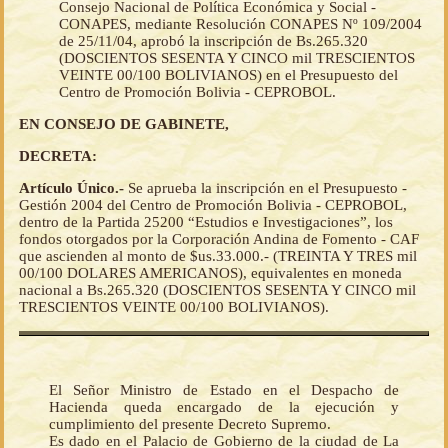
Consejo Nacional de Política Económica y Social -
CONAPES, mediante Resolución CONAPES Nº 109/2004
de 25/11/04, aprobó la inscripción de Bs.265.320
(DOSCIENTOS SESENTA Y CINCO mil TRESCIENTOS
VEINTE 00/100 BOLIVIANOS) en el Presupuesto del
Centro de Promoción Bolivia - CEPROBOL.
EN CONSEJO DE GABINETE,
DECRETA:
Artículo Único.-
Se aprueba la inscripción en el Presupuesto -
Gestión 2004 del Centro de Promoción Bolivia - CEPROBOL,
dentro de la Partida 25200 “Estudios e Investigaciones”, los
fondos otorgados por la Corporación Andina de Fomento - CAF
que ascienden al monto de $us.33.000.- (TREINTA Y TRES mil
00/100 DOLARES AMERICANOS), equivalentes en moneda
nacional a Bs.265.320 (DOSCIENTOS SESENTA Y CINCO mil
TRESCIENTOS VEINTE 00/100 BOLIVIANOS).
El Señor Ministro de Estado en el Despacho de
Hacienda queda encargado de la ejecución y
cumplimiento del presente Decreto Supremo.
Es dado en el Palacio de Gobierno de la ciudad de La