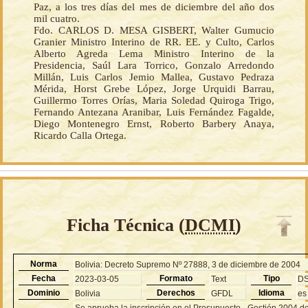
Paz, a los tres días del mes de diciembre del año dos
mil cuatro.
Fdo. CARLOS D. MESA GISBERT, Walter Gumucio
Granier Ministro Interino de RR. EE. y Culto, Carlos
Alberto Agreda Lema Ministro Interino de la
Presidencia, Saúl Lara Torrico, Gonzalo Arredondo
Millán, Luis Carlos Jemio Mallea, Gustavo Pedraza
Mérida, Horst Grebe López, Jorge Urquidi Barrau,
Guillermo Torres Orías, Maria Soledad Quiroga Trigo,
Fernando Antezana Aranibar, Luis Fernández Fagalde,
Diego Montenegro Ernst, Roberto Barbery Anaya,
Ricardo Calla Ortega.
Ficha Técnica (
DCMI
)
Norma
Bolivia: Decreto Supremo Nº 27888, 3 de diciembre de 2004
Fecha
Formato
Tipo
2023-03-05
Text
D
Dominio
Derechos
Idioma
Bolivia
GFDL
es
Se aprueba la inscripción en el Presupuesto - Gestión 2004 d