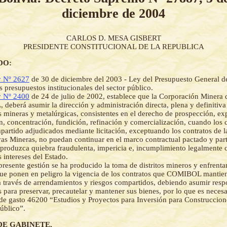
diciembre de 2004
CARLOS D. MESA GISBERT
PRESIDENTE CONSTITUCIONAL DE LA REPUBLICA
DO:
 Nº 2627
de 30 de diciembre del 2003 - Ley del Presupuesto General d
s presupuestos institucionales del sector público.
 Nº 2400
de 24 de julio de 2002, establece que la Corporación Minera d
eberá asumir la dirección y administración directa, plena y definitiva 
s mineras y metalúrgicas, consistentes en el derecho de prospección, ex
n, concentración, fundición, refinación y comercialización, cuando los 
partido adjudicados mediante licitación, exceptuando los contratos de 
as Mineras, no puedan continuar en el marco contractual pactado y par
produzca quiebra fraudulenta, impericia e, incumplimiento legalmente
s intereses del Estado.
presente gestión se ha producido la toma de distritos mineros y enfrenta
que ponen en peligro la vigencia de los contratos que COMIBOL mantien
 través de arrendamientos y riesgos compartidos, debiendo asumir resp
 para preservar, precautelar y mantener sus bienes, por lo que es necesa
 de gasto 46200 “Estudios y Proyectos para Inversión para Construccion
úblico”.
DE GABINETE,