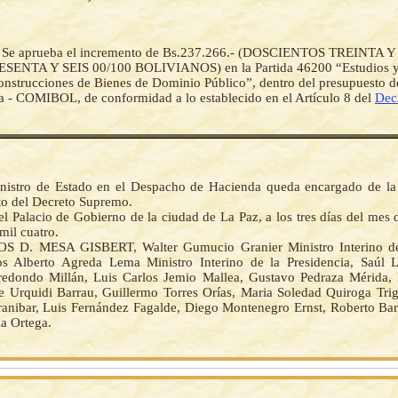
-
Se aprueba el incremento de Bs.237.266.- (DOSCIENTOS TREINTA Y s
ENTA Y SEIS 00/100 BOLIVIANOS) en la Partida 46200 “Estudios y 
onstrucciones de Bienes de Dominio Público”, dentro del presupuesto d
a - COMIBOL, de conformidad a lo establecido en el Artículo 8 del
Dec
nistro de Estado en el Despacho de Hacienda queda encargado de la
o del Decreto Supremo.
l Palacio de Gobierno de la ciudad de La Paz, a los tres días del mes
mil cuatro.
S D. MESA GISBERT, Walter Gumucio Granier Ministro Interino d
os Alberto Agreda Lema Ministro Interino de la Presidencia, Saúl L
edondo Millán, Luis Carlos Jemio Mallea, Gustavo Pedraza Mérida,
e Urquidi Barrau, Guillermo Torres Orías, Maria Soledad Quiroga Tri
anibar, Luis Fernández Fagalde, Diego Montenegro Ernst, Roberto Ba
la Ortega.