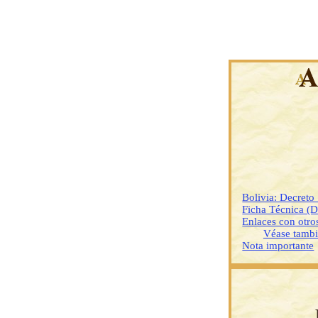
Bolivia: Decret
Ficha Técnica (
Enlaces con otr
Véase tamb
Nota importante