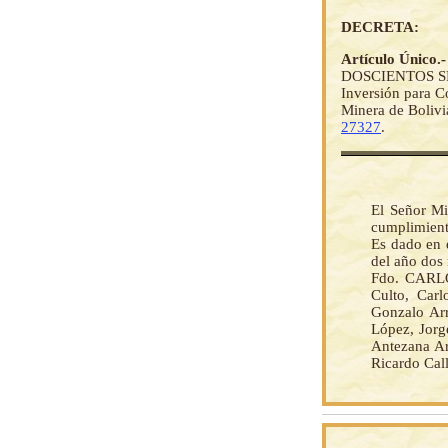
DECRETA:
Artículo Único.
DOSCIENTOS SES
Inversión para C
Minera de Bolivi
27327
.
El Señor Mi
cumplimient
Es dado en e
del año dos 
Fdo. CARLO
Culto, Carl
Gonzalo Arr
López, Jorg
Antezana Ar
Ricardo Cal