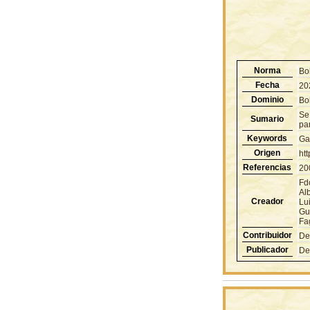
Norma
Bo
Fecha
20
Dominio
Bol
Se
Sumario
pa
Keywords
Ga
Origen
ht
Referencias
20
Fd
Alb
Creador
Lu
Gu
Fa
Contribuidor
De
Publicador
De