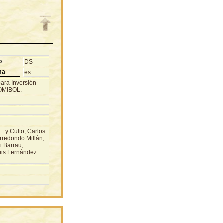
o
DS
ma
es
ara Inversión
COMIBOL.
 y Culto, Carlos
Arredondo Millán,
i Barrau,
uis Fernández