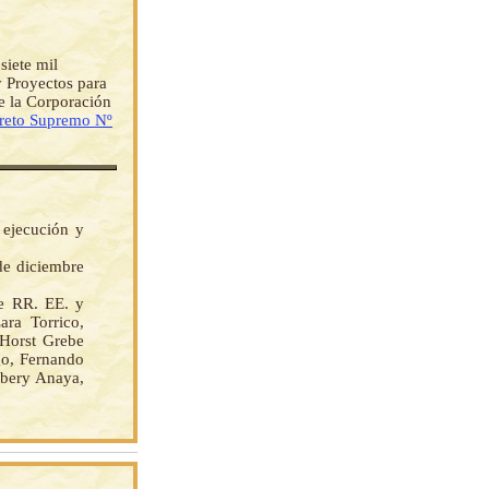
iete mil
Proyectos para
e la Corporación
reto Supremo Nº
 ejecución y
 de diciembre
e RR. EE. y
ara Torrico,
 Horst Grebe
go, Fernando
rbery Anaya,