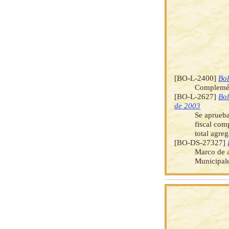
[BO-L-2400]
Bol
Complemént
[BO-L-2627]
Bol
de 2003
Se aprueba
fiscal com
total agre
[BO-DS-27327]
Marco de a
Municipale