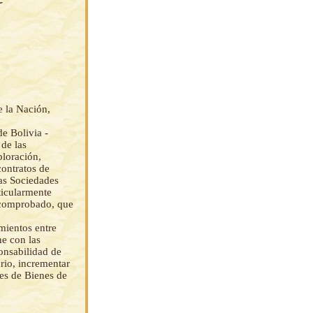
e la Nación,
e Bolivia -
de las
ploración,
contratos de
las Sociedades
ticularmente
 comprobado, que
mientos entre
e con las
onsabilidad de
rio, incrementar
es de Bienes de