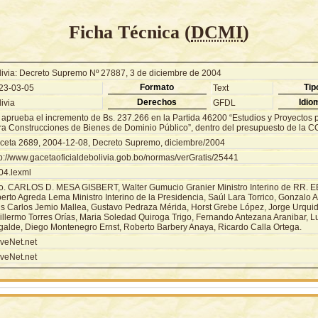
Ficha Técnica (
DCMI
)
livia: Decreto Supremo Nº 27887, 3 de diciembre de 2004
Formato
Tip
23-03-05
Text
Derechos
Idio
ivia
GFDL
 aprueba el incremento de Bs. 237.266 en la Partida 46200 “Estudios y Proyectos p
ra Construcciones de Bienes de Dominio Público”, dentro del presupuesto de la 
ceta 2689, 2004-12-08, Decreto Supremo, diciembre/2004
tp://www.gacetaoficialdebolivia.gob.bo/normas/verGratis/25441
04.lexml
o. CARLOS D. MESA GISBERT, Walter Gumucio Granier Ministro Interino de RR. EE.
erto Agreda Lema Ministro Interino de la Presidencia, Saúl Lara Torrico, Gonzalo 
is Carlos Jemio Mallea, Gustavo Pedraza Mérida, Horst Grebe López, Jorge Urquid
illermo Torres Orías, Maria Soledad Quiroga Trigo, Fernando Antezana Aranibar, L
galde, Diego Montenegro Ernst, Roberto Barbery Anaya, Ricardo Calla Ortega.
veNet.net
veNet.net