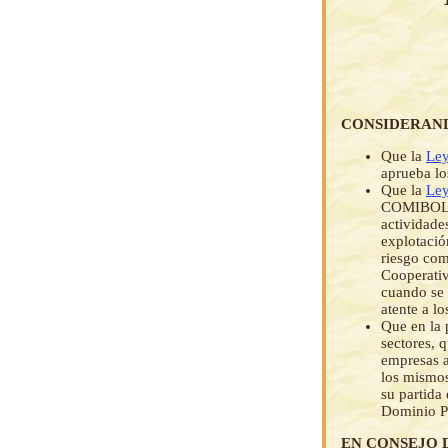
CONSIDERAN
Que la
Ley
aprueba lo
Que la
Ley
COMIBOL, d
actividade
explotació
riesgo com
Cooperativ
cuando se 
atente a lo
Que en la 
sectores, 
empresas a
los mismos
su partida
Dominio P
EN CONSEJO 