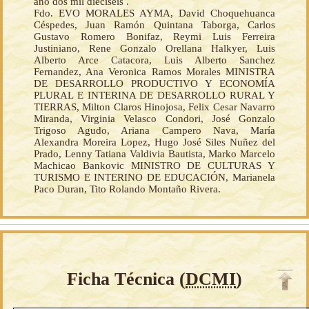
año dos mil dieciséis .
Fdo. EVO MORALES AYMA, David Choquehuanca
Céspedes, Juan Ramón Quintana Taborga, Carlos
Gustavo Romero Bonifaz, Reymi Luis Ferreira
Justiniano, Rene Gonzalo Orellana Halkyer, Luis
Alberto Arce Catacora, Luis Alberto Sanchez
Fernandez, Ana Veronica Ramos Morales MINISTRA
DE DESARROLLO PRODUCTIVO Y ECONOMÍA
PLURAL E INTERINA DE DESARROLLO RURAL Y
TIERRAS, Milton Claros Hinojosa, Felix Cesar Navarro
Miranda, Virginia Velasco Condori, José Gonzalo
Trigoso Agudo, Ariana Campero Nava, María
Alexandra Moreira Lopez, Hugo José Siles Nuñez del
Prado, Lenny Tatiana Valdivia Bautista, Marko Marcelo
Machicao Bankovic MINISTRO DE CULTURAS Y
TURISMO E INTERINO DE EDUCACIÓN, Marianela
Paco Duran, Tito Rolando Montaño Rivera.
Ficha Técnica (
DCMI
)