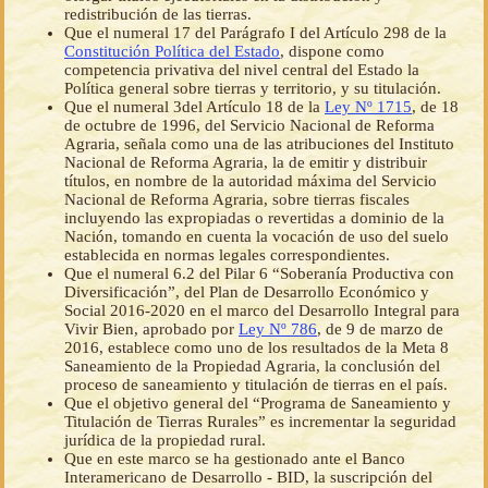
redistribución de las tierras.
Que el numeral 17 del Parágrafo I del Artículo 298 de la
Constitución Política del Estado
, dispone como
competencia privativa del nivel central del Estado la
Política general sobre tierras y territorio, y su titulación.
Que el numeral 3del Artículo 18 de la
Ley Nº 1715
, de 18
de octubre de 1996, del Servicio Nacional de Reforma
Agraria, señala como una de las atribuciones del Instituto
Nacional de Reforma Agraria, la de emitir y distribuir
títulos, en nombre de la autoridad máxima del Servicio
Nacional de Reforma Agraria, sobre tierras fiscales
incluyendo las expropiadas o revertidas a dominio de la
Nación, tomando en cuenta la vocación de uso del suelo
establecida en normas legales correspondientes.
Que el numeral 6.2 del Pilar 6 “Soberanía Productiva con
Diversificación”, del Plan de Desarrollo Económico y
Social 2016-2020 en el marco del Desarrollo Integral para
Vivir Bien, aprobado por
Ley Nº 786
, de 9 de marzo de
2016, establece como uno de los resultados de la Meta 8
Saneamiento de la Propiedad Agraria, la conclusión del
proceso de saneamiento y titulación de tierras en el país.
Que el objetivo general del “Programa de Saneamiento y
Titulación de Tierras Rurales” es incrementar la seguridad
jurídica de la propiedad rural.
Que en este marco se ha gestionado ante el Banco
Interamericano de Desarrollo - BID, la suscripción del