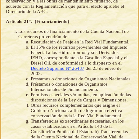
conservación y a las obras de mantenimiento rutinario, de
acuerdo con la Reglamentación que para el efecto apruebe el
Directorio de la ABC.
Artículo 21°.- (Financiamiento)
Los recursos de financiamiento de la Cuenta Nacional de
Carreteras provendrán de:
Recaudación de Peaje en la Red Vial Fundamental.
El 15% de los recursos provenientes del Impuesto
Especial a los Hidrocarburos y sus Derivados —
IEHD, correspondiente a la Gasolina Especial y el
Diesel Oil, de conformidad a lo dispuesto en el
Decreto Supremo Nº 26487
del 23 de enero de
2002.
Préstamos o donaciones de Organismos Nacionales.
Préstamos o donaciones de Organismos
Internacionales de Financiamiento.
Permisos especiales y/o multas, en aplicación de las
disposiciones de la Ley de Cargas y Dimensiones.
Otros recursos complementarios que asigne el
Gobierno Nacional, a fin de lograr una efectiva
conservación de toda la Red Vial Fundamental.
Transferencias extraordinarias necesarias, en los
casos establecidos en el Artículo 148 de la
Constitución Política del Estado. h) Transferencias
de la Cuenta Nacional de Conservación Vial, de