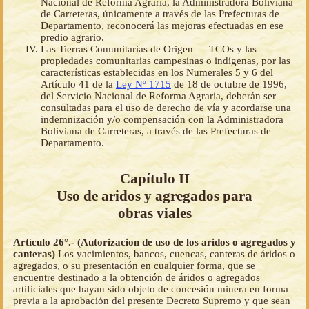
Nacional de Reforma Agraria, la Administradora Boliviana
de Carreteras, únicamente a través de las Prefecturas de
Departamento, reconocerá las mejoras efectuadas en ese
predio agrario.
Las Tierras Comunitarias de Origen — TCOs y las
propiedades comunitarias campesinas o indígenas, por las
características establecidas en los Numerales 5 y 6 del
Artículo 41 de la
Ley Nº 1715
de 18 de octubre de 1996,
del Servicio Nacional de Reforma Agraria, deberán ser
consultadas para el uso de derecho de vía y acordarse una
indemnización y/o compensación con la Administradora
Boliviana de Carreteras, a través de las Prefecturas de
Departamento.
Capítulo II
Uso de aridos y agregados para
obras viales
Artículo 26°.- (Autorizacion de uso de los aridos o agregados y
canteras)
Los yacimientos, bancos, cuencas, canteras de áridos o
agregados, o su presentación en cualquier forma, que se
encuentre destinado a la obtención de áridos o agregados
artificiales que hayan sido objeto de concesión minera en forma
previa a la aprobación del presente Decreto Supremo y que sean