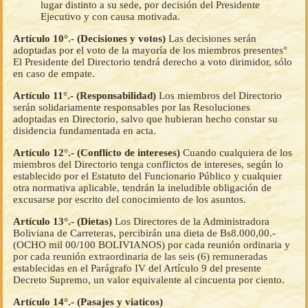
lugar distinto a su sede, por decisión del Presidente
Ejecutivo y con causa motivada.
Artículo 10°.- (Decisiones y votos)
Las decisiones serán
adoptadas por el voto de la mayoría de los miembros presentes°
El Presidente del Directorio tendrá derecho a voto dirimidor, sólo
en caso de empate.
Artículo 11°.- (Responsabilidad)
Los miembros del Directorio
serán solidariamente responsables por las Resoluciones
adoptadas en Directorio, salvo que hubieran hecho constar su
disidencia fundamentada en acta.
Artículo 12°.- (Conflicto de intereses)
Cuando cualquiera de los
miembros del Directorio tenga conflictos de intereses, según lo
establecido por el Estatuto del Funcionario Público y cualquier
otra normativa aplicable, tendrán la ineludible obligación de
excusarse por escrito del conocimiento de los asuntos.
Artículo 13°.- (Dietas)
Los Directores de la Administradora
Boliviana de Carreteras, percibirán una dieta de Bs8.000,00.-
(OCHO mil 00/100 BOLIVIANOS) por cada reunión ordinaria y
por cada reunión extraordinaria de las seis (6) remuneradas
establecidas en el Parágrafo IV del Artículo 9 del presente
Decreto Supremo, un valor equivalente al cincuenta por ciento.
Artículo 14°.- (Pasajes y viaticos)