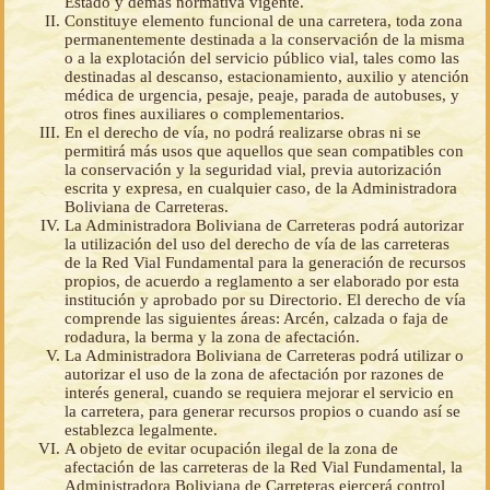
Estado y demás normativa vigente.
Constituye elemento funcional de una carretera, toda zona
permanentemente destinada a la conservación de la misma
o a la explotación del servicio público vial, tales como las
destinadas al descanso, estacionamiento, auxilio y atención
médica de urgencia, pesaje, peaje, parada de autobuses, y
otros fines auxiliares o complementarios.
En el derecho de vía, no podrá realizarse obras ni se
permitirá más usos que aquellos que sean compatibles con
la conservación y la seguridad vial, previa autorización
escrita y expresa, en cualquier caso, de la Administradora
Boliviana de Carreteras.
La Administradora Boliviana de Carreteras podrá autorizar
la utilización del uso del derecho de vía de las carreteras
de la Red Vial Fundamental para la generación de recursos
propios, de acuerdo a reglamento a ser elaborado por esta
institución y aprobado por su Directorio. El derecho de vía
comprende las siguientes áreas: Arcén, calzada o faja de
rodadura, la berma y la zona de afectación.
La Administradora Boliviana de Carreteras podrá utilizar o
autorizar el uso de la zona de afectación por razones de
interés general, cuando se requiera mejorar el servicio en
la carretera, para generar recursos propios o cuando así se
establezca legalmente.
A objeto de evitar ocupación ilegal de la zona de
afectación de las carreteras de la Red Vial Fundamental, la
Administradora Boliviana de Carreteras ejercerá control