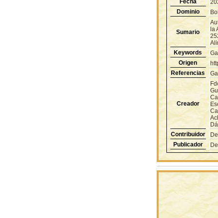
Fecha
20
Dominio
Bol
Aut
la 
Sumario
25
Al
Keywords
Ga
Origen
ht
Referencias
Ga
Fd
Gu
Ca
Creador
Esc
Ca
Ac
Dá
Contribuidor
De
Publicador
De