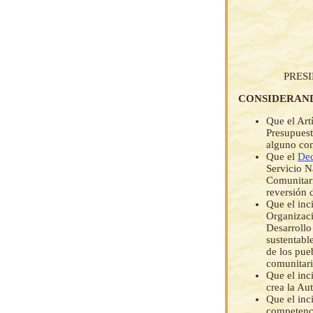
PRES
CONSIDERAN
Que el Art
Presupuest
alguno con
Que el
Dec
Servicio N
Comunitari
reversión 
Que el inc
Organizaci
Desarrollo
sustentabl
de los pue
comunitari
Que el inci
crea la Au
Que el inc
competenci