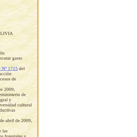
LIVIA
ión
ecutar gasto
 Nº 1715
del
ucción
ocesos de
de 2009,
eministerio de
gral y
versidad cultural
ductivas
 de abril de 2009,
 las
s forestales y