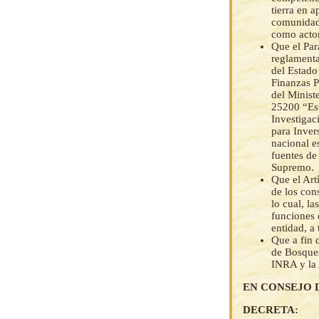
tierra en a
comunidade
como actor
Que el Par
reglamenta
del Estado
Finanzas P
del Ministe
25200 “Est
Investigac
para Inver
nacional e
fuentes de
Supremo.
Que el Art
de los cons
lo cual, l
funciones 
entidad, a
Que a fin 
de Bosques
INRA y la 
EN CONSEJO 
DECRETA: