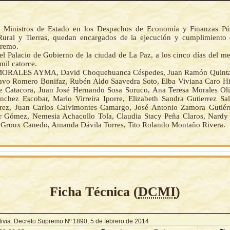
 Ministros de Estado en los Despachos de Economía y Finanzas Púb
Rural y Tierras, quedan encargados de la ejecución y cumplimiento 
premo.
el Palacio de Gobierno de la ciudad de La Paz, a los cinco días del me
mil catorce.
ORALES AYMA, David Choquehuanca Céspedes, Juan Ramón Quinta
avo Romero Bonifaz, Rubén Aldo Saavedra Soto, Elba Viviana Caro Hi
e Catacora, Juan José Hernando Sosa Soruco, Ana Teresa Morales Oli
nchez Escobar, Mario Virreira Iporre, Elizabeth Sandra Gutierrez Sal
rrez, Juan Carlos Calvimontes Camargo, José Antonio Zamora Gutiér
r Gómez, Nemesia Achacollo Tola, Claudia Stacy Peña Claros, Nardy 
 Groux Canedo, Amanda Dávila Torres, Tito Rolando Montaño Rivera.
Ficha Técnica (
DCMI
)
livia: Decreto Supremo Nº 1890, 5 de febrero de 2014