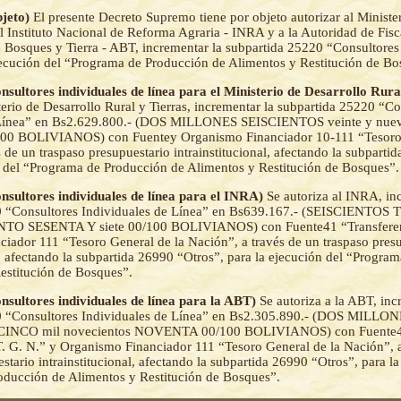
bjeto)
El presente Decreto Supremo tiene por objeto autorizar al Ministe
al Instituto Nacional de Reforma Agraria - INRA y a la Autoridad de Fisc
e Bosques y Tierra - ABT, incrementar la subpartida 25220 “Consultores
jecución del “Programa de Producción de Alimentos y Restitución de Bo
onsultores individuales de línea para el Ministerio de Desarrollo Rur
terio de Desarrollo Rural y Tierras, incrementar la subpartida 25220 “Co
 Línea” en Bs2.629.800.- (DOS MILLONES SEISCIENTOS veinte y nuev
100 BOLIVIANOS) con Fuentey Organismo Financiador 10-111 “Tesoro 
 de un traspaso presupuestario intrainstitucional, afectando la subparti
n del “Programa de Producción de Alimentos y Restitución de Bosques”.
onsultores individuales de línea para el INRA)
Se autoriza al INRA, in
0 “Consultores Individuales de Línea” en Bs639.167.- (SEISCIENTOS
TO SESENTA Y siete 00/100 BOLIVIANOS) con Fuente41 “Transferenc
iador 111 “Tesoro General de la Nación”, a través de un traspaso pres
al, afectando la subpartida 26990 “Otros”, para la ejecución del “Progra
estitución de Bosques”.
onsultores individuales de línea para la ABT)
Se autoriza a la ABT, inc
0 “Consultores Individuales de Línea” en Bs2.305.890.- (DOS MILLO
INCO mil novecientos NOVENTA 00/100 BOLIVIANOS) con Fuente
T. G. N.” y Organismo Financiador 111 “Tesoro General de la Nación”, a
stario intrainstitucional, afectando la subpartida 26990 “Otros”, para la
ducción de Alimentos y Restitución de Bosques”.