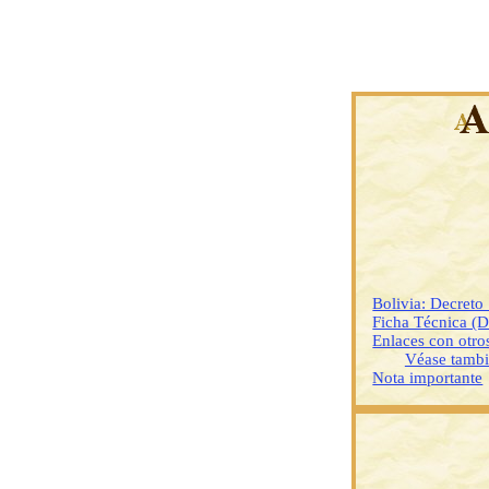
Bolivia: Decreto
Ficha Técnica (
Enlaces con otr
Véase tamb
Nota importante