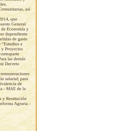
les,
omunitarias, así
 2014, que
puesto General
io de Economía y
rno dependiente
artidas de gasto
 “Estudios e
s y Proyectos
contraparte
Para las demás
nte Decreto
as remuneraciones
la salarial; para
ivalencia de
va - MAE de la
s y Restitución
Reforma Agraria -