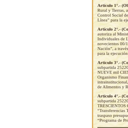
Artículo 1°.- (O
Rural y Tierras, 
Control Social d
Línea” para la e
Artículo 2°.- (C
autoriza al Minis
Individuales de
novecientos 00/
Nación”, a través
para la ejecució
Artículo 3°.- (C
subpartida 2522
NUEVE mil CIEN
Organismo Financ
intrainstitucion
de Alimentos y R
Artículo 4°.- (C
subpartida 2522
TRESCIENTOS C
“Transferencias 
traspaso presupue
“Programa de Pro