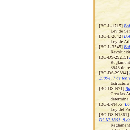
[BO-L-1715]
Bol
Ley de Ser
[BO-L-2042]
Bol
Ley de Adm
[BO-L-3545]
Bol
Revolución
[BO-DS-29215]
Reglamento
3545 de re
[BO-DS-29894]
29894, 7 de febr
Estructura
[BO-DS-N71]
Bo
Crea las A
determina 
[BO-L-N455]
Bo
Ley del Pr
[BO-DS-N1861
DS Nº 1861, 8 d
Reglamenta