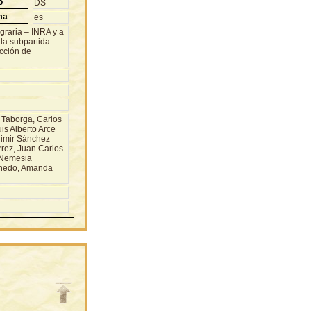
o
DS
ma
es
Agraria – INRA y a
 la subpartida
cción de
aborga, Carlos
s Alberto Arce
dimir Sánchez
rrez, Juan Carlos
 Nemesia
Canedo, Amanda