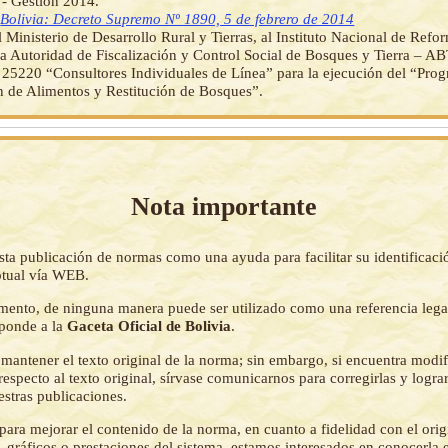
 - Gestión 2014.
]
Bolivia: Decreto Supremo Nº 1890, 5 de febrero de 2014
l Ministerio de Desarrollo Rural y Tierras, al Instituto Nacional de Refo
a Autoridad de Fiscalización y Control Social de Bosques y Tierra – AB
 25220 “Consultores Individuales de Línea” para la ejecución del “Pro
 de Alimentos y Restitución de Bosques”.
Nota importante
sta publicación de normas como una ayuda para facilitar su identificaci
tual vía WEB.
mento, de ninguna manera puede ser utilizado como una referencia lega
sponde a la
Gaceta Oficial de Bolivia
.
mantener el texto original de la norma; sin embargo, si encuentra modi
respecto al texto original, sírvase comunicarnos para corregirlas y logr
estras publicaciones.
ara mejorar el contenido de la norma, en cuanto a fidelidad con el origi
 gráficos o prestaciones del sistema, estamos interesados en conocerla 