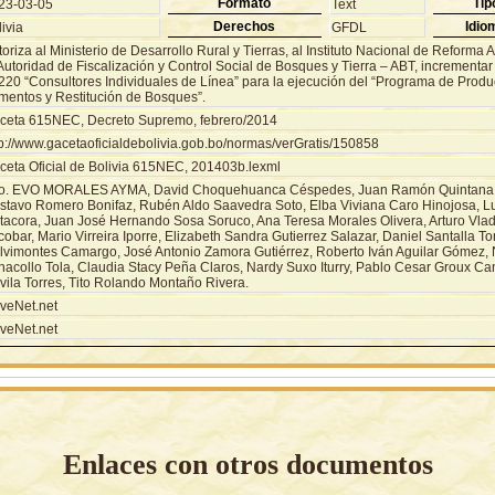
Formato
Tip
23-03-05
Text
Derechos
Idio
ivia
GFDL
oriza al Ministerio de Desarrollo Rural y Tierras, al Instituto Nacional de Reforma 
Autoridad de Fiscalización y Control Social de Bosques y Tierra – ABT, incrementar
220 “Consultores Individuales de Línea” para la ejecución del “Programa de Produ
imentos y Restitución de Bosques”.
ceta 615NEC, Decreto Supremo, febrero/2014
tp://www.gacetaoficialdebolivia.gob.bo/normas/verGratis/150858
ceta Oficial de Bolivia 615NEC, 201403b.lexml
o. EVO MORALES AYMA, David Choquehuanca Céspedes, Juan Ramón Quintana T
stavo Romero Bonifaz, Rubén Aldo Saavedra Soto, Elba Viviana Caro Hinojosa, Lui
tacora, Juan José Hernando Sosa Soruco, Ana Teresa Morales Olivera, Arturo Vla
obar, Mario Virreira Iporre, Elizabeth Sandra Gutierrez Salazar, Daniel Santalla To
lvimontes Camargo, José Antonio Zamora Gutiérrez, Roberto Iván Aguilar Gómez,
hacollo Tola, Claudia Stacy Peña Claros, Nardy Suxo Iturry, Pablo Cesar Groux 
vila Torres, Tito Rolando Montaño Rivera.
veNet.net
veNet.net
Enlaces con otros documentos