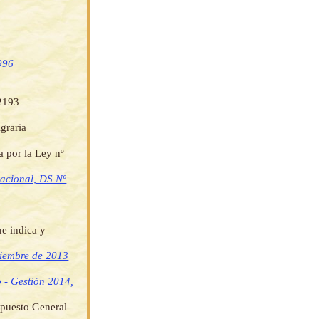
996
 2193
graria
a por la Ley nº
nacional, DS Nº
ue indica y
ciembre de 2013
 - Gestión 2014,
upuesto General