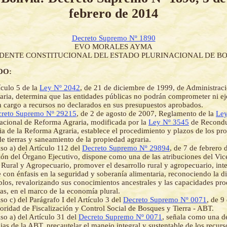
febrero de 2014
Decreto Supremo Nº 1890
EVO MORALES AYMA
IDENTE CONSTITUCIONAL DEL ESTADO PLURINACIONAL DE BO
DO:
ículo 5 de la
Ley Nº 2042
, de 21 de diciembre de 1999, de Administrac
aria, determina que las entidades públicas no podrán comprometer ni ej
 cargo a recursos no declarados en sus presupuestos aprobados.
reto Supremo Nº 29215
, de 2 de agosto de 2007, Reglamento de la
Ley
acional de Reforma Agraria, modificada por la
Ley Nº 3545
de Recond
a de la Reforma Agraria, establece el procedimiento y plazos de los pr
de tierras y saneamiento de la propiedad agraria.
iso a) del Artículo 112 del
Decreto Supremo Nº 29894
, de 7 de febrero 
ón del Órgano Ejecutivo, dispone como una de las atribuciones del Vic
 Rural y Agropecuario, promover el desarrollo rural y agropecuario, inte
e con énfasis en la seguridad y soberanía alimentaria, reconociendo la di
blos, revalorizando sus conocimientos ancestrales y las capacidades pro
as, en el marco de la economía plural.
so c) del Parágrafo I del Artículo 3 del
Decreto Supremo Nº 0071
, de 9
toridad de Fiscalización y Control Social de Bosques y Tierra - ABT.
iso a) del Artículo 31 del
Decreto Supremo Nº 0071
, señala como una de
as de la ABT, precautelar el manejo integral y sustentable de los recurso