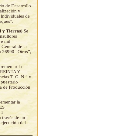
rio de Desarrollo
alización y
 Individuales de
sques”.
al y Tierras)
Se
nsultores
e mil
General de la
da 26990 “Otros”,
crementar la
 TREINTA Y
ias T. G. N.” y
upuestario
ma de Producción
rementar la
NES
41
 través de un
 ejecución del