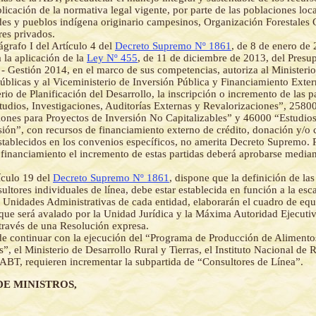
plicación de la normativa legal vigente, por parte de las poblaciones loca
s y pueblos indígena originario campesinos, Organización Forestales C
es privados.
ágrafo I del Artículo 4 del
Decreto Supremo Nº 1861
, de 8 de enero de
 la aplicación de la
Ley Nº 455
, de 11 de diciembre de 2013, del Presu
 - Gestión 2014, en el marco de sus competencias, autoriza al Minister
úblicas y al Viceministerio de Inversión Pública y Financiamiento Exte
rio de Planificación del Desarrollo, la inscripción o incremento de las p
udios, Investigaciones, Auditorías Externas y Revalorizaciones”, 25800
iones para Proyectos de Inversión No Capitalizables” y 46000 “Estudio
sión”, con recursos de financiamiento externo de crédito, donación y/o 
stablecidos en los convenios específicos, no amerita Decreto Supremo. 
 financiamiento el incremento de estas partidas deberá aprobarse media
ículo 19 del
Decreto Supremo Nº 1861
, dispone que la definición de l
ultores individuales de línea, debe estar establecida en función a la esca
as Unidades Administrativas de cada entidad, elaborarán el cuadro de equ
que será avalado por la Unidad Jurídica y la Máxima Autoridad Ejecuti
 través de una Resolución expresa.
de continuar con la ejecución del “Programa de Producción de Alimento
”, el Ministerio de Desarrollo Rural y Tierras, el Instituto Nacional de 
ABT, requieren incrementar la subpartida de “Consultores de Línea”.
DE MINISTROS,