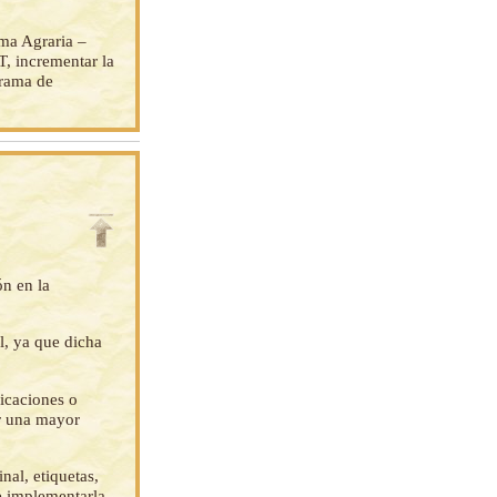
rma Agraria –
T, incrementar la
grama de
ón en la
l, ya que dicha
ficaciones o
ar una mayor
nal, etiquetas,
e implementarla.