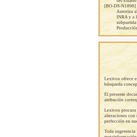
del Estado
[BO-DS-N1890
Autoriza a
INRA y a l
subpartida
Producción
Lexivox ofrece e
búsqueda concep
El presente docu
atribución corre
Lexivox procura 
alteraciones con 
perfección en nu
Toda sugerencia p
metainformación,