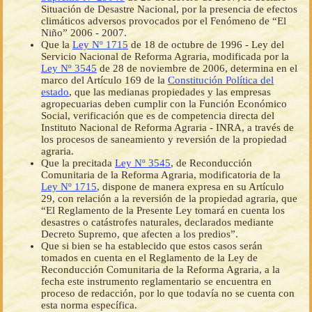
Situación de Desastre Nacional, por la presencia de efectos
climáticos adversos provocados por el Fenómeno de “El
Niño” 2006 - 2007.
Que la
Ley Nº 1715
de 18 de octubre de 1996 - Ley del
Servicio Nacional de Reforma Agraria, modificada por la
Ley Nº 3545
de 28 de noviembre de 2006, determina en el
marco del Artículo 169 de la
Constitución Política del
estado
, que las medianas propiedades y las empresas
agropecuarias deben cumplir con la Función Económico
Social, verificación que es de competencia directa del
Instituto Nacional de Reforma Agraria - INRA, a través de
los procesos de saneamiento y reversión de la propiedad
agraria.
Que la precitada
Ley Nº 3545
, de Reconducción
Comunitaria de la Reforma Agraria, modificatoria de la
Ley Nº 1715
, dispone de manera expresa en su Artículo
29, con relación a la reversión de la propiedad agraria, que
“El Reglamento de la Presente Ley tomará en cuenta los
desastres o catástrofes naturales, declarados mediante
Decreto Supremo, que afecten a los predios”.
Que si bien se ha establecido que estos casos serán
tomados en cuenta en el Reglamento de la Ley de
Reconducción Comunitaria de la Reforma Agraria, a la
fecha este instrumento reglamentario se encuentra en
proceso de redacción, por lo que todavía no se cuenta con
esta norma específica.