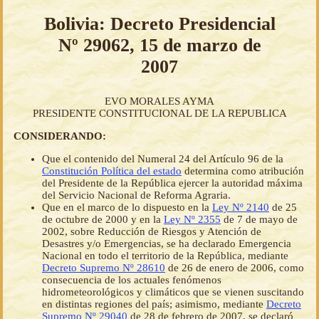
Bolivia: Decreto Presidencial
Nº 29062, 15 de marzo de
2007
EVO MORALES AYMA
PRESIDENTE CONSTITUCIONAL DE LA REPUBLICA
CONSIDERANDO:
Que el contenido del Numeral 24 del Artículo 96 de la
Constitución Política del estado
determina como atribución
del Presidente de la República ejercer la autoridad máxima
del Servicio Nacional de Reforma Agraria.
Que en el marco de lo dispuesto en la
Ley Nº 2140
de 25
de octubre de 2000 y en la
Ley Nº 2355
de 7 de mayo de
2002, sobre Reducción de Riesgos y Atención de
Desastres y/o Emergencias, se ha declarado Emergencia
Nacional en todo el territorio de la República, mediante
Decreto Supremo Nº 28610
de 26 de enero de 2006, como
consecuencia de los actuales fenómenos
hidrometeorológicos y climáticos que se vienen suscitando
en distintas regiones del país; asimismo, mediante
Decreto
Supremo Nº 29040
de 28 de febrero de 2007, se declaró