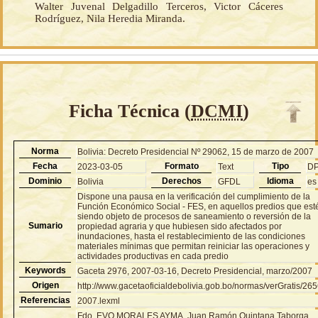
Walter Juvenal Delgadillo Terceros, Victor Cáceres
Rodríguez, Nila Heredia Miranda.
Ficha Técnica (
DCMI
)
Norma
Bolivia: Decreto Presidencial Nº 29062, 15 de marzo de 2007
Fecha
Formato
Tipo
2023-03-05
Text
D
Dominio
Derechos
Idioma
Bolivia
GFDL
es
Dispone una pausa en la verificación del cumplimiento de la
Función Económico Social - FES, en aquellos predios que est
siendo objeto de procesos de saneamiento o reversión de la
Sumario
propiedad agraria y que hubiesen sido afectados por
inundaciones, hasta el restablecimiento de las condiciones
materiales mínimas que permitan reiniciar las operaciones y
actividades productivas en cada predio
Keywords
Gaceta 2976, 2007-03-16, Decreto Presidencial, marzo/2007
Origen
http://www.gacetaoficialdebolivia.gob.bo/normas/verGratis/26
Referencias
2007.lexml
Fdo. EVO MORALES AYMA, Juan Ramón Quintana Taborga