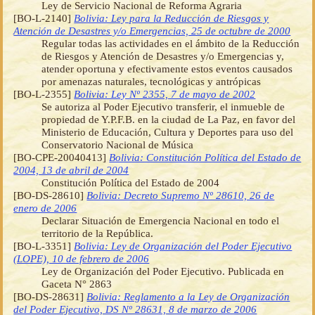
Ley de Servicio Nacional de Reforma Agraria
[BO-L-2140]
Bolivia: Ley para la Reducción de Riesgos y
Atención de Desastres y/o Emergencias, 25 de octubre de 2000
Regular todas las actividades en el ámbito de la Reducción
de Riesgos y Atención de Desastres y/o Emergencias y,
atender oportuna y efectivamente estos eventos causados
por amenazas naturales, tecnológicas y antrópicas
[BO-L-2355]
Bolivia: Ley Nº 2355, 7 de mayo de 2002
Se autoriza al Poder Ejecutivo transferir, el inmueble de
propiedad de Y.P.F.B. en la ciudad de La Paz, en favor del
Ministerio de Educación, Cultura y Deportes para uso del
Conservatorio Nacional de Música
[BO-CPE-20040413]
Bolivia: Constitución Política del Estado de
2004, 13 de abril de 2004
Constitución Política del Estado de 2004
[BO-DS-28610]
Bolivia: Decreto Supremo Nº 28610, 26 de
enero de 2006
Declarar Situación de Emergencia Nacional en todo el
territorio de la República.
[BO-L-3351]
Bolivia: Ley de Organización del Poder Ejecutivo
(LOPE), 10 de febrero de 2006
Ley de Organización del Poder Ejecutivo. Publicada en
Gaceta N° 2863
[BO-DS-28631]
Bolivia: Reglamento a la Ley de Organización
del Poder Ejecutivo, DS Nº 28631, 8 de marzo de 2006