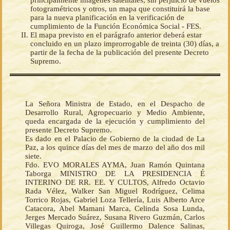
principalmente imágenes satelitales, sin perjuicio de vuelos
fotogramétricos y otros, un mapa que constituirá la base
para la nueva planificación en la verificación de
cumplimiento de la Función Económica Social - FES.
El mapa previsto en el parágrafo anterior deberá estar
concluido en un plazo improrrogable de treinta (30) días, a
partir de la fecha de la publicación del presente Decreto
Supremo.
La Señora Ministra de Estado, en el Despacho de
Desarrollo Rural, Agropecuario y Medio Ambiente,
queda encargada de la ejecución y cumplimiento del
presente Decreto Supremo.
Es dado en el Palacio de Gobierno de la ciudad de La
Paz, a los quince días del mes de marzo del año dos mil
siete.
Fdo. EVO MORALES AYMA, Juan Ramón Quintana
Taborga MINISTRO DE LA PRESIDENCIA É
INTERINO DE RR. EE. Y CULTOS, Alfredo Octavio
Rada Vélez, Walker San Miguel Rodríguez, Celima
Torrico Rojas, Gabriel Loza Tellería, Luis Alberto Arce
Catacora, Abel Mamani Marca, Celinda Sosa Lunda,
Jerges Mercado Suárez, Susana Rivero Guzmán, Carlos
Villegas Quiroga, José Guillermo Dalence Salinas,