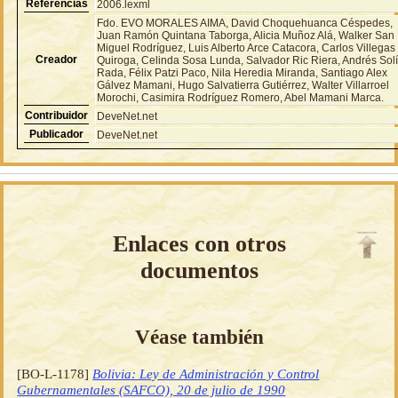
Referencias
2006.lexml
Fdo. EVO MORALES AIMA, David Choquehuanca Céspedes,
Juan Ramón Quintana Taborga, Alicia Muñoz Alá, Walker San
Miguel Rodríguez, Luis Alberto Arce Catacora, Carlos Villegas
Creador
Quiroga, Celinda Sosa Lunda, Salvador Ric Riera, Andrés Sol
Rada, Félix Patzi Paco, Nila Heredia Miranda, Santiago Alex
Gálvez Mamani, Hugo Salvatierra Gutiérrez, Walter Villarroel
Morochi, Casimira Rodríguez Romero, Abel Mamani Marca.
Contribuidor
DeveNet.net
Publicador
DeveNet.net
Enlaces con otros
documentos
Véase también
[BO-L-1178]
Bolivia: Ley de Administración y Control
Gubernamentales (SAFCO), 20 de julio de 1990