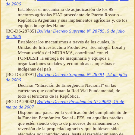
de 2006
Establecer el mecanismo de adjudicación de los 99
tractores agrícolas FIAT procedente de Puerto Rosario -
República Argentina y sus implementos agrícolas y, de los
equipos integrales Hanne.
[BO-DS-28785]
Bolivia: Decreto Supremo Nº 28785, 5 de julio
de 2006
Establecer los mecanismos a través de los cuales, la
Unidad de Infraestructura Productiva, Tecnología Local y
Mecanización del MDRAMA, coordinará con el
FONDESIF la entrega de maquinaria y equipos a
organizaciones sociales y económicas campesinas e
indígenas del país.
[BO-DS-28791]
Bolivia: Decreto Supremo Nº 28791, 12 de julio
de 2006
Declarar “Situación de Emergencia Nacional” en las
carreteras que conforman la Red Vial Fundamental, de
todo el territorio de la República.
[BO-DP-29062]
Bolivia: Decreto Presidencial Nº 29062, 15 de
marzo de 2007
Dispone una pausa en la verificación del cumplimiento de
la Función Económico Social - FES, en aquellos predios
que estén siendo objeto de procesos de saneamiento o
reversión de la propiedad agraria y que hubiesen sido
afectados por inundaciones, hasta el restablecimiento de