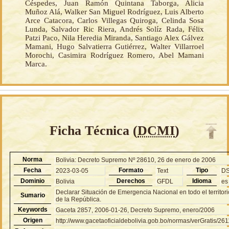
Céspedes, Juan Ramón Quintana Taborga, Alicia
Muñoz Alá, Walker San Miguel Rodríguez, Luis Alberto
Arce Catacora, Carlos Villegas Quiroga, Celinda Sosa
Lunda, Salvador Ric Riera, Andrés Solíz Rada, Félix
Patzi Paco, Nila Heredia Miranda, Santiago Alex Gálvez
Mamani, Hugo Salvatierra Gutiérrez, Walter Villarroel
Morochi, Casimira Rodríguez Romero, Abel Mamani
Marca.
Ficha Técnica (
DCMI
)
Norma
Bolivia: Decreto Supremo Nº 28610, 26 de enero de 2006
Fecha
Formato
Tipo
2023-03-05
Text
D
Dominio
Derechos
Idioma
Bolivia
GFDL
es
Declarar Situación de Emergencia Nacional en todo el territori
Sumario
de la República.
Keywords
Gaceta 2857, 2006-01-26, Decreto Supremo, enero/2006
Origen
http://www.gacetaoficialdebolivia.gob.bo/normas/verGratis/26