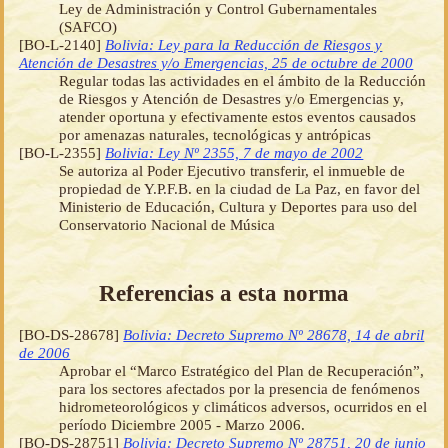
Ley de Administración y Control Gubernamentales
(SAFCO)
[BO-L-2140]
Bolivia: Ley para la Reducción de Riesgos y
Atención de Desastres y/o Emergencias, 25 de octubre de 2000
Regular todas las actividades en el ámbito de la Reducción
de Riesgos y Atención de Desastres y/o Emergencias y,
atender oportuna y efectivamente estos eventos causados
por amenazas naturales, tecnológicas y antrópicas
[BO-L-2355]
Bolivia: Ley Nº 2355, 7 de mayo de 2002
Se autoriza al Poder Ejecutivo transferir, el inmueble de
propiedad de Y.P.F.B. en la ciudad de La Paz, en favor del
Ministerio de Educación, Cultura y Deportes para uso del
Conservatorio Nacional de Música
Referencias a esta norma
[BO-DS-28678]
Bolivia: Decreto Supremo Nº 28678, 14 de abril
de 2006
Aprobar el “Marco Estratégico del Plan de Recuperación”,
para los sectores afectados por la presencia de fenómenos
hidrometeorológicos y climáticos adversos, ocurridos en el
período Diciembre 2005 - Marzo 2006.
[BO-DS-28751]
Bolivia: Decreto Supremo Nº 28751, 20 de junio