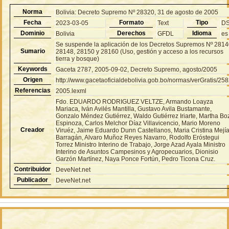
Norma
Bolivia: Decreto Supremo Nº 28320, 31 de agosto de 2005
Fecha
Formato
Tipo
2023-03-05
Text
D
Dominio
Derechos
Idioma
Bolivia
GFDL
es
Se suspende la aplicación de los Decretos Supremos Nº 2814
Sumario
28148, 28150 y 28160 (Uso, gestión y acceso a los recursos
tierra y bosque)
Keywords
Gaceta 2787, 2005-09-02, Decreto Supremo, agosto/2005
Origen
http://www.gacetaoficialdebolivia.gob.bo/normas/verGratis/25
Referencias
2005.lexml
Fdo. EDUARDO RODRIGUEZ VELTZE, Armando Loayza
Mariaca, Iván Avilés Mantilla, Gustavo Avila Bustamante,
Gonzalo Méndez Gutiérrez, Waldo Gutiérrez Iriarte, Martha Bo
Espinoza, Carlos Melchor Díaz Villavicencio, Mario Moreno
Creador
Viruéz, Jaime Eduardo Dunn Castellanos, Maria Cristina Mejí
Barragán, Alvaro Muñoz Reyes Navarro, Rodolfo Eróstegui
Torrez Ministro Interino de Trabajo, Jorge Azad Ayala Ministro
Interino de Asuntos Campesinos y Agropecuarios, Dionisio
Garzón Martínez, Naya Ponce Fortún, Pedro Ticona Cruz.
Contribuidor
DeveNet.net
Publicador
DeveNet.net