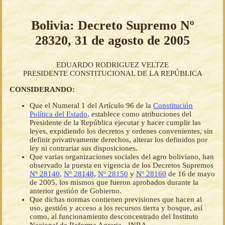
Bolivia: Decreto Supremo Nº
28320, 31 de agosto de 2005
EDUARDO RODRIGUEZ VELTZE
PRESIDENTE CONSTITUCIONAL DE LA REPÚBLICA
CONSIDERANDO:
Que el Numeral 1 del Artículo 96 de la
Constitución
Política del Estado
, establece como atribuciones del
Presidente de la República ejecutar y hacer cumplir las
leyes, expidiendo los decretos y ordenes convenientes, sin
definir privativamente derechos, alterar los definidos por
ley ni contrariar sus disposiciones.
Que varias organizaciones sociales del agro boliviano, han
observado la puesta en vigencia de los Decretos Supremos
Nº 28140
,
Nº 28148
,
Nº 28150
y
Nº 28160
de 16 de mayo
de 2005, los mismos que fueron aprobados durante la
anterior gestión de Gobierno.
Que dichas normas contienen previsiones que hacen al
uso, gestión y acceso a los recursos tierra y bosque, así
como, al funcionamiento desconcentrado del Instituto