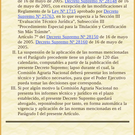
de 16 de mayo de 2005.
Decreto Supremo Nº 28148
de 16
de mayo de 2005, con excepción de las modificaciones al
Reglamento de la
Ley Nº 1715
aprobado por
Decreto
Supremo Nº 25763
, en lo que respecta a la Sección III
"Evaluación Técnico Jurídica", Subsección III
"Procedimiento Especial para la Titulación y Certificación
Sin Más Trámite".
Artículo 7º del
Decreto Supremo Nº 28150
de 16 de mayo
de 2005.
Decreto Supremo Nº 28160
de 16 de mayo de
2005.
La suspensión de la aplicación de las normas mencionadas
en el Parágrafo precedente tiene un plazo de 120 días
calendario, computables a partir de la publicación del
presente Decreto Supremo; lapso durante el cual, la
Comisión Agraria Nacional deberá presentar los informes
técnico y jurídico necesarios, para que el Poder Ejecutivo
pueda tomar las decisiones que corresponda.
Si por algún motivo la Comisión Agraria Nacional no
presenta los informes técnico y jurídico en el plazo
establecido, el presente Decreto Supremo quedará
abrogado, reponiéndose por tanto, en forma automática la
vigencia y aplicación de las normas mencionadas en el
Parágrafo I del presente Artículo.