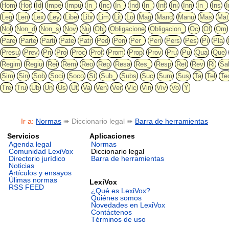
Hom
Hor
Id
Impe
Impu
In_
Inc
In_
Ind
In_
Inf
Ini
Inn
In_
Ins
I
Leg
Len
Lex
Ley
Libe
Libr
Lim
Lit
Lo
Mag
Mand
Manu
Mas
Mat
Nol
Non_d
Non_s
Nov
Nu
Obj
Obligacione
Obligacion_
Oc
Of
Om
Pare
Parte
Parti
Pate
Patr
Ped
Pen
Per_
Peri
Pers
Pes
Pi
Pla
Presu
Prev
Pri
Pro
Proc
Prof
Prom
Prop
Prov
Pru
Pu
Qua
Que
Regim
Regiu
Rei
Rem
Reo
Rep
Resa
Res_
Resp
Ret
Rev
Ri
Sa
Sim
Sin
Sob
Soci
Soco
St
Sub_
Subs
Suc
Sum
Sus
Ta
Tel
Te
Tre
Tru
Ub
Un
Us
Ut
Va
Ven
Ver
Vic
Vin
Viv
Vo
Y
Ir a:
Normas
➠ Diccionario legal ➠
Barra de herramientas
Servicios
Aplicaciones
Agenda legal
Normas
Comunidad LexiVox
Diccionario legal
Directorio jurídico
Barra de herramientas
Noticias
Artículos y ensayos
Úlimas normas
LexiVox
RSS FEED
¿Qué es LexiVox?
Quiénes somos
Novedades en LexiVox
Contáctenos
Términos de uso