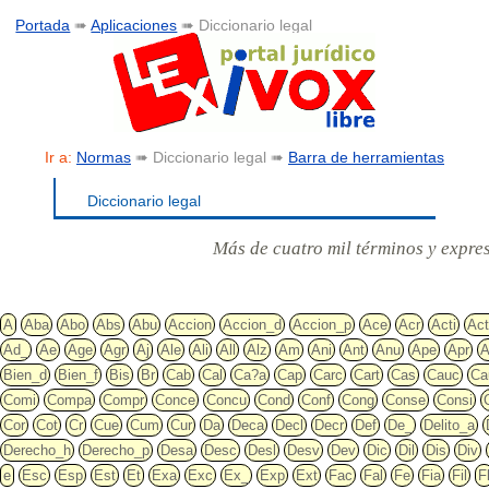
Portada
➠
Aplicaciones
➠ Diccionario legal
Ir a:
Normas
➠ Diccionario legal ➠
Barra de herramientas
Diccionario legal
Más de cuatro mil términos y expre
A
Aba
Abo
Abs
Abu
Accion
Accion_d
Accion_p
Ace
Acr
Acti
Ac
Ad_
Ae
Age
Agr
Aj
Ale
Ali
All
Alz
Am
Ani
Ant
Anu
Ape
Apr
A
Bien_d
Bien_f
Bis
Br
Cab
Cal
Ca?a
Cap
Carc
Cart
Cas
Cauc
Ca
Comi
Compa
Compr
Conce
Concu
Cond
Conf
Cong
Conse
Consi
Cor
Cot
Cr
Cue
Cum
Cur
Da
Deca
Decl
Decr
Def
De_
Delito_a
Derecho_h
Derecho_p
Desa
Desc
Desl
Desv
Dev
Dic
Dil
Dis
Div
e
Esc
Esp
Est
Et
Exa
Exc
Ex_
Exp
Ext
Fac
Fal
Fe
Fia
Fil
F