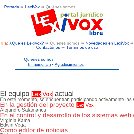
Portada
➠
LexiVox
➠ Quiénes somos
Ir a:
¿Qué es LexiVox?
➠ Quiénes somos ➠
Novedades en LexiVox
➠
Contáctenos
➠
Términos de uso
Quiénes somos
•
In memoriam
Agradecimientos
El equipo
actual
Lex
i
Vox
En este momento, se encuentran participando activamente las 
En la gestión del proyecto
Lex
i
Vox
Alejandro Salamanca
En el control y desarrollo de los sistemas web
Virginia Kama
Edwin Vega
Como editor de noticias