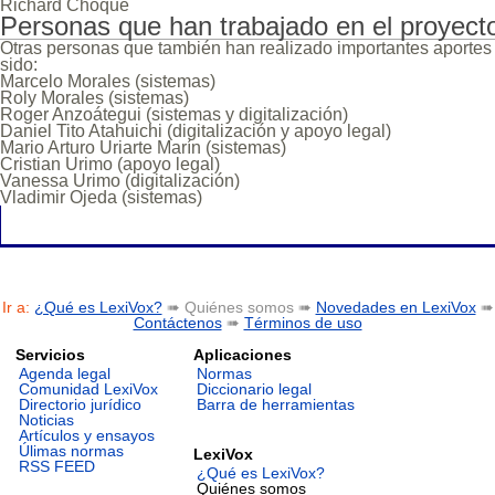
Richard Choque
Personas que han trabajado en el proyect
Otras personas que también han realizado importantes aportes 
sido:
Marcelo Morales (sistemas)
Roly Morales (sistemas)
Roger Anzoátegui (sistemas y digitalización)
Daniel Tito Atahuichi (digitalización y apoyo legal)
Mario Arturo Uriarte Marín (sistemas)
Cristian Urimo (apoyo legal)
Vanessa Urimo (digitalización)
Vladimir Ojeda (sistemas)
Ir a:
¿Qué es LexiVox?
➠ Quiénes somos ➠
Novedades en LexiVox
➠
Contáctenos
➠
Términos de uso
Servicios
Aplicaciones
Agenda legal
Normas
Comunidad LexiVox
Diccionario legal
Directorio jurídico
Barra de herramientas
Noticias
Artículos y ensayos
Úlimas normas
LexiVox
RSS FEED
¿Qué es LexiVox?
Quiénes somos