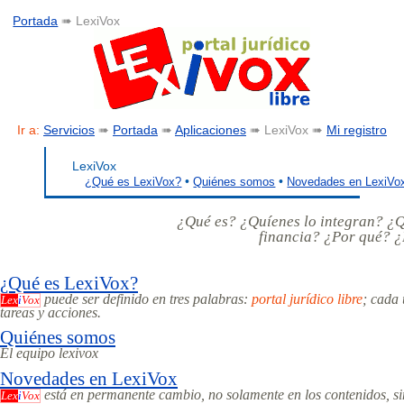
Portada
➠ LexiVox
Ir a:
Servicios
➠
Portada
➠
Aplicaciones
➠ LexiVox ➠
Mi registro
LexiVox
•
•
¿Qué es LexiVox?
Quiénes somos
Novedades en LexiVo
¿Qué es? ¿Quíenes lo integran? ¿
financia? ¿Por qué? 
¿Qué es LexiVox?
puede ser definido en tres palabras:
portal jurídico libre
; cada
Lex
i
Vox
tareas y acciones.
Quiénes somos
El equipo lexivox
Novedades en LexiVox
está en permanente cambio, no solamente en los contenidos, sin
Lex
i
Vox