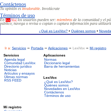
Contáctenos
Tu opinión es
invalorable
.
Involúcrate
Términos de uso
En
los usuarios pueden ser:
miembros
de la comunidad y el pú
Lex
i
Vox
público, navega o revisa o copian o captura información para utilizarla
•
•
¿Qué es LexiVox?
Quiénes somos
Noveda
Ir a:
Servicios
➠
Portada
➠
Aplicaciones
➠ LexiVox ➠
Mi registro
Servicios
Aplicaciones
Agenda legal
Normas
Comunidad LexiVox
Diccionario legal
Directorio jurídico
Barra de herramientas
Noticias
Artículos y ensayos
Úlimas normas
LexiVox
RSS FEED
¿Qué es LexiVox?
Quiénes somos
Novedades en LexiVox
Contáctenos
Términos de uso
Mi registro