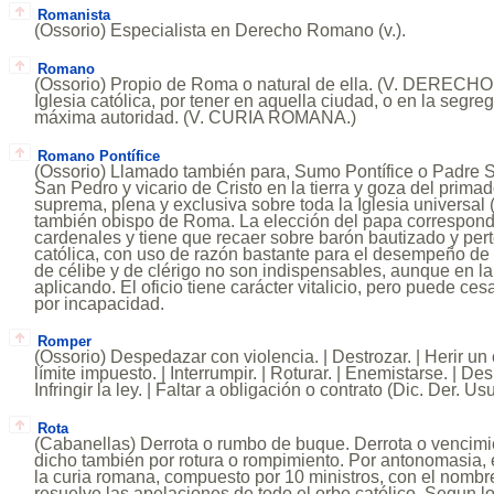
Romanista
(Ossorio) Especialista en Derecho Romano (v.).
Romano
(Ossorio) Propio de Roma o natural de ella. (V. DERECH
Iglesia católica, por tener en aquella ciudad, o en la segre
máxima autoridad. (V. CURIA ROMANA.)
Romano Pontífice
(Ossorio) Llamado también para, Sumo Pontífice o Padre S
San Pedro y vicario de Cristo en la tierra y goza del prima
suprema, plena y exclusiva sobre toda la Iglesia universal (
también obispo de Roma. La elección del papa correspond
cardenales y tiene que recaer sobre barón bautizado y pert
católica, con uso de razón bastante para el desempeño de 
de célibe y de clérigo no son indispensables, aunque en la
aplicando. El oficio tiene carácter vitalicio, pero puede ce
por incapacidad.
Romper
(Ossorio) Despedazar con violencia. | Destrozar. | Herir un c
límite impuesto. | Interrumpir. | Roturar. | Enemistarse. | Desi
Infringir la ley. | Faltar a obligación o contrato (Dic. Der. Usu
Rota
(Cabanellas) Derrota o rumbo de buque. Derrota o vencim
dicho también por rotura o rompimiento. Por antonomasia, e
la curia romana, compuesto por 10 ministros, con el nombr
resuelve las apelaciones de todo el orbe católico. Segun 