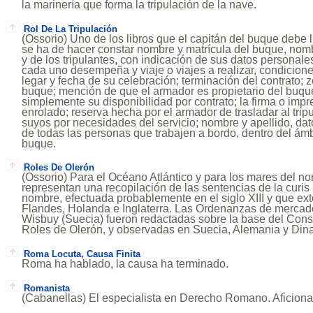
la marinería que forma la tripulación de la nave.
Rol De La Tripulación
(Ossorio) Uno de los libros que el capitán del buque debe l
se ha de hacer constar nombre y matrícula del buque, nomb
y de los tripulantes, con indicación de sus datos personal
cada uno desempeña y viaje o viajes a realizar, condicione
legar y fecha de su celebración; terminación del contrato;
buque; mención de que el armador es propietario del buqu
simplemente su disponibilidad por contrato; la firma o impr
enrolado; reserva hecha por el armador de trasladar al trip
suyos por necesidades del servicio; nombre y apellido, da
de todas las personas que trabajen a bordo, dentro del ámbi
buque.
Roles De Olerón
(Ossorio) Para el Océano Atlántico y para los mares del no
representan una recopilación de las sentencias de la curis 
nombre, efectuada probablemente en el siglo XIII y que ext
Flandes, Holanda e Inglaterra. Las Ordenanzas de mercad
Wisbuy (Suecia) fueron redactadas sobre la base del Consu
Roles de Olerón, y observadas en Suecia, Alemania y Din
Roma Locuta, Causa Finita
Roma ha hablado, la causa ha terminado.
Romanista
(Cabanellas) El especialista en Derecho Romano. Aficionad