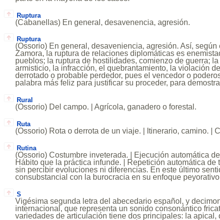
Ruptura
(Cabanellas) En general, desavenencia, agresión.
Ruptura
(Ossorio) En general, desaveniencia, agresión. Así, según
Zamora, la ruptura de relaciones diplomáticas es enemistad
pueblos; la ruptura de hostilidades, comienzo de guerra; la
armisticio, la infracción, el quebrantamiento, la violación d
derrotado o probable perdedor, pues el vencedor o podero
palabra más feliz para justificar su proceder, para demostra
Rural
(Ossorio) Del campo. | Agrícola, ganadero o forestal.
Ruta
(Ossorio) Rota o derrota de un viaje. | Itinerario, camino. | 
Rutina
(Ossorio) Costumbre inveterada. | Ejecución automática de 
Hábito que la práctica infunde. | Repetición automática de 
sin percibir evoluciones ni diferencias. En este último senti
consubstancial con la burocracia en su enfoque peyorativo 
S
Vigésima segunda letra del abecedario español, y decimon
internacional, que representa un sonido consonántico frica
variedades de articulación tiene dos principales: la apical