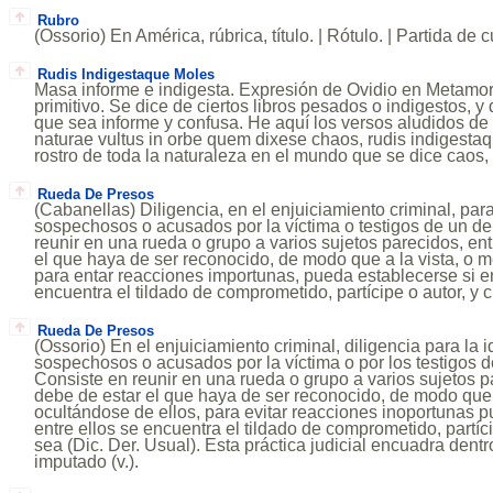
Rubro
(Ossorio) En América, rúbrica, título. | Rótulo. | Partida de 
Rudis Indigestaque Moles
Masa informe e indigesta. Expresión de Ovidio en Metamorf
primitivo. Se dice de ciertos libros pesados o indigestos, y
que sea informe y confusa. He aquí los versos aludidos de 
naturae vultus in orbe quem dixese chaos, rudis indigesta
rostro de toda la naturaleza en el mundo que se dice caos,
Rueda De Presos
(Cabanellas) Diligencia, en el enjuiciamiento criminal, para
sospechosos o acusados por la víctima o testigos de un deli
reunir en una rueda o grupo a varios sujetos parecidos, ent
el que haya de ser reconocido, de modo que a la vista, o m
para entar reacciones importunas, pueda establecerse si e
encuentra el tildado de comprometido, partícipe o autor, y c
Rueda De Presos
(Ossorio) En el enjuiciamiento criminal, diligencia para la i
sospechosos o acusados por la víctima o por los testigos de 
Consiste en reunir en una rueda o grupo a varios sujetos p
debe de estar el que haya de ser reconocido, de modo que a
ocultándose de ellos, para evitar reacciones inoportunas p
entre ellos se encuentra el tildado de comprometido, partíci
sea (Dic. Der. Usual). Esta práctica judicial encuadra dentr
imputado (v.).