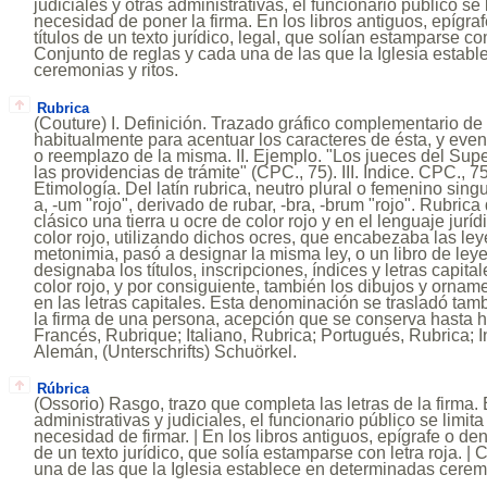
judiciales y otras administrativas, el funcionario público se l
necesidad de poner la firma. En los libros antiguos, epígr
títulos de un texto jurídico, legal, que solían estamparse c
Conjunto de reglas y cada una de las que la Iglesia estab
ceremonias y ritos.
Rubrica
(Couture) I. Definición. Trazado gráfico complementario de
habitualmente para acentuar los caracteres de ésta, y even
o reemplazo de la misma. II. Ejemplo. "Los jueces del Supe
las providencias de trámite" (CPC., 75). III. Indice. CPC., 75
Etimología. Del latín rubrica, neutro plural o femenino singul
a, -um "rojo", derivado de rubar, -bra, -brum "rojo". Rubrica
clásico una tierra u ocre de color rojo y en el lenguaje jurídi
color rojo, utilizando dichos ocres, que encabezaba las ley
metonimia, pasó a designar la misma ley, o un libro de ley
designaba los títulos, inscripciones, índices y letras capita
color rojo, y por consiguiente, también los dibujos y ornam
en las letras capitales. Esta denominación se trasladó ta
la firma de una persona, acepción que se conserva hasta h
Francés, Rubrique; Italiano, Rubrica; Portugués, Rubrica; I
Alemán, (Unterschrifts) Schuörkel.
Rúbrica
(Ossorio) Rasgo, trazo que completa las letras de la firma
administrativas y judiciales, el funcionario público se limita 
necesidad de firmar. | En los libros antiguos, epígrafe o de
de un texto jurídico, que solía estamparse con letra roja. |
una de las que la Iglesia establece en determinadas ceremo