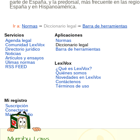
parte de España, y la predorsal, más frecuente en las regi
España y en Hispanoamérica.
Ir a:
Normas
➠ Diccionario legal ➠
Barra de herramientas
Servicios
Aplicaciones
Agenda legal
Normas
Comunidad LexiVox
Diccionario legal
Directorio jurídico
Barra de herramientas
Noticias
Artículos y ensayos
Úlimas normas
LexiVox
RSS FEED
¿Qué es LexiVox?
Quiénes somos
Novedades en LexiVox
Contáctenos
Términos de uso
Mi registro
Suscripción
Conectarse
Mapa del sitio