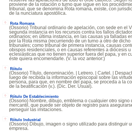
proviene de la rotación o turno que sigue en los procedim
tribunal, que se denomina Rota romana, existe, con jurisdi
de la nunciatura apostólica.
Rota Romana
(Ossorio) Tribunal ordinario de apelación, con sede en el 
segunda instancia en los recursos contra los fallos dictados
ordinarios; en última instancia, en las causas ya falladas e
por la Rota misma (recurriendo de un turno a otro de dicho
tribunales; como tribunal de primera instancia, causas cont
obispos residenciales, o en causas referentes a diócesis 
eclesiásticas que no tienen superior fuera del papa, y en c
éste quiera encomendarle. (V. la voz anterior:)
Rótulo
(Ossorio) Título, denominación. | Letrero. | Cartel. | Despa
luego de recibida la información episcopal sobre las virtud
persona, para que, en nombre del papa, se proceda a la con
de la beatificación (v.). (Dic. Der. Usual).
Rótulo De Establecimiento
(Ossorio) Nombre, dibujo, emblema o cualquier otro signo 
mercantil, que puede ser objeto de registro para asegurars
perseguir las imitaciones.
Rótulo Industrial
(Ossorio) Dibujo, imagen o signo utilizado para distinguir 
empresa.