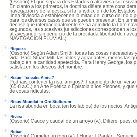
(Ossorio) El que separa dos Estados o atraviesa sucesiv
En cianto a los primeros, la doctrina difiere entre considerar
navegación y de la pesca, si la jurisdicción de los Estado
linea divisoria a establecer en la mitad del curso del río o
para los diversos casos que se pueden presentar. En térm
decirse que internacionalmente se ha admitido la libre nav
segundos, las sucesivas jurisdicciones corresponden a los
atravesando, sin perjuicio de la precitada libertad de nav
NAVEGACIÓN FLUVIAL.)
Riqueza
(Ossorio) Según Adam Smith, todas las cosas necesarias y
vida. Para Stuart Mill, las útiles y agradables, menos las q
trabajo en la cantidad apetecida. Para Henry George, los 
satisfacen los deseos del hombre.
Risum Teneatis Amici?
Podríais contener la risa, amigos?. Fragmento de un verso
(65-8 a.C.) en Arte Poética o Epístola a los Pisones, y que
de cosas ridículas.
Risus Abundat In Ore Stultorum
La risa abunda en boca (en los labios) de los necios. Anti
Rivera
(Ossorio) Cauce y caudal de un arroyo (v.). Difiere, pues, de 
Robar
(Ossorio) Cometer un robo (v.). | Hurtar. | Raptar. | Seducir.