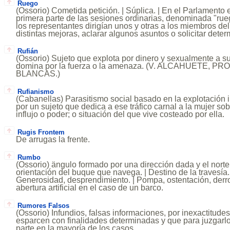
Ruego
(Ossorio) Cometida petición. | Súplica. | En el Parlamento e
primera parte de las sesiones ordinarias, denominada "rue
los representantes dirigían unos y otras a los miembros de
distintas mejoras, aclarar algunos asuntos o solicitar dete
Rufián
(Ossorio) Sujeto que explota por dinero y sexualmente a s
domina por la fuerza o la amenaza. (V. ALCAHUETE, 
BLANCAS.)
Rufianismo
(Cabanellas) Parasitismo social basado en la explotación i
por un sujeto que dedica a ese tráfico carnal a la mujer so
influjo o poder; o situación del que vive costeado por ella.
Rugis Frontem
De arrugas la frente.
Rumbo
(Ossorio) ängulo formado por una dirección dada y el norte
orientación del buque que navega. | Destino de la travesía. 
Generosidad, desprendimiento. | Pompa, ostentación, derro
abertura artificial en el caso de un barco.
Rumores Falsos
(Ossorio) Infundios, falsas informaciones, por inexactitudes
esparcen con finalidades determinadas y que para juzgarl
parte en la mayoría de los casos.