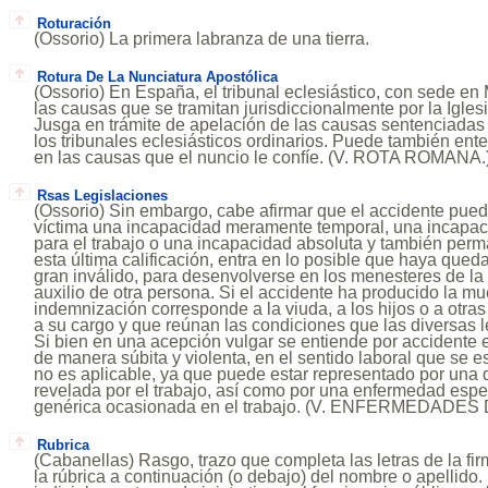
Roturación
(Ossorio) La primera labranza de una tierra.
Rotura De La Nunciatura Apostólica
(Ossorio) En España, el tribunal eclesiástico, con sede en
las causas que se tramitan jurisdiccionalmente por la Iglesia
Jusga en trámite de apelación de las causas sentenciadas 
los tribunales eclesiásticos ordinarios. Puede también ent
en las causas que el nuncio le confíe. (V. ROTA ROMANA.
Rsas Legislaciones
(Ossorio) Sin embargo, cabe afirmar que el accidente pued
víctima una incapacidad meramente temporal, una incapac
para el trabajo o una incapacidad absoluta y también per
esta última calificación, entra en lo posible que haya que
gran inválido, para desenvolverse en los menesteres de la 
auxilio de otra persona. Si el accidente ha producido la mue
indemnización corresponde a la viuda, a los hijos o a otra
a su cargo y que reúnan las condiciones que las diversas l
Si bien en una acepción vulgar se entiende por accidente
de manera súbita y violenta, en el sentido laboral que se 
no es aplicable, ya que puede estar representado por una 
revelada por el trabajo, así como por una enfermedad espec
genérica ocasionada en el trabajo. (V. ENFERMEDADE
Rubrica
(Cabanellas) Rasgo, trazo que completa las letras de la f
la rúbrica a continuación (o debajo) del nombre o apellido.