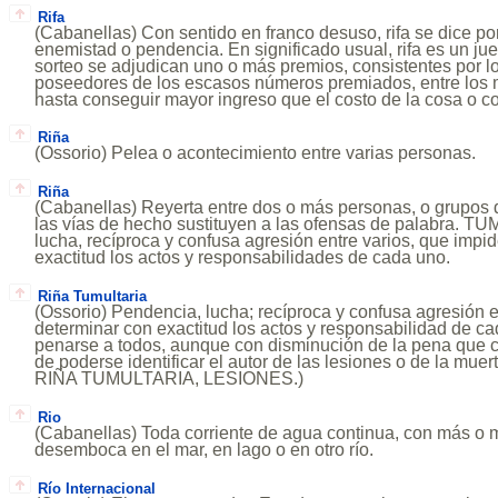
Rifa
(Cabanellas) Con sentido en franco desuso, rifa se dice por
enemistad o pendencia. En significado usual, rifa es un ju
sorteo se adjudican uno o más premios, consistentes por l
poseedores de los escasos números premiados, entre lo
hasta conseguir mayor ingreso que el costo de la cosa o co
Riña
(Ossorio) Pelea o acontecimiento entre varias personas.
Riña
(Cabanellas) Reyerta entre dos o más personas, o grupos 
las vías de hecho sustituyen a las ofensas de palabra. 
lucha, recíproca y confusa agresión entre varios, que impi
exactitud los actos y responsabilidades de cada uno.
Riña Tumultaria
(Ossorio) Pendencia, lucha; recíproca y confusa agresión e
determinar con exactitud los actos y responsabilidad de ca
penarse a todos, aunque con disminución de la pena que 
de poderse identificar el autor de las lesiones o de la mu
RIÑA TUMULTARIA, LESIONES.)
Rio
(Cabanellas) Toda corriente de agua continua, con más o
desemboca en el mar, en lago o en otro río.
Río Internacional