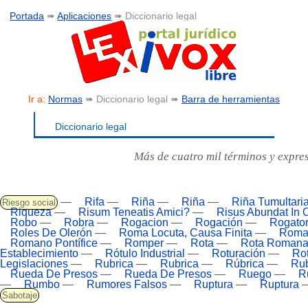
Portada
➠
Aplicaciones
➠ Diccionario legal
Ir a:
Normas
➠ Diccionario legal ➠
Barra de herramientas
Diccionario legal
Más de cuatro mil términos y expre
—
Rifa
—
Riña
—
Riña
—
Riña Tumultari
Riesgo social
Riqueza
—
Risum Teneatis Amici?
—
Risus Abundat In 
Robo
—
Robra
—
Rogacion
—
Rogación
—
Rogator
Roles De Olerón
—
Roma Locuta, Causa Finita
—
Roma
Romano Pontífice
—
Romper
—
Rota
—
Rota Roman
Establecimiento
—
Rótulo Industrial
—
Roturación
—
Rot
Legislaciones
—
Rubrica
—
Rubrica
—
Rúbrica
—
Ru
Rueda De Presos
—
Rueda De Presos
—
Ruego
—
R
—
Rumbo
—
Rumores Falsos
—
Ruptura
—
Ruptura
Sabotaje