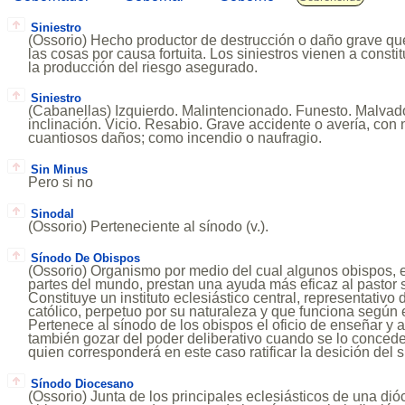
Siniestro
(Ossorio) Hecho productor de destrucción o daño grave qu
las cosas por causa fortuita. Los siniestros vienen a consti
la producción del riesgo asegurado.
Siniestro
(Cabanellas) Izquierdo. Malintencionado. Funesto. Malvad
inclinación. Vicio. Resabio. Grave accidente o avería, con
cuantiosos daños; como incendio o naufragio.
Sin Minus
Pero si no
Sinodal
(Ossorio) Perteneciente al sínodo (v.).
Sínodo De Obispos
(Ossorio) Organismo por medio del cual algunos obispos, e
partes del mundo, prestan una ayuda más eficaz al pastor 
Constituye un instituto eclesiástico central, representativo
católico, perpetuo por su naturaleza y que funciona según 
Pertenece al sínodo de los obispos el oficio de enseñar y 
también gozar del poder deliberativo cuando se lo concede
quien corresponderá en este caso ratificar la desición del 
Sínodo Diocesano
(Ossorio) Junta de los principales eclesiásticos de una di