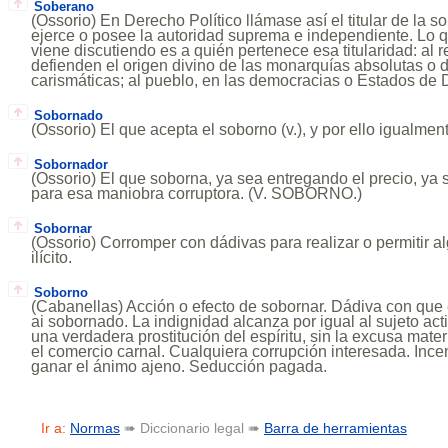
Soberano
(Ossorio) En Derecho Político llámase así el titular de la so
ejerce o posee la autoridad suprema e independiente. Lo 
viene discutiendo es a quién pertenece esa titularidad: al 
defienden el origen divino de las monarquías absolutas o d
carismáticas; al pueblo, en las democracias o Estados de 
Sobornado
(Ossorio) El que acepta el soborno (v.), y por ello igualmen
Sobornador
(Ossorio) El que soborna, ya sea entregando el precio, ya
para esa maniobra corruptora. (V. SOBORNO.)
Sobornar
(Ossorio) Corromper con dádivas para realizar o permitir al
ilícito.
Soborno
(Cabanellas) Acción o efecto de sobornar. Dádiva con que
ai sobornado. La indignidad alcanza por igual al sujeto acti
una verdadera prostitución del espíritu, sin la excusa mate
el comercio carnal. Cualquiera corrupción interesada. Ince
ganar el ánimo ajeno. Seducción pagada.
Ir a:
Normas
➠ Diccionario legal ➠
Barra de herramientas