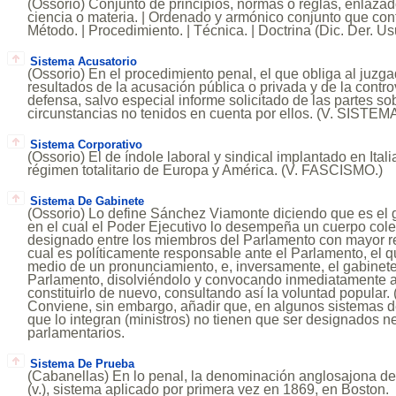
(Ossorio) Conjunto de principios, normas o reglas, enlazad
ciencia o materia. | Ordenado y armónico conjunto que contr
Método. | Procedimiento. | Técnica. | Doctrina (Dic. Der. Us
Sistema Acusatorio
(Ossorio) En el procedimiento penal, el que obliga al juzga
resultados de la acusación pública o privada y de la contr
defensa, salvo especial informe solicitado de las partes so
circunstancias no tenidos en cuenta por ellos. (V. SISTE
Sistema Corporativo
(Ossorio) El de índole laboral y sindical implantado en Ital
régimen totalitario de Europa y América. (V. FASCISMO.)
Sistema De Gabinete
(Ossorio) Lo define Sánchez Viamonte diciendo que es el 
en el cual el Poder Ejecutivo lo desempeña un cuerpo cole
designado entre los miembros del Parlamento con mayor re
cual es políticamente responsable ante el Parlamento, el q
medio de un pronunciamiento, e, inversamente, el gabinet
Parlamento, disolviéndolo y convocando inmediatamente a
constituirlo de nuevo, consultando así la voluntad popul
Conviene, sin embargo, añadir que, en algunos sistemas d
que lo integran (ministros) no tienen que ser designados n
parlamentarios.
Sistema De Prueba
(Cabanellas) En lo penal, la denominación anglosajona de
(v.), sistema aplicado por primera vez en 1869, en Boston.