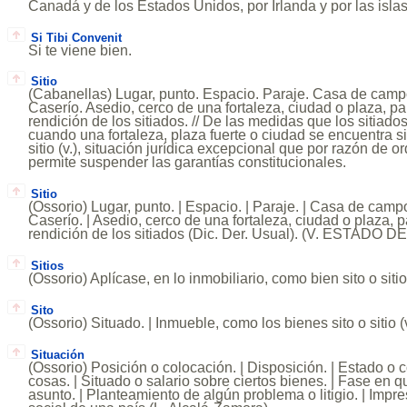
Canadá y de los Estados Unidos, por Irlanda y por las islas 
Si Tibi Convenit
Si te viene bien.
Sitio
(Cabanellas) Lugar, punto. Espacio. Paraje. Casa de camp
Caserío. Asedio, cerco de una fortaleza, ciudad o plaza, p
rendición de los sitiados. // De las medidas que los sitiado
cuando una fortaleza, plaza fuerte o ciudad se encuentra s
sitio (v.), situación jurídica excepcional que por razón de o
permite suspender las garantías constitucionales.
Sitio
(Ossorio) Lugar, punto. | Espacio. | Paraje. | Casa de campo
Caserío. | Asedio, cerco de una fortaleza, ciudad o plaza, 
rendición de los sitiados (Dic. Der. Usual). (V. ESTADO DE
Sitios
(Ossorio) Aplícase, en lo inmobiliario, como bien sito o sitio 
Sito
(Ossorio) Situado. | Inmueble, como los bienes sito o sitio (v
Situación
(Ossorio) Posición o colocación. | Disposición. | Estado o 
cosas. | Situado o salario sobre ciertos bienes. | Fase en 
asunto. | Planteamiento de algún problema o litigio. | Impr