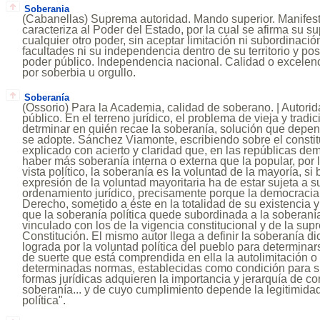
Soberania
(Cabanellas) Suprema autoridad. Mando superior. Manifest
caracteriza al Poder del Estado, por la cual se afirma su su
cualquier otro poder, sin aceptar limitación ni subordinaci
facultades ni su independencia dentro de su territorio y po
poder público. Independencia nacional. Calidad o excelen
por soberbia u orgullo.
Soberanía
(Ossorio) Para la Academia, calidad de soberano. | Autori
público. En el terreno jurídico, el problema de vieja y tradi
detrminar en quién recae la soberanía, solución que depen
se adopte. Sánchez Viamonte, escribiendo sobre el consti
explicado con acierto y claridad que, en las repúblicas de
haber más soberanía interna o externa que la popular, por
vista político, la soberanía es la voluntad de la mayoría, si 
expresión de la voluntad mayoritaria ha de estar sujeta a 
ordenamiento jurídico, precisamente porque la democracia
Derecho, sometido a éste en la totalidad de su existencia 
que la soberanía política quede subordinada a la soberanía
vinculado con los de la vigencia constitucional y de la sup
Constitución. El mismo autor llega a definir la soberanía di
lograda por la voluntad política del pueblo para determinar
de suerte que está comprendida en ella la autolimitación o
determinadas normas, establecidas como condición para su 
formas jurídicas adquieren la importancia y jerarquía de c
soberanía... y de cuyo cumplimiento depende la legitimidad
política".