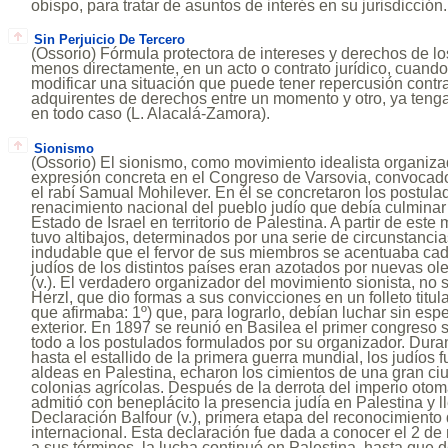
obispo, para tratar de asuntos de interés en su jurisdicción.
Sin Perjuicio De Tercero
(Ossorio) Fórmula protectora de intereses y derechos de lo
menos directamente, en un acto o contrato jurídico, cuando 
modificar una situación que puede tener repercusión contra
adquirentes de derechos entre un momento y otro, ya teng
en todo caso (L. Alacalá-Zamora).
Sionismo
(Ossorio) El sionismo, como movimiento idealista organiza
expresión concreta en el Congreso de Varsovia, convocado 
el rabí Samual Mohilever. En él se concretaron los postula
renacimiento nacional del pueblo judío que debía culminar 
Estado de Israel en territorio de Palestina. A partir de est
tuvo altibajos, determinados por una serie de circunstanci
indudable que el fervor de sus miembros se acentuaba cad
judíos de los distintos países eran azotados por nuevas o
(v.). El verdadero organizador del movimiento sionista, no 
Herzl, que dio formas a sus convicciones en un folleto titul
que afirmaba: 1º) que, para lograrlo, debían luchar sin es
exterior. En 1897 se reunió en Basilea el primer congreso s
todo a los postulados formulados por su organizador. Duran
hasta el estallido de la primera guerra mundial, los judío
aldeas en Palestina, echaron los cimientos de una gran c
colonias agrícolas. Después de la derrota del imperio oto
admitió con beneplácito la presencia judía en Palestina y l
Declaración Balfour (v.), primera etapa del reconocimiento 
internacional. Esta declaración fue dada a conocer el 2 d
a sus términos, la lucha continuó en Palestina, hasta que d