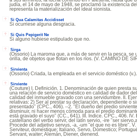
judía, el 14 de mayo de 1948, se proclamó la existencia de
representa la materialización del ideal sionista.
Si Qua Calamitas Accidisset
Si ocurriese alguna desgracia.
Si Quis Pepigerit Ne
Si alguno hubiese estipulado que no.
Sirga
(Ossorio) La maroma que, a más de servir en la pesca, se uti
orilla, de objetos que flotan en los ríos. (V. CAMINO DE S
Sirvienta
(Ossorio) Criada, la empleada en el servicio doméstico (v.)
Sirviente
(Couture) I. Definición. 1. Denominación de quien presta su
una relación de servicio doméstico en calidad de dador del t
calidad del inmueble gravado con una servidumbre. II. Eje
relativas: 2) Ser al prestar su declaración, dependiente o s
presentado" (CPC., 406). --2. "El dueño del predio sirvient
disminuir, ni hacer menos cómoda para el predio dominant
está gravado el suyo" (CC., 641). III. Indice. CPC., 406. IV. 
castellano del verbo servir, del latín servio, -ire "ser siervo
Procede del adjetivo servus, -a, -um "el que no es libre". V
Serviteur, domestique; Italiano, Servo, Domestico; Portugué
Servant, waiter; Alemán, Diener, dienend.