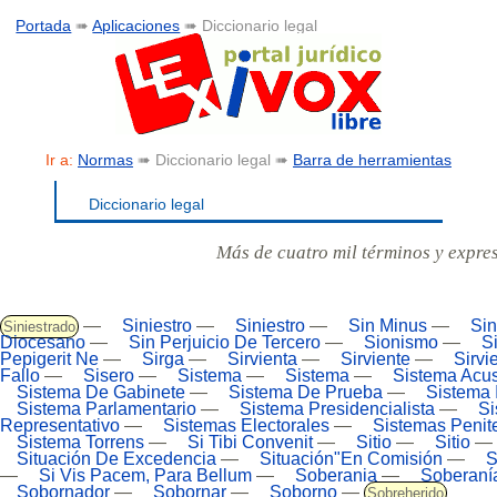
Portada
➠
Aplicaciones
➠ Diccionario legal
Ir a:
Normas
➠ Diccionario legal ➠
Barra de herramientas
Diccionario legal
Más de cuatro mil términos y expre
—
Siniestro
—
Siniestro
—
Sin Minus
—
Sin
Siniestrado
Diocesano
—
Sin Perjuicio De Tercero
—
Sionismo
—
S
Pepigerit Ne
—
Sirga
—
Sirvienta
—
Sirviente
—
Sirvi
Fallo
—
Sisero
—
Sistema
—
Sistema
—
Sistema Acus
Sistema De Gabinete
—
Sistema De Prueba
—
Sistema I
Sistema Parlamentario
—
Sistema Presidencialista
—
Si
Representativo
—
Sistemas Electorales
—
Sistemas Penit
Sistema Torrens
—
Si Tibi Convenit
—
Sitio
—
Sitio
—
Situación De Excedencia
—
Situación"En Comisión
—
S
—
Si Vis Pacem, Para Bellum
—
Soberania
—
Soberaní
Sobornador
—
Sobornar
—
Soborno
—
Sobreherido