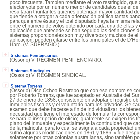
poco frecuente. También mediante el voto restringido, que
elector vote por un número menor de candidatos que el de c
resultarán triunfantes quienes obtengan mayor cantidad de 
que tiende a otorgar a cada orientación política tantas b
para que entre éstas y el toal disputado haya la misma rela
entre el número de votos obtenido por cada una de ellas y el
aplicación que antecede se han seguido las definiciones de
sistemas proporcionales son muy diversos y muchos de el
aplicación; pueden citarse entre los principales el de D'Ho
Hare. (V. SUFRAGIO.)
Sistemas Penitenciarios
(Ossorio) V. RÉGIMEN PENITENCIARIO.
Sistemas Sindicales
(Ossorio) V. RÉGIMEN SINDICAL.
Sistema Torrens
(Ossorio) Dice Ochoa Restrepo que con ese nombre se con
por Roberto Torrens, que fue aceptado en Australia del Sur
27 de enero de 1858, consistente en adoptar el registro obl
inmuebles fiscales y el voluntario para los privados. Se car
examen que debe hacerse a fin de individualizar los bienes
necesidad que tiene el interesado de formular la correspon
se hará la inscripción de oficio; igualmente se exigen los tí
plano del inmueble y especialmente la continuidad que cad
de la matrícula, para lo cual se asigna a cada propiedad un
sufrió algunas modificaciones en 1861 y 1886, y fue desp
solamente por otras colonias australianas, sino también p