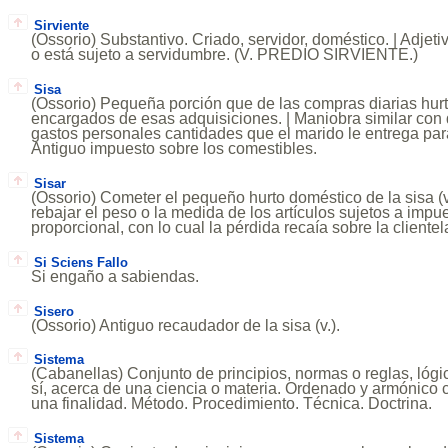
Sirviente
(Ossorio) Substantivo. Criado, servidor, doméstico. | Adjeti
o está sujeto a servidumbre. (V. PREDIO SIRVIENTE.)
Sisa
(Ossorio) Pequeña porción que de las compras diarias hurt
encargados de esas adquisiciones. | Maniobra similar con 
gastos personales cantidades que el marido le entrega par
Antiguo impuesto sobre los comestibles.
Sisar
(Ossorio) Cometer el pequeño hurto doméstico de la sisa (v
rebajar el peso o la medida de los artículos sujetos a impu
proporcional, con lo cual la pérdida recaía sobre la clientel
Si Sciens Fallo
Si engaño a sabiendas.
Sisero
(Ossorio) Antiguo recaudador de la sisa (v.).
Sistema
(Cabanellas) Conjunto de principios, normas o reglas, lóg
sí, acerca de una ciencia o materia. Ordenado y armónico 
una finalidad. Método. Procedimiento. Técnica. Doctrina.
Sistema