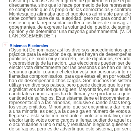
(Ossorio) Llámase así el régimen de gobierno en que el p
directamente, sino que lo hace por medio de los representa
se comprende que es propio de las democracias y contrario
Montesquieu afirmaba que el pueblo es admirable para ele
debe conferir parte de su autoridad, pero no para conducir
sostiene que la representación llena los fines de consagrar
gobernantes, de expresar la voluntad del pueblo, de sumin
opinión y de determinar una mayoría gubernamental. (V
LANDSGEMEINDE ".)
Sistemas Electorales
(Ossorio) Denomínase así los diversos procedimientos qu
práctica para la elección de quienes hayan de desempeña
públicos; de modo muy concreto, los de diputados, senador
vicepresidente de la nación. Las elecciones pueden ser de
elector vota directamente por las personas que han de llena
segundo grado, cuando el elector vota por personas inter
llamadas compromisarios, para que éstas elijan por votaci
han de desempeñar dichos cargos. Son muchos los sistema
utilizan en diversos países, pero puede decirse que los má
significativos son los que siguen: Mayoritario, en que el el
candidatos como cargos ha de llenar, y se proclama a qui
cantidad de sufragios. Este sistema tiene el inconveniente 
representación a las minorías, inclusive cuando éstas ten
los votos emitidos. Minoritario, que se encamina a dar rep
a una minoría; es decir, a la que siga en número de votos 
llegarse a esta solución mediante el voto acumulativo, con
elector tanto votos como cargos a llenar, pudiendo aquel d
o acumularlos a uno o más, y resultarán elegidos quienes
de sufragios, pero es de advertir que este sistema, por ser d