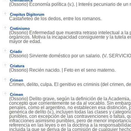
Crematística
(Ossorio) Economía política (v.). | Interés pecuniario de un 
Crepitus Digitorum
Castañeteo de los dedos, entre los romanos.
Cretinismo
(Ossorio) Enfermedad que muestra retraso intelectual a la 
orgánicos. Motiva la incapacidad consiguiente y la tutela e
mayor de edad.
Criado
(Ossorio) Sirviente doméstico por un salario. (V. SERVI
Criatura
(Ossorio) Recién nacido. | Feto en el seno materno.
Crimen
Crimen, delito, culpa. El genitivo es criminis (del crimen, del
Crimen
(Ossorio) Delito grave, según la definición de la Academia,
concepto que corrientemente se da al vocablo. Sin embarg
penales, como el argentino, no establecen esa distinción,
genérica de delito (v.), incluyen todas las clases y categor
punibles, con excepción de las contravenciones o faltas, q
infracciones asimismo punibles, pero de menor importanci
referencia en las leyes o en la doctrina a la responsabilida
incluida la que se deriva de la comisión de cualquier hecho 