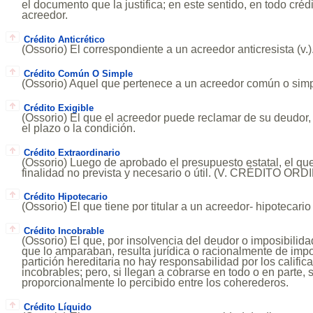
el documento que la justifica; en este sentido, en todo créd
acreedor.
Crédito Anticrético
(Ossorio) El correspondiente a un acreedor anticresista (v.)
Crédito Común O Simple
(Ossorio) Aquel que pertenece a un acreedor común o simpl
Crédito Exigible
(Ossorio) El que el acreedor puede reclamar de su deudor,
el plazo o la condición.
Crédito Extraordinario
(Ossorio) Luego de aprobado el presupuesto estatal, el qu
finalidad no prevista y necesario o útil. (V. CRÉDITO ORD
Crédito Hipotecario
(Ossorio) El que tiene por titular a un acreedor- hipotecario (
Crédito Incobrable
(Ossorio) El que, por insolvencia del deudor o imposibilida
que lo amparaban, resulta jurídica o racionalmente de impo
partición hereditaria no hay responsabilidad por los calific
incobrables; pero, si llegan a cobrarse en todo o en parte, s
proporcionalmente lo percibido entre los coherederos.
Crédito Líquido