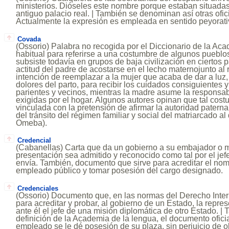
ministerios. Dióseles este nombre porque estaban situadas
antiguo palacio real. | También se denominan así otras ofic
Actualmente la expresión es empleada en sentido peyorati
Covada
(Ossorio) Palabra no recogida por el Diccionario de la Ac
habitual para referirse a una costumbre de algunos pueblos
subsiste todavía en grupos de baja civilización en ciertos p
actitud del padre de acostarse en el lecho maternojunto al 
intención de reemplazar a la mujer que acaba de dar a luz, 
dolores del parto, para recibir los cuidados consiguientes 
parientes y vecinos, mientras la madre asume la responsab
exigidas por el hogar. Algunos autores opinan que tal cos
vinculada con la pretensión de afirmar la autoridad paterna
del tránsito del régimen familiar y social del matriarcado al 
Omeba).
Credencial
(Cabanellas) Carta que da un gobierno a su embajador o m
presentación sea admitido y reconocido como tal por el jef
envía. También, documento que sirve para acreditar el no
empleado público y tomar posesión del cargo designado.
Credenciales
(Ossorio) Documento que, en las normas del Derecho Intern
para acreditar y probar, al gobierno de un Estado, la repre
ante él el jefe de una misión diplomática de otro Estado. |
definición de la Academia de la lengua, el documento ofici
empleado se le dé posesión de su plaza, sin perjuicio de ob