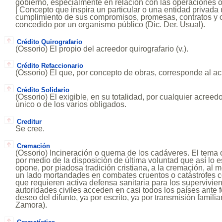
gobierno, especialmente en relación con las operaciones o
| Concepto que inspira un particular o una entidad privada u
cumplimiento de sus compromisos, promesas, contratos y o
concedido por un organismo público (Dic. Der. Usual).
Crédito Quirografario
(Ossorio) El propio del acreedor quirografario (v.).
Crédito Refaccionario
(Ossorio) El que, por concepto de obras, corresponde al acr
Crédito Solidario
(Ossorio) El exigible, en su totalidad, por cualquier acreedor
único o de los varios obligados.
Creditur
Se cree.
Cremación
(Ossorio) Incineración o quema de los cadáveres. El tema o
por medio de la disposición de última voluntad que así lo e
opone, por piadosa tradición cristiana, a la cremación, al 
un lado mortandades en combates cruentos o catástrofes c
que requieren activa defensa sanitaria para los supervivien
autoridades civiles acceden en casi todos los países ante 
deseo del difunto, ya por escrito, ya por transmisión familiar
Zamora).