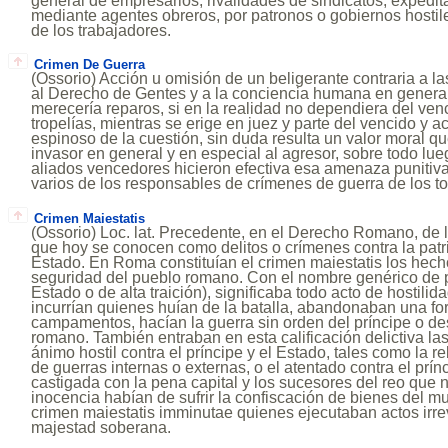
general de empresarios, rivalidades de sindicatos, expedit
mediante agentes obreros, por patronos o gobiernos hostile
de los trabajadores.
Crimen De Guerra
(Ossorio) Acción u omisión de un beligerante contraria a las
al Derecho de Gentes y a la conciencia humana en general
merecería reparos, si en la realidad no dependiera del ve
tropelías, mientras se erige en juez y parte del vencido y 
espinoso de la cuestión, sin duda resulta un valor moral q
invasor en general y en especial al agresor, sobre todo lu
aliados vencedores hicieron efectiva esa amenaza punitiva
varios de los responsables de crímenes de guerra de los tot
Crimen Maiestatis
(Ossorio) Loc. lat. Precedente, en el Derecho Romano, de 
que hoy se conocen como delitos o crímenes contra la patri
Estado. En Roma constituían el crimen maiestatis los hech
seguridad del pueblo romano. Con el nombre genérico de p
Estado o de alta traición), significaba todo acto de hostilida
incurrían quienes huían de la batalla, abandonaban una fo
campamentos, hacían la guerra sin orden del príncipe o des
romano. También entraban en esta calificación delictiva l
ánimo hostil contra el príncipe y el Estado, tales como la r
de guerras internas o externas, o el atentado contra el prín
castigada con la pena capital y los sucesores del reo que 
inocencia habían de sufrir la confiscación de bienes del mue
crimen maiestatis imminutae quienes ejecutaban actos irre
majestad soberana.