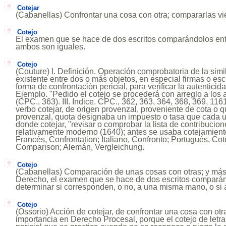
Cotejar
(Cabanellas) Confrontar una cosa con otra; compararlas vi
Cotejo
El examen que se hace de dos escritos comparándolos entre
ambos son iguales.
Cotejo
(Couture) I. Definición. Operación comprobatoria de la simil
existente entre dos o más objetos, en especial firmas o esc
forma de confrontación pericial, para verificar la autenticid
Ejemplo. "Pedido el cotejo se procederá con arreglo a los a
(CPC., 363). III. Indice. CPC., 362, 363, 364, 368, 369, 1161
verbo cotejar, de origen provenzal, proveniente de cota o 
provenzal, quota designaba un impuesto o tasa que cada u
donde cotejar, "revisar o comprobar la lista de contribucion
relativamente moderno (1640); antes se usaba cotejamiento
Francés, Confrontation; Italiano, Confronto; Portugués, Cotê
Comparison; Alemán, Vergleichung.
Cotejo
(Cabanellas) Comparación de unas cosas con otras; y más
Derecho, el examen que se hace de dos escritos comparánd
determinar si corresponden, o no, a una misma mano, o si
Cotejo
(Ossorio) Acción de cotejar, de confrontar una cosa con otr
importancia en Derecho Procesal, porque el cotejo de letr