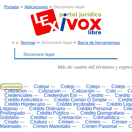
Portada
➠
Aplicaciones
➠ Diccionario legal
Ir a:
Normas
➠ Diccionario legal ➠
Barra de herramientas
Diccionario legal
Más de cuatro mil términos y expre
—
Cotejar
—
Cotejo
—
Cotejo
—
Cotejo
Costumbres
Cotizacion
—
Cotizacion
—
Cotización
—
Coto
—
C
Credenciales
—
Credendum Est
—
Credito
—
Credito
Crédito Anticrético
—
Crédito Común O Simple
—
Crédit
Crédito Hipotecario
—
Crédito Incobrable
—
Crédito Líq
Litigioso
—
Crédito Ordinario
—
Crédito Personal
—
Créd
Privilegiado
—
Crédito Público
—
Crédito Quirografario
—
Solidario
—
Creditur
—
Cremación
—
Crematística
—
Criado
—
Criatura
—
Crimen
—
Crimen
—
Crimen
Maiestatis
—
Crimen Maiestatis
—
Crimen Pasional
—
C