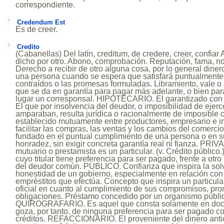
correspondiente.
Credendum Est
Es de creer.
Credito
(Cabanellas) Del latín, creditum, de credere, creer, confiar
dicho por otro. Abono, comprobación. Reputación, fama, n
Derecho a recibir de otro alguna cosa, por lo general dine
una persona cuando se espera que satisfará puntualment
contraídos o las promesas formuladas. Libramiento, vale o
que se da en garantía para pagar más adelante, o bien par
lugar un corresponsal. HIPOTECARIO. El garantizado co
El que por insolvencia del deudor, o imposibilidad de ejerc
amparaban, resulta jurídica o racionalmente de imposibl
establecido mutuamente entre productores, empresario e in
facilitar las compras, las ventas y los cambios del comer
fundado en el puntual cumplimiento de una persona o en 
honradez, sin exigir concreta garantía real ni fianza. PRIV
mutuario o prestamista es un particular. (v. Crédito públi
cuyo titular tiene preferencia para ser pagado, frente a otro
del deudor común. PUBLICO. Confianza que inspira la solv
honestidad de un gobierno, especialmente en relación con
empréstitos que efectúa. Concepto que inspira un particula
oficial en cuanto al cumplimiento de sus compromisos, pro
obligaciones. Préstamo concedido por un organismo público
QUIROGRAFARIO. Es aquel que consta solamente en doc
goza, por tanto, de ninguna preferencia para ser pagado co
créditos. REFACCIONARIO. El proveniente del dinero antic