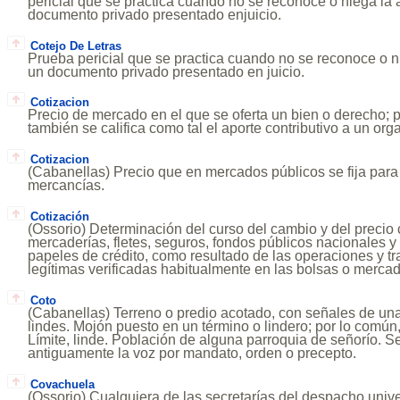
pericial que se practica cuando no se reconoce o niega la 
documento privado presentado enjuicio.
Cotejo De Letras
Prueba pericial que se practica cuando no se reconoce o n
un documento privado presentado en juicio.
Cotizacion
Precio de mercado en el que se oferta un bien o derecho; 
también se califica como tal el aporte contributivo a un or
Cotizacion
(Cabanellas) Precio que en mercados públicos se fija para
mercancías.
Cotización
(Ossorio) Determinación del curso del cambio y del precio 
mercaderías, fletes, seguros, fondos públicos nacionales y
papeles de crédito, como resultado de las operaciones y t
legítimas verificadas habitualmente en las bolsas o merca
Coto
(Cabanellas) Terreno o predio acotado, con señales de una
lindes. Mojón puesto en un término o lindero; por lo común, 
Límite, linde. Población de alguna parroquia de señorío. 
antiguamente la voz por mandato, orden o precepto.
Covachuela
(Ossorio) Cualquiera de las secretarías del despacho univ