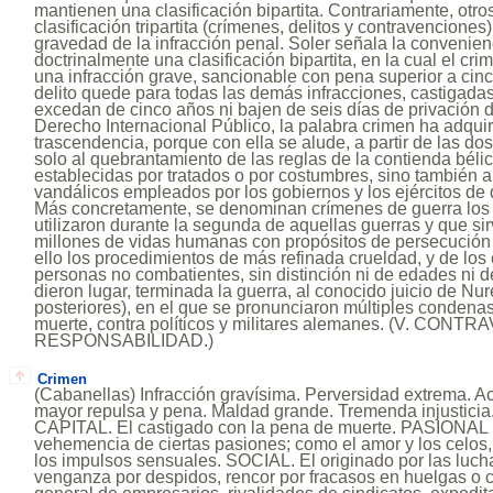
mantienen una clasificación bipartita. Contrariamente, otr
clasificación tripartita (crímenes, delitos y contravencione
gravedad de la infracción penal. Soler señala la convenie
doctrinalmente una clasificación bipartita, en la cual el cr
una infracción grave, sancionable con pena superior a cinco
delito quede para todas las demás infracciones, castigad
excedan de cinco años ni bajen de seis días de privación d
Derecho Internacional Público, la palabra crimen ha adqui
trascendencia, porque con ella se alude, a partir de las do
solo al quebrantamiento de las reglas de la contienda béli
establecidas por tratados o por costumbres, sino también a
vandálicos empleados por los gobiernos y los ejércitos de
Más concretamente, se denominan crímenes de guerra los d
utilizaron durante la segunda de aquellas guerras y que sir
millones de vidas humanas con propósitos de persecución
ello los procedimientos de más refinada crueldad, y de los
personas no combatientes, sin distinción ni de edades ni 
dieron lugar, terminada la guerra, al conocido juicio de Nu
posteriores), en el que se pronunciaron múltiples condena
muerte, contra políticos y militares alemanes. (V. CONT
RESPONSABILIDAD.)
Crimen
(Cabanellas) Infracción gravísima. Perversidad extrema. A
mayor repulsa y pena. Maldad grande. Tremenda injusticia
CAPITAL. El castigado con la pena de muerte. PASIONAL E
vehemencia de ciertas pasiones; como el amor y los celos
los impulsos sensuales. SOCIAL. El originado por las lucha
venganza por despidos, rencor por fracasos en huelgas o co