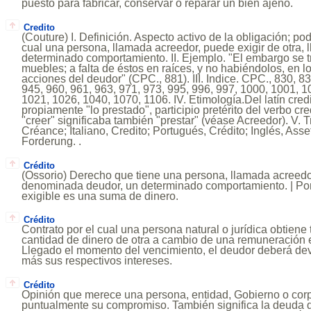
puesto para fabricar, conservar o reparar un bien ajeno.
Credito
(Couture) I. Definición. Aspecto activo de la obligación; pod
cual una persona, llamada acreedor, puede exigir de otra, 
determinado comportamiento. II. Ejemplo. "El embargo se 
muebles; a falta de éstos en raíces, y no habiéndolos, en l
acciones del deudor" (CPC., 881). III. Indice. CPC., 830, 8
945, 960, 961, 963, 971, 973, 995, 996, 997, 1000, 1001, 
1021, 1026, 1040, 1070, 1106. IV. Etimología.Del latín credi
propiamente "lo prestado", participio pretérito del verbo c
"creer" significaba también "prestar" (véase Acreedor). V. 
Créance; Italiano, Credito; Portugués, Crédito; Inglés, Asse
Forderung. .
Crédito
(Ossorio) Derecho que tiene una persona, llamada acreedor,
denominada deudor, un determinado comportamiento. | Po
exigible es una suma de dinero.
Crédito
Contrato por el cual una persona natural o jurídica obtien
cantidad de dinero de otra a cambio de una remuneración e
Llegado el momento del vencimiento, el deudor deberá dev
más sus respectivos intereses.
Crédito
Opinión que merece una persona, entidad, Gobierno o cor
puntualmente su compromiso. También significa la deuda q