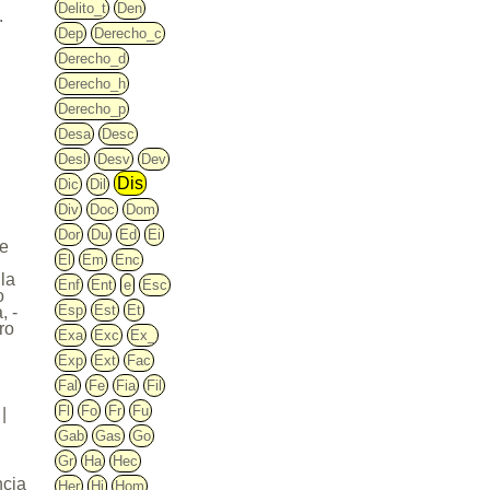
Delito_t
Den
.
Dep
Derecho_c
Derecho_d
Derecho_h
Derecho_p
Desa
Desc
Desl
Desv
Dev
Dis
Dic
Dil
Div
Doc
Dom
Dor
Du
Ed
Ei
de
El
Em
Enc
l
 la
Enf
Ent
e
Esc
o
Esp
Est
Et
, -
ro
Exa
Exc
Ex_
Exp
Ext
Fac
Fal
Fe
Fia
Fil
Fl
Fo
Fr
Fu
|
Gab
Gas
Go
Gr
Ha
Hec
ncia
Her
Hi
Hom