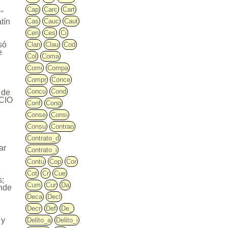
Cap
Carc
Cart
n"
Cas
Cauc
Caut
tín
Cen
Ces
Ci
só
Clan
Clau
Cod
e
Col
Coma
Comi
Compa
Compr
Conce
Concu
Cond
 de
ICIO
Conf
Cong
Conse
Consi
Consu
Contrao
Contrato_d
ar
Contrato_i
Contu
Cop
Cor
Cot
Cr
Cue
s;
Cum
Cur
Da
ende
Deca
Decl
Decr
Def
De_
 y
Delito_a
Delito_i