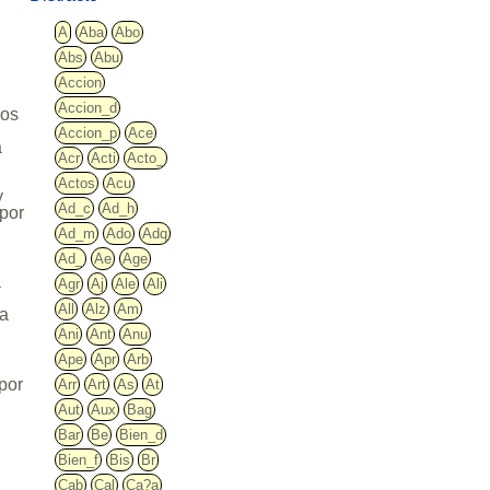
A
Aba
Abo
Abs
Abu
Accion
Accion_d
los
Accion_p
Ace
a
Acr
Acti
Acto_
Actos
Acu
y
Ad_c
Ad_h
 por
Ad_m
Ado
Adq
Ad_
Ae
Age
a
Agr
Aj
Ale
Ali
All
Alz
Am
ra
Ani
Ant
Anu
Ape
Apr
Arb
por
Arr
Art
As
At
Aut
Aux
Bag
Bar
Be
Bien_d
Bien_f
Bis
Br
Cab
Cal
Ca?a