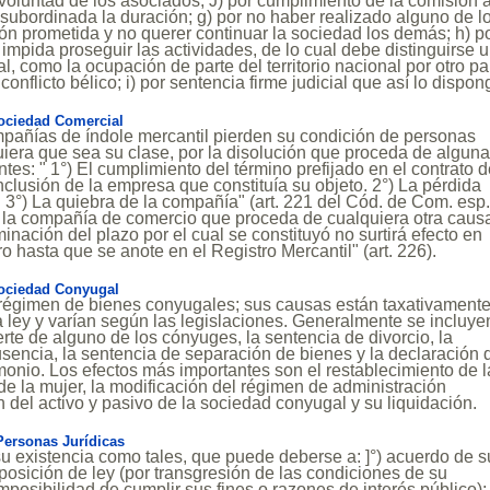
r voluntad de los asociados; J) por cumplimiento de la comisión a
subordinada la duración; g) por no haber realizado alguno de l
ión prometida y no querer continuar la sociedad los demás; h) p
impida proseguir las actividades, de lo cual debe distinguirse 
l, como la ocupación de parte del territorio nacional por otro pa
conflicto bélico; i) por sentencia firme judicial que así lo dispon
ociedad Comercial
mpañías de índole mercantil pierden su condición de personas
uiera que sea su clase, por la disolución que proceda de algun
tes: " 1°) El cumplimiento del término prefijado en el contrato 
nclusión de la empresa que constituía su objeto. 2°) La pérdida
l. 3°) La quiebra de la compañía" (art. 221 del Cód. de Com. esp.
e la compañía de comercio que proceda de cualquiera otra caus
inación del plazo por el cual se constituyó no surtirá efecto en
ro hasta que se anote en el Registro Mercantil" (art. 226).
ociedad Conyugal
l régimen de bienes conyugales; sus causas están taxativament
ley y varían según las legislaciones. Generalmente se incluye
rte de alguno de los cónyuges, la sentencia de divorcio, la
sencia, la sentencia de separación de bienes y la declaración 
monio. Los efectos más importantes son el restablecimiento de l
e la mujer, la modificación del régimen de administración
ón del activo y pasivo de la sociedad conyugal y su liquidación.
Personas Jurídicas
su existencia como tales, que puede deberse a: ]°) acuerdo de 
posición de ley (por transgresión de las condiciones de su
mposibilidad de cumplir sus fines o razones de interés público);