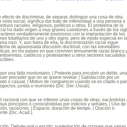
 efecto de discriminar, de separar, distinguir una cosa de otra.
vista social, significa dar trato de inferioridad a una persona o
otivos raciales, religiosos, políticos u otros. El problema de la
cial ha dado origen a muy graves cuestiones a través de los sig
aracteres verdaderamente pavorosos con la implantación de los
s totalitarios de uno y otro signo, pero de modo especial en l
ia nazi. Y, aun fuera de ella, la discriminazión racial sigue
tema de apasionada discusión doctrinal, con las inevitables
ticas, en los países en que conviven tensamente razas blanca 
antisemitas, católicos y protestantes u otros sectores sacudidos
scibles.
or una falta involuntario. | Pretexto para encubrir un delito, un
uier proceder que no se quiere revelar. | Satisfacción por un
ado o casual. | Motivo de comparecer cuando se es citado o pa
egocios, juntas o reuniones (Dic. Der. Usual).
d racional con que se infieren unas cosas de otras, sacándolas 
us principios o conociéndolas por indicios y señales. | Uso de
exión, raciocinio. | Espacio, duración de tiempo. | Oración o
nte (Dic. Acad.).
nición. Debate oral o escrito; sustentación de razones que varias