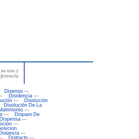
 su uso y
eferencia
Disenso
—
—
Disidencia
—
lución
—
Disolución
Disolución De La
Matrimonio
—
os
—
Disparo De
Dispensa
—
icion
—
posicion
Distancia
—
—
Distracto
—