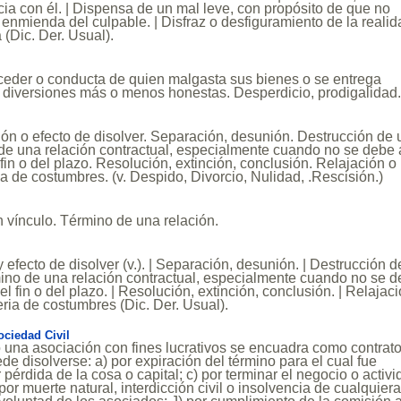
cia con él. | Dispensa de un mal leve, con propósito de que no
 enmienda del culpable. | Disfraz o desfiguramiento de la realid
 (Dic. Der. Usual).
ceder o conducta de quien malgasta sus bienes o se entrega
 diversiones más o menos honestas. Desperdicio, prodigalidad
ón o efecto de disolver. Separación, desunión. Destrucción de 
de una relación contractual, especialmente cuando no se debe 
fin o del plazo. Resolución, extinción, conclusión. Relajación o
ia de costumbres. (v. Despido, Divorcio, Nulidad, .Rescisión.)
 vínculo. Término de una relación.
 efecto de disolver (v.). | Separación, desunión. | Destrucción d
mino de una relación contractual, especialmente cuando no se 
l fin o del plazo. | Resolución, extinción, conclusión. | Relajac
eria de costumbres (Dic. Der. Usual).
ociedad Civil
 una asociación con fines lucrativos se encuadra como contrat
de disolverse: a) por expiración del término para el cual fue
r pérdida de la cosa o capital; c) por terminar el negocio o activ
 por muerte natural, interdicción civil o insolvencia de cualquier