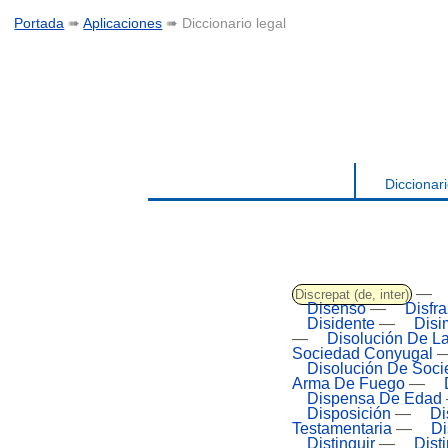
Portada
➠
Aplicaciones
➠ Diccionario legal
Diccionari
—
Discrepat (de, inter)
Disenso
—
Disfra
Disidente
—
Disi
—
Disolución De La
Sociedad Conyugal
Disolución De Soc
Arma De Fuego
—
Dispensa De Edad
Disposición
—
Di
Testamentaria
—
Di
Distinguir
—
Disti