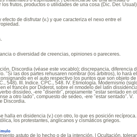
ir los frutos, productos o utilidades de una cosa (Dic. Der. Usual)
 efecto de disfrutar (v.) y que caracteriza el nexo entre el
propiedad.
.
ancia o diversidad de creencias, opiniones o pareceres.
ición. Discordia (véase este vocablo); discrepancia, diferencia 
lo. "Si las dos partes rehusaren nombrar (los árbitros), lo hará e
 consignando en el auto respectivo los puntos que son objeto de
C., 548). III. Indice. CPC., 548. IV. Etimología. Modernismo (sigl
 en el francés por Diderot, sobre el nmodelo del latín dissidencia
verbo dissideo, -ere "disentir", propiamente "estar sentado en ot
tanse a otro lado", compuesto de sedeo, -ere "estar sentado". V.
e Discordia.
e halla en disidencia (v.) con otro, lo que es posición recíproca. 
tólica, los protestantes, anglicanos y cismáticos griegos.
imulo
miento astuto de lo hecho o de la intención. | Ocultación, tolera