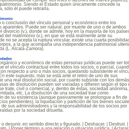
 patrimonio. Siendo el Estado quien únicamente concede la
a, sólo él puede retirarla.
rimonio
 o conclusión del vínculo personal y económico entre los
o aparentes. Puede ser natural, por muerte de uno o de ambos
el divorcio (v.), donde se admite, hoy en la mayoría de los países
dad del matrimonio (v.), en que se está realmente ante su
e no se acepta la ruptura vincular, existe una cuarta posibilidad
erpos, a la que acompaña una independencia patrimonial ulteri
da (L. Alcalá-Zamora).
edades
l orgánico y económico de estas personas jurídicas puede ser tot
e el vínculo contractual entre todos los socios, o parcial, cuan
con respecto a uno o más socios, quedando subsistente el vínc
En este supuesto, más se está ante el retiro de uno de sus
 una real disolución social, por cuanto subsiste con los demás
sas de disolución pueden ser variadas y difieren según el tipo
e trate, civil o comercial, y, dentro de éstas, sociedad anónima,
imitada, etc. La disolución de una sociedad trae como
in de su existencia (aunque pasivamente se prolongue a fin de
ios pendientes), la liquidación y partición de los bienes sociale
o de sus administradores y la responsabilidad de los socios por
raídas por la sociedad disuelta.
o desunir, en sentido directo y figurado. | Deshacer. | Destruir. |
to. | Poner término a una relación o situación jurídica. | Aclarar