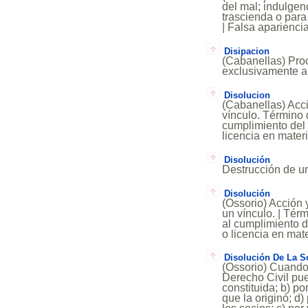
del mal; indulgen
trascienda o para
| Falsa apariencia
Disipacion
(Cabanellas) Pro
exclusivamente a
Disolucion
(Cabanellas) Acci
vínculo. Término 
cumplimiento del 
licencia en mater
Disolución
Destrucción de un
Disolución
(Ossorio) Acción y
un vínculo. | Tér
al cumplimiento de
o licencia en mat
Disolución De La S
(Ossorio) Cuando
Derecho Civil pue
constituida; b) po
que la originó; d)