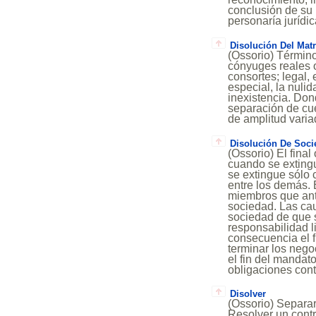
conclusión de su
personaría jurídic
Disolución Del Mat
(Ossorio) Término
cónyuges reales 
consortes; legal, 
especial, la nuli
inexistencia. Dond
separación de cu
de amplitud varia
Disolución De Soci
(Ossorio) El fina
cuando se extingu
se extingue sólo 
entre los demás. 
miembros que ante
sociedad. Las cau
sociedad de que s
responsabilidad l
consecuencia el f
terminar los negoc
el fin del mandat
obligaciones cont
Disolver
(Ossorio) Separar 
Resolver un contra