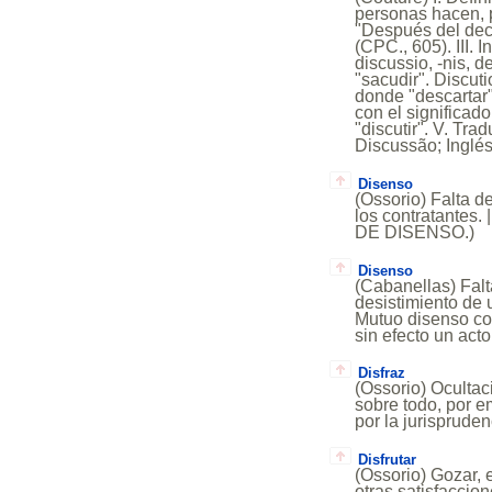
personas hacen, p
"Después del dec
(CPC., 605). III. 
discussio, -nis, d
"sacudir". Discut
donde "descartar"
con el significad
"discutir". V. Tr
Discussão; Inglés
Disenso
(Ossorio) Falta d
los contratantes. 
DE DISENSO.)
Disenso
(Cabanellas) Falt
desistimiento de 
Mutuo disenso con
sin efecto un acto
Disfraz
(Ossorio) Ocultac
sobre todo, por e
por la jurispruden
Disfrutar
(Ossorio) Gozar, 
otras satisfaccio