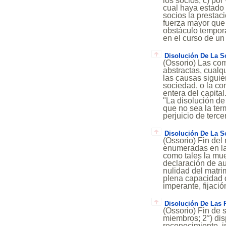
los socios; c) po
cual haya estado 
socios la prestac
fuerza mayor que 
obstáculo tempora
en el curso de un 
Disolución De La S
(Ossorio) Las co
abstractas, cualq
las causas siguien
sociedad, o la co
entera del capita
"La disolución d
que no sea la term
perjuicio de terce
Disolución De La S
(Ossorio) Fin de
enumeradas en la 
como tales la mue
declaración de au
nulidad del matri
plena capacidad d
imperante, fijaci
Disolución De Las 
(Ossorio) Fin de 
miembros; 2°) dis
reconocimiento, i