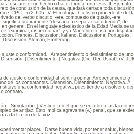
ara esclarecer un hecho o hacer triunfar una tesis. II. Ejemplo.
reto de conclusión de la causa, quedará cerrada toda discusió
Indice. CPC., 572, 605. IV. Etimología. Cultismo procedente del la
erivado del verbo discutio, -ere, compuesto de quatio, -ere
io significa propiamente "descartar o separar sacudiendo", de
 en general. En el lenguaje eclesiástico de la Edad Media se u
o de "examinar, inspeccionar", y ya Macrobio lo usa por disputar
aducción. Francés, Discussion, Italiano, Dsicussione; Portugués,
, Discussion; Alemán, Erörterung.
e ajuste o conformidad. | Arrepentimiento o desistimiento de uno
| Disensión. | Disentimiento. | Negativa (Dic. Der. Usual). (V. JU
a de ajuste o conformidad al sentir u opinar. Arrepentimiento o
uno de los contratantes. Disensión. Disentimiento. Negativa. //
stituye una conformidad negativa, pues tiende a disolver o dej
 o contrato.
ión. | Simulación. | Vestido con el que se encubren las faccione
mpleo de antifaz. Esto implica agravante (v.) penal, que se exti
cia a la ficción de la voz.
experimentar placer. | Darse buena vida, por tener salud, bienes
nes materiales o espirituales. | Beneficiarse de una amistad o