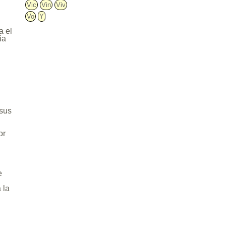
Vic
Vin
Viv
Vo
Y
a el
ia
 sus
or
e
 la