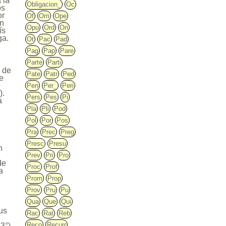
 la
Obligacion_
Oc
os
or
Of
Om
Ope
un
Opu
Ord
Ori
ís
ga.
Ot
Pac
Pad
Pag
Pap
Pare
Parte
Parti
a de
Pate
Patr
Ped
de
Pen
Per_
Peri
).
Pers
Pes
Pi
a
Pla
Pli
Pod
Pol
Por
Pos
Pra
Prec
Preg
e
Presc
Presu
n
Prev
Pri
Pro
de
Proc
Prof
a
Prom
Prop
Prov
Pru
Pu
Qua
Que
Qui
sus
Rac
Rat
Reb
Reco
Recurr
 3°)