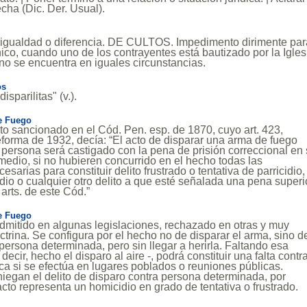
ha (Dic. Der. Usual).
igualdad o diferencia. DE CULTOS. Impedimento dirimente par
co, cuando uno de los contrayentes está bautizado por la Igles
o no se encuentra en iguales circunstancias.
os
isparilitas" (v.).
e Fuego
to sancionado en el Cód. Pen. esp. de 1870, cuyo art. 423,
eforma de 1932, decía: “El acto de disparar una arma de fuego
 persona será castigado con la pena de prisión correccional en
edio, si no hubieren concurrido en el hecho todas las
esarias para constituir delito frustrado o tentativa de parricidio,
dio o cualquier otro delito a que esté señalada una pena superi
arts. de este Cód.”
e Fuego
admitido en algunas legislaciones, rechazado en otras y muy
octrina. Se configura por el hecho no de disparar el arma, sino d
 persona determinada, pero sin llegar a herirla. Faltando esa
 decir, hecho el disparo al aire -, podrá constituir una falta contra
ica si se efectúa en lugares poblados o reuniones públicas.
iegan el delito de disparo contra persona determinada, por
acto representa un homicidio en grado de tentativa o frustrado.