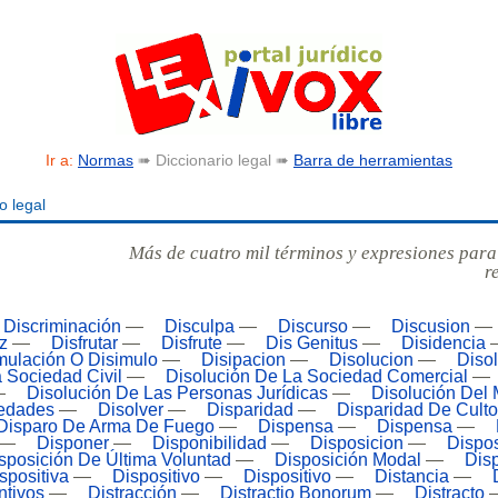
Ir a:
Normas
➠ Diccionario legal ➠
Barra de herramientas
o legal
Más de cuatro mil términos y expresiones para
r
Discriminación
—
Disculpa
—
Discurso
—
Discusion
—
z
—
Disfrutar
—
Disfrute
—
Dis Genitus
—
Disidencia
mulación O Disimulo
—
Disipacion
—
Disolucion
—
Diso
 Sociedad Civil
—
Disolución De La Sociedad Comercial
—
—
Disolución De Las Personas Jurídicas
—
Disolución Del 
iedades
—
Disolver
—
Disparidad
—
Disparidad De Cult
Disparo De Arma De Fuego
—
Dispensa
—
Dispensa
—
—
Disponer
—
Disponibilidad
—
Disposicion
—
Dispos
sposición De Última Voluntad
—
Disposición Modal
—
Dis
spositiva
—
Dispositivo
—
Dispositivo
—
Distancia
—
ntivos
—
Distracción
—
Distractio Bonorum
—
Distracto