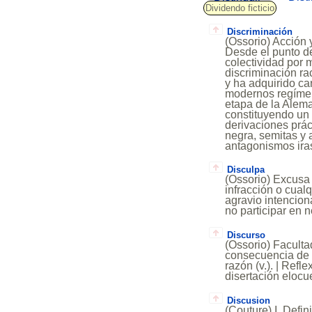
Dividendo ficticio
Discriminación
(Ossorio) Acción y
Desde el punto de 
colectividad por m
discriminación ra
y ha adquirido c
modernos regímene
etapa de la Aleman
constituyendo un 
derivaciones prác
negra, semitas y 
antagonismos ira
Disculpa
(Ossorio) Excusa p
infracción o cualq
agravio intencion
no participar en n
Discurso
(Ossorio) Faculta
consecuencia de s
razón (v.). | Refl
disertación elocue
Discusion
(Couture) I. Defi