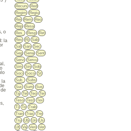
Recurs
Red
Regim
Regiu
Rei
Rem
Reo
Rep
Resa
, o
Res_
Resp
Ret
Rev
Ri
Sab
: la
or
Sal
San
Sec
Seg
Sena
Sent
Servi
Servu
al,
Sim
Sin
Sob
do
ulo
Soci
Soco
St
Sub_
Subs
 la
 de
Suc
Sum
Sus
 de
Ta
Tel
Teo
Ter
Teso
Test
Tex
s,
Ti
To
Trab
Tran
Tras
Tre
Tru
Ub
Un
Us
Ut
Va
Ven
Ver