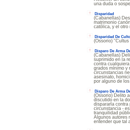
una duda o sospec
Disparidad
(Cabanellas) Des
matrimonio canóni
católica, y el otr
Disparidad De Cult
(Ossorio) "Cultus d
Disparo De Arma D
(Cabanellas) Deli
suprimido en la r
contra cualquiera
grados mínimo y m
circunstancias nec
asesinato, homici
por alguno de los 
Disparo De Arma D
(Ossorio) Delito 
discutido en la d
dispararla contra
circunstancia - es
tranquilidad públ
Algunos autores n
entender que tal 