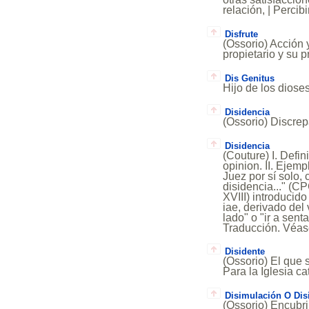
relación, | Percib
Disfrute
(Ossorio) Acción y
propietario y su 
Dis Genitus
Hijo de los dioses
Disidencia
(Ossorio) Discrep
Disidencia
(Couture) I. Defin
opinion. II. Ejemp
Juez por sí solo,
disidencia..." (CP
XVIII) introducido
iae, derivado del 
lado" o "ir a sen
Traducción. Véas
Disidente
(Ossorio) El que s
Para la Iglesia ca
Disimulación O Dis
(Ossorio) Encubri