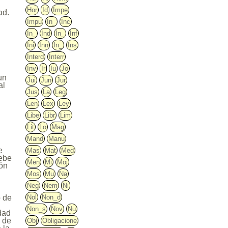
Hor
Id
Impe
ad.
Impu
In_
Inc
In_
Ind
In_
Inf
Ini
Inn
In_
Ins
.
Interd
Interr
Inv
Ir
Iu
Jo
un
Jui
Jun
Jur
al
Jus
La
Leg
Len
Lex
Ley
Libe
Libr
Lim
Lit
Lo
Mag
Mand
Manu
e
Mas
Mat
Med
debe
Men
Mi
Moj
ión
Mos
Mu
Na
Neg
Nem
Ni
Nol
Non_d
o de
Non_s
Nov
Nu
idad
a de
Obj
Obligacione