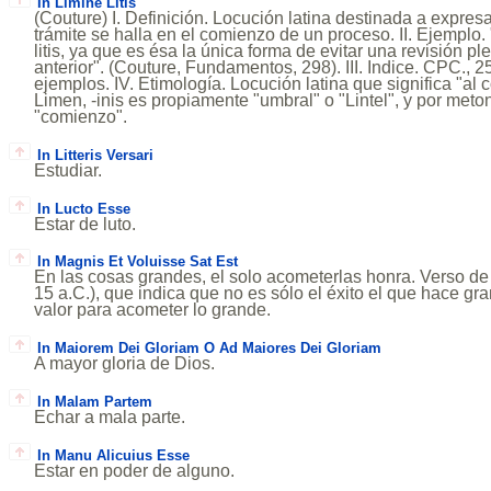
In Limine Litis
(Couture) I. Definición. Locución latina destinada a expres
trámite se halla en el comienzo de un proceso. II. Ejemplo.
litis, ya que es ésa la única forma de evitar una revisión p
anterior". (Couture, Fundamentos, 298). III. Indice. CPC., 2
ejemplos. IV. Etimología. Locución latina que significa "al
Limen, -inis es propiamente "umbral" o "Lintel", y por met
"comienzo".
In Litteris Versari
Estudiar.
In Lucto Esse
Estar de luto.
In Magnis Et Voluisse Sat Est
En las cosas grandes, el solo acometerlas honra. Verso de 
15 a.C.), que indica que no es sólo el éxito el que hace gr
valor para acometer lo grande.
In Maiorem Dei Gloriam O Ad Maiores Dei Gloriam
A mayor gloria de Dios.
In Malam Partem
Echar a mala parte.
In Manu Alicuius Esse
Estar en poder de alguno.