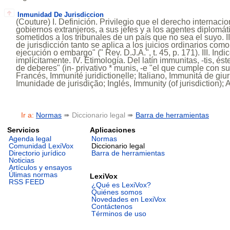
Inmunidad De Jurisdiccion
(Couture) I. Definición. Privilegio que el derecho internaci
gobiernos extranjeros, a sus jefes y a los agentes diplomá
sometidos a los tribunales de un país que no sea el suyo. 
de jurisdicción tanto se aplica a los juicios ordinarios com
ejecución o embargo" (" Rev. D.J.A.", t. 45, p. 171). III. Ind
implícitamente. IV. Etimología. Del latín immunitas, -tis, és
de deberes" (in- privativo * munis, -e "el que cumple con su
Francés, Immunité juridictionelle; Italiano, Immunitá de giu
Imunidade de jurisdição; Inglés, Immunity (of jurisdiction);
Ir a:
Normas
➠ Diccionario legal ➠
Barra de herramientas
Servicios
Aplicaciones
Agenda legal
Normas
Comunidad LexiVox
Diccionario legal
Directorio jurídico
Barra de herramientas
Noticias
Artículos y ensayos
Úlimas normas
LexiVox
RSS FEED
¿Qué es LexiVox?
Quiénes somos
Novedades en LexiVox
Contáctenos
Términos de uso