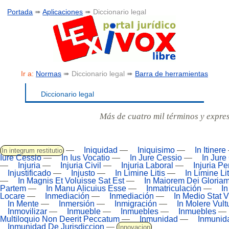
Portada
➠
Aplicaciones
➠ Diccionario legal
Ir a:
Normas
➠ Diccionario legal ➠
Barra de herramientas
Diccionario legal
Más de cuatro mil términos y expre
—
Iniquidad
—
Iniquisimo
—
In Itinere
In integrum restitutio
Iure Cessio
—
In Ius Vocatio
—
In Jure Cessio
—
In Jure
—
Injuria
—
Injuria Civil
—
Injuria Laboral
—
Injuria Pe
Injustificado
—
Injusto
—
In Limine Litis
—
In Limine Lit
—
In Magnis Et Voluisse Sat Est
—
In Maiorem Dei Gloria
Partem
—
In Manu Alicuius Esse
—
Inmatriculación
—
I
Locare
—
Inmediación
—
Inmediación
—
In Medio Stat V
In Mente
—
Inmersión
—
Inmigración
—
In Molere Vult
Inmovilizar
—
Inmueble
—
Inmuebles
—
Inmuebles
—
Multiloquio Non Deerit Peccatum
—
Inmunidad
—
Inmunid
Inmunidad De Jurisdiccion
—
Innovacion