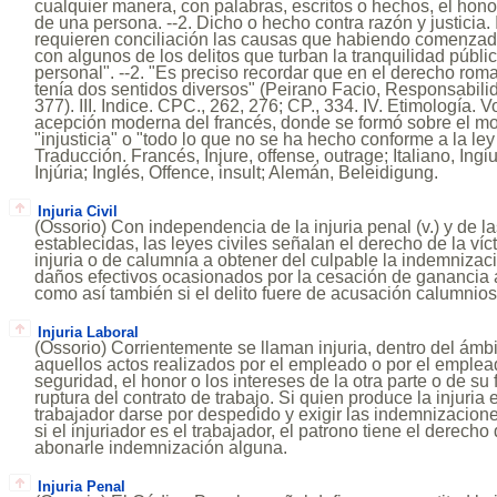
cualquier manera, con palabras, escritos o hechos, el honor,
de una persona. --2. Dicho o hecho contra razón y justicia. 
requieren conciliación las causas que habiendo comenzado
con algunos de los delitos que turban la tranquilidad públi
personal". --2. "Es preciso recordar que en el derecho roma
tenía dos sentidos diversos" (Peirano Facio, Responsabilid
377). III. Indice. CPC., 262, 276; CP., 334. IV. Etimología. 
acepción moderna del francés, donde se formó sobre el mode
"injusticia" o "todo lo que no se ha hecho conforme a la ley (
Traducción. Francés, Injure, offense, outrage; Italiano, Ingiu
Injúria; Inglés, Offence, insult; Alemán, Beleidigung.
Injuria Civil
(Ossorio) Con independencia de la injuria penal (v.) y de 
establecidas, las leyes civiles señalan el derecho de la víc
injuria o de calumnia a obtener del culpable la indemnizac
daños efectivos ocasionados por la cesación de ganancia 
como así también si el delito fuere de acusación calumnios
Injuria Laboral
(Ossorio) Corrientemente se llaman injuria, dentro del ámb
aquellos actos realizados por el empleado o por el emplead
seguridad, el honor o los intereses de la otra parte o de su 
ruptura del contrato de trabajo. Si quien produce la injuria 
trabajador darse por despedido y exigir las indemnizacione
si el injuriador es el trabajador, el patrono tiene el derecho
abonarle indemnización alguna.
Injuria Penal