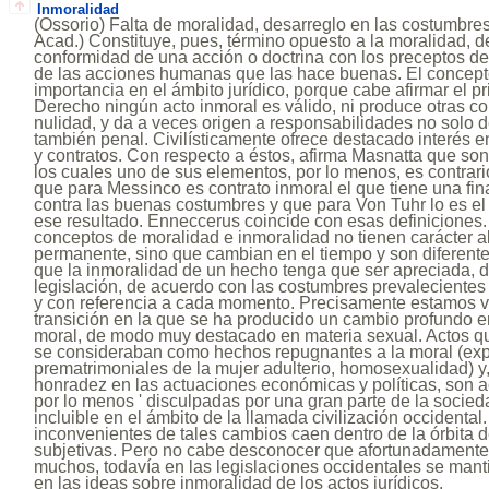
Inmoralidad
(Ossorio) Falta de moralidad, desarreglo en las costumbres.
Acad.) Constituye, pues, término opuesto a la moralidad, d
conformidad de una acción o doctrina con los preceptos de
de las acciones humanas que las hace buenas. El concepto
importancia en el ámbito jurídico, porque cabe afirmar el p
Derecho ningún acto inmoral es válido, ni produce otras 
nulidad, y da a veces origen a responsabilidades no solo de
también penal. Civilísticamente ofrece destacado interés e
y contratos. Con respecto a éstos, afirma Masnatta que so
los cuales uno de sus elementos, por lo menos, es contrar
que para Messinco es contrato inmoral el que tiene una fi
contra las buenas costumbres y que para Von Tuhr lo es el
ese resultado. Enneccerus coincide con esas definiciones.
conceptos de moralidad e inmoralidad no tienen carácter ab
permanente, sino que cambian en el tiempo y son diferente
que la inmoralidad de un hecho tenga que ser apreciada, 
legislación, de acuerdo con las costumbres prevalecientes
y con referencia a cada momento. Precisamente estamos 
transición en la que se ha producido un cambio profundo en 
moral, de modo muy destacado en materia sexual. Actos q
se consideraban como hechos repugnantes a la moral (exp
prematrimoniales de la mujer adulterio, homosexualidad) y,
honradez en las actuaciones económicas y políticas, son 
por lo menos ' disculpadas por una gran parte de la socied
incluible en el ámbito de la llamada civilización occidental
inconvenientes de tales cambios caen dentro de la órbita 
subjetivas. Pero no cabe desconocer que afortunadamente,
muchos, todavía en las legislaciones occidentales se mant
en las ideas sobre inmoralidad de los actos jurídicos.