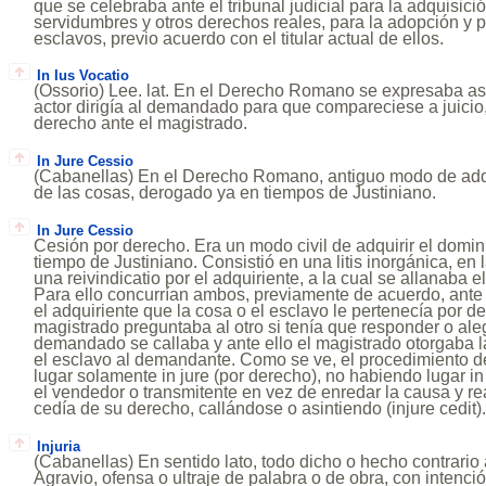
que se celebraba ante el tribunal judicial para la adquisici
servidumbres y otros derechos reales, para la adopción y 
esclavos, previo acuerdo con el titular actual de ellos.
In Ius Vocatio
(Ossorio) Lee. lat. En el Derecho Romano se expresaba así 
actor dirigía al demandado para que compareciese a juicio, 
derecho ante el magistrado.
In Jure Cessio
(Cabanellas) En el Derecho Romano, antiguo modo de adquir
de las cosas, derogado ya en tiempos de Justiniano.
In Jure Cessio
Cesión por derecho. Era un modo civil de adquirir el domi
tiempo de Justiniano. Consistió en una litis inorgánica, en l
una reivindicatio por el adquiriente, a la cual se allanaba 
Para ello concurrían ambos, previamente de acuerdo, ante
el adquiriente que la cosa o el esclavo le pertenecía por der
magistrado preguntaba al otro si tenía que responder o aleg
demandado se callaba y ante ello el magistrado otorgaba l
el esclavo al demandante. Como se ve, el procedimiento de 
lugar solamente in jure (por derecho), no habiendo lugar in 
el vendedor o transmitente en vez de enredar la causa y reali
cedía de su derecho, callándose o asintiendo (injure cedit)
Injuria
(Cabanellas) En sentido lato, todo dicho o hecho contrario a 
Agravio, ofensa o ultraje de palabra o de obra, con intenció