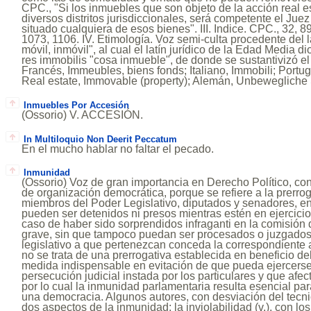
CPC., "Si los inmuebles que son objeto de la acción real 
diversos distritos jurisdiccionales, será competente el Juez
situado cualquiera de esos bienes". III. Indice. CPC., 32, 8
1073, 1106. IV. Etimología. Voz semi-culta procedente del l
móvil, inmóvil", al cual el latín jurídico de la Edad Media 
res immobilis "cosa inmueble", de donde se sustantivizó el 
Francés, Immeubles, biens fonds; Italiano, Immobili; Portug
Real estate, Immovable (property); Alemán, Unbewegliche
Inmuebles Por Accesión
(Ossorio) V. ACCESIÓN.
In Multiloquio Non Deerit Peccatum
En el mucho hablar no faltar el pecado.
Inmunidad
(Ossorio) Voz de gran importancia en Derecho Político, con
de organización democrática, porque se refiere a la prerro
miembros del Poder Legislativo, diputados y senadores, en 
pueden ser detenidos ni presos mientras estén en ejercicio
caso de haber sido sorprendidos infraganti en la comisión 
grave, sin que tampoco puedan ser procesados o juzgados
legislativo a que pertenezcan conceda la correspondiente a
no se trata de una prerrogativa establecida en beneficio del
medida indispensable en evitación de que pueda ejercerse
persecución judicial instada por los particulares y que afe
por lo cual la inmunidad parlamentaria resulta esencial pa
una democracia. Algunos autores, con desviación del tecni
dos aspectos de la inmunidad: la inviolabilidad (v.), con 