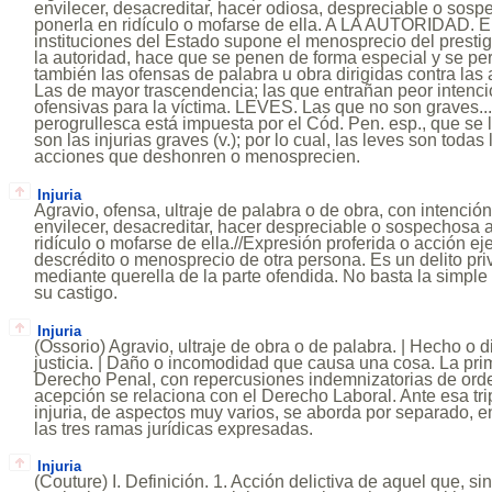
envilecer, desacreditar, hacer odiosa, despreciable o sosp
ponerla en ridículo o mofarse de ella. A LA AUTORIDAD. E
instituciones del Estado supone el menosprecio del presti
la autoridad, hace que se penen de forma especial y se pe
también las ofensas de palabra u obra dirigidas contra la
Las de mayor trascendencia; las que entrañan peor intenci
ofensivas para la víctima. LEVES. Las que no son graves...
perogrullesca está impuesta por el Cód. Pen. esp., que se l
son las injurias graves (v.); por lo cual, las leves son toda
acciones que deshonren o menosprecien.
Injuria
Agravio, ofensa, ultraje de palabra o de obra, con intención
envilecer, desacreditar, hacer despreciable o sospechosa a
ridículo o mofarse de ella.//Expresión proferida o acción e
descrédito o menosprecio de otra persona. Es un delito pri
mediante querella de la parte ofendida. No basta la simpl
su castigo.
Injuria
(Ossorio) Agravio, ultraje de obra o de palabra. | Hecho o 
justicia. | Daño o incomodidad que causa una cosa. La pri
Derecho Penal, con repercusiones indemnizatorias de orden
acepción se relaciona con el Derecho Laboral. Ante esa tri
injuria, de aspectos muy varios, se aborda por separado, e
las tres ramas jurídicas expresadas.
Injuria
(Couture) I. Definición. 1. Acción delictiva de aquel que, s