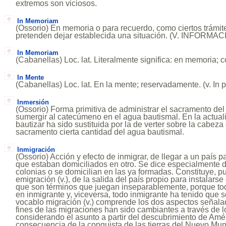
extremos son viciosos.
In Memoriam
(Ossorio) En memoria o para recuerdo, como ciertos trámit
pretenden dejar establecida una situación. (V. INFORMAC
In Memoriam
(Cabanellas) Loc. lat. Literalmente significa: en memoria;
In Mente
(Cabanellas) Loc. lat. En la mente; reservadamente. (v. In p
Inmersión
(Ossorio) Forma primitiva de administrar el sacramento del
sumergir al catecúmeno en el agua bautismal. En la actual
bautizar ha sido sustituida por la de verter sobre la cabeza
sacramento cierta cantidad del agua bautismal.
Inmigración
(Ossorio) Acción y efecto de inmigrar, de llegar a un país p
que estaban domiciliados en otro. Se dice especialmente 
colonias o se domicilian en las ya formadas. Constituye, pue
emigración (v.), de la salida del país propio para instalarse
que son términos que juegan inseparablemente, porque to
en inmigrante y, viceversa, todo inmigrante ha tenido que s
vocablo migración (v.) comprende los dos aspectos señalad
fines de las migraciones han sido cambiantes a través de l
considerando el asunto a partir del descubrimiento de Améri
consecuencia de la conquista de las tierras del Nuevo Mun