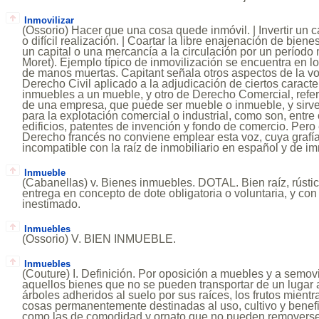
Inmovilizar
(Ossorio) Hacer que una cosa quede inmóvil. | Invertir un 
o difícil realización. | Coartar la libre enajenación de bienes
un capital o una mercancía a la circulación por un período
Moret). Ejemplo típico de inmovilización se encuentra en l
de manos muertas. Capitant señala otros aspectos de la 
Derecho Civil aplicado a la adjudicación de ciertos caracte
inmuebles a un mueble, y otro de Derecho Comercial, refer
de una empresa, que puede ser mueble o inmueble, y sir
para la explotación comercial o industrial, como son, entre o
edificios, patentes de invención y fondo de comercio. Pero
Derecho francés no conviene emplear esta voz, cuya grafía p
incompatible con la raíz de inmobiliario en español y de im
Inmueble
(Cabanellas) v. Bienes inmuebles. DOTAL. Bien raíz, rústi
entrega en concepto de dote obligatoria o voluntaria, y con
inestimado.
Inmuebles
(Ossorio) V. BIEN INMUEBLE.
Inmuebles
(Couture) I. Definición. Por oposición a muebles y a semov
aquellos bienes que no se pueden transportar de un lugar a
árboles adheridos al suelo por sus raíces, los frutos mientr
cosas permanentemente destinadas al uso, cultivo y benefi
como las de comodidad y ornato que no pueden removerse f