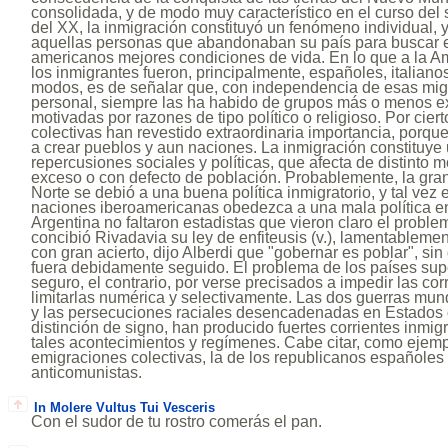
consolidada, y de modo muy característico en el curso del s
del XX, la inmigración constituyó un fenómeno individual,
aquellas personas que abandonaban su país para buscar 
americanos mejores condiciones de vida. En lo que a la Amé
los inmigrantes fueron, principalmente, españoles, italian
modos, es de señalar que, con independencia de esas mig
personal, siempre las ha habido de grupos más o menos e
motivadas por razones de tipo político o religioso. Por cier
colectivas han revestido extraordinaria importancia, porqu
a crear pueblos y aun naciones. La inmigración constituye
repercusiones sociales y políticas, que afecta de distinto 
exceso o con defecto de población. Probablemente, la gra
Norte se debió a una buena política inmigratorio, y tal vez 
naciones iberoamericanas obedezca a una mala política en
Argentina no faltaron estadistas que vieron claro el proble
concibió Rivadavia su ley de enfiteusis (v.), lamentableme
con gran acierto, dijo Alberdi que "gobernar es poblar", s
fuera debidamente seguido. El problema de los países su
seguro, el contrario, por verse precisados a impedir las cor
limitarlas numérica y selectivamente. Las dos guerras mun
y las persecuciones raciales desencadenadas en Estados de
distinción de signo, han producido fuertes corrientes inmigr
tales acontecimientos y regímenes. Cabe citar, como ejemp
emigraciones colectivas, la de los republicanos españoles
anticomunistas.
In Molere Vultus Tui Vesceris
Con el sudor de tu rostro comerás el pan.