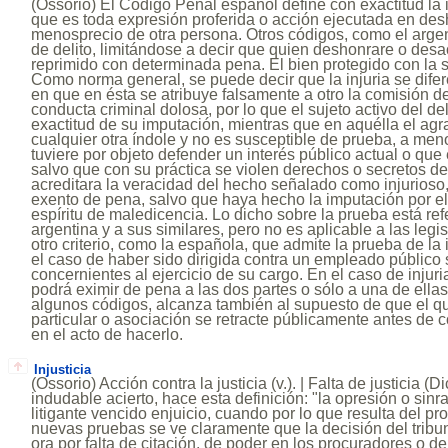
(Ossorio) El Código Penal español define con exactitud la i
que es toda expresión proferida o acción ejecutada en des
menosprecio de otra persona. Otros códigos, como el argen
de delito, limitándose a decir que quien deshonrare o desac
reprimido con determinada pena. El bien protegido con la s
Como norma general, se puede decir que la injuria se difer
en que en ésta se atribuye falsamente a otro la comisión d
conducta criminal dolosa, por lo que el sujeto activo del de
exactitud de su imputación, mientras que en aquélla el ag
cualquier otra índole y no es susceptible de prueba, a men
tuviere por objeto defender un interés público actual o que e
salvo que con su práctica se violen derechos o secretos de 
acreditara la veracidad del hecho señalado como injurios
exento de pena, salvo que haya hecho la imputación por e
espíritu de maledicencia. Lo dicho sobre la prueba está refe
argentina y a sus similares, pero no es aplicable a las le
otro criterio, como la española, que admite la prueba de la
el caso de haber sido dirigida contra un empleado público
concernientes al ejercicio de su cargo. En el caso de injuria
podrá eximir de pena a las dos partes o sólo a una de ella
algunos códigos, alcanza también al supuesto de que el qu
particular o asociación se retracte públicamente antes de c
en el acto de hacerlo.
Injusticia
(Ossorio) Acción contra la justicia (v.). | Falta de justicia (
indudable acierto, hace esta definición: "la opresión o sin
litigante vencido enjuicio, cuando por lo que resulta del p
nuevas pruebas se ve claramente que la decisión del tribu
ora por falta de citación, de poder en los procuradores o d