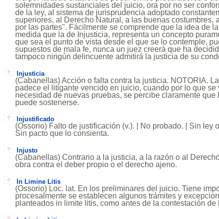
solemnidades sustanciales del juicio, ora por no ser confor
de la ley, al sistema de jurisprudencia adoptado constante
superiores, al Derecho Natural, a las buenas costumbres, 
por las partes". Fácilmente se comprende que la idea de la 
medida que la de Injusticia, representa un concepto purame
que sea el punto de vista desde el que se lo contemple, pu
supuestos de mala fe, nunca un juez creerá que ha decidi
tampoco ningún delincuente admitirá la justicia de su con
Injusticia
(Cabanellas) Acción o falta contra la justicia. NOTORIA. L
padece el litigante vencido en juicio, cuando por lo que se 
necesidad de nuevas pruebas, se percibe claramente que la
puede sostenerse.
Injustificado
(Ossorio) Falto de justificación (v.). | No probado. | Sin le
Sin pacto que lo consienta.
Injusto
(Cabanellas) Contrario a la justicia, a la razón o al Derech
obra contra el deber propio o el derecho ajeno.
In Limine Litis
(Ossorio) Loc. lat. En los preliminares del juicio. Tiene imp
procesalmente se establecen algunos trámites y excepcio
planteados in limite litis, como antes de la contestación d