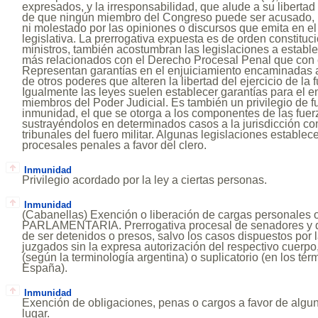
expresados, y la irresponsabilidad, que alude a su libertad
de que ningún miembro del Congreso puede ser acusado, i
ni molestado por las opiniones o discursos que emita en el 
legislativa. La prerrogativa expuesta es de orden constituci
ministros, también acostumbran las legislaciones a establec
más relacionados con el Derecho Procesal Penal que con 
Representan garantías en el enjuiciamiento encaminadas a 
de otros poderes que alteren la libertad del ejercicio de la f
Igualmente las leyes suelen establecer garantías para el e
miembros del Poder Judicial. Es también un privilegio de f
inmunidad, el que se otorga a los componentes de las fue
sustrayéndolos en determinados casos a la jurisdicción c
tribunales del fuero militar. Algunas legislaciones establec
procesales penales a favor del clero.
Inmunidad
Privilegio acordado por la ley a ciertas personas.
Inmunidad
(Cabanellas) Exención o liberación de cargas personales o
PARLAMENTARIA. Prerrogativa procesal de senadores y d
de ser detenidos o presos, salvo los casos dispuestos por 
juzgados sin la expresa autorización del respectivo cuerpo
(según la terminología argentina) o suplicatorio (en los té
España).
Inmunidad
Exención de obligaciones, penas o cargos a favor de algu
lugar.