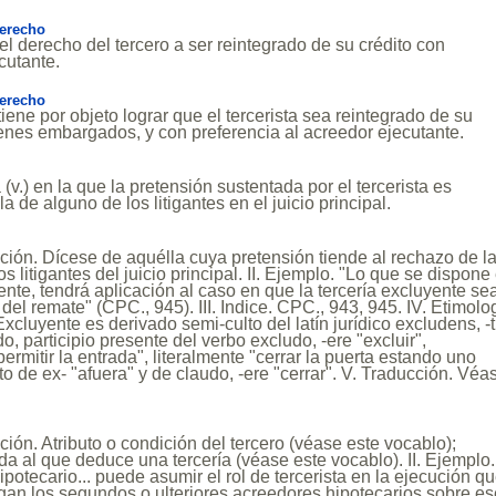
Derecho
el derecho del tercero a ser reintegrado de su crédito con
cutante.
Derecho
iene por objeto lograr que el tercerista sea reintegrado de su
ienes embargados, y con preferencia al acreedor ejecutante.
 (v.) en la que la pretensión sustentada por el tercerista es
a de alguno de los litigantes en el juicio principal.
nición. Dícese de aquélla cuya pretensión tiende al rechazo de l
s litigantes del juicio principal. II. Ejemplo. "Lo que se dispone
dente, tendrá aplicación al caso en que la tercería excluyente se
el remate" (CPC., 945). III. Indice. CPC., 943, 945. IV. Etimolo
xcluyente es derivado semi-culto del latín jurídico excludens, -t
do, participio presente del verbo excludo, -ere "excluir",
ermitir la entrada", literalmente "cerrar la puerta estando uno
o de ex- "afuera" y de claudo, -ere "cerrar". V. Traducción. Véa
ición. Atributo o condición del tercero (véase este vocablo);
 al que deduce una tercería (véase este vocablo). II. Ejemplo.
potecario... puede asumir el rol de tercerista en la ejecución q
gan los segundos o ulteriores acreedores hipotecarios sobre e