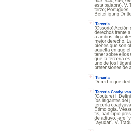
943, 944, 945, 94
esta palabra). V. 
terzo; Portugués, 
Beiteiligung Dritt
Tercería
(Ossorio) Acción 
derechos frente a
a ambos litigante
mejor derecho. La
bienes que son ob
aquella en que el 
tener sobre ellos
que la tercería e
uno de los litigan
pretensiones de 
Tercería
Derecho que deduc
Terceria Coadyuvan
(Couture) I. Defi
los litigantes del
tercería coadyuvan
Etimología. Véase
tis, participio pr
de adiuvo, -are "
"ayudar". V. Trad