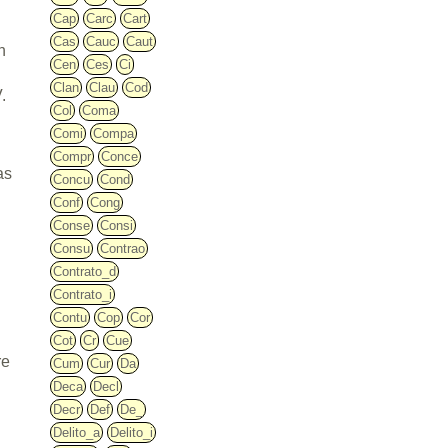
Cap
Carc
Cart
Cas
Cauc
Caut
n
Cen
Ces
Ci
Clan
Clau
Cod
.
Col
Coma
Comi
Compa
Compr
Conce
as
Concu
Cond
Conf
Cong
Conse
Consi
Consu
Contrao
Contrato_d
Contrato_i
.
Contu
Cop
Cor
Cot
Cr
Cue
re
Cum
Cur
Da
Deca
Decl
Decr
Def
De_
Delito_a
Delito_i