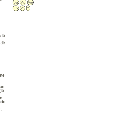
Ver
Vic
Vin
Viv
Vo
Y
 la
dir
,
ste,
con
(la
an
tado
",