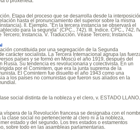
ta o proxeneta.
nición. Etapa del proceso que se desarrolla desde la interposició
elación hasta el pronunciamiento del superior sobre la misma
stancia). II. Ejemplo. "En la tercera instancia se observará el
ablecido para la segunda" (CPC., 742). III. Indice. CPC., 742. IV
 Tercero; Instancia. V. Traducción. Véase Tercero; Instancia.
al
zación constituida por una segregación de la Segunda
 de carácter socialista. La Tercera Internacional agrupa las fuerz
versos países y se formó en Moscú el año 1919, después del
en Rusia. Su tendencia es revolucionaria y colectivista. En un
dirigida por el Comintern, que era la junta suprema de la
munista. El Comintern fue disuelto el año 1943 como una
a a los países no comunistas que fueron sus aliados en la
undial.
ase social distinta de la nobleza y el clero, v. ESTADO LLANO
la víspera de la Revolución francesa se designaba con el nomb
 la clase social no perteneciente al clero ni a la nobleza,
rimer estado y del segundo. Los tres estados o estamentos
no, sobre todo en las asambleas parlamentarias.