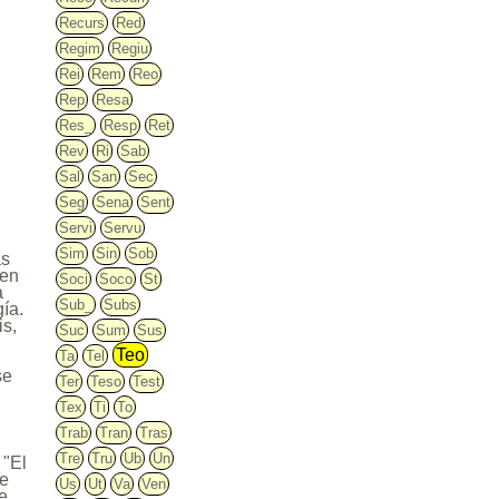
Recurs
Red
Regim
Regiu
Rei
Rem
Reo
Rep
Resa
Res_
Resp
Ret
Rev
Ri
Sab
Sal
San
Sec
Seg
Sena
Sent
Servi
Servu
Sim
Sin
Sob
as
 en
Soci
Soco
St
a
Sub_
Subs
gía.
is,
Suc
Sum
Sus
Teo
Ta
Tel
se
Ter
Teso
Test
Tex
Ti
To
Trab
Tran
Tras
Tre
Tru
Ub
Un
 "El
ue
Us
Ut
Va
Ven
se