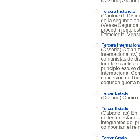
(Ossorio) Alcahue
Tercera Instancia
(Couture) I. Defi
de la segunda ap
(Véase Segunda in
procedimiento est
Etimología. Véase
Tercera Internacion
(Ossorio) Organi
Internacional (v.)
comunistas de di
triunfo soviético 
principio estuvo 
Internacional Co
concesión de Rusi
segunda guerra m
Tercer Estado
(Ossorio) Como cl
Tercer Estado
(Cabanellas) En 
de tercer estado a
integrantes del p
componían el rei
Tercer Grado