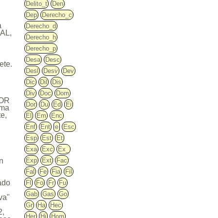
Delito_t
Den
Dep
Derecho_c
a
Derecho_d
GAL,
Derecho_h
Derecho_p
Desa
Desc
ete.
Desl
Desv
Dev
Dic
Dil
Dis
Div
Doc
Dom
JOR
Dor
Du
Ed
Ei
ima
te,
El
Em
Enc
Enf
Ent
e
Esc
Esp
Est
Et
Exa
Exc
Ex_
ón
Exp
Ext
Fac
Fal
Fe
Fia
Fil
ado
Fl
Fo
Fr
Fu
Gab
Gas
Go
va"
Gr
Ha
Hec
2,
Her
Hi
Hom