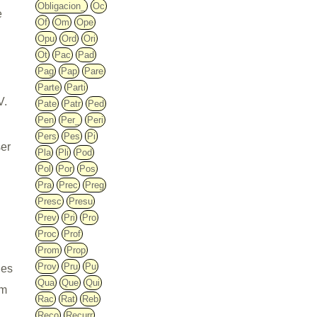
Obligacion_
Oc
e
Of
Om
Ope
Opu
Ord
Ori
Ot
Pac
Pad
Pag
Pap
Pare
Parte
Parti
V.
Pate
Patr
Ped
Pen
Per_
Peri
Pers
Pes
Pi
ser
Pla
Pli
Pod
Pol
Por
Pos
Pra
Prec
Preg
Presc
Presu
Prev
Pri
Pro
Proc
Prof
Prom
Prop
Prov
Pru
Pu
nes
Qua
Que
Qui
um
Rac
Rat
Reb
Reco
Recurr