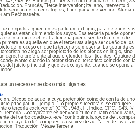
6, 947, 948. IV. Etimología. Derivado del castellano Tercero (V
Traducción. Francés, Tierce intervention; Italiano, Intervento di
Intervenção de terceiro; Inglés, Third party intervention; Alemán
er am Rechtsstreite.
que compete a quien no es parte en un litigio, para defender su
 quienes están dirimiendo los suyos. Esa tercería puede opone
s o sólo a uno de ellos. La tercería puede ser de dominio o de
 primera es aquella en que el tercerista alega ser dueño de los
jeto del proceso en que la tercería se presenta. La segunda es
tercerista no alega ser propietario de los bienes en litigio, sino
 un derecho preferente al que pretenden los litigantes. Couture 
s coadyuvante cuando la pretensión del tercerista coincide con l
tes del juicio principal, y que es excluyente, cuando se opone a 
ambos.
e un tercero entre dos o más litigantes.
te
nición. Dícese de aquella cuya pretensión coincide con la de un
 juicio principal. II. Ejemplo. "Lo propio sucederá si se dedujere
te o tercería excluyente" (CPC., 943). III. Indice. CPC., 943. IV.
: Tercería. Coadyuvante es derivado culto del latín coadiuvans,
esente del verbo coadiuvo, -are "contribuir a la ayuda de", compu
venir en ayuda de", compuesto a su vez de ad- "a", y de iuvo, -a
ucción. Traducción. Véase Tercería.