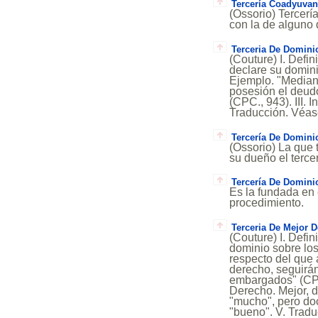
Tercería Coadyuvan
(Ossorio) Tercería
con la de alguno d
Terceria De Domini
(Couture) I. Defin
declare su domini
Ejemplo. "Median
posesión el deudo
(CPC., 943). III. 
Traducción. Véas
Tercería De Domini
(Ossorio) La que 
su dueño el tercer
Tercería De Domini
Es la fundada en
procedimiento.
Terceria De Mejor 
(Couture) I. Defin
dominio sobre los
respecto del que a
derecho, seguirán
embargados" (CPC.
Derecho. Mejor, de
"mucho", pero do
"bueno". V. Tradu