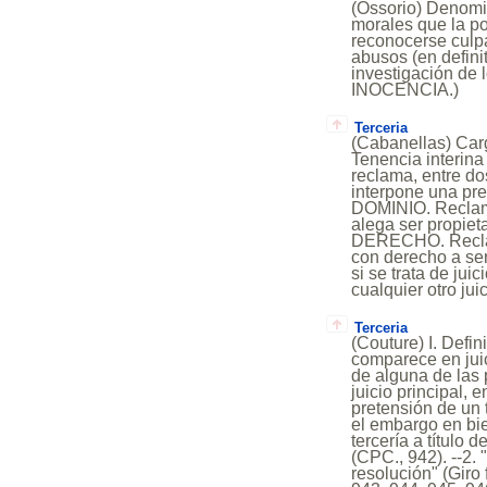
(Ossorio) Denomin
morales que la po
reconocerse culpa
abusos (en defini
investigación de 
INOCENCIA.)
Terceria
(Cabanellas) Car
Tenencia interina
reclama, entre do
interpone una pre
DOMINIO. Reclama
alega ser propiet
DERECHO. Reclama
con derecho a ser
si se trata de jui
cualquier otro juic
Terceria
(Couture) I. Defi
comparece en juic
de alguna de las
juicio principal, 
pretensión de un 
el embargo en bi
tercería a título
(CPC., 942). --2.
resolución" (Giro 