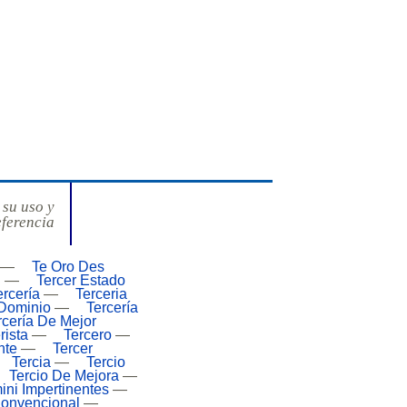
 su uso y
eferencia
—
Te Oro Des
l
—
Tercer Estado
ercería
—
Terceria
 Dominio
—
Tercería
rcería De Mejor
rista
—
Tercero
—
nte
—
Tercer
Tercia
—
Tercio
Tercio De Mejora
—
ini Impertinentes
—
onvencional
—