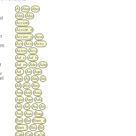
A
Aba
Abo
Abs
Abu
el
á
Accion
Accion_d
n
un
Accion_p
Ace
Acr
Acti
Acto_
es
Actos
Acu
Ad_c
Ad_h
r
Ad_m
Ado
Adq
Ad_
Ae
Age
r
el
Agr
Aj
Ale
Ali
All
Alz
Am
Ani
Ant
Anu
Ape
Apr
Arb
Arr
Art
As
At
Aut
Aux
Bag
Bar
Be
Bien_d
Bien_f
Bis
Br
Cab
Cal
Ca?a