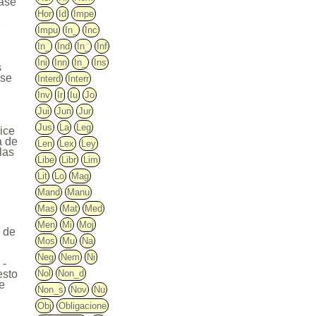
éase
Hor
Id
Impe
,
Impu
In_
Inc
In_
Ind
In_
Inf
Ini
Inn
In_
Ins
s
rse
Interd
Interr
Inv
Ir
Iu
Jo
Jui
Jun
Jur
Jus
La
Leg
dice
a de
Len
Lex
Ley
las
Libe
Libr
Lim
Lit
Lo
Mag
Mand
Manu
Mas
Mat
Med
Men
Mi
Moj
o de
Mos
Mu
Na
Neg
Nem
Ni
 -
Nol
Non_d
esto
re
Non_s
Nov
Nu
Obj
Obligacione