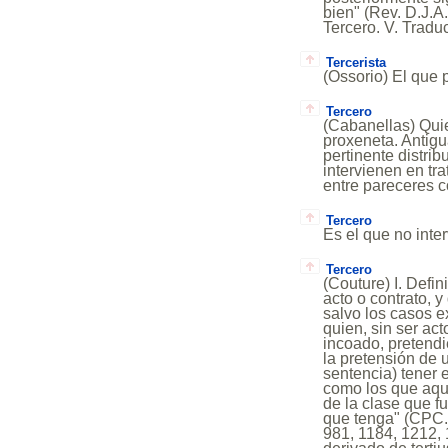
bien" (Rev. D.J.A.
Tercero. V. Tradu
Tercerista
(Ossorio) El que p
Tercero
(Cabanellas) Quie
proxeneta. Antigu
pertinente distri
intervienen en tr
entre pareceres c
Tercero
Es el que no inte
Tercero
(Couture) I. Defi
acto o contrato, 
salvo los casos e
quien, sin ser ac
incoado, pretendi
la pretensión de u
sentencia) tener e
como los que aquí
de la clase que f
que tenga" (CPC., 
981, 1184, 1212, 12