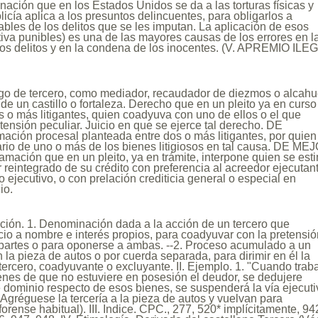
ación que en los Estados Unidos se da a las torturas físicas y
licía aplica a los presuntos delincuentes, para obligarlos a
bles de los delitos que se les imputan. La aplicación de esos
tiva punibles) es una de las mayores causas de los errores en l
los delitos y en la condena de los inocentes. (V. APREMIO ILE
go de tercero, como mediador, recaudador de diezmos o alcahu
 de un castillo o fortaleza. Derecho que en un pleito ya en curso
s o más litigantes, quien coadyuva con uno de ellos o el que
tensión peculiar. Juicio en que se ejerce tal derecho. DE
ción procesal planteada entre dos o más litigantes, por quien
ario de uno o más de los bienes litigiosos en tal causa. DE ME
ción que en un pleito, ya en trámite, interpone quien se est
 reintegrado de su crédito con preferencia al acreedor ejecutan
cio ejecutivo, o con prelación crediticia general o especial en
io.
nición. 1. Denominación dada a la acción de un tercero que
io a nombre e interés propios, para coadyuvar con la pretensi
 partes o para oponerse a ambas. --2. Proceso acumulado a un
en la pieza de autos o por cuerda separada, para dirimir en él la
tercero, coadyuvante o excluyante. II. Ejemplo. 1. "Cuando trab
enes de que no estuviere en posesión el deudor, se dedujere
 de dominio respecto de esos bienes, se suspenderá la vía ejecuti
 "Agréguese la tercería a la pieza de autos y vuelvan para
forense habitual). III. Indice. CPC., 277, 520* implícitamente, 94