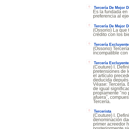
Tercería De Mejor 
Es la fundada en 
preferencia al eje
Tercería De Mejor 
(Ossorio) La que t
crédito con los b
Tercería Excluyente
(Ossorio) Tercería
incompatible con l
Tercería Excluyente
(Couture) I. Defi
pretensiones de lo
el artículo prece
deducida depués d
Véase: Tercería. E
de igual significa
propiamente "no p
afuera", compuest
Tercería.
Tercerista
(Couture) I. Defin
denominación dada
primer acreedor hi
posteriormente si