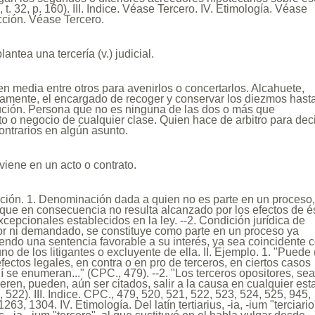
, t. 32, p. 160). III. Indice. Véase Tercero. IV. Etimología. Véase
cción. Véase Tercero.
lantea una tercería (v.) judicial.
n media entre otros para avenirlos o concertarlos. Alcahuete,
amente, el encargado de recoger y conservar los diezmos hasta
bución. Persona que no es ninguna de las dos o más que
ato o negocio de cualquier clase. Quien hace de arbitro para deci
ontrarios en algún asunto.
rviene en un acto o contrato.
nición. 1. Denominación dada a quien no es parte en un proceso
y que en consecuencia no resulta alcanzado por los efectos de é
xcepcionales establecidos en la ley. --2. Condición jurídica de
tor ni demandado, se constituye como parte en un proceso ya
endo una sentencia favorable a su interés, ya sea coincidente 
no de los litigantes o excluyente de ella. II. Ejemplo. 1. "Puede 
fectos legales, en contra o en pro de terceros, en ciertos casos
 se enumeran..." (CPC., 479). --2. "Los terceros opositores, se
ueren, pueden, aún ser citados, salir a la causa en cualquier es
522). III. Indice. CPC., 479, 520, 521, 522, 523, 524, 525, 945,
63, 1304. IV. Etimología. Del latín tertiarius, -ia, -ium "terciario