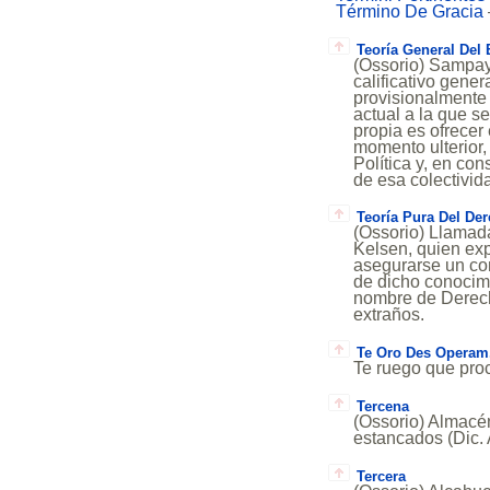
Término De Gracia
Teoría General Del 
(Ossorio) Sampay 
calificativo gene
provisionalmente 
actual a la que se
propia es ofrecer
momento ulterior,
Política y, en co
de esa colectivi
Teoría Pura Del De
(Ossorio) Llamad
Kelsen, quien exp
asegurarse un con
de dicho conocimi
nombre de Derecho
extraños.
Te Oro Des Operam.
Te ruego que proc
Tercena
(Ossorio) Almacén
estancados (Dic. 
Tercera