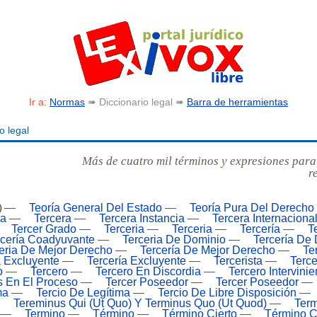
Ir a:
Normas
➠ Diccionario legal ➠
Barra de herramientas
o legal
Más de cuatro mil términos y expresiones para
r
—
Teoría General Del Estado
—
Teoría Pura Del Derecho
na
—
Tercera
—
Tercera Instancia
—
Tercera Internaciona
—
Tercer Grado
—
Terceria
—
Terceria
—
Tercería
—
T
rcería Coadyuvante
—
Terceria De Dominio
—
Tercería De
eria De Mejor Derecho
—
Tercería De Mejor Derecho
—
Te
a Excluyente
—
Tercería Excluyente
—
Tercerista
—
Terce
o
—
Tercero
—
Tercero En Discordia
—
Tercero Intervinie
s En El Proceso
—
Tercer Poseedor
—
Tercer Poseedor
—
ma
—
Tercio De Legítima
—
Tercio De Libre Disposición
—
—
Tereminus Qui (Ut Quo) Y Terminus Quo (Ut Quod)
—
Term
—
Termino
—
Término
—
Término Cierto
—
Término C