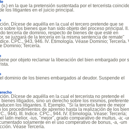
te
 (v.) en la que la pretensión sustentada por el tercerista coincid
e los litigantes en el juicio principal.
o
ición. Dícese de aquélla en la cual el tercero pretende que se
o sobre los bienes que han sido objeto del proceso principal. II.
do tercería de dominio, respecto de bienes de que esté en
r, se juzgará de la tercería en la misma sentencia de remate"
Indice. CPC., 943, 946. IV. Etimología. Véase Dominio; Tercería. 
e Dominio; Tercería.
o
tiene por objeto reclamar la liberación del bien embargado por 
ista.
o
 el dominio de los bienes embargados al deudor. Suspende el
Derecho
ición. Dícese de aquélla en la cual el tercerista no pretende el
 bienes litigados, sino un derecho sobre los mismos, preferente
ducen los litigantes. II. Ejemplo. "Si la tercería fuere de mejor
 los procedimientos de apremio hasta la realización de los bie
, 944). III. Indice. CPC., 944. IV. Etimología. Véase: Tercería;
l latín melior, -ius, "mejor", grado comparativo de multus, -a; -
cumentado solamente en el uso comperativo de bonus, -a, -um
cción. Véase Tercería.