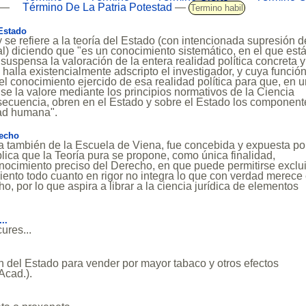
—
Término De La Patria Potestad
—
Termino habil
Estado
se refiere a la teoría del Estado (con intencionada supresión d
ral) diciendo que "es un conocimiento sistemático, en el que est
suspensa la valoración de la entera realidad política concreta y
 halla existencialmente adscripto el investigador, y cuya funció
 el conocimiento ejercido de esa realidad política para que, en 
 se la valore mediante los principios normativos de la Ciencia
nsecuencia, obren en el Estado y sobre el Estado los component
dad humana".
recho
a también de la Escuela de Viena, fue concebida y expuesta po
lica que la Teoría pura se propone, como única finalidad,
ocimiento preciso del Derecho, en que puede permitirse exclui
ento todo cuanto en rigor no integra lo que con verdad merece 
, por lo que aspira a librar a la ciencia jurídica de elementos
..
ures...
 del Estado para vender por mayor tabaco y otros efectos
Acad.).