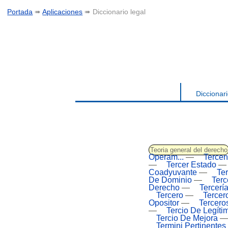
Portada
➠
Aplicaciones
➠ Diccionario legal
Diccionari
Teoria general del derecho
Operam...
—
Terce
—
Tercer Estado
Coadyuvante
—
Te
De Dominio
—
Terc
Derecho
—
Tercerí
Tercero
—
Tercer
Opositor
—
Tercero
—
Tercio De Legíti
Tercio De Mejora
Termini Pertinentes