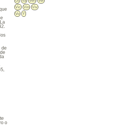
Ut
Va
Ven
Ver
Vic
Vin
Viv
 que
Vo
Y
Se
"La
42.
los
o de
 de
da
o
65,
te
ro o