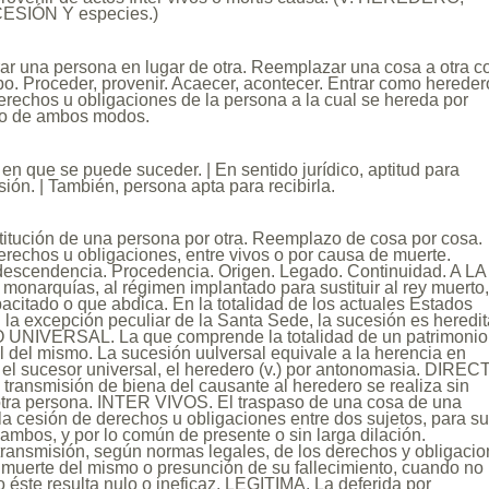
SIÓN Y especies.)
ar una persona en lugar de otra. Reemplazar una cosa a otra c
po. Proceder, provenir. Acaecer, acontecer. Entrar como hereder
derechos u obligaciones de la persona a la cual se hereda por
, o de ambos modos.
 en que se puede suceder. | En sentido jurídico, aptitud para
ión. | También, persona apta para recibirla.
titución de una persona por otra. Reemplazo de cosa por cosa.
rechos u obligaciones, entre vivos o por causa de muerte.
 descendencia. Procedencia. Origen. Legado. Continuidad. A LA
onarquías, al régimen implantado para sustituir al rey muerto
acitado o que abdica. En la totalidad de los actuales Estados
la excepción peculiar de la Santa Sede, la sucesión es heredit
LO UNIVERSAL. La que comprende la totalidad de un patrimonio
l del mismo. La sucesión uulversal equivale a la herencia en
 y el sucesor universal, el heredero (v.) por antonomasia. DIREC
 transmisión de biena del causante al heredero se realiza sin
 otra persona. INTER VIVOS. El traspaso de una cosa de una
 la cesión de derechos u obligaciones entre dos sujetos, para sur
 ambos, y por lo común de presente o sin larga dilación.
ansmisión, según normas legales, de los derechos y obligaci
 muerte del mismo o presunción de su fallecimiento, cuando no
o éste resulta nulo o ineficaz. LEGITIMA. La deferida por