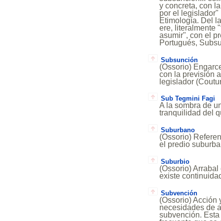
y concreta, con l
por el legislador"
Etimología. Del l
ere, literalmente
asumir", con el pr
Portugués, Subsu
Subsunción
(Ossorio) Engarce
con la previsión 
legislador (Coutur
Sub Tegmini Fagi
A la sombra de un
tranquilidad del 
Suburbano
(Ossorio) Referent
el predio suburba
Suburbio
(Ossorio) Arrabal
existe continuidad
Subvención
(Ossorio) Acción y
necesidades de a
subvención. Esta