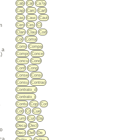
Cab
Cal
Ca?a
Cap
Carc
Cart
Cas
Cauc
Caut
ón
Cen
Ces
Ci
Clan
Clau
Cod
Col
Coma
Comi
Compa
a a
Compr
Conce
.)
Concu
Cond
Conf
Cong
Conse
Consi
Consu
Contrao
Contrato_d
Contrato_i
Contu
Cop
Cor
o
"
Cot
Cr
Cue
Cum
Cur
Da
Deca
Decl
ho
Decr
Def
De_
ica
Delito_a
Delito_i