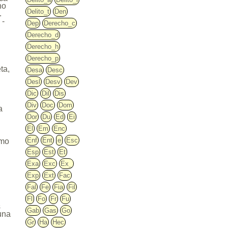
no
Delito_t
Den
.
 -
Dep
Derecho_c
Derecho_d
Derecho_h
Derecho_p
ta,
Desa
Desc
Desl
Desv
Dev
Dic
Dil
Dis
Div
Doc
Dom
a
Dor
Du
Ed
Ei
El
Em
Enc
Enf
Ent
e
Esc
omo
Esp
Est
Et
Exa
Exc
Ex_
o
Exp
Ext
Fac
Fal
Fe
Fia
Fil
Fl
Fo
Fr
Fu
s
Gab
Gas
Go
una
Gr
Ha
Hec