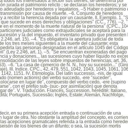
 a todos los interesados a recibir sus bienes; se determina por
ión jurada el patrimonio relicto ; se declaran los herederos; y se
to adeudado por herederos y legatarios. --5 Haber o patrimonio
 transmisión por causa de muerte. --6. Conjunto de herederos
y a recibir la herencia dejada por un causante. II. Ejemplo. 1. "
 que sucede en esos derechos y obligaciones" (CC., 776). --2. 
re en el momento de la muerte natural de la persona" (CPC., 10
 particiones judiciales como extrajudiciales se aceptará para la
 sucesión y la del impuesto, el inventario privado que presenten 
2.246, art. 15). --4. "Es obligatoria la apertura judicial de toda
de los tres meses siguientes a la muerte del causante; esta
pedirla las personas designadas en el artículo 1045 del Códig
il" (Ley 2.246, art. 1). --5. "Se encuentran exoneradas del pago
ncia y donaciones... las sucesiones cuyo haber líquido no exce
nsolidación de las leyes sobre impuestos de herencias, art. 36,
3). --6. "La casa de cpmercio de N. N., hoy su sucesión..." (Gir
je). III. Indice. CPC., 42, 479, 551, 1042, 1043, 1045, 1061, 10
1142, 1151. IV. Etimología. Del latín successio, -nis, de igual
vado (nomen actionis) del verbo succedo, -ere "suceder",
a colocarse en lugar de", compuesto del verbo cedo, -ere (supino
arse", con el prefijo sub- (suc- por asimilación) que denota
ugar de". V. Traducción. Francés, Succession, hérédité; Italiano,
ità; Portugués, Sucessão; Inglés, Estate; Alemán, Nachfolge,
decir, en su primera acepción entrada o continuación de una
 lugar de otra. No obstante la amplitud del concepto, es corrien
de las acepciones gramaticales referida a la entrada como herede
oseisón de los bienes de un difunto; o sea, la sucesión mortis