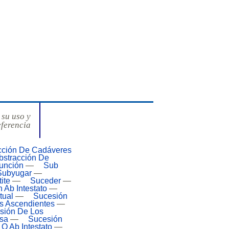
 su uso y
eferencia
cción De Cadáveres
bstracción De
unción
—
Sub
Subyugar
—
ite
—
Suceder
—
 Ab Intestato
—
tual
—
Sucesión
s Ascendientes
—
sión De Los
sa
—
Sucesión
 O Ab Intestato
—