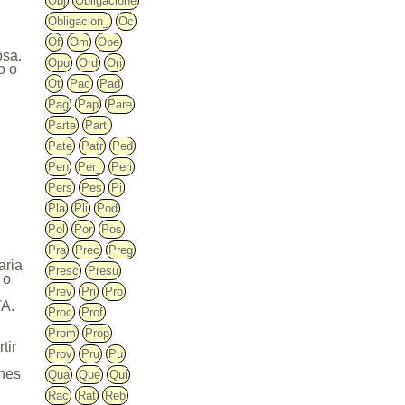
Obj
Obligacione
Obligacion_
Oc
Of
Om
Ope
osa.
Opu
Ord
Ori
o o
Ot
Pac
Pad
Pag
Pap
Pare
Parte
Parti
Pate
Patr
Ped
Pen
Per_
Peri
Pers
Pes
Pi
Pla
Pli
Pod
Pol
Por
Pos
,
Pra
Prec
Preg
aria
Presc
Presu
 o
Prev
Pri
Pro
TA.
Proc
Prof
Prom
Prop
tir
Prov
Pru
Pu
ones
Qua
Que
Qui
Rac
Rat
Reb