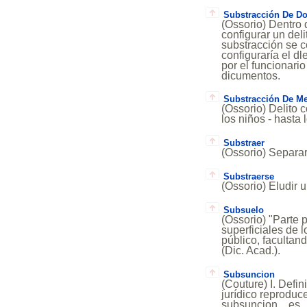
Substracción De D
(Ossorio) Dentro 
configurar un deli
substracción se c
configuraría el dl
por el funcionario
dicumentos.
Substracción De M
(Ossorio) Delito c
los niños - hasta 
Substraer
(Ossorio) Separar. 
Substraerse
(Ossorio) Eludir u
Subsuelo
(Ossorio) "Parte 
superficiales de 
público, facultan
(Dic. Acad.).
Subsuncion
(Couture) I. Defi
jurídico reproduc
subsuncion... es..