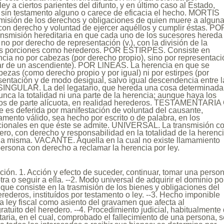
ley a ciertos parientes del difunto, y en último caso al Estado,
sin testamento alguno o carece de eficacia el hecho. MORTIS
isión de los derechos y obligaciones de quien muere a algun
on derecho y voluntad de ejercer aquéllos y cumplir éstas. PO
smisión hereditaria en que cada uno de los sucesores hereda
no por derecho de representación (v.), con la división de la
as porciones como herederos. POR ESTIRPES. Consiste en
cia no por cabezas (por derecho propio), sino por representaci
ar de un ascendiente). POR LlNEAS. La herencia en que se
ezas (como derecho propio y por igual) ni por estirpes (por
sentación y de modo desigual, salvo igual descendencia entre l
. SINGULAR. La del legatario, que hereda una cosa determinada
unca la totalidad ni una parte de la herencia; aunque haya los
ios de parte alícuota, en realidad herederos. TESTAMENTARIA
es deferida por manifestación de voluntad del causante,
amento válido, sea hecho por escrito o de palabra, en los
ionales en que éste se admite. UNIVERSAL. La transmisión c
ero, con derecho y responsabilidad en la totalidad de la herenc
e la misma. VACANTE. Aquella en la cual no existe llamamiento
persona con derecho a reclamar la herencia por ley.
nición. 1. Acción y efecto de suceder, continuar, tomar una perso
tra o seguir a ella. --2. Modo universal de adquirir el dominio po
que consiste en la trasmisión de los bienes y obligaciones del
rederos, instituídos por testamento o ley. --3. Hecho imponible
a ley fiscal como asiento del gravamen que afecta al
ratuito del heredero. --4. Procedimiento judicial, habitualmente
ntaria, en el cual, comprobado el fallecimiento de una persona, 