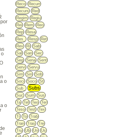
Reco
Recurr
Recurs
Red
a
R
Regim
Regiu
 por
Rei
Rem
Reo
Rep
Resa
ón
Res_
Resp
Ret
Rev
Ri
Sab
as
Sal
San
Sec
 o
Seg
Sena
Sent
 O
Servi
Servu
Sim
Sin
Sob
on
ia o
Soci
Soco
St
Subs
Sub_
Suc
Sum
Sus
Ta
Tel
Teo
Ter
na o
Teso
Test
Tex
r
Ti
To
Trab
Tran
Tras
Tre
 de
Tru
Ub
Un
Us
se