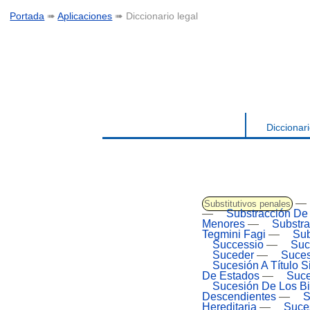
Portada
➠
Aplicaciones
➠ Diccionario legal
Diccionari
—
Substitutivos penales
—
Substracción De
Menores
—
Substra
Tegmini Fagi
—
Su
Successio
—
Suc
Suceder
—
Suces
Sucesión A Título S
De Estados
—
Suce
Sucesión De Los B
Descendientes
—
S
Hereditaria
—
Suces