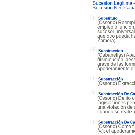
Sucesion Legítima
Sucesión Necesari
Substituto
(Ossorio) Reempla
empleo o función.
sucesor universa
que otro pueda ha
Zamora).
Substraccion
(Cabanellas) Apar
disminución, de
grave de las form
apoderamiento de
Substracción
(Ossorio) Extracc
Substracción De Ca
(Ossorio) Delito 
lagislaciones pen
una violación de 
cuando se realiza
Substracción De Ca
(Ossorio) Como f
(v.), el apoderam