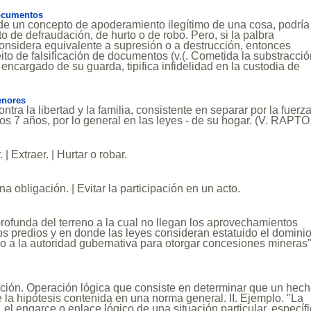
ocumentos
de un concepto de apoderamiento ilegítimo de una cosa, podría
to de defraudación, de hurto o de robo. Pero, si la palbra
onsidera equivalente a supresión o a destrucción, entonces
eito de falsificación de documentos (v.(. Cometida la substracci
 encargado de su guarda, tipifica infidelidad en la custodia de
enores
ontra la libertad y la familia, consistente en separar por la fuerz
los 7 años, por lo general en las leyes - de su hogar. (V. RAPTO
| Extraer. | Hurtar o robar.
na obligación. | Evitar la participación en un acto.
profunda del terreno a la cual no llegan los aprovechamientos
los predios y en donde las leyes consideran estatuido el domini
do a la autoridad gubernativa para otorgar concesiones mineras
nición. Operación lógica que consiste en determinar que un hec
e la hipótesis contenida en una norma general. II. Ejemplo. "La
. el engarce o enlace lógico de una situación particular, específ