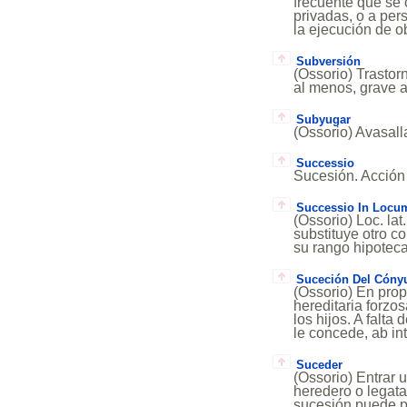
frecuente que se 
privadas, o a pers
la ejecución de o
Subversión
(Ossorio) Trastor
al menos, grave a
Subyugar
(Ossorio) Avasalla
Successio
Sucesión. Acción 
Successio In Locum
(Ossorio) Loc. la
substituye otro c
su rango hipoteca
Suceción Del Cónyu
(Ossorio) En prop
hereditaria forzo
los hijos. A falt
le concede, ab in
Suceder
(Ossorio) Entrar 
heredero o legata
sucesión puede p