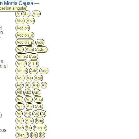
n Mortis Causa
—
cesion singular
A
Aba
Abo
Abs
Abu
el
Accion
to
Accion_d
-
Accion_p
Ace
Acr
Acti
Acto_
Actos
Acu
ás
Ad_c
Ad_h
n el
Ad_m
Ado
Adq
Ad_
Ae
Age
Agr
Aj
Ale
Ali
All
Alz
Am
Ani
Ant
Anu
Ape
Apr
Arb
Arr
Art
As
At
)
Aut
Aux
Bag
Bar
Be
Bien_d
cos
Bien_f
Bis
Br