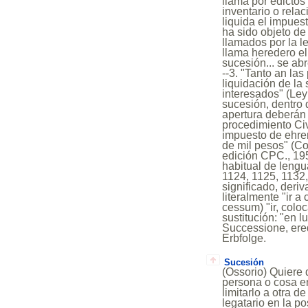
llama por edictos
inventario o relac
liquida el impues
ha sido objeto de
llamados por la le
llama heredero el
sucesión... se ab
--3. "Tanto an las
liquidación de la
interesados" (Ley 
sucesión, dentro 
apertura deberán 
procedimiento Civ
impuesto de ehre
de mil pesos" (Co
edición CPC., 195
habitual de lengua
1124, 1125, 1132, 
significado, deri
literalmente "ir 
cessum) "ir, coloc
sustitución: "en l
Successione, ered
Erbfolge.
Sucesión
(Ossorio) Quiere 
persona o cosa en
limitarlo a otra 
legatario en la p