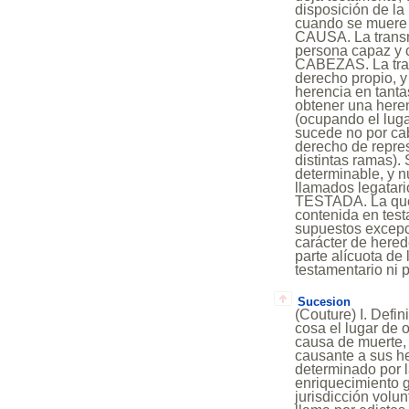
disposición de la 
cuando se muere 
CAUSA. La transm
persona capaz y c
CABEZAS. La tran
derecho propio, y 
herencia en tant
obtener una heren
(ocupando el lug
sucede no por cab
derecho de repre
distintas ramas)
determinable, y n
llamados legatar
TESTADA. La que 
contenida en test
supuestos excepc
carácter de hered
parte alícuota d
testamentario ni 
Sucesion
(Couture) I. Defi
cosa el lugar de o
causa de muerte, 
causante a sus he
determinado por l
enriquecimiento g
jurisdicción volu