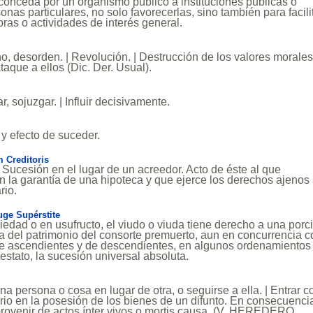
conceda por un organismo público a instituciones públicas o
onas particulares, no solo favorecerlas, sino también para facili
bras o actividades de interés general.
no, desorden. | Revolución. | Destrucción de los valores morales
taque a ellos (Dic. Der. Usual).
r, sojuzgar. | Influir decisivamente.
y efecto de suceder.
 Creditoris
t. Sucesión en el lugar de un acreedor. Acto de éste al que
on la garantía de una hipoteca y que ejerce los derechos ajenos
rio.
ge Supérstite
iedad o en usufructo, el viudo o viuda tiene derecho a una porc
sa del patrimonio del consorte premuerto, aun en concurrencia 
a de ascendientes y de descendientes, en algunos ordenamientos
testato, la sucesión universal absoluta.
una persona o cosa en lugar de otra, o seguirse a ella. | Entrar 
rio en la posesión de los bienes de un difunto. En consecuencia
rovenir de actos ínter vivos o mortis causa. (V. HEREDERO,