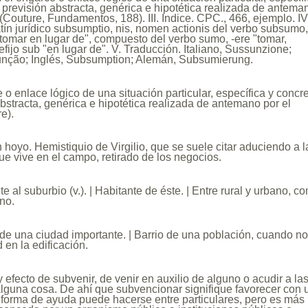
a previsión abstracta, genérica e hipotética realizada de antema
 (Couture, Fundamentos, 188). III. Indice. CPC., 466, ejemplo. IV
atín jurídico subsumptio, nis, nomen actionis del verbo subsumo,
 "tomar en lugar de", compuesto del verbo sumo, -ere "tomar,
efijo sub "en lugar de". V. Traducción. Italiano, Sussunzione;
nção; Inglés, Subsumption; Alemán, Subsumierung.
 o enlace lógico de una situación particular, específica y concre
abstracta, genérica e hipotética realizada de antemano por el
e).
 hoyo. Hemistiquio de Virgilio, que se suele citar aduciendo a l
que vive en el campo, retirado de los negocios.
e al suburbio (v.). | Habitante de éste. | Entre rural y urbano, c
no.
 de una ciudad importante. | Barrio de una población, cuando n
 en la edificación.
 efecto de subvenir, de venir en auxilio de alguno o acudir a la
lguna cosa. De ahí que subvencionar signifique favorecer con 
 forma de ayuda puede hacerse entre particulares, pero es más