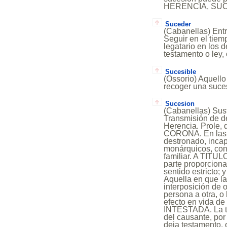
HERENCIA, SUCE
Suceder
(Cabanellas) Entr
Seguir en el tiem
legatario en los 
testamento o ley
Sucesible
(Ossorio) Aquello
recoger una suces
Sucesion
(Cabanellas) Sus
Transmisión de de
Herencia. Prole,
CORONA. En las m
destronado, incap
monárquicos, con 
familiar. A TITU
parte proporciona
sentido estricto;
Aquella en que la
interposición de
persona a otra, o
efecto en vida de
INTESTADA. La tr
del causante, por
deja testamento, 