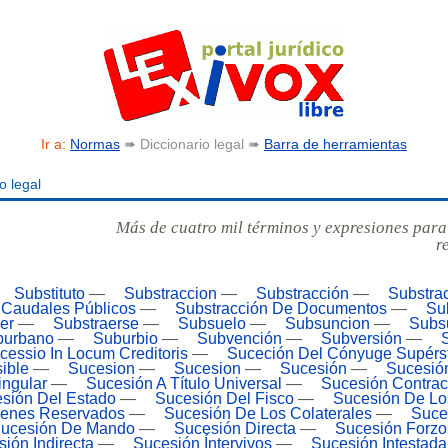
Ir a:
Normas
➠ Diccionario legal ➠
Barra de herramientas
o legal
Más de cuatro mil términos y expresiones para
r
Substituto
—
Substraccion
—
Substracción
—
Substra
 Caudales Públicos
—
Substracción De Documentos
—
Su
er
—
Substraerse
—
Subsuelo
—
Subsuncion
—
Subs
burbano
—
Suburbio
—
Subvención
—
Subversión
—
cessio In Locum Creditoris
—
Suceción Del Cónyuge Supérst
ible
—
Sucesion
—
Sucesion
—
Sucesión
—
Sucesión
ingular
—
Sucesión A Título Universal
—
Sucesión Contrac
sión Del Estado
—
Sucesión Del Fisco
—
Sucesión De Lo
ienes Reservados
—
Sucesión De Los Colaterales
—
Suce
ucesión De Mando
—
Sucesión Directa
—
Sucesión Forzo
ión Indirecta
—
Sucesión Íntervivos
—
Sucesión Intestada