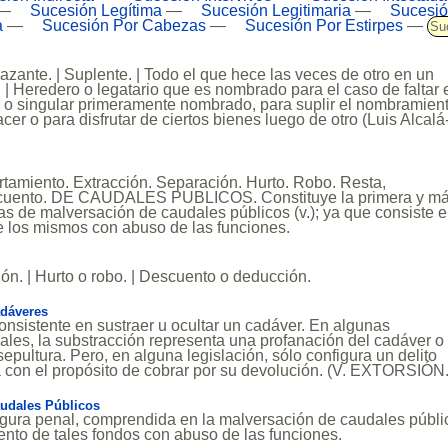
—
Sucesión Legítima
—
Sucesión Legitimaria
—
Sucesió
a
—
Sucesión Por Cabezas
—
Sucesión Por Estirpes
—
Su
zante. | Suplente. | Todo el que hece las veces de otro en un
 | Heredero o legatario que es nombrado para el caso de faltar 
l o singular primeramente nombrado, para suplir el nombramien
cer o para disfrutar de ciertos bienes luego de otro (Luis Alcalá
tamiento. Extracción. Separación. Hurto. Robo. Resta,
scuento. DE CAUDALES PUBLICOS. Constituye la primera y m
as de malversación de caudales públicos (v.); ya que consiste e
 los mismos con abuso de las funciones.
ión. | Hurto o robo. | Descuento o deducción.
dáveres
consistente en sustraer u ocultar un cadáver. En algunas
ales, la substracción representa una profanación del cadáver o
sepultura. Pero, en alguna legislación, sólo configura un delito
 con el propósito de cobrar por su devolución. (V. EXTORSIÓN.
udales Públicos
igura penal, comprendida en la malversación de caudales públi
iento de tales fondos con abuso de las funciones.