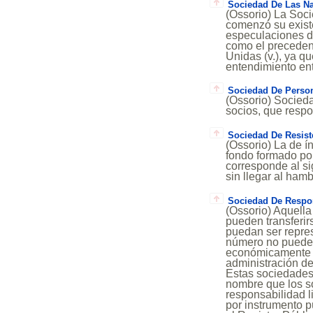
Sociedad De Las N
(Ossorio) La Soc
comenzó su exist
especulaciones de
como el precedent
Unidas (v.), ya que
entendimiento en
Sociedad De Perso
(Ossorio) Socied
socios, que respo
Sociedad De Resist
(Ossorio) La de í
fondo formado po
corresponde al si
sin llegar al ham
Sociedad De Respon
(Ossorio) Aquella
pueden transferir
puedan ser repres
número no puede
económicamente ta
administración d
Estas sociedades 
nombre que los so
responsabilidad li
por instrumento p