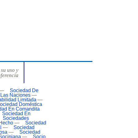
 su uso y
eferencia
—
Sociedad De
 Las Naciones
—
bilidad Limitada
—
ociedad Doméstica
dad En Comandita
Sociedad En
Sociedades
 Hecho
—
Sociedad
l
—
Sociedad
iosa
—
Sociedad
Sociniana
—
Socio