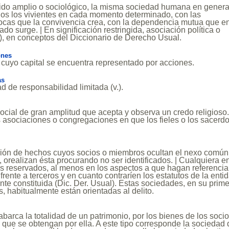
tido amplio o sociológico, la misma sociedad humana en genera
dos los vivientes en cada momento determinado, con las
rocas que la convivencia crea, con la dependencia mutua que e
do surge. | En significación restringida, asociación política o
(v.), en conceptos del Diccionario de Derecho Usual.
ones
 cuyo capital se encuentra representado por acciones.
as
d de responsabilidad limitada (v.).
ocial de gran amplitud que acepta y observa un credo religioso.
 asociaciones o congregaciones en que los fieles o los sacerd
ción de hechos cuyos socios o miembros ocultan el nexo común
l, orealizan ésta procurando no ser identificados. | Cualquiera e
s reservados, al menos en los aspectos a que hagan referencia
frente a terceros y en cuanto contraríen los estatutos de la enti
nte constituida (Dic. Der. Usual). Estas sociedades, en su prim
, habitualmente están orientadas al delito.
abarca la totalidad de un patrimonio, por los bienes de los soci
s que se obtengan por ella. A este tipo corresponde la sociedad