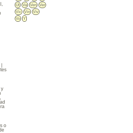
l,
Ut
Va
Ven
Ver
Vic
Vin
Viv
n
Vo
Y
 |
otes
 y
n
,
dad
era
os o
 de