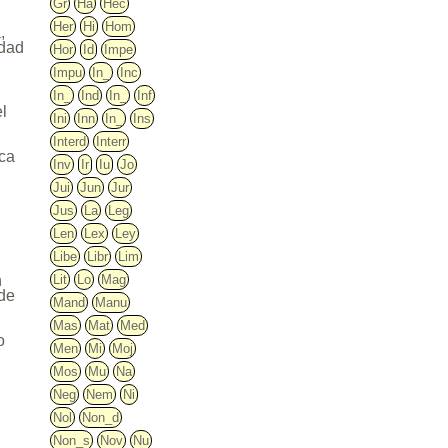
Gr
Ha
Hec
Her
Hi
Hom
,
idad
Hor
Id
Impe
Impu
In_
Inc
In_
Ind
In_
Inf
el
Ini
Inn
In_
Ins
Interd
Interr
zca
Inv
Ir
Iu
Jo
n
Jui
Jun
Jur
Jus
La
Leg
Len
Lex
Ley
Libe
Libr
Lim
n
Lit
Lo
Mag
 de
Mand
Manu
Mas
Mat
Med
o
Men
Mi
Moj
Mos
Mu
Na
Neg
Nem
Ni
Nol
Non_d
Non_s
Nov
Nu