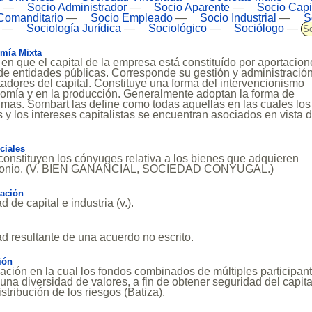
—
Socio Administrador
—
Socio Aparente
—
Socio Capit
Comanditario
—
Socio Empleado
—
Socio Industrial
—
S
—
Sociología Jurídica
—
Sociológico
—
Sociólogo
—
S
mía Mixta
 en que el capital de la empresa está constituído por aportacio
 de entidades públicas. Corresponde su gestión y administració
tadores del capital. Constituye una forma del intervencionismo
nomía y en la producción. Generalmente adoptan la forma de
mas. Sombart las define como todas aquellas en las cuales los
s y los intereses capitalistas se encuentran asociados en vista 
.
ciales
constituyen los cónyuges relativa a los bienes que adquieren
rimonio. (V. BIEN GANANCIAL, SOCIEDAD CONYUGAL.)
tación
 de capital e industria (v.).
d resultante de una acuerdo no escrito.
ión
ación en la cual los fondos combinados de múltiples participan
 una diversidad de valores, a fin de obtener seguridad del capita
stribución de los riesgos (Batiza).