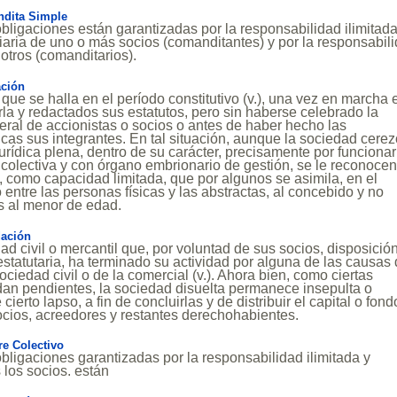
dita Simple
ligaciones están garantizadas por la responsabilidad ilimitada
diaria de uno o más socios (comanditantes) y por la responsabil
 otros (comanditarios).
ción
que se halla en el período constitutivo (v.), una vez en marcha 
rla y redactados sus estatutos, pero sin haberse celebrado la
eral de accionistas o socios o antes de haber hecho las
cas sus integrantes. En tal situación, aunque la sociedad cere
urídica plena, dentro de su carácter, precisamente por funcionar
colectiva y con órgano embrionario de gestión, se le reconoce
s, como capacidad limitada, que por algunos se asimila, en el
 entre las personas físicas y las abstractas, al concebido y no
os al menor de edad.
dación
dad civil o mercantil que, por voluntad de sus socios, disposició
 estatutaria, ha terminado su actividad por alguna de las causas
ociedad civil o de la comercial (v.). Ahora bien, como ciertas
an pendientes, la sociedad disuelta permanece insepulta o
cierto lapso, a fin de concluirlas y de distribuir el capital o fond
socios, acreedores y restantes derechohabientes.
e Colectivo
ligaciones garantizadas por la responsabilidad ilimitada y
 los socios. están