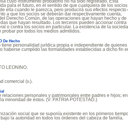
lla cuyo instrumento probatorio no ha sido registrado. Esta
ida para el futuro, en el sentido de que cualquiera de los socios
e ella cuando le parezca, pero producirá sus efectos respecto
nto a que los socios se deberán dar respectivamente cuenta,
 del Derecho Común, de las operaciones que hayan hecho y de 
das que hayan resultado. Los terceros pueden accionar contra 
al o contra los socios en particular. La existencia de la socied
e probar por todos los medios admitidos.
 O De Hecho
tiene personalidad jurídica propia e independiente de quienes 
no haberse cumplido las formalidades establecidas a dicho fin e
CTO LEONINO.
d comercial (v.).
ial
e relaciones personales y patrimoniales entre padres e hijos; en
e la minoridad de éstos. (V. PATRIA POTESTAD.)
nización social que se suponía existente en los primeros tiemp
bajo la autoridad en todos los órdenes del cabeza de familia.