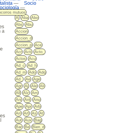
alista
—
Socio
ociología
—
ocorros mutuos
A
Aba
Abo
Abs
Abu
nes
n a
Accion
Accion_d
Accion_p
Ace
de
Acr
Acti
Acto_
Actos
Acu
Ad_c
Ad_h
Ad_m
Ado
Adq
Ad_
Ae
Age
Agr
Aj
Ale
Ali
All
Alz
Am
Ani
Ant
Anu
Ape
Apr
Arb
Arr
Art
As
At
tes
l
Aut
Aux
Bag
Bar
Be
Bien_d