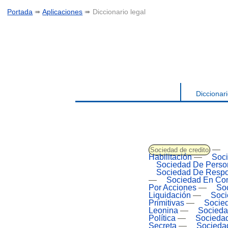
Portada
➠
Aplicaciones
➠ Diccionario legal
Diccionari
—
Sociedad de credito
Habilitación
—
Soc
Sociedad De Perso
Sociedad De Respo
—
Sociedad En Co
Por Acciones
—
So
Liquidación
—
Soci
Primitivas
—
Socied
Leonina
—
Socieda
Política
—
Sociedad
Secreta
—
Socieda