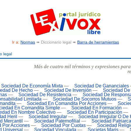
Ir a:
Normas
➠ Diccionario legal ➠
Barra de herramientas
o legal
Más de cuatro mil términos y expresiones para
r
Sociedad De Economía Mixta
—
Sociedad De Gananciales
iedad De Hecho
—
Sociedad De Inversión
—
Sociedad De
nas
—
Sociedad De Resistencia
—
Sociedad De Responsa
nsabilidad Limitada
—
Sociedad De Socorros Mutuos
—
S
mandita
—
Sociedad En Comandita Por Acciones
—
Socie
ciedad En Comandita Simple
—
Sociedad En Formación
—
edad En Nombre Colectivo
—
Sociedad En Participación
—
ad Heril
—
Sociedad Irregular
—
Sociedad Irregular O De
d Mercantil
—
Sociedad Paternofilial
—
Sociedad Patriarca
 Por Acciones
—
Sociedad Por Cuotas
—
Sociedad Relig
d Universal
—
Sociedad Vinculada
—
Societas Maris
—