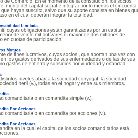
co de Comercio. En el momento de la constitución, los socios
el monto del capital social e integrar por lo menos el cincuenta
a que hayan suscrito, salvo que su aporte consista en bienes qu
so en el cual deberán integrar la totalidad.
sabilidad Limitada
il cuyas obligaciones están garantizadas por un capital
enor de veinte mil bolívares ni mayor de dos millones de
do en cuotas de participación.
ros Mutuos
nte de fines lucrativos, cuyos socios,, que aportan una vez con
den los gastos derivados de sus enfermedades o de las de sus
omo gastos de entierro y subsidios por viudedad y orfandad.
a
distintos niveles abarca la sociedad conyugal, la sociedad
 sociedad heril (v.), todas en el hogar y entre sus miembros.
dita
d comanditaria o en comandita simple (v.).
dita Por Acciones
d comanditaria o en comandita por acciones (v.).
dita Por Acciones
dita en la cual el capital de los socios comanditarios está
acciones.