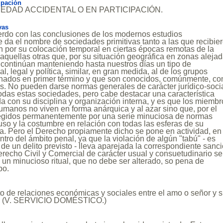
ipación
OCIEDAD ACCIDENTAL O EN PARTICIPACIÓN.
vas
erdo con las conclusiones de los modernos estudios
e da el nombre de sociedades primitivas tanto a las que recibie
 por su colocación temporal en ciertas épocas remotas de la
a aquellas otras que, por su situación geográfica en zonas aleja
n, continúan manteniendo hasta nuestros días un tipo de
l, legal y política, similar, en gran medida, al de los grupos
dos en primer término y que son conocidos, comúnmente, con
s. No pueden darse normas generales de carácter jurídico-soci
das estas sociedades, pero cabe destacar una característica
 con su disciplina y organización interna, y es que los miembr
manos no viven en forma anárquica y al azar sino que, por el
 regidos permanentemente por una serie minuciosa de normas
uso y la costumbre en relación con todas las esferas de su
na. Pero el Derecho propiamente dicho se pone en actividad, en
ntro del ámbito penal, ya que la violación de algún "tabú" - es
 de un delito previsto - lleva aparejada la correspondiente sanci
recho Civil y Comercial de carácter usual y consuetudinario se
un minucioso ritual, que no debe ser alterado, so pena de
po.
o de relaciones económicas y sociales entre el amo o señor y 
te. (V. SERVICIO DOMÉSTICO.)