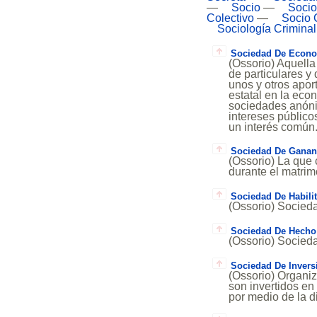
—
Socio
—
Socio
Colectivo
—
Socio 
Sociología Criminal
Sociedad De Econo
(Ossorio) Aquella
de particulares y
unos y otros apor
estatal en la eco
sociedades anóni
intereses público
un interés común
Sociedad De Ganan
(Ossorio) La que 
durante el mat
Sociedad De Habili
(Ossorio) Sociedad
Sociedad De Hecho
(Ossorio) Socieda
Sociedad De Invers
(Ossorio) Organiz
son invertidos en
por medio de la di