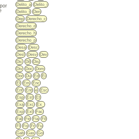
Delito_a
Delito_i
 por
e
Delito_t
Den
Dep
Derecho_c
Derecho_d
Derecho_h
Derecho_p
Desa
Desc
Desl
Desv
Dev
Dic
Dil
Dis
Div
Doc
Dom
Dor
Du
Ed
Ei
El
Em
Enc
Enf
Ent
e
Esc
Esp
Est
Et
Exa
Exc
Ex_
Exp
Ext
Fac
Fal
Fe
Fia
Fil
Fl
Fo
Fr
Fu
Gab
Gas
Go