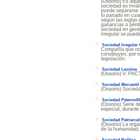
(Ossorio) Es aque
sociedad es invál
puede separarse d
lo pasado en cua
según las reglas
ganancias o pérdi
sociedad en gener
irregular se pued
Sociedad Irregular
Compañía que no 
constituyen, por 
legislación.
Sociedad Leonina
(Ossorio) V. PA
Sociedad Mercantil
(Ossorio) Socieda
Sociedad Paternofil
(Ossorio) Serie d
especial, durant
Sociedad Patriarcal
(Ossorio) La orga
de la humanidad, 
Sociedad Política