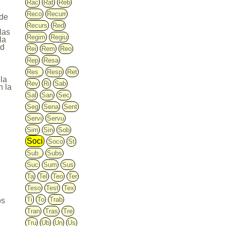
Rac
Rat
Reb
Reco
Recurr
 de
Recurs
Red
las
Regim
Regiu
la
ad
Rei
Rem
Reo
Rep
Resa
Res_
Resp
Ret
la
Rev
Ri
Sab
n la
Sal
San
Sec
Seg
Sena
Sent
Servi
Servu
Sim
Sin
Sob
Soci
Soco
St
Sub_
Subs
Suc
Sum
Sus
Ta
Tel
Teo
Ter
Teso
Test
Tex
Ti
To
Trab
os
Tran
Tras
Tre
Tru
Ub
Un
Us