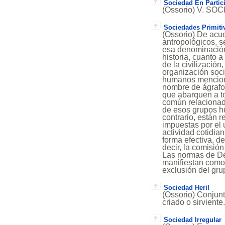
Sociedad En Partic
(Ossorio) V. S
Sociedades Primiti
(Ossorio) De acu
antropológicos, s
esa denominación
historia, cuanto 
de la civilizació
organización socia
humanos menciona
nombre de ágrafo
que abarquen a to
común relacionada
de esos grupos hu
contrario, están
impuestas por el 
actividad cotidia
forma efectiva, de
decir, la comisión
Las normas de De
manifiestan como 
exclusión del gru
Sociedad Heril
(Ossorio) Conjunt
criado o sirvien
Sociedad Irregular