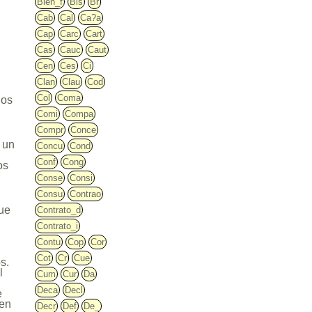
Bien_f
Bis
Br
Cab
Cal
Ca?a
Cap
Carc
Cart
Cas
Cauc
Caut
Cen
Ces
Ci
Clan
Clau
Cod
Col
Coma
los
Comi
Compa
Compr
Conce
e un
Concu
Cond
Conf
Cong
os
.
Conse
Consi
Consu
Contrao
que
Contrato_d
Contrato_i
Contu
Cop
Cor
Cot
Cr
Cue
s.
l
Cum
Cur
Da
Deca
Decl
e
 en
Decr
Def
De_