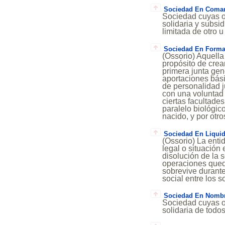
Sociedad En Coman
Sociedad cuyas ob
solidaria y subsi
limitada de otro u
Sociedad En Forma
(Ossorio) Aquella 
propósito de crea
primera junta gen
aportaciones bási
de personalidad j
con una voluntad 
ciertas facultade
paralelo biológico
nacido, y por otr
Sociedad En Liqui
(Ossorio) La enti
legal o situación
disolución de la s
operaciones qued
sobrevive durante 
social entre los 
Sociedad En Nombr
Sociedad cuyas ob
solidaria de todos