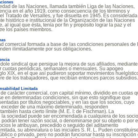
aciones
iedad de las Naciones, llamada también Liga de las Naciones,
encia en el año 1919, como consecuencia de los términos y
l Tratado de Versalles, y fue disuelta en 1945. Es considerada
e histórico e institucional de la Organización de las Naciones
, al igual que ésta, tenía por fin y propósito lograr la paz y el
tre los países miembros.
nas
ad comercial formada a base de las condiciones personales de 
nden ilimitadamente por sus obligaciones.
encia
ndole sindical que persigue la mejora de sus afiliados, mediant
r cuotas periódicas, semanales o mensuales. Su apogeo
glo XIX, en el que así pudieron soportar movimientos huelgístic
bre de los trabajadores, que recibían entonces parcos subsidios
sabilidad Limitada
 de carácter comercial, con capital mínimo, dividido en cuotas 
se en determinadas condiciones, sin que esto signifique que
entadas por títulos negociables, y en las que los socios, cuyo
 exceder de una máximo determinado, responden
mbién hasta cierto límite (M. E. I: de Fischman). La
e la sociedad puede ser encomendada a cualquiera de los socio
podrán tener razón social, o denominarse por su objeto o por e
cios le atribuyan, precedido o seguido del aditamento
mitada, su abreviatura o las iniciales S. R. L. Puden constituirs
úblico o privado, pero no podrán funcionar hasta su inscripción