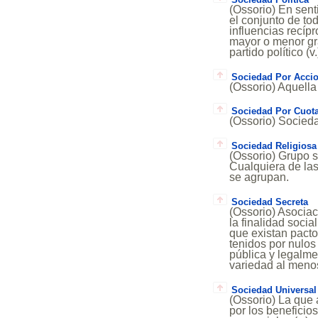
(Ossorio) En sen
el conjunto de to
influencias recíp
mayor o menor gra
partido político 
Sociedad Por Acci
(Ossorio) Aquella
Sociedad Por Cuot
(Ossorio) Socieda
Sociedad Religiosa
(Ossorio) Grupo s
Cualquiera de las
se agrupan.
Sociedad Secreta
(Ossorio) Asocia
la finalidad socia
que existan pacto
tenidos por nulos 
pública y legalme
variedad al menos
Sociedad Universal
(Ossorio) La que 
por los beneficio