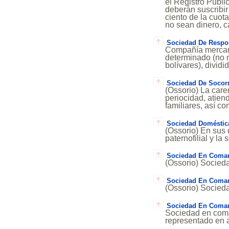
el Registro Públi
deberán suscribir 
ciento de la cuot
no sean dinero, ca
Sociedad De Respon
Compañía mercant
determinado (no m
bolívares), dividi
Sociedad De Socor
(Ossorio) La care
periocidad, atien
familiares, así c
Sociedad Doméstic
(Ossorio) En sus 
paternofilial y la
Sociedad En Coman
(Ossorio) Socieda
Sociedad En Coman
(Ossorio) Socieda
Sociedad En Coman
Sociedad en coman
representado en 