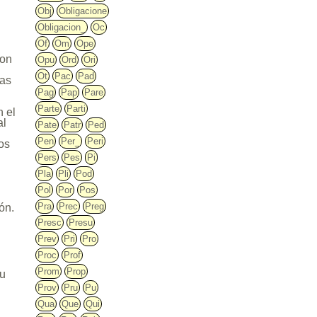
Obj
Obligacione
Obligacion_
Oc
Of
Om
Ope
ron
Opu
Ord
Ori
Ot
Pac
Pad
das
Pag
Pap
Pare
Parte
Parti
 el
al
Pate
Patr
Ped
Pen
Per_
Peri
os
Pers
Pes
Pi
Pla
Pli
Pod
Pol
Por
Pos
Pra
Prec
Preg
ón.
Presc
Presu
Prev
Pri
Pro
Proc
Prof
Prom
Prop
su
Prov
Pru
Pu
Qua
Que
Qui