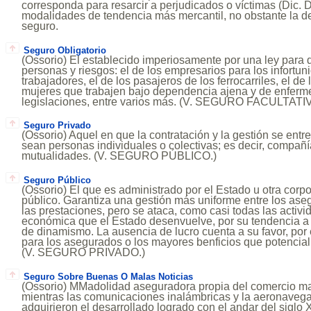
corresponda para resarcir a perjudicados o víctimas (Dic. D
modalidades de tendencia más mercantil, no obstante la 
seguro.
Seguro Obligatorio
(Ossorio) El establecido imperiosamente por una ley para 
personas y riesgos: el de los empresarios para los infortun
trabajadores, el de los pasajeros de los ferrocarriles, el de
mujeres que trabajen bajo dependencia ajena y de enfer
legislaciones, entre varios más. (V. SEGURO FACULTATI
Seguro Privado
(Ossorio) Aquel en que la contratación y la gestión se entre
sean personas individuales o colectivas; es decir, compañí
mutualidades. (V. SEGURO PÚBLICO.)
Seguro Público
(Ossorio) El que es administrado por el Estado u otra corp
público. Garantiza una gestión más uniforme entre los ase
las prestaciones, pero se ataca, como casi todas las activ
económica que el Estado desenvuelve, por su tendencia a lo
de dinamismo. La ausencia de lucro cuenta a su favor, po
para los asegurados o los mayores benficios que potencia
(V. SEGURO PRIVADO.)
Seguro Sobre Buenas O Malas Noticias
(Ossorio) MMadolidad aseguradora propia del comercio mar
mientras las comunicaciones inalámbricas y la aeronaveg
adquirieron el desarrollado logrado con el andar del siglo