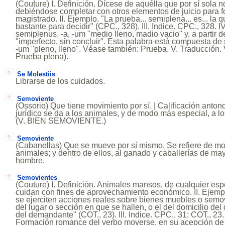
(Couture) I. Definición. Dícese de aquélla que por sí sola n
debiéndose completar con otros elementos de juicio para f
magistrado. II. Ejemplo. "La prueba... semiplena... es... la q
bastante para decidir" (CPC., 328). III. Indice. CPC., 328. IV
semiplenus, -a, -um "medio lleno, madio vacio" y, a partir 
"imperfecto, sin concluir". Esta palabra está compuesta de 
-um "pleno, lleno". Véase también: Prueba. V. Traducción.
Prueba plena).
Se Molestiis
Librarse de los cuidados.
Semoviente
(Ossorio) Que tiene movimiento por sí. | Calificación anto
jurídico se da a los animales, y de modo más especial, a lo
(V. BIEN SEMOVIENTE.)
Semoviente
(Cabanellas) Que se mueve por sí mismo. Se refiere de mo
animales; y dentro de ellos, al ganado y caballerías de may
hombre.
Semovientes
(Couture) I. Definición. Animales mansos, de cualquier esp
cuidan con fines de aprovechamiento económico. II. Ejempl
se ejerciten acciones reales sobre bienes muebles o semo
del lugar o sección en que se hallen, o el del domicilio d
del demandante" (COT., 23). III. Indice. CPC., 31; COT., 23.
Formación romance del verbo moverse, en su acepción de 