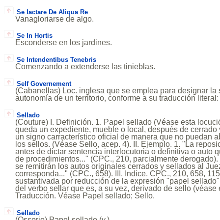
Se Iactare De Aliqua Re
Vanagloriarse de algo.
Se In Hortis
Esconderse en los jardines.
Se Intendentibus Tenebris
Comenzando a extenderse las tinieblas.
Self Governement
(Cabanellas) Loc. inglesa que se emplea para designar la 
autonomía de un territorio, conforme a su traducción literal
Sellado
(Couture) I. Definición. 1. Papel sellado (Véase esta locuci
queda un expediente, mueble o local, después de cerrado 
un signo carracterístico oficial de manera que no puedan a
los sellos. (Véase Sello, acep. 4). II. Ejemplo. 1. "La repos
antes de dictar sentencia interlocutoria o definitiva o auto 
de procedimientos..." (CPC., 210, parcialmente derogado). 
se remitirán los autos originales cerrados y sellados al Ju
corresponda..." (CPC., 658). III. Indice. CPC., 210, 658, 11
sustantivada por reducción de la expresión "papel sellado", 
del verbo sellar que es, a su vez, derivado de sello (véase 
Traducción. Véase Papel sellado; Sello.
Sellado
(Ossorio) Papel sellado (v.).