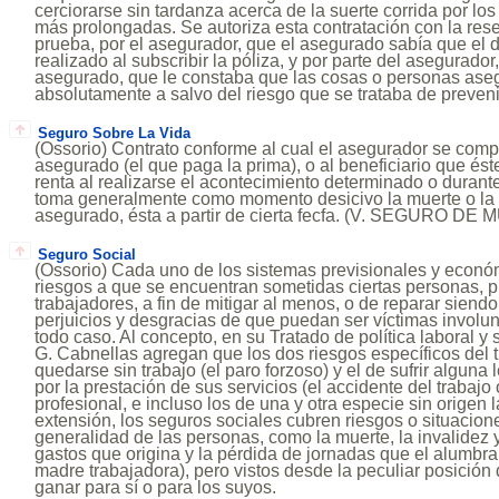
cerciorarse sin tardanza acerca de la suerte corrida por lo
más prolongadas. Se autoriza esta contratación con la res
prueba, por el asegurador, que el asegurado sabía que el 
realizado al subscribir la póliza, y por parte del asegurador
asegurado, que le constaba que las cosas o personas as
absolutamente a salvo del riesgo que se trataba de preven
Seguro Sobre La Vida
(Ossorio) Contrato conforme al cual el asegurador se comp
asegurado (el que paga la prima), o al beneficiario que ést
renta al realizarse el acontecimiento determinado o durante
toma generalmente como momento desicivo la muerte o la 
asegurado, ésta a partir de cierta fecfa. (V. SEGURO DE
Seguro Social
(Ossorio) Cada uno de los sistemas previsionales y econó
riesgos a que se encuentran sometidas ciertas personas, p
trabajadores, a fin de mitigar al menos, o de reparar siendo 
perjuicios y desgracias de que puedan ser víctimas involunt
todo caso. Al concepto, en su Tratado de política laboral y 
G. Cabnellas agregan que los dos riesgos específicos del 
quedarse sin trabajo (el paro forzoso) y el de sufrir alguna 
por la prestación de sus servicios (el accidente del trabaj
profesional, e incluso los de una y otra especie sin origen 
extensión, los seguros sociales cubren riesgos o situacio
generalidad de las personas, como la muerte, la invalidez 
gastos que origina y la pérdida de jornadas que el alumbr
madre trabajadora), pero vistos desde la peculiar posición 
ganar para sí o para los suyos.