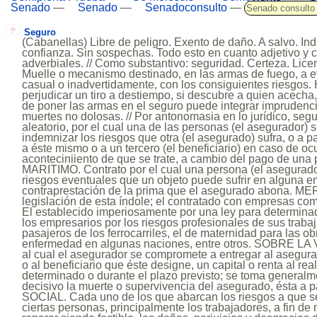
Senado
—
Senado
—
Senadoconsulto
—
Senado consulto
Seguro
(Cabanellas) Libre de peligro. Exento de daño. A salvo. In
confianza. Sin sospechas. Todo esto en cuanto adjetivo y c
adverbiales. // Como substantivo: seguridad. Certeza. Lice
Muelle o mecanismo destinado, en las armas de fuego, a e
casual o inadvertidamente, con los consiguientes riesgos.
perjudicar un tiro a destiempo, si descubre a quien acecha
de poner las armas en el seguro puede integrar imprudenci
muertes no dolosas. // Por antonomasia en lo jurídico, segu
aleatorio, por el cual una de las personas (el asegurador)
indemnizar los riesgos que otra (el asegurado) sufra, o a
a éste mismo o a un tercero (el beneficiario) en caso de ocur
aconteciniiento de que se trate, a cambio del pago de una 
MARITIMO. Contrato por el cual una persona (el asegurador
riesgos eventuales que un objeto puede sufrir en alguna e
contraprestación de la prima que el asegurado abona. ME
legislación de esta índole; el contratado con empresas c
El establecido imperiosamente por una ley para determina
los empresarios por los riesgos profesionales de sus trabaj
pasajeros de los ferrocarriles, el de maternidad para las o
enfermedad en algunas naciones, entre otros. SOBRE LA 
al cual el asegurador se compromete a entregar al asegura
o al beneficiario que éste designe, un capital o renta al re
determinado o durante el plazo previsto; se toma genera
decisivo la muerte o supervivencia del asegurado, ésta a par
SOCIAL. Cada uno de los que abarcan los riesgos a que 
ciertas personas, principalmente los trabajadores, a fin de 