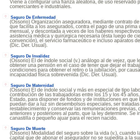
Viene a configurar una fianza aleatoria, de uso reservado
comerciantes e industriales.
Seguro De Enfermedad
(Ossorio) Organización aseguradora, mediante contrato de
que facilita a los asegurados, contra el pago de una prima 
mensual, y descontada a veces de los haberes respectivos 
asistencia médica y quirúrgica necesaria (ésta luego de cier
convención), el servicio farmaceútico e incluso aparatos de
(Dic. Der. Usual).
Seguro De Invalidez
(Ossorio) El de índole social (v.) análogo al de vejez, que l
obtener una pensión en el caso de tener que dejar el traba
condiciones para obtener el retiro o la jubilación, por caus
incapacidad física sobrevenida (Dic. Der. Usual).
Seguro De Maternidad
(Ossorio) El de índole social y más en especial de tipo lab
contribución de las trabajadoras entre los 15 y los 45 años
Estado, para disponer de fondos y de instituciones en que
puedan dar a luz sin desembolsos especiales, ser tratadas
restablecimiento y conservar las remuneraciones previas,
anteriores y posteriores al parto, que la ley determine. Se
canastilla o pequeño ajuar para el recien nacido.
Seguro De Muerte
(Ossorio) Modalidad del seguro sobre la vida (v.), cuando l
capital que de abonar el asegurador no se supedita a la su