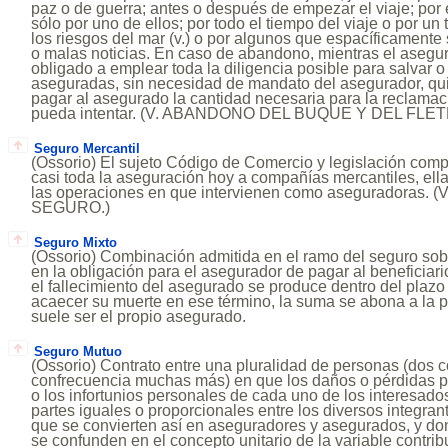
paz o de guerra; antes o después de empezar el viaje; por e
sólo por uno de ellos; por todo el tiempo del viaje o por un
los riesgos del mar (v.) o por algunos que espacíficament
o malas noticias. En caso de abandono, mientras el asegura
obligado a emplear toda la diligencia posible para salvar 
aseguradas, sin necesidad de mandato del asegurador, qu
pagar al asegurado la cantidad necesaria para la reclamac
pueda intentar. (V. ABANDONO DEL BUQUE Y DEL FLET
Seguro Mercantil
(Ossorio) El sujeto Código de Comercio y legislación com
casi toda la aseguración hoy a compañías mercantiles, ella
las operaciones en que intervienen como aseguradoras.
SEGURO.)
Seguro Mixto
(Ossorio) Combinación admitida en el ramo del seguro sobre
en la obligación para el asegurador de pagar al beneficiari
el fallecimiento del asegurado se produce dentro del plazo
acaecer su muerte en ese término, la suma se abona a la 
suele ser el propio asegurado.
Seguro Mutuo
(Ossorio) Contrato entre una pluralidad de personas (dos 
confrecuencia muchas más) en que los daños o pérdidas p
o los infortunios personales de cada uno de los interesado
partes iguales o proporcionales entre los diversos integrant
que se convierten así en aseguradores y asegurados, y dond
se confunden en el concepto unitario de la variable contr