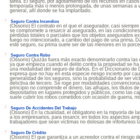
tarea. El seguro, por agotamiento de los recursos en casos d
temporada más o menos prolongada, de unas semanas a va
general, allí donde se ha implantado.
Seguro Contra Incendios
(Ossorio) El contrato en el que el asegurador, casi siempr
se compromete a resarcir al asegurado, en las condiciones
pérdidas totales o parciales que los objetos asegurados e
fuego no intencionado, a cambio del pago de una prima. D
este seguro, su prima suele ser de las menores en lo porcen
Seguro Contra Robo
(Ossorio) Quizás fuera más exacto denominarlo contra las
ya que empieza cuando el delito contra la propiedad se h
una modalidad del seguro de daños. En el Diccionario de
expresa que no hay en esta especie riesgo incierto por cau
generalidad de los seguros, sino la probabilidad de ser ví
delictiva de tercero. Se roge por modalidades convencion
principio no comprende el dinero, las alhajas, los títulos d
depositarlos en lugares protegidos y públicos, como las ca
suele cubrir los robos cometidos con ocasión de guerra, m
Seguro De Accidentes Del Trabajo
(Ossorio) En la ctualidad, el obligatorio en la mpyoría de l
a los empresarios, para resarcir, en todos los aspectos am
trabajadores que sean víctimas no dolosas de infortunios l
Seguro De Crédito
(Ossorio) El que garantiza a un acreedor contra el riesgo d