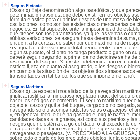
Seguro Flotante
(Ossorio) Esta denominación algo paradójica, y que parece 
determinación absoluta que debe existir en los objetos as
fórmula elástica para cubrir los riesgos de una masa de bi
oscilaciones, como son las existencias o mercaderías de 
negocios. En tal supuesto, ante la imposibilidad de esta
qué bienes son los garantizados, ya que las ventas o comp
súbitas variaciones, se asegura hasta determinada suma, c
encuentra la certeza de saber por qué máximo ha de respo
sea igual a la de ese mismo total permanente, puesto que 
algún supuesto, el cliente no tenga producto alguno en su 
deberá seguir pagando la prima, de no decidirse se ha de p
resolución del seguro. Si existe indeterminación en cuanto
estricta fijeza en cuanto al asegurado, a los riesgos cibiert
en cuanto a la situación de los objetos (los almacenados en
transportados en tal barco, los que se importe en el año).
Seguro Marítimo
(Ossorio) La especial modalidad de la navegación marítima
implica, justifica la minuciosa regulación que, del seguro 
hacer los códigos de comercio. El seguro marítimo puede 
objeto el casco y quilla del buque, cargado o no cargado
navegando solo o acompañado; las velas o aparejos, el a
y, en general, todo lo que ha gastado el buque hasta el mo
cantidades dadas a la gruesa, así como sus premios y las 
riesgos que no estén a cargo del dador o al excedente del 
el cargamento, el lucro esperado, el flete que se va a deven
navegantes o pasajeros. (V. PRÉSTAMO A LA GRUESA.) E
sobre todo o parte de los precitados objetos, junta o sepa