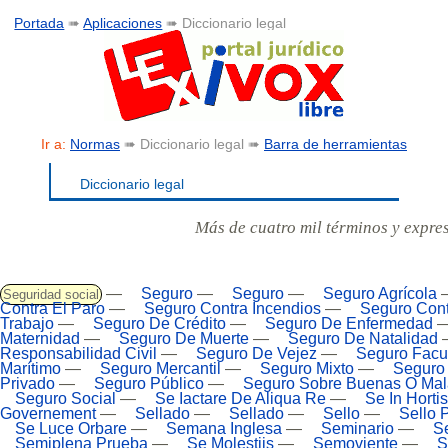
Portada
➠
Aplicaciones
➠ Diccionario legal
Ir a:
Normas
➠ Diccionario legal ➠
Barra de herramientas
Diccionario legal
Más de cuatro mil términos y expre
—
Seguro
—
Seguro
—
Seguro Agrícola
Seguridad social
Contra El Paro
—
Seguro Contra Incendios
—
Seguro Con
Trabajo
—
Seguro De Crédito
—
Seguro De Enfermedad
Maternidad
—
Seguro De Muerte
—
Seguro De Natalidad
Responsabilidad Civil
—
Seguro De Vejez
—
Seguro Facul
Marítimo
—
Seguro Mercantil
—
Seguro Mixto
—
Seguro
Privado
—
Seguro Público
—
Seguro Sobre Buenas O Mala
Seguro Social
—
Se Iactare De Aliqua Re
—
Se In Hortis
Governement
—
Sellado
—
Sellado
—
Sello
—
Sello 
Se Luce Orbare
—
Semana Inglesa
—
Seminario
—
S
Semiplena Prueba
—
Se Molestiis
—
Semoviente
—
S