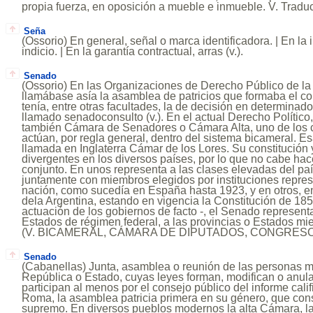
propia fuerza, en oposición a mueble e inmueble. V. Tradu
Seña
(Ossorio) En general, señal o marca identificadora. | En la 
indicio. | En la garantía contractual, arras (v.).
Senado
(Ossorio) En las Organizaciones de Derecho Público de l
llamábase asía la asamblea de patricios que formaba el c
tenía, entre otras facultades, la de decisión en determinad
llamado senadoconsulto (v.). En el actual Derecho Político
también Cámara de Senadores o Cámara Alta, uno de los c
actúan, por regla general, dentro del sistema bicameral. E
llamada en Inglaterra Cámar de los Lores. Su constitución
divergentes en los diversos países, por lo que no cabe hac
conjunto. En unos representa a las clases elevadas del país
juntamente con miembros elegidos por instituciones represe
nación, como sucedía en España hasta 1923, y en otros, en
dela Argentina, estando en vigencia la Constitución de 1853
actuación de los gobiernos de facto -, el Senado represent
Estados de régimen federal, a las provincias o Estados m
(V. BICAMERAL, CÁMARA DE DIPUTADOS, CONGRESO
Senado
(Cabanellas) Junta, asamblea o reunión de las personas m
República o Estado, cuyas leyes forman, modifican o anul
participan al menos por el consejo público del informe cali
Roma, la asamblea patricia primera en su género, que con
supremo. En diversos pueblos modernos la alta Cámara, l