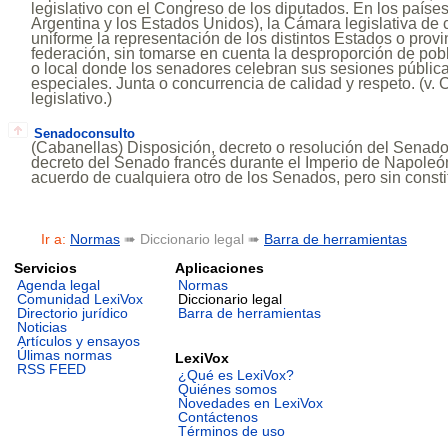
legislativo con el Congreso de los diputados. En los paíse
Argentina y los Estados Unidos), la Cámara legislativa de 
uniforme la representación de los distintos Estados o provi
federación, sin tomarse en cuenta la desproporción de pobl
o local donde los senadores celebran sus sesiones públic
especiales. Junta o concurrencia de calidad y respeto. (v.
legislativo.)
Senadoconsulto
(Cabanellas) Disposición, decreto o resolución del Senado
decreto del Senado francés durante el Imperio de Napoleón
acuerdo de cualquiera otro de los Senados, pero sin constit
Ir a:
Normas
➠ Diccionario legal ➠
Barra de herramientas
Servicios
Aplicaciones
Agenda legal
Normas
Comunidad LexiVox
Diccionario legal
Directorio jurídico
Barra de herramientas
Noticias
Artículos y ensayos
Úlimas normas
LexiVox
RSS FEED
¿Qué es LexiVox?
Quiénes somos
Novedades en LexiVox
Contáctenos
Términos de uso