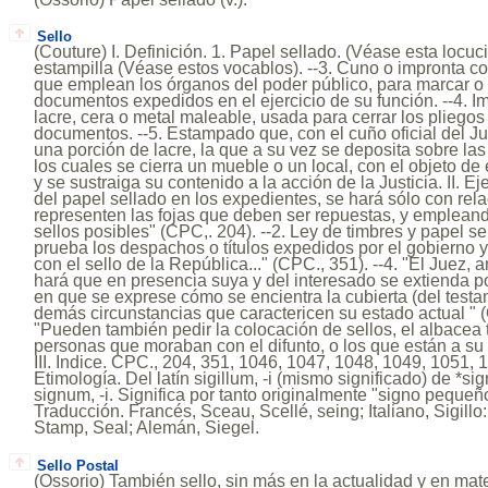
Sello
(Couture) I. Definición. 1. Papel sellado. (Véase esta locuci
estampilla (Véase estos vocablos). --3. Cuno o impronta c
que emplean los órganos del poder público, para marcar o 
documentos expedidos en el ejercicio de su función. --4. I
lacre, cera o metal maleable, usada para cerrar los pliego
documentos. --5. Estampado que, con el cuño oficial del J
una porción de lacre, la que a su vez se deposita sobre la
los cuales se cierra un mueble o un local, con el objeto de
y se sustraiga su contenido a la acción de la Justicia. II. E
del papel sellado en los expedientes, se hará sólo con rela
representen las fojas que deben ser repuestas, y emplea
sellos posibles" (CPC,. 204). --2. Ley de timbres y papel se
prueba los despachos o títulos expedidos por el gobierno y
con el sello de la República..." (CPC., 351). --4. "El Juez, a
hará que en presencia suya y del interesado se extienda por
en que se exprese cómo se encientra la cubierta (del testa
demás circunstancias que caractericen su estado actual " (
"Pueden también pedir la colocación de sellos, el albacea 
personas que moraban con el difunto, o los que están a su 
III. Indice. CPC., 204, 351, 1046, 1047, 1048, 1049, 1051, 
Etimología. Del latín sigillum, -i (mismo significado) de *si
signum, -i. Significa por tanto originalmente "signo peque
Traducción. Francés, Sceau, Scellé, seing; Italiano, Sigillo
Stamp, Seal; Alemán, Siegel.
Sello Postal
(Ossorio) También sello, sin más en la actualidad y en mater