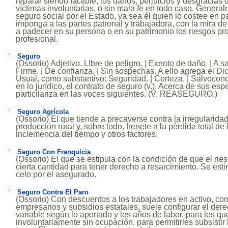
reparar siendo factible, los daños, perjuicios y desgracias
víctimas involuntarias, o sin mala fe en todo caso. General
seguro social por el Estado, ya sea él quien lo costee en part
imponga a las partes patronal y trabajadora, con la mira de
a padecer en su persona o en su patrimonio los riesgos pro
profesional.
Seguro
(Ossorio) Adjetivo. LIbre de peligro. | Exento de daño. | A sal
Firme. | De confianza. | Sin sospechas. A ello agrega el D
Usual, como substantivo: Seguridad. | Certeza. | Salvocon
en lo jurídico, el contrato de seguro (v.). Acerca de sus esp
particilariza en las voces siguientes. (V. REASEGURO.)
Seguro Agrícola
(Ossorio) El que tiende a precaverse contra la irregularidad
producción rural y, sobre todo, frenete a la pérdida total d
inclemencia del tiempo y otros factores.
Seguro Con Franquicia
(Ossorio) El que se estipula con la condición de que el ri
cierta cantidad para tener derecho a resarcimiento. Se esti
celo por el asegurado.
Seguro Contra El Paro
(Ossorio) Con descuentos a los trabajadores en activo, con
empresarios y subsidios estatales, suele configurar el dere
variable según lo aportado y los años de labor, para los q
involuntariamente sin ocupación, para permitirles subsisti