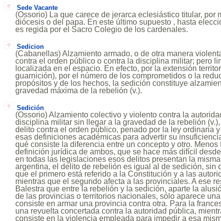
Sede Vacante
(Ossorio) La que carece de jerarca eclesiástico titular, por
diócesis o del papa. En este último supuesto , hasta elecció
es regida por el Sacro Colegio de los cardenales.
Sedicion
(Cabanellas) Alzamiento armado, o de otra manera violenta,
contra el orden público o contra la disciplina militar; pero l
localizada en el espacio. En efecto, por la extensión territo
guarnición), por el número de los comprometidos o la redu
propósitos y de los hechos, la sedición constituye alzamien
gravedad máxima de la rebelión (v.).
Sedición
(Ossorio) Alzamiento colectivo y violento contra la autorida
disciplina militar sin llegar a la gravedad de la rebelión (v.)
delito contra el orden público, penado por la ley ordinaria y 
esas definiciones académicas para advertir su insuficienc
qué consiste la diferencia entre un concepto y otro. Menos 
definición jurídica de ambos, que se hace más difícil des
en todas las legislaciones esos delitos presentan la misma
argentina, el delito de rebelión es igual al de sedición, sin 
que el primero está referido a la Constitución y a las autor
mientras que el segundo afecta a las provinciales. A ese r
Balestra que entre la rebelión y la sedición, aparte la alus
de las provincias o territorios nacionales, sólo aparece u
consiste en armar una provincia contra otra. Para la france
una revuelta concertada contra la autoridad pública, mientr
consiste en la violencia empleada para impedir a esa mism