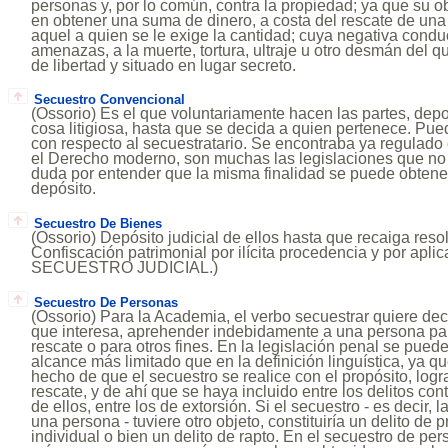
personas y, por lo común, contra la propiedad; ya que su ob
en obtener una suma de dinero, a costa del rescate de una
aquel a quien se le exige la cantidad; cuya negativa cond
amenazas, a la muerte, tortura, ultraje u otro desmán del q
de libertad y situado en lugar secreto.
Secuestro Convencional
(Ossorio) Es el que voluntariamente hacen las partes, depo
cosa litigiosa, hasta que se decida a quien pertenece. Pue
con respecto al secuestratario. Se encontraba ya regulado 
el Derecho moderno, son muchas las legislaciones que no 
duda por entender que la misma finalidad se puede obtener
depósito.
Secuestro De Bienes
(Ossorio) Depósito judicial de ellos hasta que recaiga reso
Confiscación patrimonial por ilícita procedencia y por aplic
SECUESTRO JUDICIAL.)
Secuestro De Personas
(Ossorio) Para la Academia, el verbo secuestrar quiere deci
que interesa, aprehender indebidamente a una persona para
rescate o para otros fines. En la legislación penal se puede
alcance más limitado que en la definición linguística, ya qu
hecho de que el secuestro se realice con el propósito, log
rescate, y de ahí que se haya incluido entre los delitos con
de ellos, entre los de extorsión. Si el secuestro - es decir, l
una persona - tuviere otro objeto, constituiría un delito de p
individual o bien un delito de rapto. En el secuestro de pe