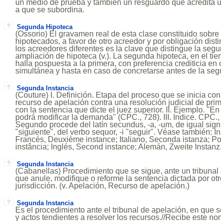
un medio de prueba y también un resguardo que acredita 
a que se subordina.
Segunda Hipoteca
(Ossorio) El gravamen real de esta clase constituido sobr
hipotecados, a favor de otro acreedor y por obligación disti
los acreedores diferentes es la clave que distingue la seg
ampliación de hipoteca (v.). La segunda hipoteca, en el tie
halla pospuesta a la primera, con preferencia crediticia en
simultánea y hasta en caso de concretarse antes de la se
Segunda Instancia
(Couture) I. Definición. Etapa del proceso que se inicia con
recurso de apelación contra una resolución judicial de pri
con la sentencia que dicte el juez superior. II. Ejemplo. "
podrá modificar la demanda" (CPC., 728). III. Indice. CPC., 
Segundo procede del latín secundus, -a, -um, de igual sign
"siguiente", del verbo sequor, -i "seguir". Véase también: I
Francés, Deuxième instance; Italiano, Seconda istanza; 
instância; Inglés, Second instance; Alemán, Zweite Instanz
Segunda Instancia
(Cabanellas) Procedimiento que se sigue, ante un tribunal 
que anule, modifique o reforme la sentencia dictada por otro
jurisdicción. (v. Apelación, Recurso de apelación.)
Segunda Instancia
Es el procedimiento ante el tribunal de apelación, en que s
y actos tendientes a resolver los recursos.//Recibe este no