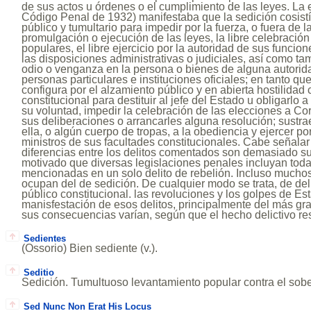
de sus actos u órdenes o el cumplimiento de las leyes. La
Código Penal de 1932) manifestaba que la sedición cosistí
público y tumultario para impedir por la fuerza, o fuera de la
promulgación o ejecución de las leyes, la libre celebración
populares, el libre ejercicio por la autoridad de sus funcio
las disposiciones administrativas o judiciales, así como ta
odio o venganza en la persona o bienes de alguna autorid
personas particulares e instituciones oficiales; en tanto qu
configura por el alzamiento público y en abierta hostilidad 
constitucional para destituir al jefe del Estado u obligarlo a
su voluntad, impedir la celebración de las elecciones a Cort
sus deliberaciones o arrancarles alguna resolución; sustrae
ella, o algún cuerpo de tropas, a la obediencia y ejercer por
ministros de sus facultades constitucionales. Cabe señalar
diferencias entre los delitos comentados son demasiado sut
motivado que diversas legislaciones penales incluyan toda
mencionadas en un solo delito de rebelión. Incluso muchos 
ocupan del de sedición. De cualquier modo se trata, de del
público constitucional. las revoluciones y los golpes de E
manisfestación de esos delitos, principalmente del más gra
sus consecuencias varían, según que el hecho delictivo re
Sedientes
(Ossorio) Bien sediente (v.).
Seditio
Sedición. Tumultuoso levantamiento popular contra el sob
Sed Nunc Non Erat His Locus