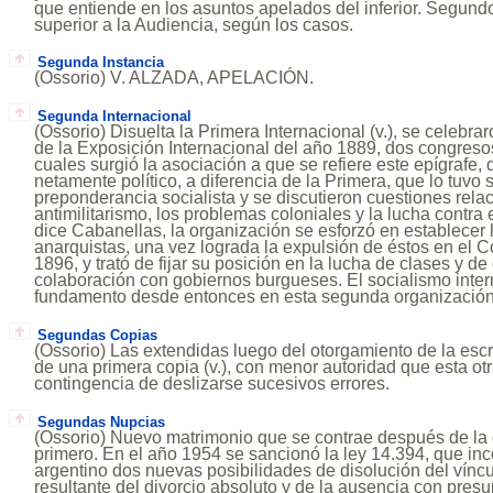
que entiende en los asuntos apelados del inferior. Segundo
superior a la Audiencia, según los casos.
Segunda Instancia
(Ossorio) V. ALZADA, APELACIÓN.
Segunda Internacional
(Ossorio) Disuelta la Primera Internacional (v.), se celebra
de la Exposición Internacional del año 1889, dos congresos
cuales surgió la asociación a que se refiere este epígrafe, 
netamente político, a diferencia de la Primera, que lo tuvo 
preponderancia socialista y se discutieron cuestiones rela
antimilitarismo, los problemas coloniales y la lucha contra 
dice Cabanellas, la organización se esforzó en establecer l
anarquistas, una vez lograda la expulsión de éstos en el
1896, y trató de fijar su posición en la lucha de clases y de
colaboración con gobiernos burgueses. El socialismo inter
fundamento desde entonces en esta segunda organización
Segundas Copias
(Ossorio) Las extendidas luego del otorgamiento de la escri
de una primera copia (v.), con menor autoridad que esta otr
contingencia de deslizarse sucesivos errores.
Segundas Nupcias
(Ossorio) Nuevo matrimonio que se contrae después de la d
primero. En el año 1954 se sancionó la ley 14.394, que in
argentino dos nuevas posibilidades de disolución del víncu
resultante del divorcio absoluto y de la ausencia con presu