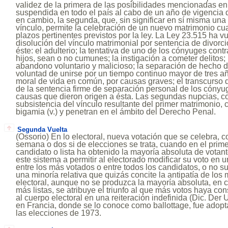
validez de la primera de las posibilidades mencionadas en e
suspendida en todo el país al cabo de un año de vigencia de
en cambio, la segunda, que, sin significar en sí misma una
vínculo, permite la celebración de un nuevo matrimonio c
plazos pertinentes previstos por la ley. La Ley 23.515 ha vu
disolución del vínculo matrimonial por sentencia de divorc
éste: el adulterio; la tentativa de uno de los cónyuges contra
hijos, sean o no cumunes; la instigación a cometer delitos; l
abandono voluntario y malicioso; la separación de hecho 
voluntad de unirse por un tiempo continuo mayor de tres añ
moral de vida en común, por causas graves; el transcurso de
de la sentencia firme de separación personal de los cónyu
causas que dieron origen a ésta. Las segundas nupcias, c
subsistencia del vínculo resultante del primer matrimonio, c
bigamia (v.) y penetran en el ámbito del Derecho Penal.
Segunda Vuelta
(Ossorio) En lo electoral, nueva votación que se celebra, 
semana o dos si de elecciones se trata, cuando en el prime
candidato o lista ha obtenido la mayoría absoluta de votan
este sistema a permitir al electorado modificar su voto en u
entre los más votados o entre todos los candidatos, o no s
una minoría relativa que quizás concite la antipatía de los 
electoral, aunque no se produzca la mayoría absoluta, en c
más listas, se atribuye el triunfo al que más votos haya co
al cuerpo electoral en una reiteración indefinida (Dic. Der U
en Francia, donde se lo conoce como ballottage, fue adopt
las elecciones de 1973.