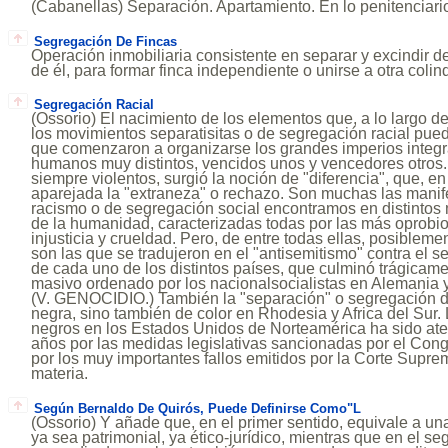
(Cabanellas) Separación. Apartamiento. En lo penitenciario
Segregación De Fincas
Operación inmobiliaria consistente en separar y excindir de
de él, para formar finca independiente o unirse a otra colin
Segregación Racial
(Ossorio) El nacimiento de los elementos que, a lo largo de
los movimientos separatisitas o de segregación racial pue
que comenzaron a organizarse los grandes imperios integ
humanos muy distintos, vencidos unos y vencedores otros. 
siempre violentos, surgió la noción de "diferencia", que, e
aparejada la "extraneza" o rechazo. Son muchas las mani
racismo o de segregación social encontramos en distintos 
de la humanidad, caracterizadas todas por las más oprobi
injusticia y crueldad. Pero, de entre todas ellas, posiblem
son las que se tradujeron en el "antisemitismo" contra el s
de cada uno de los distintos países, que culminó trágicame
masivo ordenado por los nacionalsocialistas en Alemania y 
(V. GENOCIDIO.) También la "separación" o segregación de
negra, sino también de color en Rhodesia y Africa del Sur.
negros en los Estados Unidos de Norteamérica ha sido ate
años por las medidas legislativas sancionadas por el Con
por los muy importantes fallos emitidos por la Corte Supre
materia.
Según Bernaldo De Quirós, Puede Definirse Como"L
(Ossorio) Y añade que, en el primer sentido, equivale a un
ya sea patrimonial, ya ético-jurídico, mientras que en el s