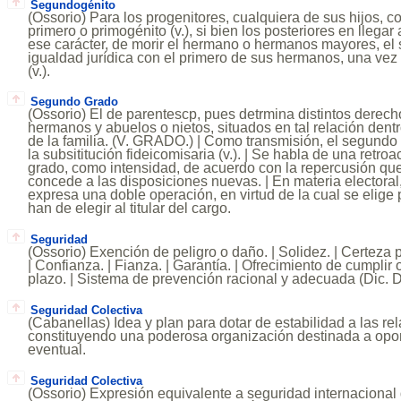
Segundogénito
(Ossorio) Para los progenitores, cualquiera de sus hijos, 
primero o primogénito (v.), si bien los posteriores en lleg
ese carácter, de morir el hermano o hermanos mayores, e
igualdad jurídica con el primero de sus hermanos, una ve
(v.).
Segundo Grado
(Ossorio) El de parentescp, pues detrmina distintos derecho
hermanos y abuelos o nietos, situados en tal relación dentr
de la familia. (V. GRADO.) | Como transmisión, el segundo 
la subsititución fideicomisaria (v.). | Se habla de una retro
grado, como intensidad, de acuerdo con la repercusión qu
concede a las disposiciones nuevas. | En materia electora
expresa una doble operación, en virtud de la cual se elige
han de elegir al titular del cargo.
Seguridad
(Ossorio) Exención de peligro o daño. | Solidez. | Certeza 
| Confianza. | Fianza. | Garantía. | Ofrecimiento de cumpli
plazo. | Sistema de prevención racional y adecuada (Dic. D
Seguridad Colectiva
(Cabanellas) Idea y plan para dotar de estabilidad a las re
constituyendo una poderosa organización destinada a opo
eventual.
Seguridad Colectiva
(Ossorio) Expresión equivalente a seguridad internacional 