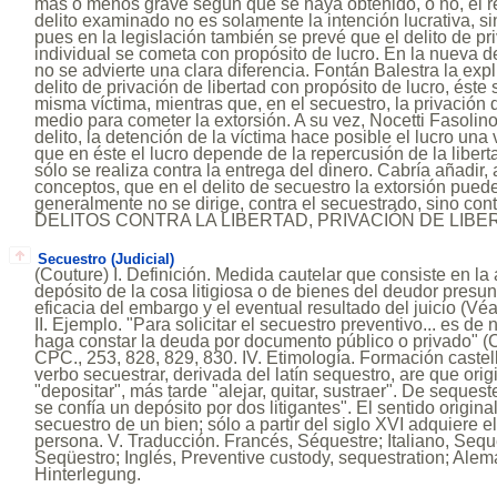
más o menos grave según que se haya obtenido, o no, el res
delito examinado no es solamente la intención lucrativa, si
pues en la legislación también se prevé que el delito de pri
individual se cometa con propósito de lucro. En la nueva d
no se advierte una clara diferencia. Fontán Balestra la exp
delito de privación de libertad con propósito de lucro, éste
misma víctima, mientras que, en el secuestro, la privación d
medio para cometer la extorsión. A su vez, Nocetti Fasolin
delito, la detención de la víctima hace posible el lucro una 
que en éste el lucro depende de la repercusión de la libert
sólo se realiza contra la entrega del dinero. Cabría añadir
conceptos, que en el delito de secuestro la extorsión puede 
generalmente no se dirige, contra el secuestrado, sino cont
DELITOS CONTRA LA LIBERTAD, PRIVACIÓN DE LIBE
Secuestro (Judicial)
(Couture) I. Definición. Medida cautelar que consiste en la
depósito de la cosa litigiosa o de bienes del deudor presunt
eficacia del embargo y el eventual resultado del juicio (V
II. Ejemplo. "Para solicitar el secuestro preventivo... es d
haga constar la deuda por documento público o privado" (CPC
CPC., 253, 828, 829, 830. IV. Etimología. Formación castel
verbo secuestrar, derivada del latín sequestro, are que ori
"depositar", más tarde "alejar, quitar, sustraer". De sequeste
se confía un depósito por dos litigantes". El sentido origina
secuestro de un bien; sólo a partir del siglo XVI adquiere 
persona. V. Traducción. Francés, Séquestre; Italiano, Sequ
Seqüestro; Inglés, Preventive custody, sequestration; Al
Hinterlegung.