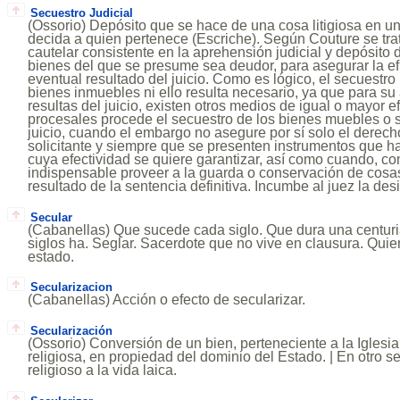
Secuestro Judicial
(Ossorio) Depósito que se hace de una cosa litigiosa en un
decida a quien pertenece (Escriche). Según Couture se tr
cautelar consistente en la aprehensión judicial y depósito d
bienes del que se presume sea deudor, para asegurar la ef
eventual resultado del juicio. Como es lógico, el secuestr
bienes inmuebles ni ello resulta necesario, ya que para su
resultas del juicio, existen otros medios de igual o mayor e
procesales procede el secuestro de los bienes muebles o 
juicio, cuando el embargo no asegure por sí solo el derech
solicitante y siempre que se presenten instrumentos que h
cuya efectividad se quiere garantizar, así como cuando, co
indispensable proveer a la guarda o conservación de cosa
resultado de la sentencia definitiva. Incumbe al juez la des
Secular
(Cabanellas) Que sucede cada siglo. Que dura una centuri
siglos ha. Seglar. Sacerdote que no vive en clausura. Quie
estado.
Secularizacion
(Cabanellas) Acción o efecto de secularizar.
Secularización
(Ossorio) Conversión de un bien, perteneciente a la Igles
religiosa, en propiedad del dominio del Estado. | En otro s
religioso a la vida laica.