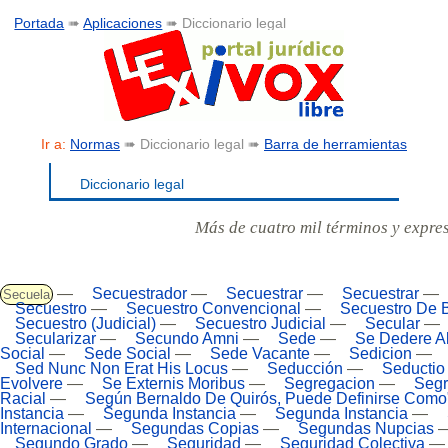
Portada
➠
Aplicaciones
➠ Diccionario legal
Ir a:
Normas
➠ Diccionario legal ➠
Barra de herramientas
Diccionario legal
Más de cuatro mil términos y expre
—
Secuestrador
—
Secuestrar
—
Secuestrar
—
Secuela
Secuestro
—
Secuestro Convencional
—
Secuestro De 
Secuestro (Judicial)
—
Secuestro Judicial
—
Secular
—
Secularizar
—
Secundo Amni
—
Sede
—
Se Dedere Ali
Social
—
Sede Social
—
Sede Vacante
—
Sedicion
—
Sed Nunc Non Erat His Locus
—
Seducción
—
Seductio
Evolvere
—
Se Externis Moribus
—
Segregacion
—
Segr
Racial
—
Según Bernaldo De Quirós, Puede Definirse Como
Instancia
—
Segunda Instancia
—
Segunda Instancia
—
Internacional
—
Segundas Copias
—
Segundas Nupcias
Segundo Grado
—
Seguridad
—
Seguridad Colectiva