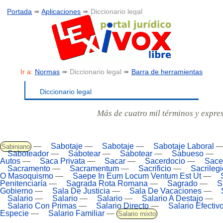
Portada
➠
Aplicaciones
➠ Diccionario legal
Ir a:
Normas
➠ Diccionario legal ➠
Barra de herramientas
Diccionario legal
Más de cuatro mil términos y expre
—
Sabotaje
—
Sabotaje
—
Sabotaje Laboral
Sabiniano
Saboteador
—
Sabotear
—
Sabotear
—
Sabueso
—
Autos
—
Saca Privata
—
Sacar
—
Sacerdocio
—
Sace
Sacramento
—
Sacramentum
—
Sacrificio
—
Sacrilegi
O Masoquismo
—
Saepe In Eum Locum Ventum Est Ut
—
Penitenciaría
—
Sagrada Rota Romana
—
Sagrado
—
S
Gobierno
—
Sala De Justicia
—
Sala De Vacaciones
—
Salario
—
Salario
—
Salario
—
Salario A Destajo
—
Salario Con Primas
—
Salario Directo
—
Salario Efectiv
Especie
—
Salario Familiar
—
Salario mixto