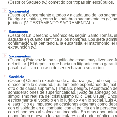
(Ossorio) Saqueo (v.) cometido por tropas sin escrúpulos.
Sacramental
(Ossorio) Concerniente a todos y a cada uno de los sacramen
De rigor o estricto, como las palabras sacramentales (v.) pa
jurídico. (V. TESTAMENTO SACRAMENTAL.)
Sacramento
(Ossorio) En Derecho Canónico es, según Santo Tomás, el
sagrada en cuanto santifica a los hombres. Los siete admit
confirmación, la penitencia, la eucaristía, el matrimonio, el
extraunción (v.).
Sacramentum
(Ossorio) Esta voz latina significaba cosas muy diversas: 
del militar. | El depósito que hacía un litigante como garant
pasaba al fisco en caso de ser rechazada su acción.
Sacrificio
(Ossorio) Ofrenda expiatoria de alabanza, gratitud o súplic
o hace ante la divinidad. | Su frimiento espontáneo del mal
otro o de causa suprema. | Trabajo, peligro. | Aceptación de
sonsideraciones de superior calidad. | Acto de abnegación.
simbolismo realista del cristianismo (Dic. Der. Usual). E
estrictamente el vocablo en lo jurídico y en lo social, Lui
el sacrificio es impuesto en ocasiones extremas como deb
con el soldado en el combate, con el policía en la persecuc
con el bombero al sofocar un incendio. En otras oportunidad
espontáneo mueve a los particulares o al poder público a