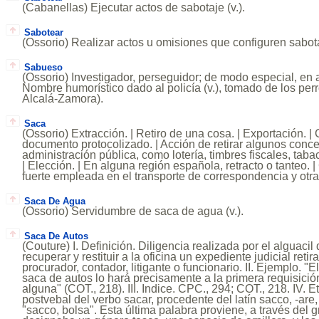
(Cabanellas) Ejecutar actos de sabotaje (v.).
Sabotear
(Ossorio) Realizar actos u omisiones que configuren sabotaj
Sabueso
(Ossorio) Investigador, perseguidor; de modo especial, en a
Nombre humorístico dado al policía (v.), tomado de los perr
Alcalá-Zamora).
Saca
(Ossorio) Extracción. | Retiro de una cosa. | Exportación. |
documento protocolizado. | Acción de retirar algunos conce
administración pública, como lotería, timbres fiscales, ta
| Elección. | En alguna región española, retracto o tanteo. |
fuerte empleada en el transporte de correspondencia y otra
Saca De Agua
(Ossorio) Servidumbre de saca de agua (v.).
Saca De Autos
(Couture) I. Definición. Diligencia realizada por el alguacil 
recuperar y restituir a la oficina un expediente judicial ret
procurador, contador, litigante o funcionario. II. Ejemplo. "
saca de autos lo hará precisamente a la primera requisició
alguna" (COT., 218). III. Indice. CPC., 294; COT., 218. IV. 
postvebal del verbo sacar, procedente del latín sacco, -are,
"sacco, bolsa". Esta última palabra proviene, a través del 