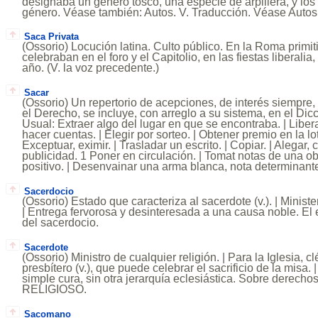
designaba un género tosco, una especie de arpillera, y lo
género. Véase también: Autos. V. Traducción. Véase Autos
Saca Privata
(Ossorio) Locución latina. Culto público. En la Roma primit
celebraban en el foro y el Capitolio, en las fiestas liberali
año. (V. la voz precedente.)
Sacar
(Ossorio) Un repertorio de acepciones, de interés siempre
el Derecho, se incluye, con arreglo a su sistema, en el Di
Usual: Extraer algo del lugar en que se encontraba. | Liberar
hacer cuentas. | Elegir por sorteo. | Obtener premio en la lot
Exceptuar, eximir. | Trasladar un escrito. | Copiar. | Alegar, ci
publicidad. 1 Poner en circulación. | Tomat notas de una obr
positivo. | Desenvainar una arma blanca, nota determinant
Sacerdocio
(Ossorio) Estado que caracteriza al sacerdote (v.). | Ministe
| Entrega fervorosa y desinteresada a una causa noble. El 
del sacerdocio.
Sacerdote
(Ossorio) Ministro de cualquier religión. | Para la Iglesia, 
presbítero (v.), que puede celebrar el sacrificio de la misa.
simple cura, sin otra jerarquía eclesiástica. Sobre derechos
RELIGIOSO.
Sacomano