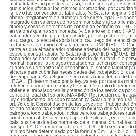
mutualidades, impuesto si acaso, cuota sindical y demás 
que suelen efectuar los mismos empresarios, por autorizarl
la ley o las convenciones laborales. (v. Salario nominal.)
abona íntegramente en numerario de curso legal. Se opone 
integrado con valores que no son moneda; y al salario mix
dinero y cosas o derechos de contenido económico. EN E
en valores que no son moneda. (v. Salario en dinero.) FA
trabajador percibe por estar casado, por ser padre de famil
a su cargo. La escuela social católica, luego de la encícl
reclamado con ahinco el salario familiar. INDIRECTO. Conj
ventajas que el trabajador obtiene además del pago princi
especie por su trabajo. (v. Salario directo.) INDIVIDUAL. El
trabajador se hace con independencia de su familia o pers
normal, aunque las clases trabajadoras luchen por consegir
cuanto a su organización económica, el salario familiar (v.
alcanza para cubrir las necesidades del trabajador. El que
desempeñada. Aquel que se encuentra muy debajo de la re
LEGAL. El determinado por la ley, ya sea por cuantía mín
retribución para cierta labor y tiempo. Conjunto de remune
obtiene el trabajador en la prestación de los servicios por 
concepto legal del salario. MAXIMO. Retribución del trabaj
ley o reglamento, no cabe rebasar. (v. Salario mínimo.) M
art. 76 de la Consolidación de las Leyes del Trabajo del Br
salario mínimo: “la contraprestación mínima debida y paga
patrono a todo trabajador, inclusive a los trabajadores rural
por día normal de servicio y capaz de satifacer, en determ
país, sus necesidades normales de alimentación, habitación
transporte”. De conformidad con el art. 81 del mencionado te
mínimo “será determinado por la fórmula Sm = a + b + c + d +
representan, respectivamente, el valor de los gastos diari