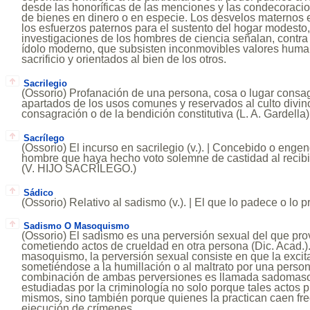
desde las honoríficas de las menciones y las condecoraci
de bienes en dinero o en especie. Los desvelos maternos en
los esfuerzos paternos para el sustento del hogar modesto,
investigaciones de los hombres de ciencia señalan, contra
ídolo moderno, que subsisten inconmovibles valores huma
sacrificio y orientados al bien de los otros.
Sacrilegio
(Ossorio) Profanación de una persona, cosa o lugar consag
apartados de los usos comunes y reservados al culto divino
consagración o de la bendición constitutiva (L. A. Gardella)
Sacrílego
(Ossorio) El incurso en sacrilegio (v.). | Concebido o enge
hombre que haya hecho voto solemne de castidad al recibi
(V. HIJO SACRÍLEGO.)
Sádico
(Ossorio) Relativo al sadismo (v.). | El que lo padece o lo p
Sadismo O Masoquismo
(Ossorio) El sadismo es una perversión sexual del que pro
cometiendo actos de crueldad en otra persona (Dic. Acad.)
masoquismo, la perversión sexual consiste en que la excit
sometiéndose a la humillación o al maltrato por una person
combinación de ambas perversiones es llamada sadomaso
estudiadas por la criminología no solo porque tales actos p
mismos, sino también porque quienes la practican caen fr
ejecución de crímenes.