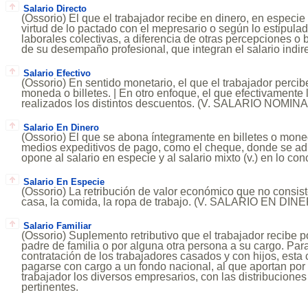
Salario Directo
(Ossorio) El que el trabajador recibe en dinero, en especi
virtud de lo pactado con el mepresario o según lo estipul
laborales colectivas, a diferencia de otras percepciones o 
de su desempaño profesional, que integran el salario indirec
Salario Efectivo
(Ossorio) En sentido monetario, el que el trabajador percibe
moneda o billetes. | En otro enfoque, el que efectivamente 
realizados los distintos descuentos. (V. SALARIO NOMIN
Salario En Dinero
(Ossorio) El que se abona íntegramente en billetes o mone
medios expeditivos de pago, como el cheque, donde se adm
opone al salario en especie y al salario mixto (v.) en lo con
Salario En Especie
(Ossorio) La retribución de valor económico que no consist
casa, la comida, la ropa de trabajo. (V. SALARIO EN DI
Salario Familiar
(Ossorio) Suplemento retributivo que el trabajador recibe p
padre de familia o por alguna otra persona a su cargo. Para
contratación de los trabajadores casados y con hijos, esta 
pagarse con cargo a un fondo nacional, al que aportan por 
trabajador los diversos empresarios, con las distribuciones
pertinentes.