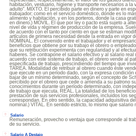
habitación, vestuario, higiene y transporte necesarios a la 
adulto”. MIXTO. El percibido parte en dinero y parte en esp
trabajador; como en el servicio doméstico, donde es lo más
alimento y habitación, y en los porteros, donde la casa grati
en dinero.) MOVIL. El que por ley o pacto está sujeto a alt
nivel de vida y régimen de producción de la empresa. Suel
de acuerdo con el tanto por ciento en que se estiman modi
artículos de primera necesidad desde la entrada en vigor de
NOMINAL. El convenido entre el trabajador y el empresario,
beneficios que obtiene por su trabajo el obrero o empleado
que su retribución experimenta con regularidad y al efectu
haberes. Se contrapone el salario efectivo y al salario rea
acuerdo con este sistema de trabajo, el obrero vende al p
especificada de trabajo, prescindiendo del tiempo que invi
TAREA. Modalidad de retribuir al obrero cuando éste vende
que ejecute en un período dado, con la expresa condición 
bajar de un mínimo determinado, según el concepto de S
percibido por el obrero que cede o arrienda a su patrono s
conocimientos durante un período determinado, con indep
de trabajo que ejecuta. REAL. La totalidad de los beneficio
prestación de sus servicios profesionales, incluidos los se
correspondan. En otro sentido, la capacidad adquisitiva del 
nominal.) VITAL. En sentido estricto, lo mismo que salario m
Salario
Remuneración, provecho o ventaja que corresponde al trab
de su servicio.
Salario A Destajo