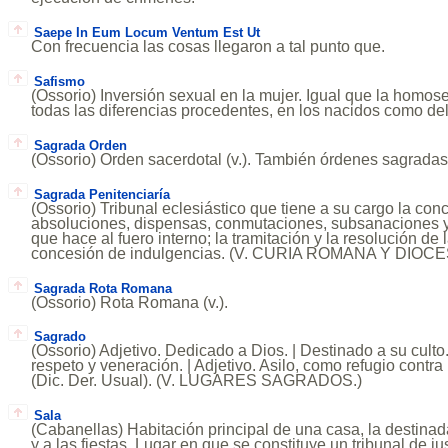
Saepe In Eum Locum Ventum Est Ut
Con frecuencia las cosas llegaron a tal punto que.
Safismo
(Ossorio) Inversión sexual en la mujer. Igual que la homose
todas las diferencias procedentes, en los nacidos como de
Sagrada Orden
(Ossorio) Orden sacerdotal (v.). También órdenes sagradas
Sagrada Penitenciaría
(Ossorio) Tribunal eclesiástico que tiene a su cargo la con
absoluciones, dispensas, conmutaciones, subsanaciones 
que hace al fuero interno; la tramitación y la resolución de 
concesión de indulgencias. (V. CURIA ROMANA Y DIOC
Sagrada Rota Romana
(Ossorio) Rota Romana (v.).
Sagrado
(Ossorio) Adjetivo. Dedicado a Dios. | Destinado a su culto
respeto y veneración. | Adjetivo. Asilo, como refugio contra 
(Dic. Der. Usual). (V. LUGARES SAGRADOS.)
Sala
(Cabanellas) Habitación principal de una casa, la destinada
y a las fiestas. Lugar en que se constituye un tribunal de ju