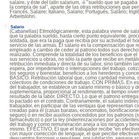
salaire, y éste del latín salarium, -ii "sueldo que se paga
la compra de sal", aparte de las otras retribuciones que per
Francés, Salaire; Italiano, Salario; Portugués, Salârio; In
Arbeitslohn.
Salario
(Cabanellas) Etimológicamente, esta palabra viene de sala
que la palabra sueldo, hasta cierto punto equivalente, proc
soldada, que era la paga que recibía por su actividad el 
servicio de las armas. El salario es la compensación que r
empleado a cambio de ceder al patrono todos sus derechos
realizado. Comprende la totalidad de los beneficios que el 
sus servicios u obras, no sólo la parte que recibe en metá
retribución inmediata y directa de su labor, sino también l
espera, por impedimento o interrupciones del trabajo, coti
los seguros y bienestar, beneficios a los herederos y conc
BASICO. Retribución laboral que, como cantidad mínima, se
colectivos de condiciones de trabajo. CON PRIMAS. En est
del trabajador, se establece un salario mínimo o básico y
suplementaria, proporcional al rendimiento, al tiempo invert
resultado de la labor. DIRECTO. Lo que el patrono entrega 
lo pactado en el contrato. Contrariamente, el salario indirec
trabajador, en participar de las ventajas que representan ci
creadas para él (casas baratas, economatos, bonificacione
seguro) o en recibir auxilios concedidos por los patronos (
farmacéutico) o por la ley (indemnizaciones por accidentes 
del trabajo y como remuneración aneja a los riesgos y bene
mismo. EFECTIVO. El que el trabajador recibe “en efectivo
con mayor corrección de lenguaje, el que percibe efectivam
descuentos forzosos y regulares, por jubilación, seguros s