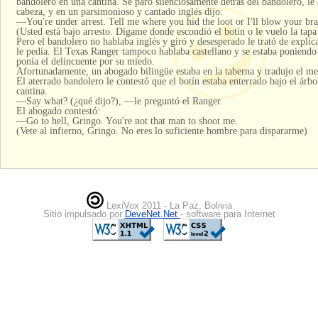
bandolero en una cantina. Se paró silenciosamente detrás del bandolero, le 
cabeza, y en un parsimonioso y cantado inglés dijo:
—You're under arrest. Tell me where you hid the loot or I'll blow your bra
(Usted está bajo arresto. Dígame donde escondió el botín o le vuelo la tapa 
Pero el bandolero no hablaba inglés y giró y desesperado le trató de explic
le pedía. El Texas Ranger tampoco hablaba castellano y se estaba poniendo 
ponía el delincuente por su miedo.
Afortunadamente, un abogado bilingüe estaba en la taberna y tradujo el me
El aterrado bandolero le contestó que el botín estaba enterrado bajo el árbol
cantina.
—Say what? (¿qué dijo?), —le preguntó el Ranger.
El abogado contestó:
—Go to hell, Gringo. You're not that man to shoot me.
(Vete al infierno, Gringo. No eres lo suficiente hombre para dispararme)
LexiVox 2011 - La Paz, Bolivia
Sitio impulsado por
DeveNet.Net
- software para Internet