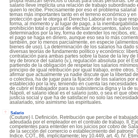
propia realizan servicios u obras para otras personas. De 
salario lleve implícita una relación de trabajo subordinado 
quien lo recibe. Precisamente por eso el problema salarial
temas más importantes tanto en el terreno económico y en e
protección que le otorga el Derecho Laboral en lo que respe
forma, al momento y al lugar de pago, a la inembargabilidad
prohibición total o parcial de efectuar descuentos, salvo 
determinados por la ley, forma de extender los recibos, etc.
el pago se haga en dinero, aunque eso sea lo más corrient
también, por lo menos parcialmente, en especie (alimentos,
bienes de uso). La determinación de los salarios ha dado 
diversas teorías de fundamento político y económico: liber
contratación para ambas partes sobre la base de la ley de 
ley de bronce del salario (v.), regulación absoluta por el Es
partiendo de la obligación de respetar los salarios mínimos, 
principio de igual retribución por igual trabajo, entre otro
afirmar que actualmente ya nadie discute que la libertad de
o colectiva, ha de jugar para la fijación de los salarios po
establecido por la ley, teniendo en cuenta las necesidades
de cubrir el trabajador para su subsistencia digna y la de s
Nápoli, el salario ideal es el salario justo, o sea el que ob
justicia social y que ha de satisfacer no solo las necesidad
asalariado, sino asimismo las espirituales.
Salario
(Couture) I. Definición. Retribución que percibe el trabaja
adeudada por el empleador en el contrato de trabajo. II. E
competentes para enterder en los juicios por cobro de Sala
de la sección del comercio o establecimiento del patrono" (Le
Indice. COT., 86, implícitamente; ley 10.449, art. 4). IV. Eti