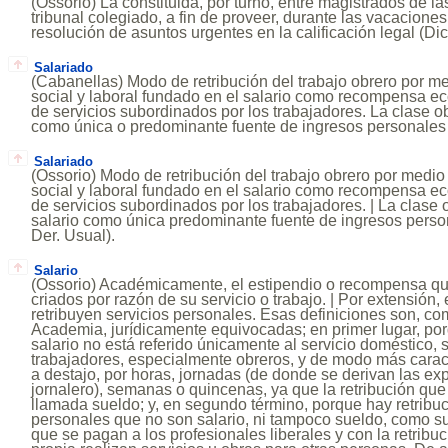
(Ossorio) La constituida, por turno, entre magistrados de la
tribunal colegiado, a fin de proveer, durante las vacaciones 
resolución de asuntos urgentes en la calificación legal (Dic
Salariado
(Cabanellas) Modo de retribución del trabajo obrero por me
social y laboral fundado en el salario como recompensa e
de servicios subordinados por los trabajadores. La clase ob
como única o predominante fuente de ingresos personales y
Salariado
(Ossorio) Modo de retribución del trabajo obrero por medio d
social y laboral fundado en el salario como recompensa e
de servicios subordinados por los trabajadores. | La clase 
salario como única predominante fuente de ingresos person
Der. Usual).
Salario
(Ossorio) Académicamente, el estipendio o recompensa qu
criados por razón de su servicio o trabajo. | Por extensión
retribuyen servicios personales. Esas definiciones son, c
Academia, jurídicamente equivocadas; en primer lugar, por
salario no está referido únicamente al servicio doméstico, 
trabajadores, especialmente obreros, y de modo más caract
a destajo, por horas, jornadas (de donde se derivan las exp
jornalero), semanas o quincenas, ya que la retribución qu
llamada sueldo; y, en segundo término, porque hay retribuc
personales que no son salario, ni tampoco sueldo, como s
que se pagan a los profesionales liberales y con la retribu