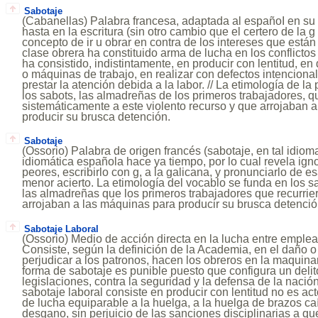
Sabotaje
(Cabanellas) Palabra francesa, adaptada al españoI en su s
hasta en la escritura (sin otro cambio que el certero de la g 
concepto de ir u obrar en contra de los intereses que est
clase obrera ha constituido arma de lucha en los conflictos 
ha consistido, indistintamente, en producir con lentitud, en
o máquinas de trabajo, en realizar con defectos intenciona
prestar la atención debida a la labor. // La etimología de l
los sabots, las almadreñas de los primeros trabajadores, q
sistemáticamente a este violento recurso y que arrojaban 
producir su brusca detención.
Sabotaje
(Ossorio) Palabra de origen francés (sabotaje, en tal idiom
idiomática española hace ya tiempo, por lo cual revela ign
peores, escribirlo con g, a la galicana, y pronunciarlo de 
menor acierto. La etimología del vocablo se funda en los 
las almadreñas que los primeros trabajadores que recurrie
arrojaban a las máquinas para producir su brusca detención
Sabotaje Laboral
(Ossorio) Medio de acción directa en la lucha entre empl
Consiste, según la definición de la Academia, en el daño o
perjudicar a los patronos, hacen los obreros en la maquinar
forma de sabotaje es punible puesto que configura un deli
legislaciones, contra la seguridad y la defensa de la naci
sabotaje laboral consiste en producir con lentitud no es act
de lucha equiparable a la huelga, a la huelga de brazos caí
desgano, sin perjuicio de las sanciones disciplinarias a qu