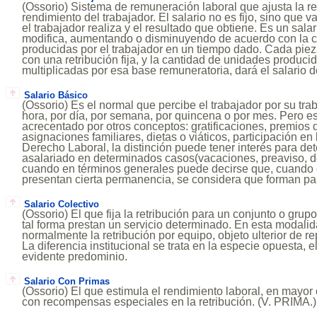
(Ossorio) Sistema de remuneración laboral que ajusta la ret
rendimiento del trabajador. El salario no es fijo, sino que 
el trabajador realiza y el resultado que obtiene. Es un sala
modifica, aumentando o disminuyendo de acuerdo con la c
producidas por el trabajador en un tiempo dado. Cada pie
con una retribución fija, y la cantidad de unidades produci
multiplicadas por esa base remuneratoria, dará el salario d
Salario Básico
(Ossorio) Es el normal que percibe el trabajador por su trab
hora, por día, por semana, por quincena o por mes. Pero e
acrecentado por otros conceptos: gratificaciones, premios 
asignaciones familiares, dietas o viáticos, participación en 
Derecho Laboral, la distinción puede tener interés para de
asalariado en determinados casos(vacaciones, preaviso, de
cuando en términos generales puede decirse que, cuando
presentan cierta permanencia, se considera que forman part
Salario Colectivo
(Ossorio) El que fija la retribución para un conjunto o gru
tal forma prestan un servicio determinado. En esta modalid
normalmente la retribución por equipo, objeto ulterior de r
La diferencia institucional se trata en la especie opuesta, el 
evidente predominio.
Salario Con Primas
(Ossorio) El que estimula el rendimiento laboral, en mayor 
con recompensas especiales en la retribución. (V. PRIMA.)