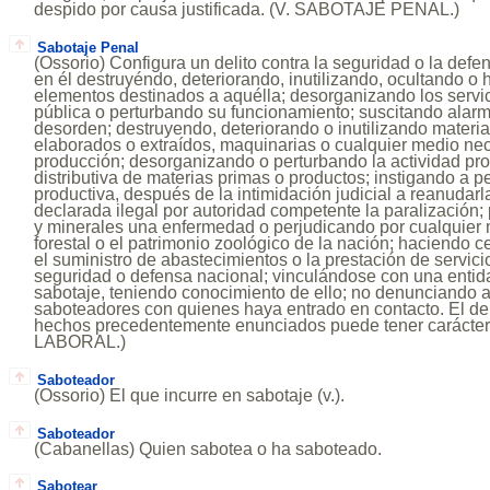
despido por causa justificada. (V. SABOTAJE PENAL.)
Sabotaje Penal
(Ossorio) Configura un delito contra la seguridad o la defe
en él destruyéndo, deteriorando, inutilizando, ocultando o 
elementos destinados a aquélla; desorganizando los servici
pública o perturbando su funcionamiento; suscitando alarma
desorden; destruyendo, deteriorando o inutilizando materi
elaborados o extraídos, maquinarias o cualquier medio nec
producción; desorganizando o perturbando la actividad pro
distributiva de materias primas o productos; instigando a per
productiva, después de la intimidación judicial a reanudarl
declarada ilegal por autoridad competente la paralización
y minerales una enfermedad o perjudicando por cualquier 
forestal o el patrimonio zoológico de la nación; haciendo ce
el suministro de abastecimientos o la prestación de servici
seguridad o defensa nacional; vinculándose con una entid
sabotaje, teniendo conocimiento de ello; no denunciando a
saboteadores con quienes haya entrado en contacto. El del
hechos precedentemente enunciados puede tener carácte
LABORAL.)
Saboteador
(Ossorio) El que incurre en sabotaje (v.).
Saboteador
(Cabanellas) Quien sabotea o ha saboteado.
Sabotear