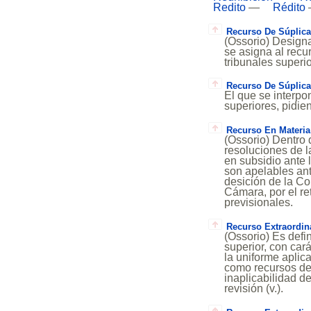
Redito
—
Rédito
Recurso De Súplica
(Ossorio) Designa
se asigna al recu
tribunales superi
Recurso De Súplica
El que se interpo
superiores, pidie
Recurso En Materia
(Ossorio) Dentro 
resoluciones de l
en subsidio ante 
son apelables an
desición de la Co
Cámara, por el re
previsionales.
Recurso Extraordin
(Ossorio) Es defi
superior, con car
la uniforme aplica
como recursos de 
inaplicabilidad d
revisión (v.).