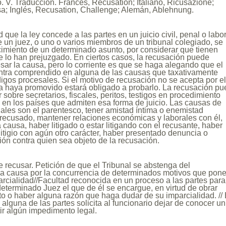
. V. Traducción. Francés, Récusation; Italiano, Ricusazione;
a; Inglés, Recusation, Challenge; Alemán, Ablehnung.
 que la ley concede a las partes en un juicio civil, penal o labor
 un juez, o uno o varios miembros de un tribunal colegiado, se
imiento de un determinado asunto, por considerar que tienen
ue lo han prejuzgado. En ciertos casos, la recusación puede
sar la causa, pero lo corriente es que se haga alegando que el
ntra comprendido en alguna de las causas que taxativamente
gos procesales. Si el motivo de recusación no se acepta por e
la haya promovido estará obligado a probarlo. La recusación p
 sobre secretarios, fiscales, peritos, testigos en procedimiento
s en los países que admiten esa forma de juicio. Las causas de
ales son el parentesco, tener amistad íntima o enemistad
 recusado, mantener relaciones económicas y laborales con él,
a causa, haber litigado o estar litigando con el recusante, haber
 litigio con agún otro carácter, haber presentado denuncia o
ón contra quien sea objeto de la recusación.
e recusar. Petición de que el Tribunal se abstenga del
la causa por la concurrencia de determinados motivos que pon
arcialidad//Facultad reconocida en un proceso a las partes para
eterminado Juez el que de él se encargue, en virtud de obrar
o o haber alguna razón que haga dudar de su imparcialidad. //
l alguna de las partes solicita al funcionario dejar de conocer un
tir algún impedimento legal.