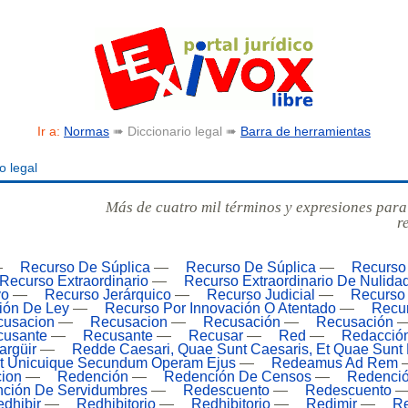
Ir a:
Normas
➠ Diccionario legal ➠
Barra de herramientas
o legal
Más de cuatro mil términos y expresiones para
r
—
Recurso De Súplica
—
Recurso De Súplica
—
Recurso
Recurso Extraordinario
—
Recurso Extraordinario De Nulidad
vo
—
Recurso Jerárquico
—
Recurso Judicial
—
Recurso 
ción De Ley
—
Recurso Por Innovación O Atentado
—
Recu
cusacion
—
Recusacion
—
Recusación
—
Recusación
cusante
—
Recusante
—
Recusar
—
Red
—
Redacció
argüir
—
Redde Caesari, Quae Sunt Caesaris, Et Quae Sunt 
t Unicuique Secundum Operam Ejus
—
Redeamus Ad Rem
ion
—
Redención
—
Redención De Censos
—
Redenció
ción De Servidumbres
—
Redescuento
—
Redescuento
dhibir
—
Redhibitorio
—
Redhibitorio
—
Redimir
—
Re