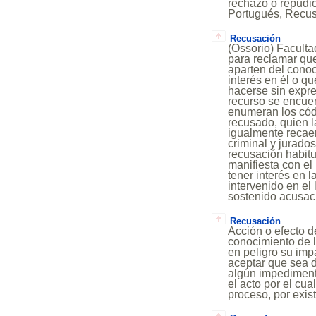
rechazo o repudio
Portugués, Recus
Recusación
(Ossorio) Facultad
para reclamar que
aparten del conoc
interés en él o q
hacerse sin expre
recurso se encue
enumeran los códi
recusado, quien 
igualmente recaer
criminal y jurado
recusación habitu
manifiesta con el
tener interés en l
intervenido en el
sostenido acusaci
Recusación
Acción o efecto d
conocimiento de 
en peligro su imp
aceptar que sea d
algún impediment
el acto por el cua
proceso, por exis