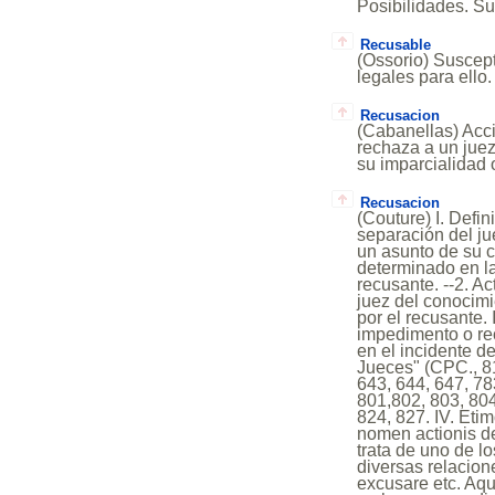
Posibilidades. Su
Recusable
(Ossorio) Suscept
legales para ello.
Recusacion
(Cabanellas) Acci
rechaza a un jue
su imparcialidad
Recusacion
(Couture) I. Defin
separación del jue
un asunto de su 
determinado en la
recusante. --2. Ac
juez del conocimi
por el recusante. 
impedimento o rec
en el incidente d
Jueces" (CPC., 81
643, 644, 647, 78
801,802, 803, 804
824, 827. IV. Etim
nomen actionis de
trata de uno de 
diversas relacio
excusare etc. Aqu