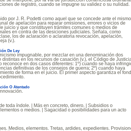
caciones de registro, cuando se impugne su validez o su nulidad.
nido por J. R. Podetti como aquel que se concede ante el mism
bunal de apelación para reparar omisiones, errores o vicios de
e juicio y que constituyen trámites comunes o medios de
ales en contra de las desiciones judiciales. Señala, como
clase, los de aclaración o aclaratoria revocación, apelación,
ja (v.).
ción De Ley
cnicismo impugnable, por mezclar en una denominación dos
 distintas en los recursos de casación (v.), el Código de Justici
 lo reconoce en dos casos diferentes: 1º) cuando se haya infring
tencias definitivas de los consejos de guerra; 2º) cuando haya
iento de forma en el juicio. El primer aspecto garantiza el fon
ocedimiento.
ción O Atentado
Innovación.
de toda índole. | Más en concreto, dinero. | Subsidios o
lementos o medios. | Sagacidad o posibilidades para un acto
es. Medios, elementos. Tretas, ardides, expedientes. Provision