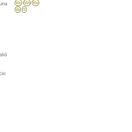
Vic
Vin
Viv
 una
Vo
Y
alió
cio