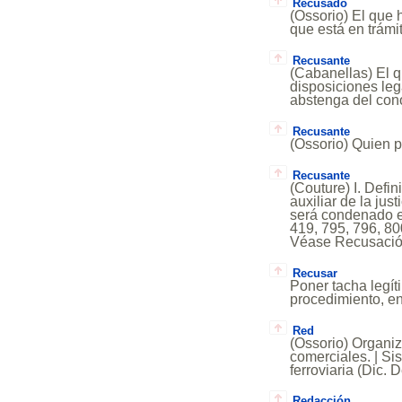
Recusado
(Ossorio) El que h
que está en trám
Recusante
(Cabanellas) El q
disposiciones leg
abstenga del cono
Recusante
(Ossorio) Quien p
Recusante
(Couture) I. Defi
auxiliar de la jus
será condenado el
419, 795, 796, 80
Véase Recusació
Recusar
Poner tacha legít
procedimiento, en
Red
(Ossorio) Organiz
comerciales. | Si
ferroviaria (Dic. D
Redacción