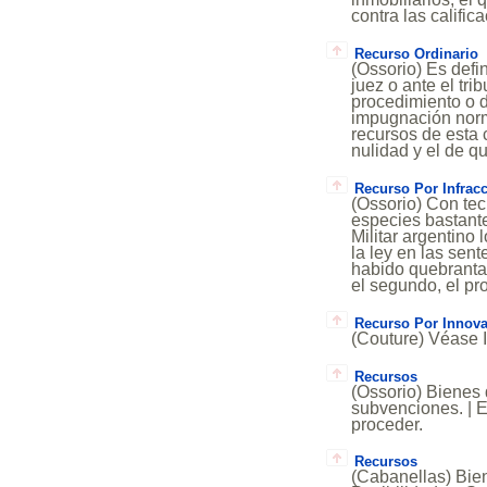
contra las califi
Recurso Ordinario
(Ossorio) Es defi
juez o ante el tri
procedimiento o d
impugnación norm
recursos de esta 
nulidad y el de que
Recurso Por Infrac
(Ossorio) Con te
especies bastante
Militar argentino
la ley en las sen
habido quebrantam
el segundo, el pr
Recurso Por Innova
(Couture) Véase 
Recursos
(Ossorio) Bienes 
subvenciones. | E
proceder.
Recursos
(Cabanellas) Bien