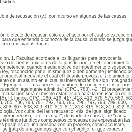
bsidios.
ible de recusación (v.), por incurso en algunas de las causas
ón o efecto de recusar; esto es, el acto por el cual se excepcio
z para que entienda o conozca de la causa, cuando se juzga qu
 ofrece motivadas dudas.
ición. 1. Facultad acordada a los litigantes para provocar la
z o de ciertos auxiliares de la jurisdicción, en el conocimiento 
competencia, cuando media motivo de impedimento o sospecha
 ley, reconocido por el mismo juez o debidamente justificado po
to procesal mediante el cual el litigante provoca el alejamiento 
ento de un asunto en el cual su intervención ha sido impugnad
II. Ejemplo. 1. "Los Jueces se inhiben de conocer en los juicios
usación legalmente admitida" (CPC., 783). --2. "El procedimie
e recusación será el mismo establecido para la recusación de lo
5). III. Indice. CPC., 280, 416, 417, 418, 419, 578, 579, 580, 58
3, 785, 786, 788, 791, 792, 793, 795, 796, 797, 798, 799, 800,
, 806, 807, 808, 809, 810, 811, 812, 813, 815, 818, 819, 822, 82
ología. Voz culta, del latín recusatio, -nis, de igual significado,
l verbo recuso, -are "recusar", derivado de causa, -ae "causa".
los términos jurídicos compuestos concausa que expresaban las
nes posibles de una persona con un proceso, como accusare,
í se trata de una composición con el prefijo re- que expresa