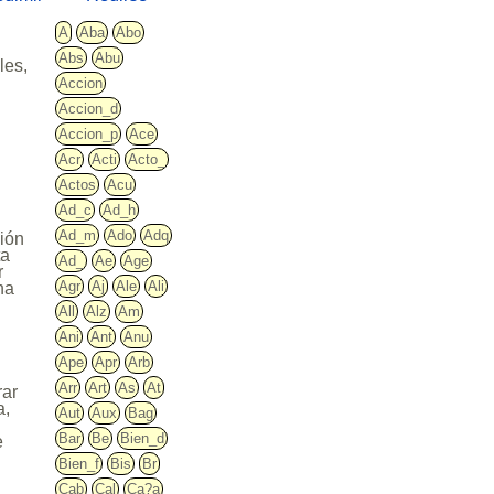
A
Aba
Abo
Abs
Abu
les,
Accion
Accion_d
Accion_p
Ace
Acr
Acti
Acto_
Actos
Acu
Ad_c
Ad_h
Ad_m
Ado
Adq
ción
ta
Ad_
Ae
Age
r
Agr
Aj
Ale
Ali
ha
All
Alz
Am
Ani
Ant
Anu
Ape
Apr
Arb
Arr
Art
As
At
rar
a,
Aut
Aux
Bag
Bar
Be
Bien_d
e
Bien_f
Bis
Br
Cab
Cal
Ca?a