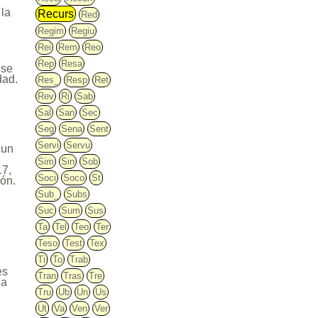
 la
Recurs
Red
Regim
Regiu
Rei
Rem
Reo
Rep
Resa
 se
dad.
Res_
Resp
Ret
Rev
Ri
Sab
Sal
San
Sec
Seg
Sena
Sent
Servi
Servu
 un
Sim
Sin
Sob
17,
Soci
Soco
St
ión.
Sub_
Subs
Suc
Sum
Sus
Ta
Tel
Teo
Ter
Teso
Test
Tex
Ti
To
Trab
es
Tran
Tras
Tre
la
Tru
Ub
Un
Us
Ut
Va
Ven
Ver