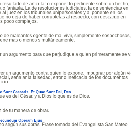
y resultado de articular o exponer lo pertinente sobre un hecho,
a o fantasía. La de resoluciones judiciales, la de sentencias en
 al juez en los tribunales unipersonales y al ponente en los
e no deja de haber corruptelas al respecto, con descargo en
os poco complejos.
to de maleantes ogente de mal vivir, simplemente sospechosos,
etiene más o menos simultáneamente.
er un argumento para que perjudique a quien primeramente se v
er un argumento contra quien lo expone. Impugnar por algún vi
ecial, señalar la falsedad, error o ineficacia de los documentos
icio.
e Sunt Caesaris, Et Quae Sunt Dei, Deo
ue es del César, y a Dios lo que es de Dios.
 de tu manera de obrar.
Secundum Operam Ejus
no según sus obras. Frase tomada del Evangelista San Mateo