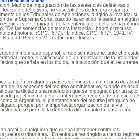
ario De Nulidad Notoria
nición. Medio de impugnación de las sentencias definitivas o
n fuerza de definitivas, no susceptibles de tercera instancia,
ente de los Tribunales de Apelaciones, dirigido a invalidar s
ión de la Suprema Corte, cuando ha existido falsedad en algún
esencial y determinante de la sentencia o en ella se ha infring
lo. "De las sentencias de tercera instancia... habrá el recurso
nulidad notoria" (CPC., 677). III. Indice. CPC., 677*, 1041. IV.
 Nulidad; Recurso. V. Traducción. Omissis.
vo
erecho Inmobiliario español, el que se interpone, ante el presid
rritorial, contra la calificación de un registrador de la propiedad,
fectos que señala en los títulos, la inscripción que el recurrente
oce también en algunos países y épocas como recurso de alza
e una de las especies del recurso administrativo, cuando se acu
del que ha dictado una resolución que se impugna o por un acto
vocado por él mismo, pese al interpuesto recurso de reposición (v
 como la Argentina, el planteamiento del recurso jerárquico no
bligado, porque, por la imperfecta organización de la vía
istrativa, se permite la demanda directa ante la jurisdicción
ido amplio, cualquiera que quepa interponer contra las
os jueces o tribunales. | En enfoque restringido a ciertos regíme
que se interpone, por la vía de jurisdicción contenciosa ordinaria