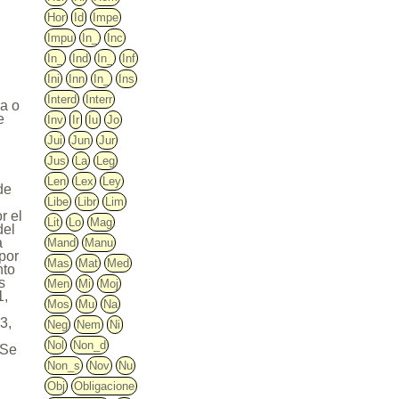
Hor
Id
Impe
Impu
In_
Inc
In_
Ind
In_
Inf
Ini
Inn
In_
Ins
Interd
Interr
na o
e
Inv
Ir
Iu
Jo
Jui
Jun
Jur
Jus
La
Leg
Len
Lex
Ley
de
Libe
Libr
Lim
r el
Lit
Lo
Mag
del
a
Mand
Manu
 por
Mas
Mat
Med
nto
s
Men
Mi
Moj
1,
Mos
Mu
Na
3,
Neg
Nem
Ni
Nol
Non_d
 Se
Non_s
Nov
Nu
Obj
Obligacione