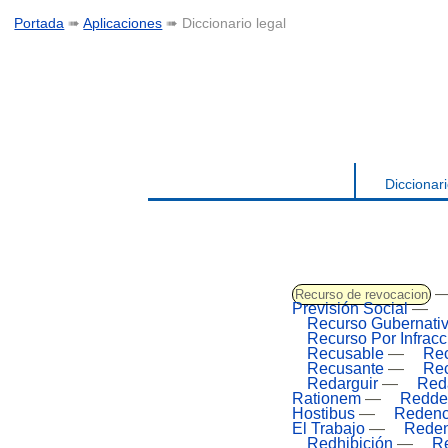
Portada
➠
Aplicaciones
➠ Diccionario legal
Diccionari
Recurso de revocacion
Previsión Social
—
Recurso Gubernati
Recurso Por Infrac
Recusable
—
Re
Recusante
—
Re
Redarguir
—
Red
Rationem
—
Redde
Hostibus
—
Redenc
El Trabajo
—
Reden
Redhibición
—
Re