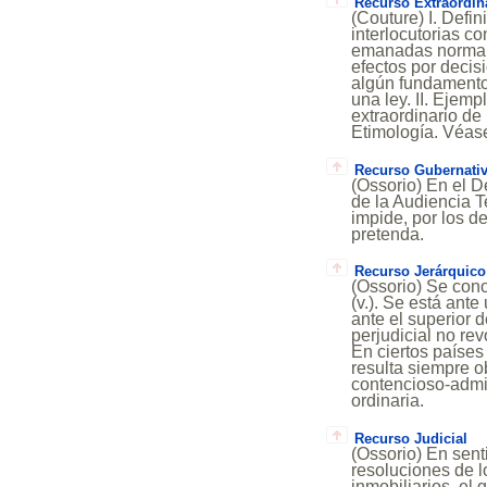
Recurso Extraordin
(Couture) I. Defi
interlocutorias co
emanadas normalm
efectos por decis
algún fundamento 
una ley. II. Ejemp
extraordinario de 
Etimología. Véase
Recurso Gubernati
(Ossorio) En el D
de la Audiencia Te
impide, por los de
pretenda.
Recurso Jerárquico
(Ossorio) Se con
(v.). Se está ant
ante el superior 
perjudicial no re
En ciertos países
resulta siempre o
contencioso-admin
ordinaria.
Recurso Judicial
(Ossorio) En sent
resoluciones de l
inmobiliarios, el 