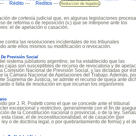
—
Rédito
—
Reditos
—
Reduccion de legados
ción de cortesía judicial que, en algunas legislaciones procesa
rso de reforma o de reposición (v.) que se interpone ante los
ores: el de apelación o casación.
ne contra las resoluciones incidentales de los tribunales
ndo ante ellos mismos su modificación o revocación.
 De Previsión Social
del sistema jubilatorio argentino, se ha establecido que las
as cajas son susceptibles de recurso de revocatoria y de apela
la Comisión Nacional de Previsión Social, y las dictadas por és
te la Cámara Nacional de Apelaciones del Trabajo. Además, po
rte Suprema de Justicia, se admite el recurso de queja ante dic
tardo o falta de resolución en que incurran los organismos
ario
nido por J. R. Podetti como el que se concede ante el tribunal
ácter excepcional y restrictivo, generalmente con el fin de asegu
ción de la Constitución nacional o provincial, o de la ley. Señal
esta clase, el de inconstitucionalidad, el de casación (por
e ley o de doctrina legal, o por quebrantamiento de forma) y el d