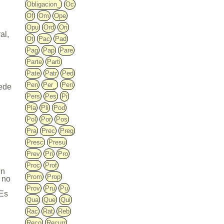
Obligacion_
Oc
Of
Om
Ope
Opu
Ord
Ori
al,
Ot
Pac
Pad
Pag
Pap
Pare
Parte
Parti
Pate
Patr
Ped
l
Pen
Per_
Peri
uede
Pers
Pes
Pi
Pla
Pli
Pod
Pol
Por
Pos
Pra
Prec
Preg
Presc
Presu
Prev
Pri
Pro
Proc
Prof
en
Prom
Prop
 no
Prov
Pru
Pu
 Es
Qua
Que
Qui
Rac
Rat
Reb
Reco
Recurr