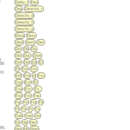
Delito_t
Den
Dep
Derecho_c
Derecho_d
o
Derecho_h
Derecho_p
Desa
Desc
Desl
Desv
Dev
Dic
Dil
Dis
Div
Doc
Dom
a
Dor
Du
Ed
Ei
ido
El
Em
Enc
do;
Enf
Ent
e
Esc
Esp
Est
Et
Exa
Exc
Ex_
Exp
Ext
Fac
Fal
Fe
Fia
Fil
Fl
Fo
Fr
Fu
Gab
Gas
Go
Gr
Ha
Hec
es.
Her
Hi
Hom