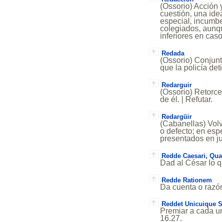
(Ossorio) Acción 
cuestión, una ide
especial, incumbe
colegiados, aunqu
inferiores en cas
Redada
(Ossorio) Conjun
que la policía d
Redarguir
(Ossorio) Retorc
de él. | Refutar.
Redargüir
(Cabanellas) Volv
o defecto; en esp
presentados en ju
Redde Caesari, Qua
Dad al César lo q
Redde Rationem
Da cuenta o razón
Reddet Unicuique 
Premiar a cada u
16.27.