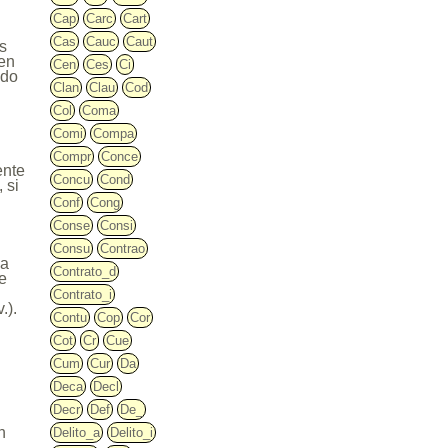
Cap
Carc
Cart
Cas
Cauc
Caut
us
 en
Cen
Ces
Ci
ido
Clan
Clau
Cod
Col
Coma
Comi
Compa
Compr
Conce
ente
Concu
Cond
 si
Conf
Cong
Conse
Consi
Consu
Contrao
da
Contrato_d
de
Contrato_i
.).
Contu
Cop
Cor
Cot
Cr
Cue
Cum
Cur
Da
Deca
Decl
Decr
Def
De_
n
Delito_a
Delito_i
,