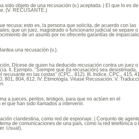
a sido objeto de una recusación (v.) aceptada. | El que lo es de
ite. (V. RECUSANTE.)
ue recusa; esto es, la persona que solicita, de acuerdo con las
ales, que un juez, magistrado o funcionario judicial se separe o
cimiento de un asunto por no ofrecerle garantías de imparciali
lantea una recusación (v.).
nición. Dícese de quien ha deducido recusación contra un juez o
ticia. II. Ejemplo. "Siempre que (la recusación) sea desistimada,
 recusante en las costas" (CPC., 812). III. Indice. CPC., 415, 4
0, 801, 804, 812. IV. Etimología. Véase Recusación. V. Traducc
n.
ima a jueces, peritos, testigos, para que no actúen en el
 el que han sido llamados a intervenir.
ación clandestina, como red de espionaje. | Conjunto de agent
stema de comunicaciones de una país, como la red telefónica o 
er. Usual).