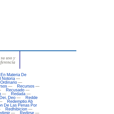
 su uso y
eferencia
 En Materia De
 Notoria
—
Ordinario
—
rsos
—
Recursos
—
—
Recusado
—
n
—
Redada
—
Dei, Deo
—
Redde
—
Redemptio Ab
n De Las Penas Por
—
Redhibicion
—
dimir
—
Redirse
—