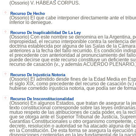
(Ossorio) V. HÁBEAS CORPUS.
Recurso De Hecho
(Ossorio) El que cabe interponer directamente ante el tribu
inferior lo deniegue.
Recurso De Inaplicabilidad De La Ley
(Ossorio) Con este nombre se denomina en la Argentina, po
impropiedad, el recurso interponible contra la sentencia def
doctrina establecida por alguna de las Salas de la Cámara
anteriores a la fecha del fallo recurrido. Es condición ind
el precedente con anterioridad al pronunciamiento del fallo
puede decirse que este recurso constituye un deficiente sust
recurso de casación (v., y además ACUERDO PLENARIO.
Recurso De Injusticia Notoria
(Ossorio) El admitido desde fines de la Edad Media en Esp
el siglo XIX, como precedente del recurso de casación (v.)
hubiese cometido injusticia notoria, que podía ser de forma
Recurso De Insconstitucionalidad
(Ossorio) En algunos Estados, que tratan de asegurar la j
texto constitucional corresponde sobre las leyes ordinarias
mutuo respeto de las atribuciones de cada poder, es la rec
que se otorga ante el Superior Tribunal de Justicia, Supre
Garantías Constitucionales u otro organismo competente, 
decreto, resolución o autoridad se ha atacado alguna de la
en la Constitución. De esta forma se asegura la ejecución 
disposiciones contenidas en la ley fundamental de la naci