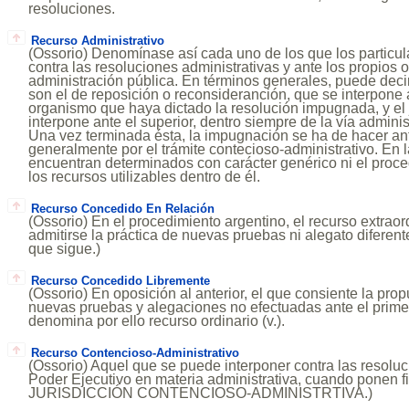
resoluciones.
Recurso Administrativo
(Ossorio) Denomínase así cada uno de los que los particu
contra las resoluciones administrativas y ante los propios
administración pública. En términos generales, puede dec
son el de reposición o reconsideranción, que se interpone 
organismo que haya dictado la resolución impugnada, y el 
interpone ante el superior, dentro siempre de la vía adminis
Una vez terminada ésta, la impugnación se ha de hacer ante
generalmente por el trámite contecioso-administrativo. En 
encuentran determinados con carácter genérico ni el proce
los recursos utilizables dentro de él.
Recurso Concedido En Relación
(Ossorio) En el procedimiento argentino, el recurso extraord
admitirse la práctica de nuevas pruebas ni alegato diferent
que sigue.)
Recurso Concedido Libremente
(Ossorio) En oposición al anterior, el que consiente la prop
nuevas pruebas y alegaciones no efectuadas ante el primer
denomina por ello recurso ordinario (v.).
Recurso Contencioso-Administrativo
(Ossorio) Aquel que se puede interponer contra las resoluc
Poder Ejecutivo en materia administrativa, cuando ponen fin
JURISDICCIÓN CONTENCIOSO-ADMINISTRTIVA.)