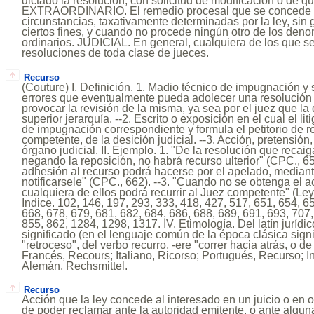
dictado la resolución, con solicitud de modificación o de qu
EXTRAORDINARIO. El remedio procesal que se concede 
circunstancias, taxativamente determinadas por la ley, sin 
ciertos fines, y cuando no procede ningún otro de los den
ordinarios. JUDICIAL. En general, cualquiera de los que se
resoluciones de toda clase de jueces.
Recurso
(Couture) I. Definición. 1. Madio técnico de impugnación y
errores que eventualmente pueda adolecer una resolución ju
provocar la revisión de la misma, ya sea por el juez que la 
superior jerarquía. --2. Escrito o exposición en el cual el lit
de impugnación correspondiente y formula el petitorio de r
competente, de la desición judicial. --3. Acción, pretensión,
órgano judicial. II. Ejemplo. 1. "De la resolución que reca
negando la reposición, no habrá recurso ulterior" (CPC., 651
adhesión al recurso podrá hacerse por el apelado, mediant
notificarsele" (CPC., 662). --3. "Cuando no se obtenga el 
cualquiera de ellos podrá recurrir al Juez competente" (Ley 10
Indice. 102, 146, 197, 293, 333, 418, 427, 517, 651, 654, 6
668, 678, 679, 681, 682, 684, 686, 688, 689, 691, 693, 707,
855, 862, 1284, 1298, 1317. IV. Etimología. Del latín jurídic
significado (en el lenguaje común de la época clásica sign
"retroceso", del verbo recurro, -ere "correr hacia atrás, o de
Francés, Recours; Italiano, Ricorso; Portugués, Recurso; 
Alemán, Rechsmittel.
Recurso
Acción que la ley concede al interesado en un juicio o en o
de poder reclamar ante la autoridad emitente, o ante alguna