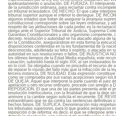
quebrantamiento o anulación. DE FUERZA. El interpuesto a
de la jurisdicción ordinaria, para reclamar contra incompe
un tribunal eclesiástico. DE HECHO. El que cabe interpone
tribunal superior aunque el inferior lo deniegue. DE I
algunos estados que tratan de asegurar la jerarquía suprem
constitucional corresponde sobre las leyes ordinarias, y a
respeto de las atribuciones de cada poder, es la reclamaci
otorga ante el Superior Tribunal de Justicia, Suprema Corte
Garantías Constitucionales u otro organismo competente, 
decreto, resolución o autoridad se ha atacado alguna de la
en la Constitución, asegurándose en esta forma la ejecuci
disposiciones contenidas en la ley fundamental de la naci
desconocida, adulterada su letra o espíritu, o atacada en 
autoridad en sus resoluciones o fallos. DE INJUSTICIA N
los últimos tiempos de la Edad Media española, este recurs
casación, subsistió hasta el siglo XIX, al ser instaurados 
en lo civil. Se otorgaba cuando no procedía el recurso de 
de reparar lo injusto del fallo más que la infracción de la le
tercera instancia. DE NULIDAD. Esta expresión constituye
como se comprueba por sus varias acepciones según los ti
DE QUEJA. Aquel que interpone la parte cuando el juez d
apelación u otro recurso ordinario, procede con arreglo a
REPOSIClON. El que una de las partes presenta ante el pr
resolución interlocutoria, con la finalidad de que la deje sin e
aminore y la cambie según solicita el recurrente. DE REVI
extraordinario que se da contra las sentencias definitivas 
hechos falsos. DE SUPLICA. Denominación más respetuos
los tribunales superiores, para lo que grados jerárquicos in
reposición o de reforma; es decir, el que se interpone ante