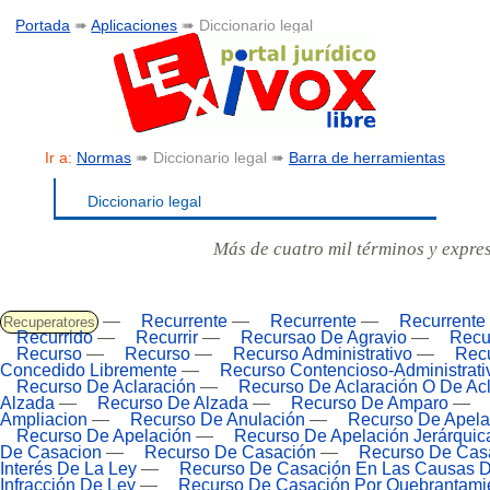
Portada
➠
Aplicaciones
➠ Diccionario legal
Ir a:
Normas
➠ Diccionario legal ➠
Barra de herramientas
Diccionario legal
Más de cuatro mil términos y expre
—
Recurrente
—
Recurrente
—
Recurrente
Recuperatores
Recurrido
—
Recurrir
—
Recursao De Agravio
—
Recu
Recurso
—
Recurso
—
Recurso Administrativo
—
Rec
Concedido Libremente
—
Recurso Contencioso-Administrati
Recurso De Aclaración
—
Recurso De Aclaración O De Acl
Alzada
—
Recurso De Alzada
—
Recurso De Amparo
—
Ampliacion
—
Recurso De Anulación
—
Recurso De Apela
Recurso De Apelación
—
Recurso De Apelación Jerárquic
De Casacion
—
Recurso De Casación
—
Recurso De Cas
Interés De La Ley
—
Recurso De Casación En Las Causas D
Infracción De Ley
—
Recurso De Casación Por Quebrantami