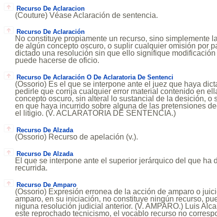
Recurso De Aclaracion
(Couture) Véase Aclaración de sentencia.
Recurso De Aclaración
No constituye propiamente un recurso, sino simplemente la
de algún concepto oscuro, o suplir cualquier omisión por p
dictado una resolución sin que ello signifique modificació
puede hacerse de oficio.
Recurso De Aclaración O De Aclaratoria De Sentenci
(Ossorio) Es el que se interpone ante el juez que haya dic
pedirle que corrija cualquier error material contenido en el
concepto oscuro, sin alteral lo sustancial de la desición, o
en que haya incurrido sobre alguna de las pretensiones de
el litigio. (V. ACLARATORIA DE SENTENCIA.)
Recurso De Alzada
(Ossorio) Recurso de apelación (v.).
Recurso De Alzada
El que se interpone ante el superior jerárquico del que ha 
recurrida.
Recurso De Amparo
(Ossorio) Expresión erronea de la acción de amparo o juici
amparo, en su iniciación, no constituye ningún recurso, pu
niguna resolución judicial anterior. (V. AMPARO.) Luis Alc
este reprochado tecnicismo, el vocablo recurso no corres