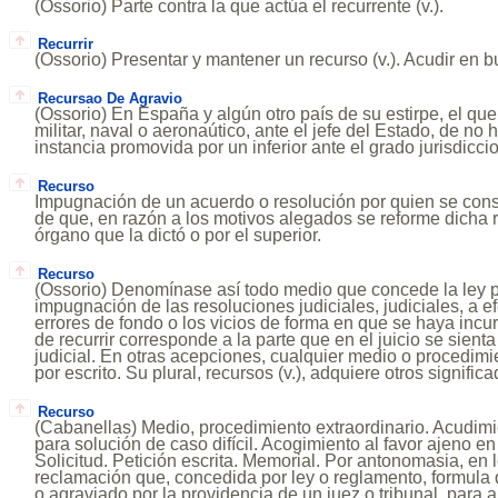
(Ossorio) Parte contra la que actúa el recurrente (v.).
Recurrir
(Ossorio) Presentar y mantener un recurso (v.). Acudir en 
Recursao De Agravio
(Ossorio) En España y algún otro país de su estirpe, el que
militar, naval o aeronaútico, ante el jefe del Estado, de no
instancia promovida por un inferior ante el grado jurisdicc
Recurso
Impugnación de un acuerdo o resolución por quien se consi
de que, en razón a los motivos alegados se reforme dicha r
órgano que la dictó o por el superior.
Recurso
(Ossorio) Denomínase así todo medio que concede la ley p
impugnación de las resoluciones judiciales, judiciales, a e
errores de fondo o los vicios de forma en que se haya incurr
de recurrir corresponde a la parte que en el juicio se sient
judicial. En otras acepciones, cualquier medio o procedimien
por escrito. Su plural, recursos (v.), adquiere otros significa
Recurso
(Cabanellas) Medio, procedimiento extraordinario. Acudim
para solución de caso difícil. Acogimiento al favor ajeno en
Solicitud. Petición escrita. Memorial. Por antonomasia, en l
reclamación que, concedida por ley o reglamento, formula 
o agraviado por la providencia de un juez o tribunal, para 