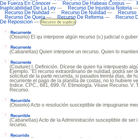
De Fuerza En Conocer
—
Recurso De Habeas Corpus
—
Inaplicabilidad De La Ley
—
Recurso De Injusticia Notoria
Recurso De Nulidad
—
Recurso De Nulidad
—
Recurso
Recurso De Queja
—
Recurso De Reforma
—
Recurso D
De Reposicion
—
Recurso de suplica
Recurrente
(Ossorio) El qu interpone algún recurso (v.) judicial o guber
Recurrente
(Cabanellas) Quien interpone un recurso. Quien lo mantien
Recurrente
(Couture) I. Definición. Dícese de quien ha interpuesto algún
Ejemplo. "El recurso extraordinario de nulidad, podrá ser d
solicitud de la parte recurrida, si pasados treinta días, de 
recurrente el pago de la planilla de costas, no lo hubiere ver
Indice. CPC., 681, 699. IV. Etimología. Véase Recurso. V.
Recurso.
Recurrible
(Ossorio) Acto o resolución susceptible de impugnarse medi
Recurrible
(Cabanellas) Acto de la Administración susceptible de se
recurso.
Recurrido