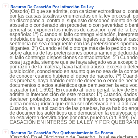
Recurso De Casación Por Infracción De Ley
(Ossorio) El que se admite, con carácter extrordinario, cont
por las causas taxativas enumeradas en la ley procesal, p
en discrepancia, contra el supuesto desconocimiento de d
absuelto o condenado sin proceder, o con severidad o beni
general se exponen los motivos de casación civil de la Le
española: 1º) Cuando el fallo contenga violación, interpret
indebida de las leyes o doctrinas legales aplicables al caso
sentencia no sea congruente con las pretensiones oportu
litigantes. 3º) Cuando el fallo otorge más de lo pedido o n
sobre alguna de las pretensiones oportunamente deducidas
el fallo contenga disposiciones contradictorias. 5º) Cuando e
cosa juzgada, siempre que se haya alegado esta excepción 
por razón de la materia, haya habido abuso, exceso o defect
jursidicción, conociendo en asunto que no sea de la compe
de conocer cuando hubiere el deber de hacerlo. 7º) Cuando
las pruebas, haya habido error de derecho o error de hecho,
documentos o actos auténticos que demuestren la equivoc
juzgador (art. 1.692). En cuanto al fuero penal, la ley de E
admite la interposición de este recurso: 1º) Cuando, dado
declaren probados, se hubiere infringido un precepto penal
u otra norma jurídica que deba ser observada en la aplicaci
Cuando, en la aplicación de las pruebas, haya habido error
de documentos auténticos que demuestren la equivocación
no estuvieren desvirtuados por otras pruebas (art. 849).
CASACIÓN EN INTERÉS DE LA LEY Y POR QUEBRAN
Recurso De Casación Por Quebrantamiento De Forma
(Ossorio) En el Diccionario de Derecho Usual se declara qu