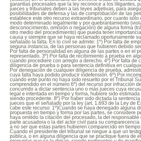
garantías procesales que la ley reconoce a los litigantes, p
jueces y tribunales deben a las leyes adjetivas, para asegu
posibilidades de defensa y las de comprobación de las pet
establece este otro recurso extraordinario, por cuanto sólo
modo determinado legalmente y por quebrantamiento (violac
desconocimiento, omisión o negación) de alguna forma (trá
otro medio del procedimiento) que pueda tener importancia 
causa y siempre que se haya reclamado oportunamente su
señalado la falta. En lo civil se admite: 1º) Por falta de e
seguna instancia, de las personas que hubieren debido ser c
Por falta de personalidad en alguna de las partes o en el 
representado. 3º) Por falta de recibimiento a prueba en alg
cuando procediere con arreglo a derecho. 4º) Por falta de 
diligencia de prueba o para sentencia definitiva en cualquie
Por denegación de cualquier diligencia de prueba, admisib
cuya falta haya podido producir indefensión. 6º) Por incomp
cuando este punto no haya sido resuelto por el Tribunal Su
comprendido en el número 6º) del recurso por infracción de
concurrido a dictar sentencia uno o más jueces cuya recu
legal e intentada en tiempo y forma, hubiere sido estimad
siendo procedente. 8º) Por haber sido dictada la sentenci
jueces que el señalado por la ley (art. 1.693 de la Ley de En
cabe este recurso: 1º)Cuando se haya denegado alguna di
propuesta en tiempo y forma por las partes, se considere p
haya omitido la citación del procesado, la del responsable c
parte acusadora o la del actor civil para su comparecencia e
a no ser que estas partes hubieren comparecido en tiempo,
Cuando el presidente del tribunal se niegue a que un testi
pública, o en alguna diligencia que se practique fuera de el
preguntas que se le dirijan, siendo pertinentes y de manifie