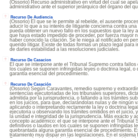
(Ossorio) Recurso administrativo en virtud del cual se apel
administrativo ante el superior jerárquico del órgano del 
Recurso De Audiencia
(Ossorio) El que se le permite al rebelde, el ausente proc
aducir lo que a su interés de litigante concierna contra una 
pueda obtener un nuevo fallo en los supuestos que la ley 
que haya estado impedido de proceder, por fuerza mayor n
haber conocido la citación. Se le niega al notificado en p
querido litigar. Existe de todas formas un plazo legal para i
de darles estabilidad a las resoluciones judiciales.
Recurso De Casacion
El que se interpone ante el Tribunal Supremo contra fallos 
los cuales se suponen infringidas leyes o doctrina legal, 
garantía esencial del procedimiento.
Recurso De Casación
(Ossorio) Según Caravantes, remedio supremo y extraordin
sentencias ejecutoriadas de los tribunales superiores, dict
admitida por la jurisprudencia, o faltando a los trámites su
en los juicios, para que, declarándolas nulas y de ningún va
aplicando o interpretando rectamente la ley o doctrina leg
ejecutoria u observando los trámites omitidos en el juicio,
la unidad e integridad de la jurisprudencia. Más exacto y a
concepto académico: el que se interpone ante el Tribunal 
definitivos o laudos en los cuales se suponen infringidas le
quebrantada alguna garantía esencial de procedimiento. Es
tratamiento muy dispar en las legislaciones. En el sistema 