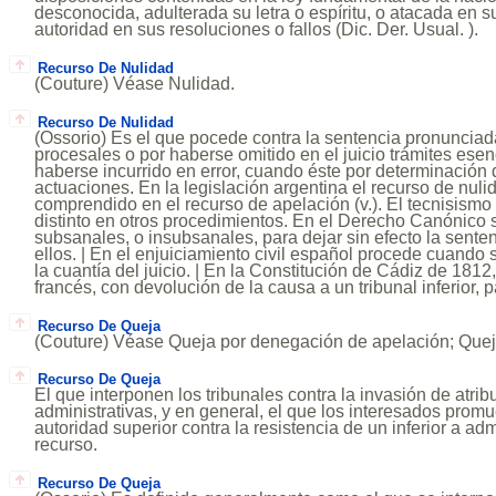
desconocida, adulterada su letra o espíritu, o atacada en 
autoridad en sus resoluciones o fallos (Dic. Der. Usual. ).
Recurso De Nulidad
(Couture) Véase Nulidad.
Recurso De Nulidad
(Ossorio) Es el que pocede contra la sentencia pronunciad
procesales o por haberse omitido en el juicio trámites esen
haberse incurrido en error, cuando éste por determinación d
actuaciones. En la legislación argentina el recurso de nul
comprendido en el recurso de apelación (v.). El tecnisism
distinto en otros procedimientos. En el Derecho Canónico 
subsanales, o insubsanales, para dejar sin efecto la sent
ellos. | En el enjuiciamiento civil español procede cuando 
la cuantía del juicio. | En la Constitución de Cádiz de 1812,
francés, con devolución de la causa a un tribunal inferior, p
Recurso De Queja
(Couture) Véase Queja por denegación de apelación; Queja 
Recurso De Queja
El que interponen los tribunales contra la invasión de atri
administrativas, y en general, el que los interesados promu
autoridad superior contra la resistencia de un inferior a adm
recurso.
Recurso De Queja