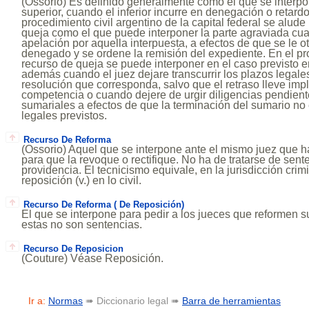
(Ossorio) Es definido generalmente como el que se interpon
superior, cuando el inferior incurre en denegación o retardo 
procedimiento civil argentino de la capital federal se alud
queja como el que puede interponer la parte agraviada cu
apelación por aquella interpuesta, a efectos de que se le o
denegado y se ordene la remisión del expediente. En el pr
recurso de queja se puede interponer en el caso previsto en
además cuando el juez dejare transcurrir los plazos legales
resolución que corresponda, salvo que el retraso lleve implí
competencia o cuando dejere de urgir diligencias pendient
sumariales a efectos de que la terminación del sumario no
legales previstos.
Recurso De Reforma
(Ossorio) Aquel que se interpone ante el mismo juez que ha
para que la revoque o rectifique. No ha de tratarse de sent
providencia. El tecnicismo equivale, en la jurisdicción crim
reposición (v.) en lo civil.
Recurso De Reforma ( De Reposición)
El que se interpone para pedir a los jueces que reformen 
estas no son sentencias.
Recurso De Reposicion
(Couture) Véase Reposición.
Ir a:
Normas
➠ Diccionario legal ➠
Barra de herramientas