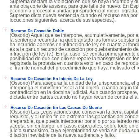
Suprema declara la violación en que se haya incurrido y d
ante otra corte de assises, para que falle de nuevo. En E
economía procesal y unidad jurisprudencial mejor lograda, 
Supremo dicta nueva sentencia cuando el recurso sea por c
locuciones siguientes, acerca de sus especies.).
Recurso De Casación Doble
(Ossorio) Aquel que se interpone, acumulativamente, por e
la sentencia recurrida ha quebrantado las formas substanc
ha incurrido además en infracción de ley en cuanto al fond
es a la par un recurso de casación por quebrantamiento de 
infracción de ley (v.). En tal caso, se ventila primeramente e
posibilidad de que con ello se repare la transgresión de f
registrada la protesta en cuanto a esto, en caso de reproduc
el trámite normal del procedimiento que haya motivado el r
Recurso De Casación En Interés De La Ley
(Ossorio) Para asegurar la unidad de la jurisprudencia, el
interponga el ministerio fiscal a tal objeto, cuando algún fa
contradicción en la doctrina judicial. Aun cuando prospere,
dictada entre partes cuando no hayan recurrido contra ella 
Recurso De Casación En Las Causas De Muerte
(Ossorio) Las Legislaciones que conservan la pena capital 
requisito, y al único fin de extremar las garantías del con
irreparable, que pueda interponer por sí o por su letrado r
acepta, sin embargo, en casos especiales, sobre todo en el
juicio sumarísimo, cuya ejemplaridad se vería sin duda s
dilación inevitable de la nueva audiencia y fallo.