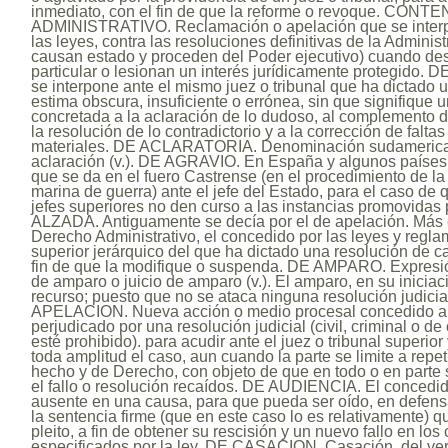
inmediato, con el fin de que la reforme o revoque. CON
ADMINISTRATIVO. Reclamación o apelación que se interp
las leyes, contra las resoluciones definitivas de la Adminis
causan estado y proceden del Poder ejecutivo) cuando d
particular o lesionan un interés jurídicamente protegido
se interpone ante el mismo juez o tribunal que ha dictado 
estima obscura, insuficiente o errónea, sin que signifique u
concretada a la aclaración de lo dudoso, al complemento d
la resolución de lo contradictorio y a la corrección de faltas
materiales. DE ACLARATORIA. Denominación sudamerican
aclaración (v.). DE AGRAVIO. En España y algunos países
que se da en el fuero Castrense (en el procedimiento de la ju
marina de guerra) ante el jefe del Estado, para el caso de 
jefes superiores no den curso a las instancias promovidas p
ALZADA. Antiguamente se decía por el de apelación. Más 
Derecho Administrativo, el concedido por las leyes y regla
superior jerárquico del que ha dictado una resolución de ca
fin de que la modifique o suspenda. DE AMPARO. Expresió
de amparo o juicio de amparo (v.). El amparo, en su iniciac
recurso; puesto que no se ataca ninguna resolución judicia
APELACION. Nueva acción o medio procesal concedido al l
perjudicado por una resolución judicial (civil, criminal o de
esté prohibido). para acudir ante el juez o tribunal superior 
toda amplitud el caso, aun cuando la parte se limite a repe
hecho y de Derecho, con objeto de que en todo o en parte s
el fallo o resolución recaídos. DE AUDIENCIA. El concedido
ausente en una causa, para que pueda ser oído, en defens
la sentencia firme (que en este caso lo es relativamente) 
pleito, a fin de obtener su rescisión y un nuevo fallo en lo
especificados por la ley. DE CASACION. Casación, del verb