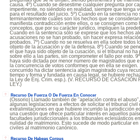
causa. 4º) Cuando se desestime cualquier pregunta por ca
impertinente, no siéndolo en realidad, siempre que tenga 
para el resultado del juicio. 5º) Cuando en la sentencia no
terminantemente cuáles son los hechos que se consideran
manifiesta contradicción entre ellos, o se consignen com
conceptos, que por su carácter jurídico, impliquen la predet
Cuando en la sentencia sólo se exprese que los hechos al
acusaciones no se han probado, sin hacer expresa relación
probados. 7º) Cuando no se resuelva en ella sobre todos 
objeto de la acusación y de la defensa. 8º) Cuando se pen
el que haya sido objeto de la cusación, si el tribunal no ha
sobre ello a las partes, sin comprometer el fallo por esto. 
haya sido dictada por menor número de magistrados que el 
la concurrencia de votos conformes que en ella se exigen
concurrido ha dictar sentencia algún magistrado cuya recu
tiempo y forma y fundada en causa legal, se hubiere recha
la Ley de Enj. Crim. esp.). (V. RECURSO DE CASACI
LEY.)
Recurso De Fuerza O De Fuerza En Conocer
(Ossorio) Llamado también de "apelación contra el abuso",
algunas legislaciones a efectos de solicitar el tribunal civil
extralimitaciones en que hubiere incurrido la jurisdicción ec
una cuestión que ofrece particular interés en aquellos pa
facultades jurisdiccionales a los tribunales eclesiásticos e
nulidad de matrimonio. Esto sucede de modo particular en
civiles al matrimonio canónico.
Recurso De Habeas Corpus