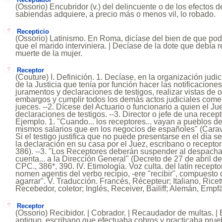
(Ossorio) Encubridor (v.) del delincuente o de los efectos del
sabiendas adquiere, a precio más o menos vil, lo robado.
Recepticio
(Ossorio) Latinismo. En Roma, dicíase del bien de que pod
que el marido interviniera. | Decíase de la dote que debía r
muerte de la mujer.
Receptor
(Couture) I. Definición. 1. Decíase, en la organización judici
de la Justicia que tenía por función hacer las notificacion
juramentos y declaraciones de testigos, realizar vistas de o
embargos y cumplir todos los demás actos judiciales cometi
jueces. --2. Dícese del Actuario o funcionario a quien el 
declaraciones de testigos. --3. Director o jefe de una recepto
Ejemplo. 1. "Cuando... los receptores... vayan a pueblos de 
mismos salarios que en los negocios de españoles" (Caravia
Si el testigo justifica que no puede presentarse en el día señ
la declaración en su casa por el Juez, escribano o recepto
386). --3. "Los Receptores deberán suspender al despach
cuenta... a la Dirección General" (Decreto de 27 de abril de 1
CPC., 386*, 390. IV. Etimología. Voz culta. del latín receptor,
nomen agentis del verbo recipio, -ere "recibir", compuesto 
agarrar". V. Traducción. Francés, Récepteur; Italiano, Ricet
Recebedor, coletor; Inglés, Receiver, Bailiff; Alemán, Empf
Receptor
(Ossorio) Recibidor. | Cobrador. | Recaudador de multas. |
antiguo, escribano que efectuaba cobros y practicaba pru