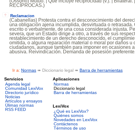
(Ossorio) Mutuo. | Que incluye reciprocidad (v.). | Bilater
RECÍPROCAS.)
Reclamacion
(Cabanellas) Protesta contra el desconocimiento del derec
una obligación ajena incumplida, desvirtuada o retrasada. 
escrito o verbalmente, de una cosa considerada injusta. P
severa, que un Estado dirige a otro, a través de sus respec
restablecimiento de un derecho desconocido, el cumplimie
omitida, o alguna reparación material o moral por daños u 
ciudadanos, aunque también para imponer en ocasiones a
abusiva. Reivindicación. Demanda de posesión preferente
Ir a:
Normas
➠ Diccionario legal ➠
Barra de herramientas
Servicios
Aplicaciones
Agenda legal
Normas
Comunidad LexiVox
Diccionario legal
Directorio jurídico
Barra de herramientas
Noticias
Artículos y ensayos
Úlimas normas
LexiVox
RSS FEED
¿Qué es LexiVox?
Quiénes somos
Novedades en LexiVox
Contáctenos
Términos de uso