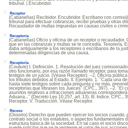
tribunal. | Encubridor.
Receptor
(Cabanellas) Recibidor. Encubridor. Escribano con comisi
tribunal para efectuar cobranzas, recibir pruebas y otras dil
Recaudador de multas impuestas en causas civiles o crimi
Receptoria
(Cabanellas) Oficio y oficina de un receptor o recaudador.
que en las cobranzas y multas se le concedía. Tesorería. 
daba antiguamente a los receptores o escribanos de la justi
determinadas diligencias de una causa.
Receptoría
(Couture) I. Definición. 1. Resolución del juez comisionado
otro funcionario, por esa razón llamado receptor, para toma
testigos de un juicio. (Véase Receptor). --2. Oficina públic
los tributos debidos al Estado. II. Ejemplo. 1. "Cada una de
hasta siete testigos sobre cada pregunta y no más, previni
receptorías que librasen los Jueces" (CPC., 397). --2. "El 
asunrtos relativos a infracciones aduaneras corresponderá
Aduana..." (Decreto Ley 10.257, art. 13). III. Indice. CPC., 
Receptor. V. Traducción. Véase Receptor.
Receso
(Ossorio) Derecho que pueden ejercer los socios cuando, p
contrato social o los estatutos, o aspectos fundamentales de
estructura básica de la sociedad. En tal caso el socio disc
puede solicitar que se le reintegre el valor de sus acciones