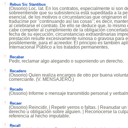
Rebus Sic Stantibus
(Ossorio) Loc. lat. En los contratos, especialmente si son d
sobreentiende que su subsistencia está supeditada a la p
esencial, de los motivos o circunstancias que originaron e
traducirse por "continuando así las cosas"; es decir, man
al celebrarse el contrato. De ello se deduce que, lo mismo 
cabe compeler al cumplimiento de la obligación concertada
fecha de su ejecución, circunstancias extraordinarias impr
prestación resulte excesivamente ruinosa o gravosa para e
posiblemente, para el acreedor. El principio es también ap
Internacional Público a los tratados permanentes.
Recabar
Pedir, reclamar algo alegando o suponiendo un derecho.
Recadero
(Ossorio) Quien realiza encargos de otro por buena volunt
comerciante. (V. MENSAJERO.)
Recado
(Ossorio) Informe o mensaje transmitido personal y verbal
Recaer
(Ossorio) Reincidir. | Repetir yerros o faltas. | Reanudar un 
derecho u obligación sobre alguien. | Reconocerse la culp
referencia al hecho imputable.
Recall