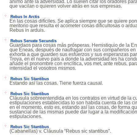
ánimo ante la adversidad. Lo suelen citar los oradores para 
que vacilan o quieren volver atrás en sus empresas.
Rebus In Arctis
En las cosas difíciles. Se aplica siempre que se quiere pon
meritorio que resulta el acometer cosas dificultosas o ardu
Rebus in arduis.
Rebus Servate Secundis
Guardaos para cosas más prósperas. Hemistiquio de la Enei
que Eneas, después de naufragar con sus compañeros en las
exhorta a que guarden sus esfuerzos y sus esperanzas para
Troya, en el nuevo país a donde la adversidad les ha con
añade el pronombre con enclítica, vos met, ante rebus, par
intensidad el vosotros mismos.
Rebus Sic Stantibus
Estando así las cosas. Tiene fuerza causal.
Rebus Sic Stantibus
Cláusula sobreentendida en los contratos en virtud de la c
estipulaciones establecidas lo son habida cuenta de las c
en el momento, esto es, estando así las cosas, de forma qu
sustancial de las mismas puede dar lugar a la modificació
estipulaciones.
Rebus Sic Stantibus
(Cabanellas) v. Cláusula “Rebus sic stantibus”.