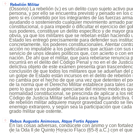
Rebelión Militar
(Ossorio) La rebelión (v.) es un delito cuyo sujeto activo p
persona, y por ello se encuentra previsto y penado en los
pero si es cometido por los integrantes de las fuerzas ar
ayudando o sosteniendo cualquier movimiento armado para
constitucional, o para impedir o dificultar el ejercicio del 
sus poderes, constituye un delito específico y de mayor gr
obvia, ya que los militares que se rebelan están haciendo
Estado les entregó precisamente para defender sus institu
concretamente, los poderes constitucionales. Atentar contr
acción no imputable a los particulares que actúan con sus
servicio de unos ideales políticos que, con acierto o con err
nación. De ahí que el militar, que para rebelarse renuncia
incurrirá en el delito del Código Penal y no en el de Justicia
delictiva objeto de este exámen presenta gran trascendenci
conclusión de que todos los militares que se adueñan del
un golpe de Estado están incursos en el delito de rebelión m
no cambia por el hecho de que una vez que detenten el po
de la norma que el Derecho Militar establece para tales cas
pero lo que ya no puede apreciarse del mismo modo es que
normalidad constitucional, se prescinda de aplicar a los r
Código de Justicia Militar señala para esa figura delictiva. 
de rebelión militar adquiere mayor gravedad cuando se llev
enemigo extranjero, y según sea la participación que cada
grado militar que ostente.
Rebus Augustis Animosus, Atque Fortis Appare
En las cosas adversas, condúcete con ánimo y con fortalez
de la Oda II de Quinto Horacio Flaco (65-8 a.C.) con el qu