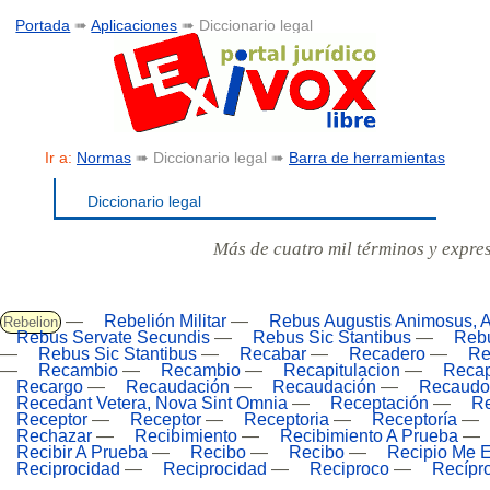
Portada
➠
Aplicaciones
➠ Diccionario legal
Ir a:
Normas
➠ Diccionario legal ➠
Barra de herramientas
Diccionario legal
Más de cuatro mil términos y expre
—
Rebelión Militar
—
Rebus Augustis Animosus, A
Rebelion
Rebus Servate Secundis
—
Rebus Sic Stantibus
—
Rebu
—
Rebus Sic Stantibus
—
Recabar
—
Recadero
—
Re
—
Recambio
—
Recambio
—
Recapitulacion
—
Recap
Recargo
—
Recaudación
—
Recaudación
—
Recaudo
Recedant Vetera, Nova Sint Omnia
—
Receptación
—
Re
Receptor
—
Receptor
—
Receptoria
—
Receptoría
—
Rechazar
—
Recibimiento
—
Recibimiento A Prueba
—
Recibir A Prueba
—
Recibo
—
Recibo
—
Recipio Me 
Reciprocidad
—
Reciprocidad
—
Reciproco
—
Recípr