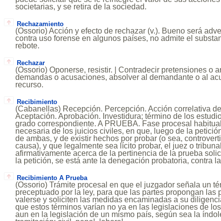
societarias, y se retira de la sociedad.
Rechazamiento
(Ossorio) Acción y efecto de rechazar (v.). Bueno será adve
contra uso forense en algunos países, no admite el substa
rebote.
Rechazar
(Ossorio) Oponerse, resistir. | Contradecir pretensiones o 
demandas o acusaciones, absolver al demandante o al acu
recurso.
Recibimiento
(Cabanellas) Recepción. Percepción. Acción correlativa de
Aceptación. Aprobación. Investidura; término de los estudios
grado correspondiente. A PRUEBA. Fase procesal habitual
necesaria de los juicios civiles, en que, luego de la petici
de ambas, y de existir hechos por probar (o sea, controverti
causa), y que legalmente sea lícito probar, el juez o tribuna
afirmativamente acerca de la pertinencia de la prueba soli
la petición, se está ante la denegación probatoria, contra l
Recibimiento A Prueba
(Ossorio) Trámite procesal en que el juzgador señala un té
preceptuado por la ley, para que las partes propongan las
valerse y soliciten las medidas encaminadas a su diligenc
que estos términos varían no ya en las legislaciones de los
aun en la legislación de un mismo país, según sea la índole