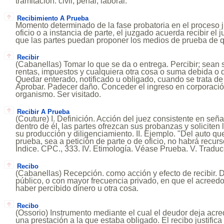
tramitación: civil, penal, laboral.
Recibimiento A Prueba
Momento determinado de la fase probatoria en el proceso ju
oficio o a instancia de parte, el juzgado acuerda recibir el j
que las partes puedan proponer los medios de prueba de q
Recibir
(Cabanellas) Tomar lo que se da o entrega. Percibir; sean
rentas, impuestos y cualquiera otra cosa o suma debida o d
Quedar enterado, notificado u obligado, cuando se trata de 
Aprobar. Padecer daño. Conceder el ingreso en corporació
organismo. Ser visitado.
Recibir A Prueba
(Couture) I. Definición. Acción del juez consistente en señ
dentro de él, las partes ofrezcan sus probanzas y soliciten
su producción y diligenciamiento. II. Ejemplo. "Del auto qu
prueba, sea a petición de parte o de oficio, no habrá recurs
Indice. CPC., 333. IV. Etimología. Véase Prueba. V. Tradu
Recibo
(Cabanellas) Recepción. como acción y efecto de recibir. 
público, o con mayor frecuencia privado, en que el acree
haber percibido dinero u otra cosa.
Recibo
(Ossorio) Instrumento mediante el cual el deudor deja acre
una prestación a la que estaba obligado. El recibo justifica 