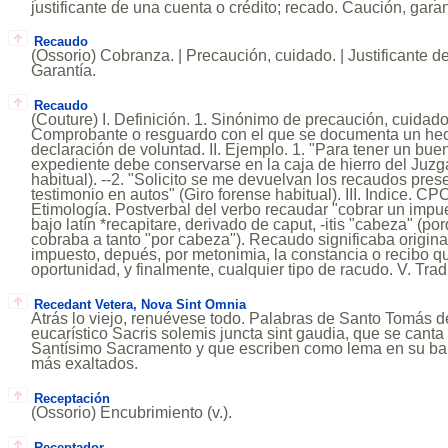
justificante de una cuenta o crédito; recado. Caución, garan
Recaudo
(Ossorio) Cobranza. | Precaución, cuidado. | Justificante d
Garantía.
Recaudo
(Couture) I. Definición. 1. Sinónimo de precaución, cuidado
Comprobante o resguardo con el que se documenta un hec
declaración de voluntad. II. Ejemplo. 1. "Para tener un bu
expediente debe conservarse en la caja de hierro del Juzg
habitual). --2. "Solicito se me devuelvan los recaudos pre
testimonio en autos" (Giro forense habitual). III. Indice. CPC
Etimología. Postverbal del verbo recaudar "cobrar un impu
bajo latín *recapitare, derivado de caput, -itis "cabeza" (p
cobraba a tanto "por cabeza"). Recaudo significaba origina
impuesto, depués, por metonimia, la constancia o recibo qu
oportunidad, y finalmente, cualquier tipo de racudo. V. Tra
Recedant Vetera, Nova Sint Omnia
Atrás lo viejo, renuévese todo. Palabras de Santo Tomás d
eucarístico Sacris solemis juncta sint gaudia, que se canta
Santísimo Sacramento y que escriben como lema en su ba
más exaltados.
Receptación
(Ossorio) Encubrimiento (v.).
Receptador