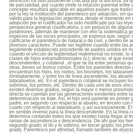
definición ha sido justamente criticada por la doctrina, ya 
de parcialidad, por cuanto omite la relación parental entre
concepto resultará aplicable en aquellos países que tradi
por la ley la institución del parentesco por adopción, sin q
válido para la legislación argentina, desde el momento en 
adopción por el codificador ha sido modificado por las leye
perspectiva general clasificatoria, y sin perjuicio de algu
posteriores, además de mantener con ello la sistemática ge
especies de las voces principales, se expresa que, según 
calificarse el parentesco de natural o de civil, y dentro de
diversos caracteres. Puede ser legítimo cuando entre las p
legalmente establecido procedente de padres unidos en mat
cuando el vínculo de legitimidad matrimonial no existe, lo 
clases de hijos extramatrimoniales (v.); directo, el que exi
descendientes, y colateral , el que se da entre personas q
otras, tienen un tronco común. Entre los parientes directos
encuentran los hijos, los nietos, los bisnietos, los tatarani
ilimitadamente, y entre los de linea ascendente, los abuelo
tatarabuelos, etc. En el parentesco colateral se incluyen lo
sobrinos, los primos, etc. Dentro de cada uno de esos vín
existen diversos grados, según la mayor o menor proximidad
directa se cuentan por las generaciones existentes entre 
determinación se trate. Así, el hijo será pariente en primer
padre, en segundo con respecto al abuelo, en tercero con r
cuarto con respecto al tatarabuelo, y así sucesivamente. E
en sentido inverso para la línea descendente. En la línea co
determina contando todos los que existen hasta llegar al
ramas de ascendencia y descendencia. De ahí que los he
segundo grado; el tío y el sobrino, en tercer grado; los pr
grado. Parentesco por afinidad, llamado también de alianz