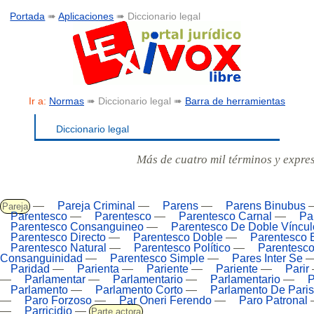
Portada
➠
Aplicaciones
➠ Diccionario legal
Ir a:
Normas
➠ Diccionario legal ➠
Barra de herramientas
Diccionario legal
Más de cuatro mil términos y expre
—
Pareja Criminal
—
Parens
—
Parens Binubus
Pareja
Parentesco
—
Parentesco
—
Parentesco Carnal
—
Pa
Parentesco Consanguineo
—
Parentesco De Doble Víncul
Parentesco Directo
—
Parentesco Doble
—
Parentesco E
Parentesco Natural
—
Parentesco Político
—
Parentesco
Consanguinidad
—
Parentesco Simple
—
Pares Inter Se
Paridad
—
Parienta
—
Pariente
—
Pariente
—
Parir
—
Parlamentar
—
Parlamentario
—
Parlamentario
—
P
Parlamento
—
Parlamento Corto
—
Parlamento De Paris
—
Paro Forzoso
—
Par Oneri Ferendo
—
Paro Patronal
—
Parricidio
—
Parte actora