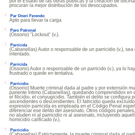
por el Estado de las obras públicas y la creación de ofici
procuran la mejor distribución de los desocupados.
Par Oneri Ferendo
Apto para llevar la carga
Paro Patronal
(Ossorio) "Lockout" (v.).
Parricida
(Cabanellas) Autor o responsable de un parricidio (v.), se
intentado.
Parricida
(Ossorio) Autor o responsable de un parricido (v.), ya lo 
frustrado o quede en tentativa.
Parricidio
(Ossorio) Muerte criminal dada al padre y por extensión m
pariente íntimo (Cabanellas), quedando comprendidos en el
el filicidio, el conyugicidio. También el delito se configura
ascendientes o descendientes. El fatricidio queda excluído 
expresión parricida es empleada en el Código Penal espeñ
diferenciar ese delito del asesinato. Otros códigos penales,
no aluden ni al parricidio ni al asesinato, incluyendo aquel
homicidio calificado (v.).
Parricidio
(Cabanellas) Estrictamente, la muerte criminal dada al pad