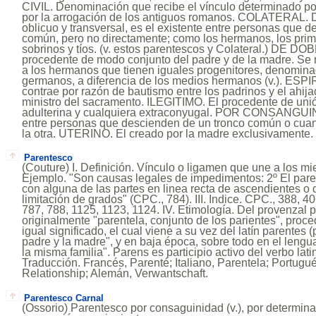
CIVIL. Denominación que recibe el vínculo determinado p
por la arrogación de los antiguos romanos. COLATERAL.
oblicuo y transversal, es el existente entre personas que 
común, pero no directamente; como los hermanos, los pri
sobrinos y tíos. (v. estos parentescos y Colateral.) DE 
procedente de modo conjunto del padre y de la madre. Se 
a los hermanos que tienen iguales progenitores, denomi
germanos, a diferencia de los medios hermanos (v.). ESPI
contrae por razón de bautismo entre los padrinos y el ahijad
ministro del sacramento. ILEGITIMO. El procedente de uni
adulterina y cualquiera extraconyugal. POR CONSANGUI
entre personas que descienden de un tronco común o cuan
la otra. UTERINO. El creado por la madre exclusivamente.
Parentesco
(Couture) I. Definición. Vínculo o ligamen que une a los mie
Ejemplo. "Son causas legales de impedimentos: 2º El pare
con alguna de las partes en linea recta de ascendientes o
limitación de grados" (CPC., 784). III. Indice. CPC., 388, 4
787, 788, 1125, 1123, 1124. IV. Etimología. Del provenzal 
originalmente "parentela, conjunto de los parientes", proc
igual significado, el cual viene a su vez del latín parentes (p
padre y la madre", y en baja época, sobre todo en el lengua
la misma familia". Parens es participio activo del verbo latino
Traducción. Francés, Parenté; Italiano, Parentela; Portugué
Relationship; Alemán, Verwantschaft.
Parentesco Carnal
(Ossorio) Parentesco por consaguinidad (v.), por determinar