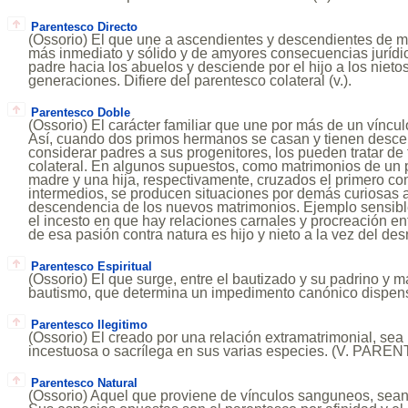
Parentesco Directo
(Ossorio) El que une a ascendientes y descendientes de m
más inmediato y sólido y de amyores consecuencias jurídic
padre hacia los abuelos y desciende por el hijo a los nietos
generaciones. Difiere del parentesco colateral (v.).
Parentesco Doble
(Ossorio) El carácter familiar que une por más de un víncu
Así, cuando dos primos hermanos se casan y tienen des
considerar padres a sus progenitores, los pueden tratar de 
colateral. En algunos supuestos, como matrimonios de un 
madre y una hija, respectivamente, cruzados el primero con
intermedios, se producen situaciones por demás curiosas a
descendencia de los nuevos matrimonios. Ejemplo sensible
el incesto en que hay relaciones carnales y procreación entr
de esa pasión contra natura es hijo y nieto a la vez del de
Parentesco Espiritual
(Ossorio) El que surge, entre el bautizado y su padrino y m
bautismo, que determina un impedimento canónico dispen
Parentesco Ilegitimo
(Ossorio) El creado por una relación extramatrimonial, sea n
incestuosa o sacrílega en sus varias especies. (V. PA
Parentesco Natural
(Ossorio) Aquel que proviene de vínculos sanguneos, sean 