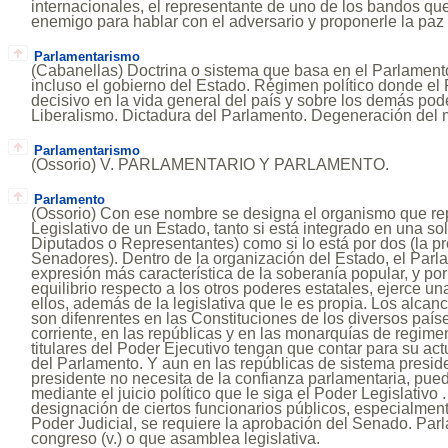
internacionales, el representante de uno de los bandos que 
enemigo para hablar con el adversario y proponerle la paz 
Parlamentarismo
(Cabanellas) Doctrina o sistema que basa en el Parlamento
incluso el gobierno del Estado. Régimen político donde el 
decisivo en la vida general del país y sobre los demás pod
Liberalismo. Dictadura del Parlamento. Degeneración del
Parlamentarismo
(Ossorio) V. PARLAMENTARIO Y PARLAMENTO.
Parlamento
(Ossorio) Con ese nombre se designa el organismo que re
Legislativo de un Estado, tanto si está integrado en una so
Diputados o Representantes) como si lo está por dos (la pr
Senadores). Dentro de la organización del Estado, el Parl
expresión más característica de la soberanía popular, y po
equilibrio respecto a los otros poderes estatales, ejerce un
ellos, además de la legislativa que le es propia. Los alcan
son difenrentes en las Constituciones de los diversos país
corriente, en las repúblicas y en las monarquías de regime
titulares del Poder Ejecutivo tengan que contar para su ac
del Parlamento. Y aun en las repúblicas de sistema preside
presidente no necesita de la confianza parlamentaria, pued
mediante el juicio político que le siga el Poder Legislativo .
designación de ciertos funcionarios públicos, especialment
Poder Judicial, se requiere la aprobación del Senado. Pa
congreso (v.) o que asamblea legislativa.