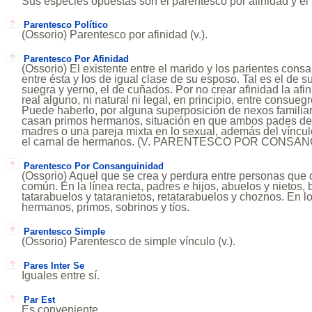
Sus especies opuestas son el parentesco por afinidad y el p
Parentesco Político
(Ossorio) Parentesco por afinidad (v.).
Parentesco Por Afinidad
(Ossorio) El existente entre el marido y los parientes cons
entre ésta y los de igual clase de su esposo. Tal es el de s
suegra y yerno, el de cuñados. Por no crear afinidad la afi
real alguno, ni natural ni legal, en principio, entre consue
Puede haberlo, por alguna superposición de nexos famili
casan primos hermanos, situación en que ambos pades de
madres o una pareja mixta en lo sexual, además del víncu
el carnal de hermanos. (V. PARENTESCO POR CONSAN
Parentesco Por Consanguinidad
(Ossorio) Aquel que se crea y perdura entre personas que
común. En la línea recta, padres e hijos, abuelos y nietos, 
tatarabuelos y tataranietos, retatarabuelos y choznos. En lo
hermanos, primos, sobrinos y tíos.
Parentesco Simple
(Ossorio) Parentesco de simple vínculo (v.).
Pares Inter Se
Iguales entre sí.
Par Est
Es conveniente.