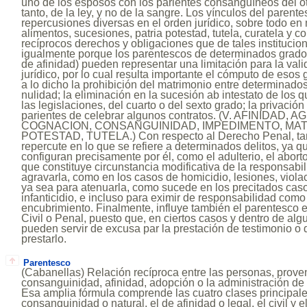
uno de los esposos con los parientes consanguíneos del otr
tanto, de la ley, y no de la sangre. Los vínculos del parent
repercusiones diversas en el orden jurídico, sobre todo en
alimentos, sucesiones, patria potestad, tutela, curatela y co
recíprocos derechos y obligaciones que de tales institucio
igualmente porque los parentescos de determinados grados 
de afinidad) pueden representar una limitación para la val
jurídico, por lo cual resulta importante el cómputo de esos
a lo dicho la prohibición del matrimonio entre determinados
nulidad; la eliminación en la sucesión ab intestato de los
las legislaciones, del cuarto o del sexto grado; la privació
parientes de celebrar algunos contratos. (V. AFINIDAD
COGNACION, CONSANGUINIDAD, IMPEDIMENTO, MAT
POTESTAD, TUTELA.) Con respecto al Derecho Penal, ta
repercute en lo que se refiere a determinados delitos, ya q
configuran precisamente por él, como el adulterio, el aborto, 
que constituye circunstancia modificativa de la responsabi
agravarla, como en los casos de homicidio, lesiones, viol
ya sea para atenuarla, como sucede en los precitados caso
infanticidio, e incluso para eximir de responsabilidad com
encubrimiento. Finalmente, influye también el parentesco 
Civil o Penal, puesto que, en ciertos casos y dentro de al
pueden servir de excusa par la prestación de testimonio o
prestarlo.
Parentesco
(Cabanellas) Relación recíproca entre las personas, prove
consanguinidad, afinidad, adopción o la administración d
Esa amplia fórmula comprende las cuatro clases principale
consanguinidad o natural, el de afinidad o legal, el civil y el