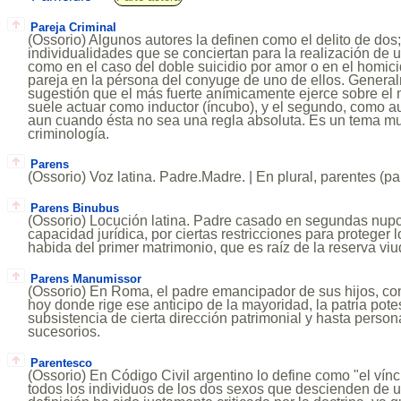
Pareja Criminal
(Ossorio) Algunos autores la definen como el delito de dos;
individualidades que se conciertan para la realización de u
como en el caso del doble suicidio por amor o en el homici
pareja en la pérsona del conyuge de uno de ellos. Genera
sugestión que el más fuerte anímicamente ejerce sobre el 
suele actuar como inductor (íncubo), y el segundo, como au
aun cuando ésta no sea una regla absoluta. Es un tema m
criminología.
Parens
(Ossorio) Voz latina. Padre.Madre. | En plural, parentes (pa
Parens Binubus
(Ossorio) Locución latina. Padre casado en segundas nupcia
capacidad jurídica, por ciertas restricciones para proteger 
habida del primer matrimonio, que es raíz de la reserva viud
Parens Manumissor
(Ossorio) En Roma, el padre emancipador de sus hijos, co
hoy donde rige ese anticipo de la mayoridad, la patria pote
subsistencia de cierta dirección patrimonial y hasta person
sucesorios.
Parentesco
(Ossorio) En Código Civil argentino lo define como "el vínc
todos los individuos de los dos sexos que descienden de 