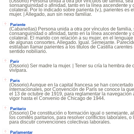
(Ossorio) Persona unida a otra por vínculos de familia, sea 
sonsanguinidad o afinidad, tanto en la línea ascendente 
colateral. Por lo indicado sobre parienta (v.), parientes es 
mujer. | Allegado, aun sin nexo familiar.
Pariente
(Cabanellas) Persona unida a otra por vínculos de familia, 
consanguinidad o afinidad, tanto en la línea ascendente 
colateral. El marido con relación a su mujer, en el lenguaje
de algunas consortes. Allegado. Igual. Semejante. Pareci
estilaban llamar parientes a los títulos de Castilla carente
sentido nobiliario.
Parir
(Ossorio) Ser madre la mujer. | Tener su cría la hembra de
vivípara.
Paris
(Ossorio) Aunque en la capital francesa se han concertado
internacionales, por Convención de París se conoce la que 
el 13 de octubre de 1919, para reglamentar la navegación 
vigor hasta el Convenio de Chicago de 1944.
Paritario
(Ossorio) De constitución o formación igual o semejante,
los comités paritarios, para resolver conflictos laborales, o
para discutir convenciones colectivas laborales.
Parlamentar