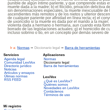
punible de algún íntimo pariente, y que comprende estas esp
muerte dada a la madre; b) el filicidio, privación delictiva de 
sin denominaciones especiales, la muerte inexcusable de 
ascendientes más remotos y de los nietos y ulterior descen
de cualquier pariente por afinidad en línea recta; e) el con
de uxoricidio si la muerte es dada por el marido a la mujer; f
violenta dada a hermano o hermana, aun cuando esta forma
borrado de las legislaciones actuales; g) el homicidio de cu
incluso sobrino o tío, en un concepto por demás severo de l
Ir a:
Normas
➠ Diccionario legal ➠
Barra de herramientas
Servicios
Aplicaciones
Agenda legal
Normas
Comunidad LexiVox
Diccionario legal
Directorio jurídico
Barra de herramientas
Noticias
Artículos y ensayos
Úlimas normas
LexiVox
RSS FEED
¿Qué es LexiVox?
Quiénes somos
Novedades en LexiVox
Contáctenos
Términos de uso
Mi registro