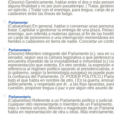
(Ossorio) Genéricamente, hablar entre sí dos o más person
alguna finalidad y no por puro pasatiempo. | Tratar, gestion
un ejército. | Tratar con el enemigo, para tregua, canje de 
cadáveres entre las líneas de fuego.
Parlamentar
(Cabanellas) En general, hablar o conversar unas personas
tratar. Capitular o gestionar la entrega de una plaza. Relac
enemigo, aun referida a materias ajenas al fin de las host
un canje de prisioneros o una interrupción momentánea en e
heridos o cadáveres en tierra de nadie. Concertar un contra
Parlamentario
(Ossorio) Miembro integrante del Parlamento (v.), sea en c
senador, según sea la cámara legislativa a que pertenezca
encuentra investido de la inviolabilidad e inmunidad (v.) c
representación que ostenta. En otro sentido, la expresión
referencia al régimen político opuesto al presidencialista, 
(o gobierno, según la terminología europea) no puede puede
la confianza del Parlamento. (V. PODER POLITICO.) Parla
todo el que habla en nombre de otro. | En la guerra, emisa
públicamente, y respetado por él , a las filas opuestas, par
cuestión, proponer tregua o paz o por algún otro asunto de
Parlamentario
(Cabanellas) Referente a un Parlamento político o judicial
cualquier otro representante o miembro de un Parlamento,
más o menos sincero. Ministro o magistrado de un Parlame
habla en representación de otra u otras. Más estrictamente,