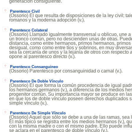
generación consiguiente.
Parentesco Civil
(Ossorio) El que resulta de disposiciones de la ley civil; tal
romanos y la moderna adopción (v.).
Parentesco Colateral
(Ossorio) Llamado igualmente transversal u oblicuo, une 
un tronco común, pero no descienden unas de otras. Puede
distancia, como entre hermanos, primos hermanos, primos
desigual, como como entre tíos y sobrinos, en muy divers
sea la cercanía de unos y la lejanía de otros con respecto
opone al parentesco directo (v.).
Parentesco Consanguineo
(Ossorio) Parentesco por consanguinidad o carnal (v.).
Parentesco De Doble Vínculo
(Ossorio) El que forma la común procedencia de igual pad
los hermanos germanos (v.), a diferencia de los medios he
progenitor común. Su importancia mayor se produce en las
en que los de doble vínculo poseen derechos duplicados s
simple vínculo (v.).
Parentesco De Simple Vínculo
(Ossorio) Aquel que sólo se debe a una de las ramas, sea l
El más típico se registra entre los medios hermanos (v.), 
con la misma madre o con el mismo padre. Ello puede influ
se aclara en el parentesco de doble vínculo (v.).