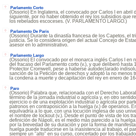
Parlamento Corto
(Ossorio) En Inglaterra, el convocado por Carlos I en abril
siguiente, por no haber obtenido el rey los subsidios que 
los rebelados escoceses. (V. PARLAMENTO LARGO.)
Parlamento De Paris
(Ossorio) Durante la dinastía francesa de los Capetos, el tr
justicia. Se lo considera origen del actual Concejo de Es
asesor en lo administrativo.
Parlamento Largo
(Ossorio) El convocado por el monarca inglés Carlos I en
del fracaso del Parlamento corto (v.), y que deliberó hasta 
Protector Cromwell, pese a haberse autodeclarado indisolub
sanción de la Petición de derechos y adoptó la no menos 
la condena a muerte y decapitación del rey en enero de 16
Paro
(Ossorio) Palabra que, relacionada con el Derecho Laboral
término de la jornada industrial o agrícola y, en otro sentid
ejercicio o de una explotación industrial o agrícola por par
patronos en contraposición a la huelga (v.) de operarios. 
equilvadría a lo que, con una locución inglesa de uso univ
el nombre de lockout (v.). Desde el punto de vista de los tr
definición de Nápoli, es el medio más parecido a la huelga,
por la brevedad de su duración y por la forma de manifesta
huelga puede traducirse en la inasistencia al trabajo, el pa
siempre un "alto" en su curso, concertado por los trabajado