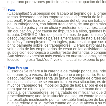
el patrono por razones profesionales, con ocupación del lo
Paro
(Cabanellas) Suspensión del trabajo al término de la jornad
tareas decretada por los empresarios, a diferencia de la hu
patronal). Paro forzoso (v.). Situación del obrero sin trab
de un trabajador o, con mayor frecuencia, de una gran mas
localidad o país, y en un oficio y profesión o en varios, ca
sin ocupación, y por causa no imputable a ellos, quienes 
trabajo. OBRERO. Uno de los sinónimos de paro forzoso (v
desocupación en varios países americanos de habla espa
francés y “unemployment” en inglés, para resaltar que su
principalmente sobre los trabajadores. (v. Paro patronal.
voluntaria de los empresarios de cesar en las actividades l
su posición económica o contrarrestar demandas o conquis
Aun siendo expresión más castiza en nuestro idioma, se e
locución inglesa “lock*out”, voz en la cual se expone lo per
Paro Forzoso
(Ossorio) Se refiere a la carencia de trabajo por causa ind
del obrero y, a veces, de la del patrono o empresario. Es u
desocupación y representa un grave problema de orden ec
todos los países que se encuentran en esa situación; es dec
muchos trabajadores imposibilitados de trabajar por el des
obra que se ofrece y la necesidad patronal de mano de obr
afecta a los trabajadores, se ha tratado de mitigar, ya que 
procedimientos; uno, la institución del seguro contra la de
ha resultado insuficiente por la inevitable limitación de las
que se refiere a su duración cuanto en lo que afecta a su cu