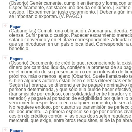
(Ossorio) Genéricamente, cumplir en tiempo y forma con un
Específicamente, satisfacer una deuda en dinero. | Sufrir 
castigo. | Experimentar justo escarmiento. | Deber algún i
se importan o exportan. (V. PAGO.)
Pagar
(Cabanellas) Cumplir una obligación. Abonar una deuda. S
ofensa. Sufrir pena o castigo. Padecer escarmiento mereci
salario convenido y en el plazo correspondiente. Adeudar 
que se introducen en un país o localidad. Corresponder a u
beneficio.
Pagare
(Ossorio) Documento de crédito que, reconociendo la exis
dinero por cantidad líquida, contiene la promesa de su pag
en el momento de su presentación o en un intervalo de t
próximo, más o menos lejano (Obarrio). Suele llamárselo tam
si bien algunos autores establecen ciertas diferencias entr
Según la libranza, se diferencia entre pagaré nominativo (
persona determinada, y que sólo ella puede hacer efectivo)
(transmisible por endoso, con solidaridad entre librador y e
tenedor) y pagaré al portador, de exigibilidad por quien lo p
vencimiento respectivo, o en cualquier momento, de ser a la 
No requiere endoso, por cuanto su transmisión se perfecci
del documento. La primera especie se rige por normas civil
cesión de créditos común, y las otras dos suelen regularse 
mercantil, que exige, entre otros requisitos, el de la palabr
Pagare