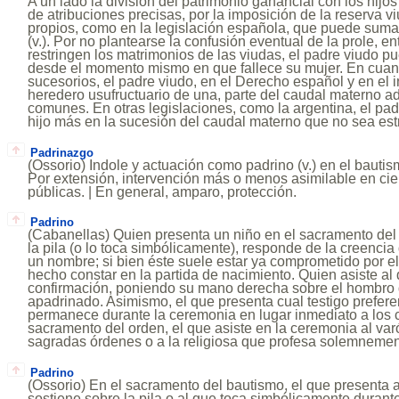
A un lado la división del patrimonio ganancial con los hijos
de atribuciones precisas, por la imposición de la reserva vi
propios, como en la legislación española, que puede sumar
(v.). Por no plantearse la confusión eventual de la prole, e
restringen los matrimonios de las viudas, el padre viudo p
desde el momento mismo en que fallece su mujer. En cuan
sucesorios, el padre viudo, en el Derecho español y en el i
heredero usufructuario de una, parte del caudal materno ad
comunes. En otras legislaciones, como la argentina, el pa
hijo más en la sucesión del caudal materno que no sea est
Padrinazgo
(Ossorio) Indole y actuación como padrino (v.) en el bautis
Por extensión, intervención más o menos asimilable en cie
públicas. | En general, amparo, protección.
Padrino
(Cabanellas) Quien presenta un niño en el sacramento del 
la pila (o lo toca simbólicamente), responde de la creencia
un nombre; si bien éste suele estar ya comprometido por e
hecho constar en la partida de nacimiento. Quien asiste al 
confirmación, poniendo su mano derecha sobre el hombro 
apadrinado. Asimismo, el que presenta cual testigo prefere
permanece durante la ceremonia en lugar inmediato a los c
sacramento del orden, el que asiste en la ceremonia al var
sagradas órdenes o a la religiosa que profesa solemnemen
Padrino
(Ossorio) En el sacramento del bautismo, el que presenta a
sostiene sobre la pila o al que toca simbólicamente duran