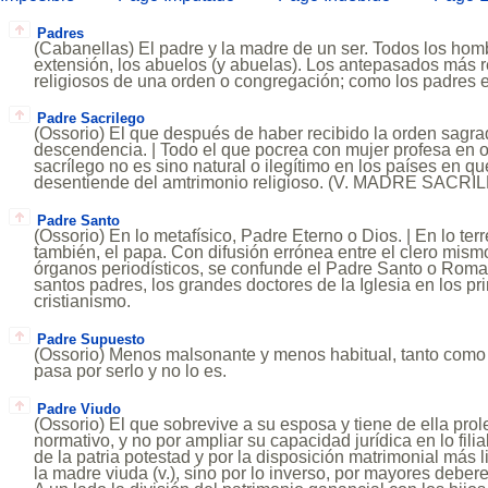
Padres
(Cabanellas) El padre y la madre de un ser. Todos los homb
extensión, los abuelos (y abuelas). Los antepasados más 
religiosos de una orden o congregación; como los padres 
Padre Sacrilego
(Ossorio) El que después de haber recibido la orden sagra
descendencia. | Todo el que pocrea con mujer profesa en o
sacrílego no es sino natural o ilegítimo en los países en que
desentiende del amtrimonio religioso. (V. MADRE SACRI
Padre Santo
(Ossorio) En lo metafísico, Padre Eterno o Dios. | En lo terr
también, el papa. Con difusión errónea entre el clero mismo
órganos periodísticos, se confunde el Padre Santo o Roma
santos padres, los grandes doctores de la Iglesia en los p
cristianismo.
Padre Supuesto
(Ossorio) Menos malsonante y menos habitual, tanto como p
pasa por serlo y no lo es.
Padre Viudo
(Ossorio) El que sobrevive a su esposa y tiene de ella prol
normativo, y no por ampliar su capacidad jurídica en lo filia
de la patria potestad y por la disposición matrimonial más
la madre viuda (v.), sino por lo inverso, por mayores debere