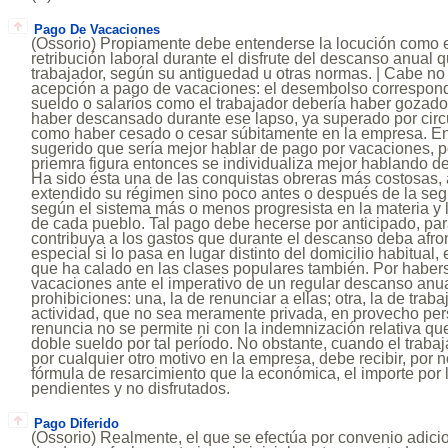
Pago De Vacaciones
(Ossorio) Propiamente debe entenderse la locución como 
retribución laboral durante el disfrute del descanso anual 
trabajador, según su antiguedad u otras normas. | Cabe no o
acepción a pago de vacaciones: el desembolso correspondi
sueldo o salarios como el trabajador debería haber gozado 
haber descansado durante ese lapso, ya superado por circu
como haber cesado o cesar súbitamente en la empresa. En
sugerido que sería mejor hablar de pago por vacaciones, po
priemra figura entonces se individualiza mejor hablando 
Ha sido ésta una de las conquistas obreras más costosas, 
extendido su régimen sino poco antes o después de la se
según el sistema más o menos progresista en la materia y 
de cada pueblo. Tal pago debe hecerse por anticipado, p
contribuya a los gastos que durante el descanso deba afront
especial si lo pasa en lugar distinto del domicilio habitual
que ha calado en las clases populares también. Por haber
vacaciones ante el imperativo de un regular descanso anua
prohibiciones: una, la de renunciar a ellas; otra, la de traba
actividad, que no sea meramente privada, en provecho per
renuncia no se permite ni con la indemnización relativa qu
doble sueldo por tal período. No obstante, cuando el trab
por cualquier otro motivo en la empresa, debe recibir, por 
fórmula de resarcimiento que la económica, el importe por
pendientes y no disfrutados.
Pago Diferido
(Ossorio) Realmente, el que se efectúa por convenio adicio