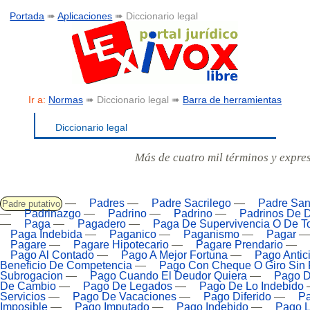
Portada
➠
Aplicaciones
➠ Diccionario legal
Ir a:
Normas
➠ Diccionario legal ➠
Barra de herramientas
Diccionario legal
Más de cuatro mil términos y expre
—
Padres
—
Padre Sacrilego
—
Padre San
Padre putativo
—
Padrinazgo
—
Padrino
—
Padrino
—
Padrinos De 
—
Paga
—
Pagadero
—
Paga De Supervivencia O De T
Paga Indebida
—
Paganico
—
Paganismo
—
Pagar
Pagare
—
Pagare Hipotecario
—
Pagare Prendario
—
Pago Al Contado
—
Pago A Mejor Fortuna
—
Pago Antic
Beneficio De Competencia
—
Pago Con Cheque O Giro Sin 
Subrogacion
—
Pago Cuando El Deudor Quiera
—
Pago D
De Cambio
—
Pago De Legados
—
Pago De Lo Indebido
Servicios
—
Pago De Vacaciones
—
Pago Diferido
—
Pa
Imposible
—
Pago Imputado
—
Pago Indebido
—
Pago L