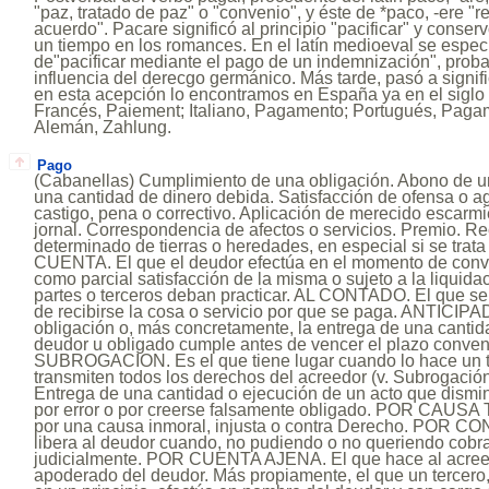
"paz, tratado de paz" o "convenio", y éste de *paco, -ere "
acuerdo". Pacare significó al principio "pacificar" y conser
un tiempo en los romances. En el latín medioeval se especi
de"pacificar mediante el pago de un indemnización", prob
influencia del derecgo germánico. Más tarde, pasó a signifi
en esta acepción lo encontramos en España ya en el siglo X
Francés, Paiement; Italiano, Pagamento; Portugués, Paga
Alemán, Zahlung.
Pago
(Cabanellas) Cumplimiento de una obligación. Abono de u
una cantidad de dinero debida. Satisfacción de ofensa o a
castigo, pena o correctivo. Aplicación de merecido escarm
jornal. Correspondencia de afectos o servicios. Premio. R
determinado de tierras o heredades, en especial si se trata 
CUENTA. El que el deudor efectúa en el momento de conve
como parcial satisfacción de la misma o sujeto a la liquid
partes o terceros deban practicar. AL CONTADO. El que s
de recibirse la cosa o servicio por que se paga. ANTICIP
obligación o, más concretamente, la entrega de una cantid
deudor u obligado cumple antes de vencer el plazo conven
SUBROGACION. Es el que tiene lugar cuando lo hace un te
transmiten todos los derechos del acreedor (v. Subrogac
Entrega de una cantidad o ejecución de un acto que dismin
por error o por creerse falsamente obligado. POR CAUSA
por una causa inmoral, injusta o contra Derecho. POR 
libera al deudor cuando, no pudiendo o no queriendo cobra
judicialmente. POR CUENTA AJENA. El que hace al acreed
apoderado del deudor. Más propiamente, el que un tercero,