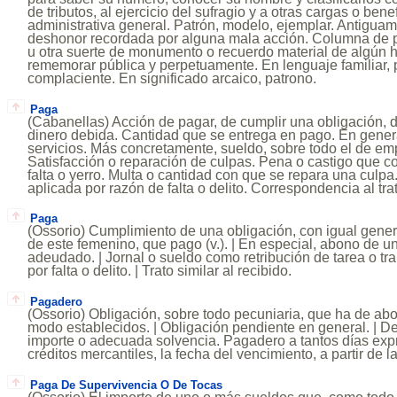
de tributos, al ejercicio del sufragio y a otras cargas o bene
administrativa general. Patrón, modelo, ejemplar. Antiguam
deshonor recordada por alguna mala acción. Columna de pi
u otra suerte de monumento o recuerdo material de algún 
rememorar pública y perpetuamente. En lenguaje familiar,
complaciente. En significado arcaico, patrono.
Paga
(Cabanellas) Acción de pagar, de cumplir una obligación,
dinero debida. Cantidad que se entrega en pago. En genera
servicios. Más concretamente, sueldo, sobre todo el de em
Satisfacción o reparación de culpas. Pena o castigo que co
falta o yerro. Multa o cantidad con que se repara una culpa
aplicada por razón de falta o delito. Correspondencia al tra
Paga
(Ossorio) Cumplimiento de una obligación, con igual gene
de este femenino, que pago (v.). | En especial, abono de u
adeudado. | Jornal o sueldo como retribución de tarea o tr
por falta o delito. | Trato similar al recibido.
Pagadero
(Ossorio) Obligación, sobre todo pecuniaria, que ha de abo
modo establecidos. | Obligación pendiente en general. | De
importe o adecuada solvencia. Pagadero a tantos días ex
créditos mercantiles, la fecha del vencimiento, a partir de la
Paga De Supervivencia O De Tocas