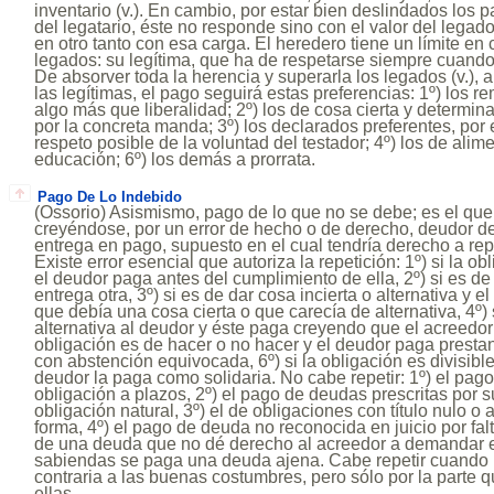
inventario (v.). En cambio, por estar bien deslindados los p
del legatario, éste no responde sino con el valor del legad
en otro tanto con esa carga. El heredero tiene un límite en
legados: su legítima, que ha de respetarse siempre cuand
De absorver toda la herencia y superarla los legados (v.), a
las legítimas, el pago seguirá estas preferencias: 1º) los r
algo más que liberalidad; 2º) los de cosa cierta y determin
por la concreta manda; 3º) los declarados preferentes, por 
respeto posible de la voluntad del testador; 4º) los de alime
educación; 6º) los demás a prorrata.
Pago De Lo Indebido
(Ossorio) Asismismo, pago de lo que no se debe; es el que
creyéndose, por un error de hecho o de derecho, deudor de
entrega en pago, supuesto en el cual tendría derecho a repet
Existe error esencial que autoriza la repetición: 1º) si la o
el deudor paga antes del cumplimiento de ella, 2º) si es de 
entrega otra, 3º) si es de dar cosa incierta o alternativa y
que debía una cosa cierta o que carecía de alternativa, 4º) 
alternativa al deudor y éste paga creyendo que el acreedor p
obligación es de hacer o no hacer y el deudor paga presta
con abstención equivocada, 6º) si la obligación es divisi
deudor la paga como solidaria. No cabe repetir: 1º) el pago
obligación a plazos, 2º) el pago de deudas prescritas por s
obligación natural, 3º) el de obligaciones con título nulo o 
forma, 4º) el pago de deuda no reconocida en juicio por fal
de una deuda que no dé derecho al acreedor a demandar en
sabiendas se paga una deuda ajena. Cabe repetir cuando 
contraria a las buenas costumbres, pero sólo por la parte 
ellas.