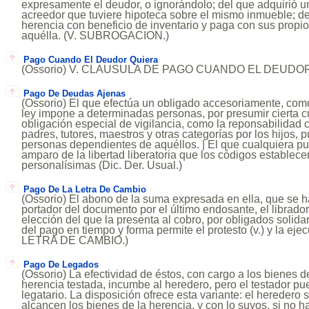
expresamente el deudor, o ignorándolo; del que adquirió u
acreedor que tuviere hipoteca sobre el mismo inmueble; de
herencia con beneficio de inventario y paga con sus propi
aquélla. (V. SUBROGACION.)
Pago Cuando El Deudor Quiera
(Ossorio) V. CLAUSULA DE PAGO CUANDO EL DEUDO
Pago De Deudas Ajenas
(Ossorio) El que efectúa un obligado accesoriamente, como 
ley impone a determinadas personas, por presumir cierta 
obligación especial de vigilancia, como la reponsabilidad c
padres, tutores, maestros y otras categorías por los hijos,
personas dependientes de aquéllos. | El que cualquiera pue
amparo de la libertad liberatoria que los códigos establec
personalísimas (Dic. Der. Usual.)
Pago De La Letra De Cambio
(Ossorio) El abono de la suma expresada en ella, que se ha
portador del documento por el último endosante, el librador 
elección del que la presenta al cobro, por obligados solidari
del pago en tiempo y forma permite el protesto (v.) y la eje
LETRA DE CAMBIO.)
Pago De Legados
(Ossorio) La efectividad de éstos, con cargo a los bienes d
herencia testada, incumbe al heredero, pero el testador pu
legatario. La disposición ofrece esta variante: el heredero
alcancen los bienes de la herencia, y con lo suyos, si no 