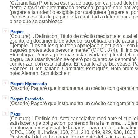
(Cabanellas) Promesa escrita de pago por cantidad determ
cierto, a favor de determinada persona (pagaré nominativo)
(pagaré a la orden) o exigible por cualquiera (pagaré al p
Promesa escrita de pagar cierta cantidad a determinada pe
plazo que se establezca.
Pagare
(Couture) I. Definición. Título de crédito mediante el cual 
escrito, en documento de adeudo, su obligación de pagar u
Ejemplo. "Los títulos que traen aparejada ejecución... son lo
pagarés protestados personalmente" (CPC., 874). III. Indice
Etimología. Primera persona sustantivada del plural del fut
pagar. La sustantivación se operó por cuanto se denominó
comienzan con esta palabra. En cuanto al verbo, véase: Pa
Francés, Billet; Italiano, Cambiale; Portugués, Nota promis
note; Alemán, Schuldschein.
Pagare Hipotecario
(Ossorio) Pagaré que instrumenta un crédito con garantía h
Pagare Prendario
(Ossorio) Pagaré que instrumenta un crédito con garantía p
Pago
(Couture) I. Definición. Acto cancelativo mediante el cual e
satisfacen una obligación, poniendo fin a la misma. II. Eje
o autorización especial de la parte... para recibir judicial
(CPC., 160). III. Indice. 160, 211, 213, 649, 929, 930, 1033,
Postverbal del verbo pagar, procedente del latín paco, -are,