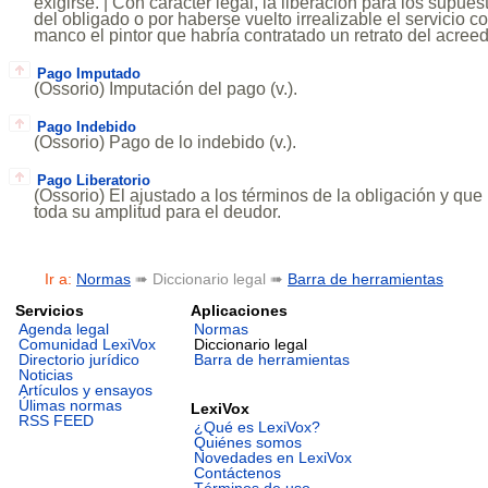
exigirse. | Con carácter legal, la liberación para los supue
del obligado o por haberse vuelto irrealizable el servicio
manco el pintor que habría contratado un retrato del acreedo
Pago Imputado
(Ossorio) Imputación del pago (v.).
Pago Indebido
(Ossorio) Pago de lo indebido (v.).
Pago Liberatorio
(Ossorio) El ajustado a los términos de la obligación y que 
toda su amplitud para el deudor.
Ir a:
Normas
➠ Diccionario legal ➠
Barra de herramientas
Servicios
Aplicaciones
Agenda legal
Normas
Comunidad LexiVox
Diccionario legal
Directorio jurídico
Barra de herramientas
Noticias
Artículos y ensayos
Úlimas normas
LexiVox
RSS FEED
¿Qué es LexiVox?
Quiénes somos
Novedades en LexiVox
Contáctenos