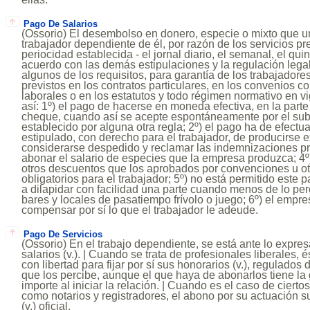
Pago De Salarios
(Ossorio) El desembolso en donero, especie o mixto que u
trabajador dependiente de él, por razón de los servicios pr
periocidad establecida - el jornal diario, el semanal, el qui
acuerdo con las demás estipulaciones y la regulación legal
algunos de los requisitos, para garantía de los trabajador
previstos en los contratos particulares, en los convenios c
laborales o en los estatutos y todo régimen normativo en vi
así: 1º) el pago de hacerse en moneda efectiva, en la part
cheque, cuando así se acepte espontáneamente por el sub
establecido por alguna otra regla; 2º) el pago ha de efectu
estipulado, con derecho para el trabajador, de producirse 
considerarse despedido y reclamar las indemnizaciones pr
abonar el salario de especies que la empresa produzca; 4
otros descuentos que los aprobados por convenciones u ot
obligatorios para el trabajador; 5º) no está permitido este
a dilapidar con facilidad una parte cuando menos de lo pe
bares y locales de pasatiempo frívolo o juego; 6º) el empr
compensar por sí lo que el trabajador le adeude.
Pago De Servicios
(Ossorio) En el trabajo dependiente, se está ante lo expre
salarios (v.). | Cuando se trata de profesionales liberales, 
con libertad para fijar por sí sus honorarios (v.), regulados
que los percibe, aunque el que haya de abonarlos tiene la 
importe al iniciar la relación. | Cuando es el caso de cierto
como notarios y registradores, el abono por su actuación s
(v.) oficial.