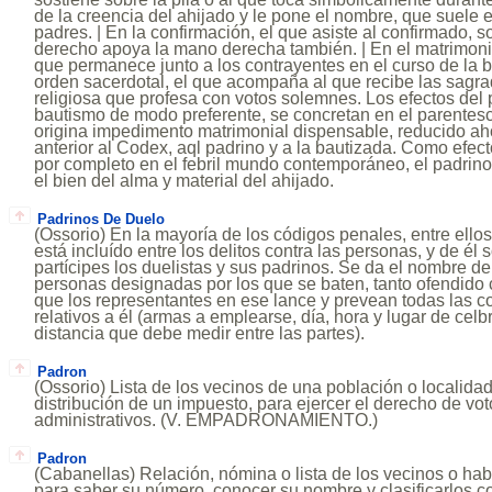
de la creencia del ahijado y le pone el nombre, que suele es
padres. | En la confirmación, el que asiste al confirmado,
derecho apoya la mano derecha también. | En el matrimonio,
que permanece junto a los contrayentes en el curso de la bo
orden sacerdotal, el que acompaña al que recibe las sagra
religiosa que profesa con votos solemnes. Los efectos del 
bautismo de modo preferente, se concretan en el parentesco
origina impedimento matrimonial dispensable, reducido aho
anterior al Codex, aql padrino y a la bautizada. Como efect
por completo en el febril mundo contemporáneo, el padrino
el bien del alma y material del ahijado.
Padrinos De Duelo
(Ossorio) En la mayoría de los códigos penales, entre ellos 
está incluído entre los delitos contra las personas, y de él
partícipes los duelistas y sus padrinos. Se da el nombre de
personas designadas por los que se baten, tanto ofendido 
que los representantes en ese lance y prevean todas las co
relativos a él (armas a emplearse, día, hora y lugar de celb
distancia que debe medir entre las partes).
Padron
(Ossorio) Lista de los vecinos de una población o localidad
distribución de un impuesto, para ejercer el derecho de vot
administrativos. (V. EMPADRONAMIENTO.)
Padron
(Cabanellas) Relación, nómina o lista de los vecinos o hab
para saber su número, conocer su nombre y clasificarlos co