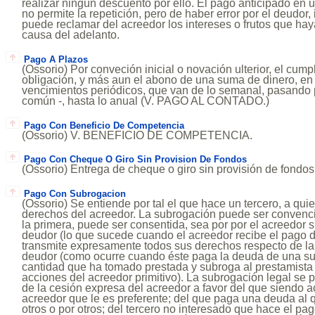
realizar ningún descuento por ello. El pago anticipado en 
no permite la repetición, pero de haber error por el deudor,
puede reclamar del acreedor los intereses o frutos que hay
causa del adelanto.
Pago A Plazos
(Ossorio) Por conveción inicial o novación ulterior, el cum
obligación, y más aun el abono de una suma de dinero, en
vencimientos periódicos, que van de lo semanal, pasando 
común -, hasta lo anual (V. PAGO AL CONTADO.)
Pago Con Beneficio De Competencia
(Ossorio) V. BENEFICIO DE COMPETENCIA.
Pago Con Cheque O Giro Sin Provision De Fondos
(Ossorio) Entrega de cheque o giro sin provisión de fondos 
Pago Con Subrogacion
(Ossorio) Se entiende por tal el que hace un tercero, a qui
derechos del acreedor. La subrogación puede ser convenci
la primera, puede ser consentida, sea por por el acreedor s
deudor (lo que sucede cuando el acreedor recibe el pago d
transmite expresamente todos sus derechos respecto de la 
deudor (como ocurre cuando éste paga la deuda de una su
cantidad que ha tomado prestada y subroga al prestamista
acciones del acreedor primitivo). La subrogación legal se
de la cesión expresa del acreedor a favor del que siendo a
acreedor que le es preferente; del que paga una deuda al
otros o por otros; del tercero no interesado que hace el pag