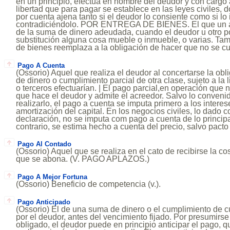
en un principio, efectúa en nombre del deudor y con cargo a
libertad que para pagar se establece en las leyes civiles, 
por cuenta ajena tanto si el deudor lo consiente como si lo 
contradiciéndolo. POR ENTREGA DE BIENES. El que un ac
de la suma de dinero adeudada, cuando el deudor u otro po
substitución alguna cosa mueble o inmueble, o varias. Ta
de bienes reemplaza a la obligación de hacer que no se c
Pago A Cuenta
(Ossorio) Aquel que realiza el deudor al concertarse la obl
de dinero o cumplimiento parcial de otra clase, sujeto a la 
o terceros efectuarían. | El pago parcial,en operación que n
que hace el deudor y admite el acreedor. Salvo lo conveni
realizarlo, el pago a cuenta se imputa primero a los intere
amortización del capital. En los negocios civiles, lo dado
declaración, no se imputa com pago a cuenta de lo principal
contrario, se estima hecho a cuenta del precio, salvo pacto 
Pago Al Contado
(Ossorio) Aquel que se realiza en el cato de recibirse la cos
que se abona. (V. PAGO APLAZOS.)
Pago A Mejor Fortuna
(Ossorio) Beneficio de competencia (v.).
Pago Anticipado
(Ossorio) El de una suma de dinero o el cumplimiento de cu
por el deudor, antes del vencimiento fijado. Por presumirse
obligado, el deudor puede en principio anticipar el pago, q