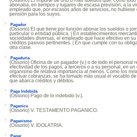
(Ossorio) El importe de uno o más sueldos que, como todo
abonaba, en tiempos y lugares de escasa previsión, a la v
empleado que, por escasos años de servicios, no hubiese
pensión para los suyos.
Pagador
(Ossorio) El que tiene por función abonar los sueldos o j
particular o entidad pública. | En establecimientos mercan
sociedades diversas, el empleado que hace efectivo en su o
créditos pasivos pertinentes. | En que cumple con su oblig
otra clase.
Pagaduria
(Ossorio) Oficina de un pagador (v.) o de todo el personal 
efectividad de los pagos, a terceros o a su personal, en un
organismo de relativa importancia al menos. Como los mi
efectuar cobranzas, se ha tomado más usual el vocablo de 
que abarca créditos y débitos.
Paga Indebida
(Ossorio) Pago de lo indebido (v.).
Paganico
(Ossorio) V. TESTAMENTO PAGANICO.
Paganismo
(Ossorio) V. IDOLATRIA.
Pagar