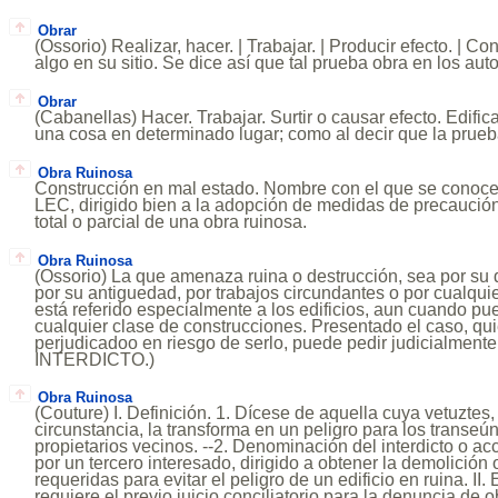
Obrar
(Ossorio) Realizar, hacer. | Trabajar. | Producir efecto. | Cons
algo en su sitio. Se dice así que tal prueba obra en los aut
Obrar
(Cabanellas) Hacer. Trabajar. Surtir o causar efecto. Edificar,
una cosa en determinado lugar; como al decir que la prueb
Obra Ruinosa
Construcción en mal estado. Nombre con el que se conoce 
LEC, dirigido bien a la adopción de medidas de precaución
total o parcial de una obra ruinosa.
Obra Ruinosa
(Ossorio) La que amenaza ruina o destrucción, sea por su d
por su antiguedad, por trabajos circundantes o por cualqui
está referido especialmente a los edificios, aun cuando p
cualquier clase de construcciones. Presentado el caso, qu
perjudicadoo en riesgo de serlo, puede pedir judicialmente 
INTERDICTO.)
Obra Ruinosa
(Couture) I. Definición. 1. Dícese de aquella cuya vetuztes
circunstancia, la transforma en un peligro para los transeún
propietarios vecinos. --2. Denominación del interdicto o a
por un tercero interesado, dirigido a obtener la demolición
requeridas para evitar el peligro de un edificio en ruina. II.
requiere el previo juicio conciliatorio para la denuncia de 