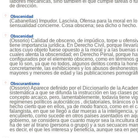
labores mecánicas, sino también el que cumple tareas o fu
de dirección.
Obscenidad
(Cabanellas) Impudor. Lascivia. Ofensa para la moral en lo 
sensualidad concierne. Cosa obscena; sea dicho o hecho.
Obscenidad
(Ossorio) Calidad de obsceno, de impúdico, torpe u ofensiv
tiene importancia jurídica. En Derecho Civil, porque llevarí
actos cuyo objeto fuese opuesto a la moral y a las buenas 
cuales atenta la obscenidad; en Derecho Penal, porque ha
configurados por el elemento obsceno, como en términos 
que lo son, ya que no todos, algunos delitos contra la hon
concretamente, las exhibiciones y los abusos deshonestos,
mayores y menores de edad y las publicaciones pornográfi
Obscurantismo
(Ossorio) Aparece definido por el Diccionarilo de la Acad
sistemática a que se difunda la instrucción en las clases 
concepto arcaico, pero, lamentablemente, todavía tiene vig
regímenes políticos autocráticos , dictatoriales, tiránicos o 
hecho cierto que en ellos, ya de modo franco, como en el 
falangista, en que se llegó a dar mueras a la inteligencia,
encubierto, como sucede en otros países asentados en aq
gobierno, se considera que cuanto mayor sea la incultura de
ha de ser al tirano (persona o grupo) y a sus secuaces man
es decir, el que les interesa y beneficia, aunque sea en perj