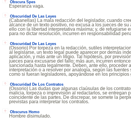
Obscura Spes
Esperanza vaga.
Obscuridad De Las Leyes
(Cabanellas) La mala redacción del legislador, cuando cre
alcance de un texto positivo, no excusa a los jueces de su
ello con la libertad interpretativa máxima; y, de refugiarse 
para no dictar resolución, incurren en responsabilidad pena
Obscuridad De Las Leyes
(Ossorio) Por torpeza en la redacción, sutiles interpretaci
al legislarse, un texto legal puede aparecer por demás ind
aplicación, y más ante un litigio. Tal hipótesis, por previsión
jueces para excusarse del fallo; más aun, incurren entonc
sancionada hasta legalmente. Deben, ante ello, proceder a
interpretación o a resolver por analogía, según las fuentes 
como si fueran legisladores, apoyándose en los principios
Obscuridad De Los Contratos
(Ossorio) Las dudas que algunas claúsulas de los contrato
malicia, torpeza o imprevisión al redactarlos, se entregan p
coincidente de las partes. De discrepar, se somete la perp
previstas para interpretar los contratos.
Obscurus Homo
Hombre disimulado.