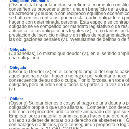
Obligacion Voluntaria
(Ossorio) Tal espontaneidad se refiere al momento constitut
constriñen su proceder ulterior, una en beneficio de la otra
de acreedor y deudor, o con recíproco equilibrio económico-
se halla en los contratos, por no estar nadie obligado en pr
hacerlo con determinada persona. Esta especie se contrap
obligado se ve compelido por mandato legislativo o de res
antisocial, a las obligaciones legales (v.), como tantas limi
prestación del servicio militar y en miles de reglamentacion
las obligaciones penales (v.), rwesultantes de delitos o de f
Obligado
(Cabanellas) Lo mismo que deudor (v.), en el sentido ampl
una obligación.
Obligado
(Ossorio) Deudor (v.) en el concepto amplio del sujeto pas
aquel que ha de dar, hacer o no hacer por voluntario nexo,
consecuencia de su dolo o culpa. Por lo forzosa, en toda o
obligado, pero pueden serlo todas las partes a la vez en l
(v.).
Obligar
(Ossorio) Sujetar bienes o cosas al pago de una deuda o p
obligación propia o que uno afianza. | Compeler, con derec
diferencia el proceder jurídicamente amparado del que suel
Emplear fuerza material o anímica para hacer que otro real
un lado su deber de actuar o su derecho de abstenerse. | 
con halagos o artificios, para conseguir un propósito o logr
correspondencia. (V. OBLIGARSE.)