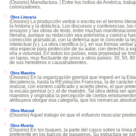
(Ossorio) Manufactura. | Entre los indios de América, traba
colonizadores.
Obra Literaria
(Ossorio) La producción verbal o escrita en el terreno literari
la historia y la didáctica. Los discursos y conferencias, la
ensayos y las obras de texto, entre muchas manifestacione
literaria, aunque su redacción sea pobrísima y carezca ha
corrección gramatical, con la defensa que le concede la le
intelectual (v.). La obra científica (v.), en sus formas verbal
otra especie para protección de su autor, con derecho a exp
ella a voluntad. En todos los países, esta propiedad se limit
un lapso, muy fluctuante de unos a otros países: 30, 50, 80
de sus herederos o causahabientes.
Obra Maestra
(Ossorio) En la organización gremial que imperó en la Eda
decadencia, hasta la REvolución Francesa, la de carácter 
realizar, con esmero calificado y acierto pleno, el que pre
la escala gremial (v.): el de maestro. Tal obra debía ser ap
maestros y originaba la percepción de ciertos emolumentos
atribuyera otorgar esa categoría, que los monarcas absolut
Obra Manual
(Ossorio) Aquel trabajo en que el esfuerzo muscular predo
Obra Muerta
(Ossorio) En los buques, la parte del casco sobre la linea d
preferente en los barcos de pasajeros. Su estructura se so