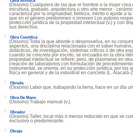
Obra Artistica
(Ossorio) Cualquiera de las que el hombre o la mujer crea 
escultura, grabado, arquitectura u otro arte menor - cerámi
caracteriza por la originalidad, belleza, mérito o ajuste a 
que en el género predominen o innoven Los autores respec
protección jurídica de la propiedad intelectual (v.) y con di
sus derechos.
Obra Cientifica
(Ossorio) Toda la que aborde o desenvuelva, en su conjun
aspectos, una disciplina relacionada con el saber humano, 
didácticos, de investigación, sistemas críticos o de otra esp
cuando se concreta por escrito, se encuadra en la obra litera
propiedad intelectual se refiere; pero, de plasmarse en otr
creación de laboratorios con formulación de procedimiento
instrumental, se orienta, en su protección jurídica, por los
física en general y de la industrial en concreto (L. Alacalá
Obrada
(Ossorio) Labor que, trabajando la tierra, hace en un día u
Obra De Mano
(Ossorio) Trabajo manual (v.).
Obrador
(Ossorio) Taller, local más o menos reducido en que se cu
exclusivo o predominante.
Obraje