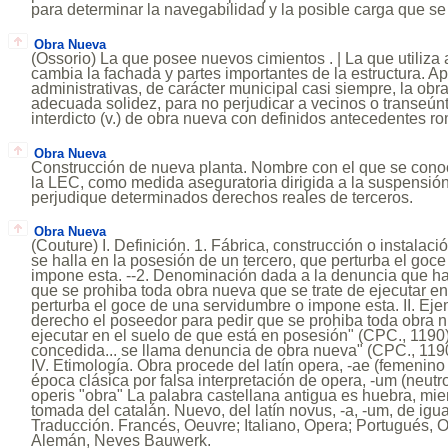
para determinar la navegabilidad y la posible carga que s
Obra Nueva
(Ossorio) La que posee nuevos cimientos . | La que utiliza 
cambia la fachada y partes importantes de la estructura. Ap
administrativas, de carácter municipal casi siempre, la ob
adecuada solidez, para no perjudicar a vecinos o transeún
interdicto (v.) de obra nueva con definidos antecedentes r
Obra Nueva
Construcción de nueva planta. Nombre con el que se conoc
la LEC, como medida aseguratoria dirigida a la suspensió
perjudique determinados derechos reales de terceros.
Obra Nueva
(Couture) I. Definición. 1. Fábrica, construcción o instalac
se halla en la posesión de un tercero, que perturba el goc
impone esta. --2. Denominación dada a la denuncia que h
que se prohiba toda obra nueva que se trate de ejecutar en
perturba el goce de una servidumbre o impone esta. II. Ej
derecho el poseedor para pedir que se prohiba toda obra n
ejecutar en el suelo de que está en posesión" (CPC., 1190).
concedida... se llama denuncia de obra nueva" (CPC., 1190).
IV. Etimología. Obra procede del latín opera, -ae (femenino
época clásica por falsa interpretación de opera, -um (neutro
operis "obra" La palabra castellana antigua es huebra, mie
tomada del catalán. Nuevo, del latín novus, -a, -um, de igua
Traducción. Francés, Oeuvre; Italiano, Opera; Portugués, O
Alemán, Neves Bauwerk.