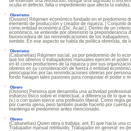
de extender una resolución, otorgar una dignidad o discern
oculta el defecto, falta o impedimento que afecta la validez
Obrerismo
(Ossorio) Régimen económico fundado en el predominio de
elemento de producción y creador de riqueza. | Conjunto d
como entidad económica (Dic. Acad.). Dentro de un criterio p
económico, se entiende por obrerismo la preponderancia 
favorecedora de las reinvindicaciones de los trabajadores
sentido. En ese aspecto se habla de política obrerista, de l
Obrerismo
(Cabanellas) Régimen social, ya por predominio de lo econ
que los obreros o trabajadores manuales ejercen el poder 
en él como productores de la riqueza y por sus organizacio
obreros en su consideración de fuerza o entidad económic
preocupación por las reivindicaciones obreras por personaj
fondo halagan tales pasiones para conquistar el poder o 
Obrero
(Ossorio) Persona que desarrolla una actividad profesiona
esfuerzo físico sobre el intelectual, a diferencia de lo qu
(v.) o con quien ejerce una profesión liberal. Como regla ge
por cuenta ajena, pero también puede hacerlo por cuenta 
mantenga el predominio antes mencionado.
Obrero
(Cabanellas) Quien obra o trabaja. ant. El que hacía una c
Trabajador manual retribuido. Trabajador en general; es dec