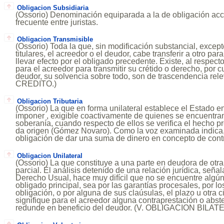
Obligacion Subsidiaria
(Ossorio) Denominación equiparada a la de obligación acce
frecuente entre juristas.
Obligacion Transmisible
(Ossorio) Toda la que, sin modificación substancial, except
titulares, el acreedor o el deudor, cabe transferir a otro pa
llevar efecto por el obligado precedente. Existe, al respect
para el acreedor para transmitir su crétido o derecho, por 
deudor, su solvencia sobre todo, son de trascendencia re
CREDITO.)
Obligacion Tributaria
(Ossorio) La que en forma unilateral establece el Estado en
imponer , exigible coactivamente de quienes se encuentra
soberanía, cuando respecto de ellos se verifica el hecho pre
da origen (Gómez Novaro). Como la voz examinada indica, 
obligación de dar una suma de dinero en concepto de contri
Obligacion Unilateral
(Ossorio) La que constituye a una parte en deudora de otra,
parcial. El análisis detenido de una relación jurídica, señal
Derecho Usual, hace muy difícil que no se encuentre algún
obligado principal, sea por las garantías procesales, por lo
obligación, o por alguna de sus claúsulas, el plazo u otra 
signifique para el acreedor alguna contraprestación o abs
redunde en beneficio del deudor. (V. OBLIGACION BILAT