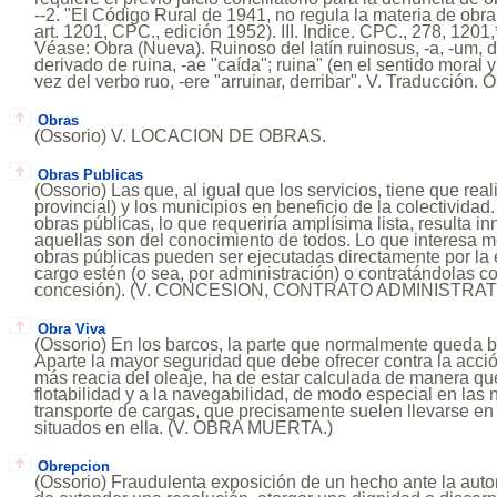
--2. "El Código Rural de 1941, no regula la materia de obra 
art. 1201, CPC., edición 1952). III. Indice. CPC., 278, 1201,
Véase: Obra (Nueva). Ruinoso del latín ruinosus, -a, -um, d
derivado de ruina, -ae "caída"; ruina" (en el sentido moral y
vez del verbo ruo, -ere "arruinar, derribar". V. Traducción. 
Obras
(Ossorio) V. LOCACION DE OBRAS.
Obras Publicas
(Ossorio) Las que, al igual que los servicios, tiene que real
provincial) y los municipios en beneficio de la colectividad
obras públicas, lo que requeriría amplísima lista, resulta i
aquellas son del conocimiento de todos. Lo que interesa m
obras públicas pueden ser ejecutadas directamente por la e
cargo estén (o sea, por administración) o contratándolas co
concesión). (V. CONCESION, CONTRATO ADMINISTRATI
Obra Viva
(Ossorio) En los barcos, la parte que normalmente queda baj
Aparte la mayor seguridad que debe ofrecer contra la acció
más reacia del oleaje, ha de estar calculada de manera q
flotabilidad y a la navegabilidad, de modo especial en las
transporte de cargas, que precisamente suelen llevarse en
situados en ella. (V. OBRA MUERTA.)
Obrepcion
(Ossorio) Fraudulenta exposición de un hecho ante la autor