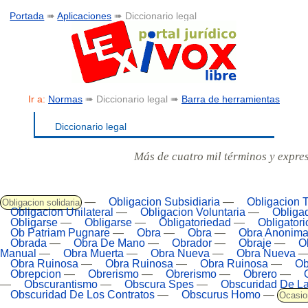
Portada
➠
Aplicaciones
➠ Diccionario legal
Ir a:
Normas
➠ Diccionario legal ➠
Barra de herramientas
Diccionario legal
Más de cuatro mil términos y expre
—
Obligacion Subsidiaria
—
Obligacion 
Obligacion solidaria
Obligacion Unilateral
—
Obligacion Voluntaria
—
Obliga
Obligarse
—
Obligarse
—
Obligatoriedad
—
Obligatori
Ob Patriam Pugnare
—
Obra
—
Obra
—
Obra Anonim
Obrada
—
Obra De Mano
—
Obrador
—
Obraje
—
Ob
Manual
—
Obra Muerta
—
Obra Nueva
—
Obra Nueva
Obra Ruinosa
—
Obra Ruinosa
—
Obra Ruinosa
—
Ob
Obrepcion
—
Obrerismo
—
Obrerismo
—
Obrero
—
—
Obscurantismo
—
Obscura Spes
—
Obscuridad De L
Obscuridad De Los Contratos
—
Obscurus Homo
—
Ocasio