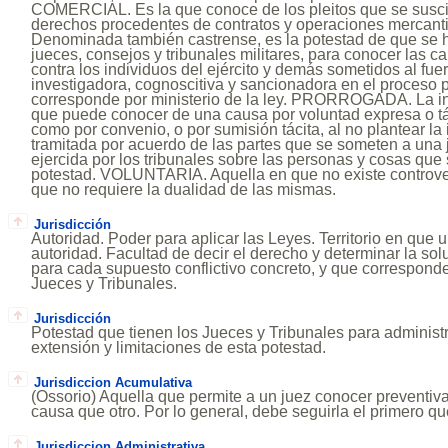
COMERCIAL. Es la que conoce de los pleitos que se susci
derechos procedentes de contratos y operaciones mercanti
Denominada también castrense, es la potestad de que se h
jueces, consejos y tribunales militares, para conocer las 
contra los individuos del ejército y demás sometidos al fu
investigadora, cognoscitiva y sancionadora en el proceso
corresponde por ministerio de la ley. PRORROGADA. La in
que puede conocer de una causa por voluntad expresa o táci
como por convenio, o por sumisión tácita, al no plantear l
tramitada por acuerdo de las partes que se someten a una j
ejercida por los tribunales sobre las personas y cosas que
potestad. VOLUNTARIA. Aquella en que no existe controvers
que no requiere la dualidad de las mismas.
Jurisdicción
Autoridad. Poder para aplicar las Leyes. Territorio en que 
autoridad. Facultad de decir el derecho y determinar la so
para cada supuesto conflictivo concreto, y que correspond
Jueces y Tribunales.
Jurisdicción
Potestad que tienen los Jueces y Tribunales para administra
extensión y limitaciones de esta potestad.
Jurisdiccion Acumulativa
(Ossorio) Aquella que permite a un juez conocer preventi
causa que otro. Por lo general, debe seguirla el primero 
Jurisdiccion Administrativa