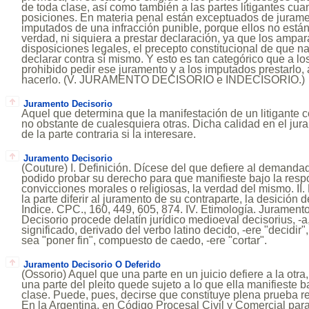
de toda clase, así como también a las partes litigantes cu
posiciones. En materia penal están exceptuados de juram
imputados de una infracción punible, porque ellos no están
verdad, ni siquiera a prestar declaración, ya que los ampara
disposiciones legales, el precepto constitucional de que n
declarar contra sí mismo. Y esto es tan categórico que a lo
prohibido pedir ese juramento y a los imputados prestarlo,
hacerlo. (V. JURAMENTO DECISORIO e INDECISORIO.)
Juramento Decisorio
Aquel que determina que la manifestación de un litigante 
no obstante de cualesquiera otras. Dicha calidad en el jura
de la parte contraria si la interesare.
Juramento Decisorio
(Couture) I. Definición. Dícese del que defiere al demanda
podido probar su derecho para que manifieste bajo la resp
convicciones morales o religiosas, la verdad del mismo. II
la parte diferir al juramento de su contraparte, la desición de
Indice. CPC., 160, 449, 605, 874. IV. Etimología. Jurament
Decisorio procede delatín jurídico medioeval decisorius, -a
significado, derivado del verbo latino decido, -ere "decidir"
sea "poner fin", compuesto de caedo, -ere "cortar".
Juramento Decisorio O Deferido
(Ossorio) Aquel que una parte en un juicio defiere a la otr
una parte del pleito quede sujeto a lo que ella manifieste 
clase. Puede, pues, decirse que constituye plena prueba r
En la Argentina, en Código Procesal Civil y Comercial para 