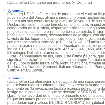
(Cabanellas) Obligarse por juramento. (v. Conjura.)
Juramento
(Couture) I. Definición. Medio de prueba por el cual un liti
adversario o del Juez, afirma o niega uno omás hechos re
honor o por sus creencias religiosas, de la verdad de sus m
Declaración solemne que formula un funcionario, magistrado
colaborador de la justicia, responsabilizándose por su hon
religiosas, de cumplir bien y fielmente su cometido. II. Ej
hacen con instrumentos, declaraciones de testigos, con di
la vista de los lugares o inspección ocular, con el jurament
con presunciones o indicios" (CPC., 349). --2. "(El arbitro)
prestará juramneto ante el mismo Escribano, de su fiel des
Indice. CPC., 129, 349, 389, 420, 437, 439, 441, 450, 456, 
Etimología. Del latín iuramentum, -i de igual significado der
"jurar", denominativo de ius, iuris. Esta última palabra, qu
significa "derecho", debió significar en su origen "formula r
de ley", por lo tanto iurare sería pronunciar dicha fórmula e
Traducción. Francés, Serment; Italiano, Giuramento; Portu
Oath; Alemán, Scwur..
Juramento
(Cabanellas) La afirmación o negación de una cosa, ponien
en sí mismo o en sus criaturas, según expresa la Academia
juramento es “la invocación tácita o expresa del nombre 
testigo de la certeza de lo que se declara”. ASERTORIO. E
claramente la verdad de un hecho presente o de una co
El que las partes prestaban al iniciar un pleito para declar
procederían con malicia. DE DECIR VERDAD. El habitual e