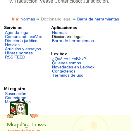
V. Traducción. Véase Contencioso; Jurisdicción.
Ir a:
Normas
➠ Diccionario legal ➠
Barra de herramientas
Servicios
Aplicaciones
Agenda legal
Normas
Comunidad LexiVox
Diccionario legal
Directorio jurídico
Barra de herramientas
Noticias
Artículos y ensayos
Úlimas normas
LexiVox
RSS FEED
¿Qué es LexiVox?
Quiénes somos
Novedades en LexiVox
Contáctenos
Términos de uso
Mi registro
Suscripción
Conectarse
Mapa del sitio