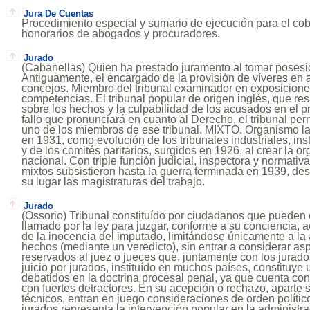
Jura De Cuentas
Procedimiento especial y sumario de ejecución para el cobr
honorarios de abogados y procuradores.
Jurado
(Cabanellas) Quien ha prestado juramento al tomar posesi
Antiguamente, el encargado de la provisión de víveres en
concejos. Miembro del tribunal examinador en exposicione
competencias. El tribunal popular de origen inglés, que re
sobre los hechos y la culpabilidad de los acusados en el p
fallo que pronunciará en cuanto al Derecho, el tribunal pe
uno de los miembros de ese tribunal. MIXTO. Organismo l
en 1931, como evolución de los tribunales industriales, ins
y de los comités paritarios, surgidos en 1926, al crear la o
nacional. Con triple función judicial, inspectora y normativa
mixtos subsistieron hasta la guerra terminada en 1939, de
su lugar las magistraturas del trabajo.
Jurado
(Ossorio) Tribunal constituído por ciudadanos que pueden o
llamado por la ley para juzgar, conforme a su conciencia, a
de la inocencia del imputado, limitándose únicamente a la 
hechos (mediante un veredicto), sin entrar a considerar asp
reservados al juez o jueces que, juntamente con los jurados,
juicio por jurados, instituído en muchos países, constituy
debatidos en la doctrina procesal penal, ya que cuenta co
con fuertes detractores. En su acepción o rechazo, aparte
técnicos, entran en juego consideraciones de orden político
jurados representa la intervención popular en la administrac