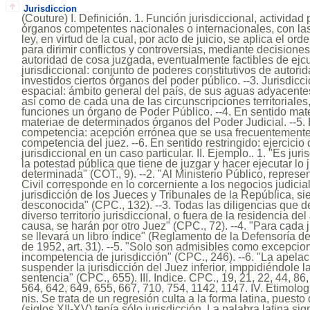
Jurisdiccion
(Couture) I. Definición. 1. Función jurisdiccional, actividad
órganos competentes nacionales o internacionales, con las
ley, en virtud de la cual, por acto de juicio, se aplica el ord
para dirimir conflictos y controversias, mediante decisiones
autoridad de cosa juzgada, eventualmente factibles de ejcu
jurisdiccional: conjunto de poderes constitutivos de autori
investidos ciertos órganos del poder público. --3. Jurisdicció
espacial: ámbito general del país, de sus aguas adyacente
así como de cada una de las circunscripciones territoriales
funciones un órgano de Poder Público. --4. En sentido mate
materiae de determinados órganos del Poder Judicial. --5.
competencia: acepción errónea que se usa frecuentemente p
competencia del juez. --6. En sentido restringido: ejercicio 
jurisdiccional en un caso particular. II. Ejemplo.. 1. "Es juri
la potestad pública que tiene de juzgar y hacer ejecutar lo
determinada" (COT., 9). --2. "Al Ministerio Público, represe
Civil corresponde en lo corcerniente a los negocios judicial
jurisdicción de los Jueces y Tribunales de la República, s
desconocida" (CPC., 132). --3. Todas las diligencias que d
diverso territorio jurisdiccional, o fuera de la residencia d
causa, se harán por otro Juez" (CPC., 72). --4. "Para cada ju
se llevará un libro índice" (Reglamento de la Defensoría de 
de 1952, art. 31). --5. "Solo son admisibles como excepcione
incompetencia de jurisdicción" (CPC., 246). --6. "La apelac
suspender la jurisdicción del Juez inferior, imppidiéndole 
sentencia" (CPC., 655). III. Indice. CPC., 19, 21, 22, 44, 86,
564, 642, 649, 655, 667, 710, 754, 1142, 1147. IV. Etimología.
nis. Se trata de un regresión culta a la forma latina, puesto
(siglos XII-XV) tenía sólo jurisdicción. La palabra latina sig