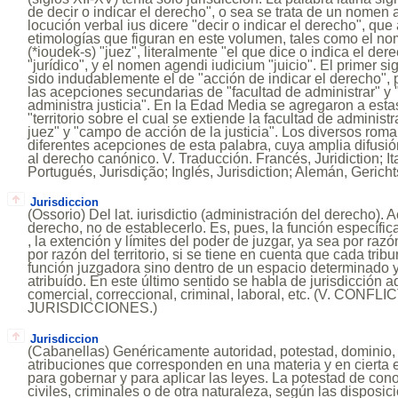
de decir o indicar el derecho", o sea se trata de un nomen 
locución verbal ius dicere "decir o indicar el derecho", qu
etimologías que figuran en este volumen, tales como el no
(*ioudek-s) "juez", literalmente "el que dice o indica el dere
"jurídico", y el nomen agendi iudicium "juicio". El primer sig
sido indudablemente el de "acción de indicar el derecho", 
las acepciones secundarias de "facultad de administrar" y
administra justicia". En la Edad Media se agregaron a est
"territorio sobre el cual se extiende la facultad de administra
juez" y "campo de acción de la justicia". Los diversos rom
diferentes acepciones de esta palabra, cuya amplia difusi
al derecho canónico. V. Traducción. Francés, Juridiction; It
Portugués, Jurisdição; Inglés, Jurisdiction; Alemán, Gericht
Jurisdiccion
(Ossorio) Del lat. iurisdictio (administración del derecho). 
derecho, no de establecerlo. Es, pues, la función específic
, la extención y límites del poder de juzgar, ya sea por razó
por razón del territorio, si se tiene en cuenta que cada tri
función juzgadora sino dentro de un espacio determinado y 
atribuído. En este último sentido se habla de jurisdicción adm
comercial, correccional, criminal, laboral, etc. (V. CONF
JURISDICCIONES.)
Jurisdiccion
(Cabanellas) Genéricamente autoridad, potestad, dominio,
atribuciones que corresponden en una materia y en cierta es
para gobernar y para aplicar las leyes. La potestad de cono
civiles, criminales o de otra naturaleza, según las disposici