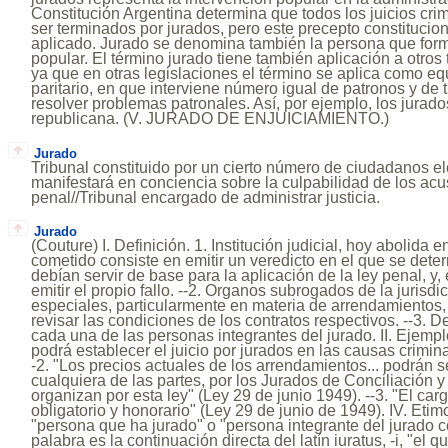
Constitución Argentina determina que todos los juicios cri
ser terminados por jurados, pero este precepto constitucio
aplicado. Jurado se denomina también la persona que form
popular. El término jurado tiene también aplicación a otros 
ya que en otras legislaciones el término se aplica como eq
paritario, en que interviene número igual de patronos y de
resolver problemas patronales. Así, por ejemplo, los jurad
republicana. (V. JURADO DE ENJUICIAMIENTO.)
Jurado
Tribunal constituido por un cierto número de ciudadanos el
manifestará en conciencia sobre la culpabilidad de los a
penal//Tribunal encargado de administrar justicia.
Jurado
(Couture) I. Definición. 1. Institución judicial, hoy abolida 
cometido consiste en emitir un veredicto en el que se det
debían servir de base para la aplicación de la ley penal, y,
emitir el propio fallo. --2. Organos subrogados de la jurisdi
especiales, particularmente en materia de arrendamientos,
revisar las condiciones de los contratos respectivos. --3. 
cada una de las personas integrantes del jurado. II. Ejemplo
podrá establecer el juicio por jurados en las causas crimina
-2. "Los precios actuales de los arrendamientos... podrán s
cualquiera de las partes, por los Jurados de Conciliación y
organizan por esta ley" (Ley 29 de junio 1949). --3. "El ca
obligatorio y honorario" (Ley 29 de junio de 1949). IV. Eti
"persona que ha jurado" o "persona integrante del jurado 
palabra es la continuación directa del latín iuratus, -i, "el 