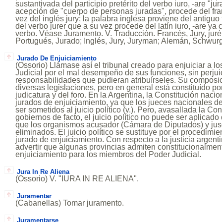
sustantivada del participio pretérito del verbo iuro, -are "ju
acepción de "cuerpo de personas juradas", procede del fra
vez del inglés jury; la palabra inglesa proviene del antiguo
del verbo jurer que a su vez procede del latín iuro, -are ya 
verbo. Véase Juramento. V. Traducción. Francés, Jury, juré; 
Portugués, Jurado; Inglés, Jury, Juryman; Alemán, Schwurg
Jurado De Enjuiciamiento
(Ossorio) Llámase así el tribunal creado para enjuiciar a 
Judicial por el mal desempeño de sus funciones, sin perjuic
responsabilidades que pudieran atribuírseles. Su composic
diversas legislaciones, pero en general está constituído p
judicatura y del foro. En la Argentina, la Constitución naci
jurados de enjuiciamiento, ya que los jueces nacionales de
ser sometidos al juicio político (v.). Pero, avasallada la Con
gobiernos de facto, el juicio político no puede ser aplica
que los organismos acusador (Cámara de Diputados) y ju
eliminados. El juicio político se sustituye por el procedimie
jurado de enjuiciamiento. Con respecto a la justicia argent
advertir que algunas provincias admiten constitucionalment
enjuiciamiento para los miembros del Poder Judicial.
Jura In Re Aliena
(Ossorio) V. "IURA IN RE ALIENA".
Juramentar
(Cabanellas) Tomar juramento.
Juramentarse