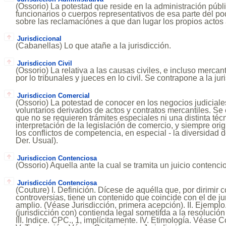
(Ossorio) La potestad que reside en la administración públic
funcionarios o cuerpos representativos de esa parte del pod
sobre las reclamaciónes a que dan lugar los propios actos 
Jurisdiccional
(Cabanellas) Lo que atañe a la jurisdicción.
Jurisdiccion Civil
(Ossorio) La relativa a las causas civiles, e incluso mercant
por lo tribunales y jueces en lo civil. Se contrapone a la juri
Jurisdiccion Comercial
(Ossorio) La potestad de conocer en los negocios judiciale
voluntarios derivados de actos y contratos mercantiles. Se 
que no se requieren trámites especiales ni una distinta técn
interpretación de la legislación de comercio, y siempre ori
los conflictos de competencia, en especial - la diversidad d
Der. Usual).
Jurisdiccion Contenciosa
(Ossorio) Aquella ante la cual se tramita un juicio contencio
Jurisdicción Contenciosa
(Couture) I. Definición. Dícese de aquélla que, por dirimir 
controversias, tiene un contenido que coincide con el de ju
amplio. (Véase Jurisdicción, primera acepción). II. Ejemplo.
(jurisdicción con) contienda legal sometifda a la resolución
III. Indice. CPC., 1, implícitamente. IV. Etimología. Véase 