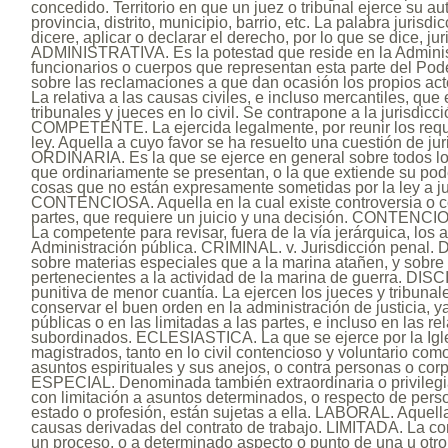
concedido. Territorio en que un juez o tribunal ejerce su a
provincia, distrito, municipio, barrio, etc. La palabra jurisd
dicere, aplicar o declarar el derecho, por lo que se dice, jur
ADMINISTRATIVA. Es la potestad que reside en la Administ
funcionarios o cuerpos que representan esta parte del Pode
sobre las reclamaciones a que dan ocasión los propios acto
La relativa a las causas civiles, e incluso mercantiles, que 
tribunales y jueces en lo civil. Se contrapone a la jurisdicció
COMPETENTE. La ejercida legalmente, por reunir los requi
ley. Aquella a cuyo favor se ha resuelto una cuestión de 
ORDINARIA. Es la que se ejerce en general sobre todos 
que ordinariamente se presentan, o la que extiende su pod
cosas que no están expresamente sometidas por la ley a ju
CONTENCIOSA. Aquella en la cual existe controversia o co
partes, que requiere un juicio y una decisión. CONTE
La competente para revisar, fuera de la vía jerárquica, los 
Administración pública. CRIMINAL. v. Jurisdicción penal.
sobre materias especiales que a la marina atañen, y sobre
pertenecientes a la actividad de la marina de guerra. DIS
punitiva de menor cuantía. La ejercen los jueces y tribunal
conservar el buen orden en la administración de justicia, y
públicas o en las limitadas a las partes, e incluso en las r
subordinados. ECLESIASTICA. La que se ejerce por la Igle
magistrados, tanto en lo civil contencioso y voluntario como
asuntos espirituales y sus anejos, o contra personas o cor
ESPECIAL. Denominada también extraordinaria o privilegia
con limitación a asuntos determinados, o respecto de pers
estado o profesión, están sujetas a ella. LABORAL. Aquella
causas derivadas del contrato de trabajo. LIMITADA. La c
un proceso, o a determinado aspecto o punto de una u o