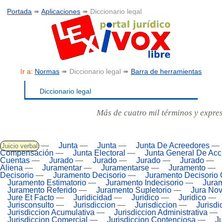
Portada
➠
Aplicaciones
➠ Diccionario legal
Ir a:
Normas
➠ Diccionario legal ➠
Barra de herramientas
Diccionario legal
Más de cuatro mil términos y expre
—
Junta
—
Junta
—
Junta De Acreedores
—
Juicio verbal
Compensación
—
Junta Electoral
—
Junta General De Acc
Cuentas
—
Jurado
—
Jurado
—
Jurado
—
Jurado
—
Aliena
—
Juramentar
—
Juramentarse
—
Juramento
—
Decisorio
—
Juramento Decisorio
—
Juramento Decisorio 
Juramento Estimatorio
—
Juramento Indecisorio
—
Juram
Juramento Referido
—
Juramento Supletorio
—
Jura Nov
Jure Et Facto
—
Juridicidad
—
Juridico
—
Juridico
—
Jurisconsulto
—
Jurisdiccion
—
Jurisdiccion
—
Jurisdi
Jurisdiccion Acumulativa
—
Jurisdiccion Administrativa
—
Jurisdiccion Comercial
—
Jurisdiccion Contenciosa
—
J