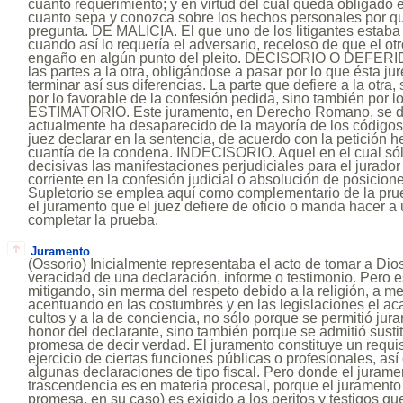
cuanto requerimiento; y en virtud del cual queda obligado 
cuanto sepa y conozca sobre los hechos personales por que
pregunta. DE MALICIA. El que uno de los litigantes estaba
cuando así lo requería el adversario, receloso de que el ot
engaño en algún punto del pleito. DECISORIO O DEFERID
las partes a la otra, obligándose a pasar por lo que ésta jur
terminar así sus diferencias. La parte que defiere a la otra,
por lo favorable de la confesión pedida, sino también por lo
ESTIMATORIO. Este juramento, en Derecho Romano, se de
actualmente ha desaparecido de la mayoría de los códigos
juez declarar en la sentencia, de acuerdo con la petición 
cuantía de la condena. INDECISORIO. Aquel en el cual só
decisivas las manifestaciones perjudiciales para el jurador
corriente en la confesión judicial o absolución de posic
Supletorio se emplea aquí como complementario de la pr
el juramento que el juez defiere de oficio o manda hacer a 
completar la prueba.
Juramento
(Ossorio) Inicialmente representaba el acto de tomar a Dios,
veracidad de una declaración, informe o testimonio. Pero e
mitigando, sin merma del respeto debido a la religión, a m
acentuando en las costumbres y en las legislaciones el aca
cultos y a la de conciencia, no sólo porque se permitió jurar 
honor del declarante, sino también porque se admitió sustit
promesa de decir verdad. El juramento constituye un requis
ejercicio de ciertas funciones públicas o profesionales, a
algunas declaraciones de tipo fiscal. Pero donde el juramen
trascendencia es en materia procesal, porque el juramento
promesa, en su caso) es exigido a los peritos y testigos qu