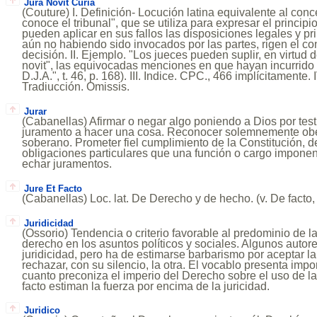
Jura Novit Curia
(Couture) I. Definición- Locución latina equivalente al conc
conoce el tribunal", que se utiliza para expresar el principi
pueden aplicar en sus fallos las disposiciones legales y p
aún no habiendo sido invocados por las partes, rigen el con
decisión. II. Ejemplo. "Los jueces pueden suplir, en virtud de
novit", las equivocadas menciones en que hayan incurrido (
D.J.A.", t. 46, p. 168). III. Indice. CPC., 466 implícitamente.
Tradiucción. Omissis.
Jurar
(Cabanellas) Afirmar o negar algo poniendo a Dios por te
juramento a hacer una cosa. Reconocer solemnemente obed
soberano. Prometer fiel cumplimiento de la Constitución, de
obligaciones particulares que una función o cargo imponen
echar juramentos.
Jure Et Facto
(Cabanellas) Loc. lat. De Derecho y de hecho. (v. De facto, 
Juridicidad
(Ossorio) Tendencia o criterio favorable al predominio de l
derecho en los asuntos políticos y sociales. Algunos autore
juridicidad, pero ha de estimarse barbarismo por aceptar l
rechazar, con su silencio, la otra. El vocablo presenta impo
cuanto preconiza el imperio del Derecho sobre el uso de la
facto estiman la fuerza por encima de la juricidad.
Juridico