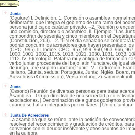
prorrogada
Junta
(Couture) I. Definición. 1. Comisión o asamblea, normalme
deliberante, que integra el gobierno de una rama del poder
persona jurídica de carácter privado. --2. Reunión o encue
una comisión, directorio o asamblea. II. Ejemplo. "Las Ju
compondrán de sesenta y cinco miembros en el Departamen
(Constitución, 263). --2. "EN el día señalado se celebrará l
podrán concurrir los acreedores que hayan presentado los t
(CPC., 995). III. Indice. CPC., 957, 959, 960, 963, 966, 967
1000, 1001, 1002, 1015, 1018, 1021, 1030, 1031, 1033, 10
1113. IV. Etimología. Palabra muy antigua de formación cas
verbo juntar, procedente del bajo latín *iunctare, de igual s
de iungo, -ere (supino iunctum) "unir". V. Traducción. Fra
Italiano, Giunta, seduta; Portugués, Junta; INglés, Board, 
Ausschuss (Kommission), Versammlung, Zusammenkunft, 
Junta
(Ossorio) Reunión de diversas personas para tratar acerca 
Asamblea. | Grupo directivo de una sociedad o colectividad
asociaciones. | Denominación de algunos gobiernos provis
cuando se hallan integrados por militares. | Unión, juntura.
Junta De Acreedores
La asamblea que se reúne, ante la petición de convocatori
resolver del reconocimiento y graduación de créditos, para
convenios con el deudor insolvente y otros asuntos de imp
en la quiebra.