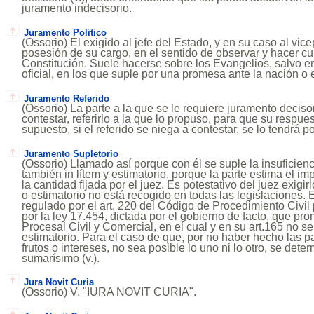
juramento indecisorio.
Juramento Politico
(Ossorio) El exigido al jefe del Estado, y en su caso al vic
posesión de su cargo, en el sentido de observar y hacer cu
Constitución. Suele hacerse sobre los Evangelios, salvo e
oficial, en los que suple por una promesa ante la nación o 
Juramento Referido
(Ossorio) La parte a la que se le requiere juramento decisor
contestar, referirlo a la que lo propuso, para que su respues
supuesto, si el referido se niega a contestar, se lo tendrá p
Juramento Supletorio
(Ossorio) Llamado así porque con él se suple la insuficien
también in lítem y estimatorio, porque la parte estima el i
la cantidad fijada por el juez. Es potestativo del juez exigir
o estimatorio no está recogido en todas las legislaciones. 
regulado por el art. 220 del Código de Procedimiento Civil 
por la ley 17.454, dictada por el gobierno de facto, que p
Procesal Civil y Comercial, en el cual y en su art.165 no s
estimatorio. Para el caso de que, por no haber hecho las p
frutos o intereses, no sea posible lo uno ni lo otro, se dete
sumarísimo (v.).
Jura Novit Curia
(Ossorio) V. "IURA NOVIT CURIA".