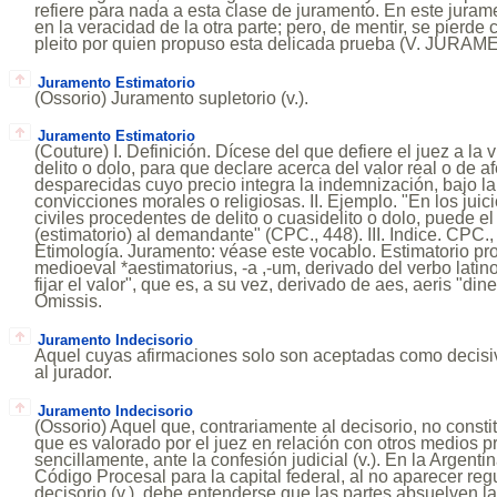
refiere para nada a esta clase de juramento. En este juram
en la veracidad de la otra parte; pero, de mentir, se pierde
pleito por quien propuso esta delicada prueba (V. JUR
Juramento Estimatorio
(Ossorio) Juramento supletorio (v.).
Juramento Estimatorio
(Couture) I. Definición. Dícese del que defiere el juez a la v
delito o dolo, para que declare acerca del valor real o de a
desparecidas cuyo precio integra la indemnización, bajo l
convicciones morales o religiosas. II. Ejemplo. "En los jui
civiles procedentes de delito o cuasidelito o dolo, puede el
(estimatorio) al demandante" (CPC., 448). III. Indice. CPC.,
Etimología. Juramento: véase este vocablo. Estimatorio proc
medioeval *aestimatorius, -a ,-um, derivado del verbo latino
fijar el valor", que es, a su vez, derivado de aes, aeris "din
Omissis.
Juramento Indecisorio
Aquel cuyas afirmaciones solo son aceptadas como decisi
al jurador.
Juramento Indecisorio
(Ossorio) Aquel que, contrariamente al decisorio, no consti
que es valorado por el juez en relación con otros medios p
sencillamente, ante la confesión judicial (v.). En la Argenti
Código Procesal para la capital federal, al no aparecer re
decisorio (v.), debe entenderse que las partes absuelven l