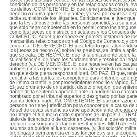
condición de las personas y en las relacionadas con la inv
los delitos. COMPETENTE. El que tiene jurisdicción para co
negocio o causa que se le plantee, ya sea por expresa disp
tácita sumisión de los litigantes. Estrictamente, el juez qu
que la ley atribuye entre las personas sometidas a su juri
que sólo tiene competencia en lo penal; como los antiguos
como los jueces de instrucción actuales y los Consejos de g
COMERCIO. Aquel que conoce en primera instancia de los 
mercantiles relacionados con el Código de Comercio y con 
comercial. DE DERECHO. El juez letrado que, ateniéndose
los jueces de hecho (v.) sobre las pruebas, se limita a aplic
que se trata. DE HECHO. El que falla únicamente sobre la 
su calificación, dejando los fundamentos y resolución legal
derecho (v.). DE MENORES. El que resuelve en las causas
autores niños o jóvenes que no han alcanzado la mayoría p
en que existe plena responsabilidad. DE PAZ. El que, tenie
conciliar a las partes, es competente para entender además
de ínfima cuantía, y por procedimiento sencillo y rápid
El juez ordinario de un partido, distrito o región, que entien
donde dicta sentencia apelable ante la audiencia o cáma
nombrado por el tribunal superior o designado por las part
asunto determinado. INCOMPETENTE. El que por razón de 
persona no tiene jurisdicción para conocer de la causa de
Aquel de cuyas sentencias cabe apelación ante otro juez o
no integre el tribunal o corte supremos de un país. LETRA
título de licenciado o de doctor en Derecho, el que es abog
requiere asesor para dictar sus resoluciones. MILITAR. El 
asuntos atribuídos al fuero castrense. (v. Jurisdicción mili
prolongada permanencia en sus funciones y sin la exigencia