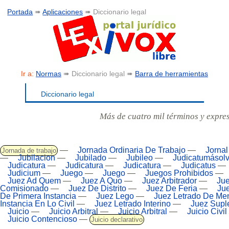
Portada
➠
Aplicaciones
➠ Diccionario legal
Ir a:
Normas
➠ Diccionario legal ➠
Barra de herramientas
Diccionario legal
Más de cuatro mil términos y expre
—
Jornada Ordinaria De Trabajo
—
Jornal
Jornada de trabajo
—
Jubilacion
—
Jubilado
—
Jubileo
—
Judicatumásolv
Judicatura
—
Judicatura
—
Judicatura
—
Judicatus
—
Judicium
—
Juego
—
Juego
—
Juegos Prohibidos
—
Juez Ad Quem
—
Juez A Quo
—
Juez Arbitrador
—
Jue
Comisionado
—
Juez De Distrito
—
Juez De Feria
—
Ju
De Primera Instancia
—
Juez Lego
—
Juez Letrado De Me
Instancia En Lo Civil
—
Juez Letrado Interino
—
Juez Supl
Juicio
—
Juicio Arbitral
—
Juicio Arbitral
—
Juicio Civil
Juicio Contencioso
—
Juicio declarativo