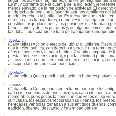
según los diversos regímenes) que les permita atender a s
Es muy corriente que la cuantía de la jubilación represent
menos elevado, de la retribución de actividad. El derecho d
en derecho de pensión a favor de algunos familiares del j
tenido derecho a la jubilación. Es frecuente que en los reg
derecho a los trabajadores, cuando éstos trabajan por cuen
constituir las jubilaciones y las pensiones esté formado po
beneficiarios y de sus patronos y, en algunos países, por la
las del afiliado cuando se trata de trabajadores independie
Jubilacion
(Cabanellas) Acción o efecto de jubilar o jubilarse. Retiro d
una función pública, con derecho a percibir una remunerac
años de servicios y la paga habida. Cuantía o importe de l
prestación de esfuerzo actual, y por la actividad profesion
alcanzar cierta edad o encontrarse en otra situación, como 
anticipen tal derecho o compensación.
Jubilado
(Cabanellas) Quien percibe jubilación o haberes pasivos p
Jubileo
(Cabanellas) Conmemoración extraordinaria que los antigu
cada siete semanas de años; es decir, cada cincuenta año
memorable, pues pocos la conocían dos veces en su vida,
cultivaban, los esclavos recobraban su libertad, los presos
heredades vendidas tornaban a sus antiguos dueños, comp
tradición, libertad, descanso y fraternidad general.