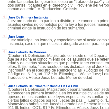
entre las partes beligerantes, o sea un "tratado de paz" y 
dos partes litigantes en el derecho civil. Proviene del verb
común acuerdo". V. Traducción. Omissis.
Juez De Primera Instancia
Juez ordinario de un partido o distrito, que conoce en prime
asuntos civiles no cometidos por la ley a los jueces munici
criminal dirige la instrucción de los sumarios.
Juez Lego
Juez municipal no letrado, y especialmente si actúa como s
instancia, caso en que necesita abogado asesor para lo qu
Juez Letrado De Menores
(Couture) I. Definición. Magistrado con sede en el Depart
que se asigna el conocimiento de los asuntos que se refie
edad y de ciertas situaciones que pueden tener consecuenc
ellos. II. Ejemplo. "Las resoluciones dictadas por el Juez
inscribirán en el Registro de Reincidencias" (Código del Niño,
Código del Niño, art. 113.* IV. Etimología. Véase Juez; Let
Traducción. Véase Juez; Letrado; Menor de edad
Juez Letrado De Primera Instancia En Lo Civil
(Couture) I. Definición. Magistrado departamental, con se
a conocer en primera instancia en los asuntos civiles de m
ppesos; en los asuntos que leyes especiales les confían; y
ciertos fallos dictados por los jueces de paz. II. Ejemplo. 
Montevideo habrá siete Jueces Letrados de Primera instancia
91). III. Indice. COT., 91.* IV. Etimología. Véase: Juez; Letr