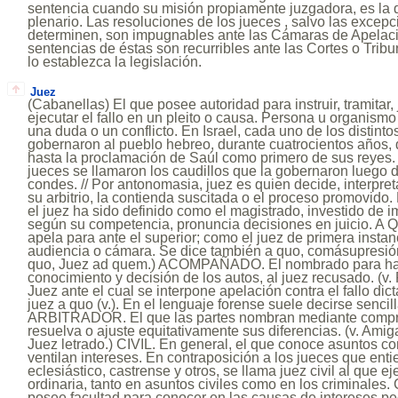
sentencia cuando su misión propiamente juzgadora, es la d
plenario. Las resoluciones de los jueces , salvo las excep
determinen, son impugnables ante las Cámaras de Apelaci
sentencias de éstas son recurribles ante las Cortes o Tri
lo establezca la legislación.
Juez
(Cabanellas) El que posee autoridad para instruir, tramitar, 
ejecutar el fallo en un pleito o causa. Persona u organism
una duda o un conflicto. En Israel, cada uno de los distint
gobernaron al pueblo hebreo, durante cuatrocientos años,
hasta la proclamación de Saúl como primero de sus reyes. E
jueces se llamaron los caudillos que la gobernaron luego 
condes. // Por antonomasia, juez es quien decide, interpret
su arbitrio, la contienda suscitada o el proceso promovido.
el juez ha sido definido como el magistrado, investido de im
según su competencia, pronuncia decisiones en juicio. A 
apela para ante el superior; como el juez de primera instan
audiencia o cámara. Se dice también a quo, comásupresión 
quo, Juez ad quem.) ACOMPAÑADO. El nombrado para hac
conocimiento y decisión de los autos, al juez recusado. (
Juez ante el cual se interpone apelación contra el fallo dict
juez a quo (v.). En el lenguaje forense suele decirse senci
ARBITRADOR. El que las partes nombran mediante compro
resuelva o ajuste equitativamente sus diferencias. (v. Ami
Juez letrado.) CIVIL. En general, el que conoce asuntos c
ventilan intereses. En contraposición a los jueces que ent
eclesiástico, castrense y otros, se llama juez civil al que ej
ordinaria, tanto en asuntos civiles como en los criminales
posee facultad para conocer en las causas de intereses pe