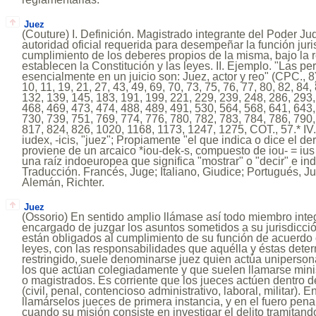
Juez
(Couture) I. Definición. Magistrado integrante del Poder Judi
autoridad oficial requerida para desempeñar la función juri
cumplimiento de los deberes propios de la misma, bajo la
establecen la Constitución y las leyes. II. Ejemplo. "Las p
esencialmente en un juicio son: Juez, actor y reo" (CPC., 8). 
10, 11, 19, 21, 27, 43, 49, 69, 70, 73, 75, 76, 77, 80, 82, 84,
132, 139, 145, 183, 191, 199, 221, 229, 239, 248, 286, 293,
468, 469, 473, 474, 488, 489, 491, 530, 564, 568, 641, 643,
730, 739, 751, 769, 774, 776, 780, 782, 783, 784, 786, 790,
817, 824, 826, 1020, 1168, 1173, 1247, 1275, COT., 57.* IV.
iudex, -icis, "juez"; Propiamente "el que indica o dice el d
proviene de un arcaico *iou-dek-s, compuesto de iou- = ius
una raíz indoeuropea que significa "mostrar" o "decir" e indi
Traducción. Francés, Juge; Italiano, Giudice; Portugués, Jui
Alemán, Richter.
Juez
(Ossorio) En sentido amplio llámase así todo miembro integ
encargado de juzgar los asuntos sometidos a su jurisdicci
están obligados al cumplimiento de su función de acuerdo c
leyes, con las responsabilidades que aquélla y éstas dete
restringido, suele denominarse juez quien actúa uniperson
los que actúan colegiadamente y que suelen llamarse minis
o magistrados. Es corriente que los jueces actúen dentro 
(civil, penal, contencioso administrativo, laboral, militar). En
llamárselos jueces de primera instancia, y en el fuero pena
cuando su misión consiste en investigar el delito tramitand