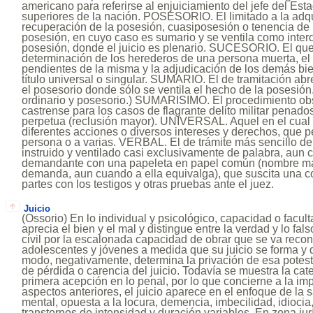
americano para referirse al enjuiciamiento del jefe del Est
superiores de la nación. POSESORIO. El limitado a la adqu
recuperación de la posesión, cuasiposesión o tenencia de 
posesión, en cuyo caso es sumario y se ventila como interd
posesión, donde el juicio es plenario. SUCESORIO. El que 
determinación de los herederos de una persona muerta, el
pendientes de la misma y la adjudicación de los demás bi
título universal o singular. SUMARIO. El de tramitación ab
el posesorio donde sólo se ventila el hecho de la posesión. (
ordinario y posesorio.) SUMARISIMO. El procedimiento obs
castrense para los casos de flagrante delito militar penad
perpetua (reclusión mayor). UNIVERSAL. Aquel en el cual s
diferentes acciones o diversos intereses y derechos, que 
persona o a varias. VERBAL. El de trámite más sencillo den
instruido y ventilado casi exclusivamente de palabra, aun c
demandante con una papeleta en papel común (nombre más
demanda, aun cuando a ella equivalga), que suscita una 
partes con los testigos y otras pruebas ante el juez.
Juicio
(Ossorio) En lo individual y psicológico, capacidad o facu
aprecia el bien y el mal y distingue entre la verdad y lo fals
civil por la escalonada capacidad de obrar que se va reco
adolescentes y jóvenes a medida que su juicio se forma y 
modo, negativamente, determina la privación de esa potes
de pérdida o carencia del juicio. Todavía se muestra la cate
primera acepción en lo penal, por lo que concierne a la impu
aspectos anteriores, el juicio aparece en el enfoque de la
mental, opuesta a la locura, demencia, imbecilidad, idiocia, 
transtornos de intensidad y duración variables. En zona jur