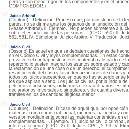
pero ya con menor rigor en los componentes y en el proc
COMPONEDOR.)
Juicio Arbitral
(Couture) I. Definición. Proceso que, por ministerio de la l
partes, no se dirime ante los órganos de la jurisdicción del
(Véase Arbitros). II. Ejemplo. "No pueden someterse a juicio
sobre el estado civil de las personas..." (CPC., 550). III. In
562, 581. IV. Etimología. Juicio; Arbitro. V. Traducción. Juici
Juicio Civil
(Ossorio) Es aquel en que se debaten cuestiones de hech
en el Códico Civil y leyes complementarias. En estas conti
prevalece el contrapuesto interés material o abstracto de lo
repertorio lo suelen integrar los asuntos sobre estado y c
la reclamación de una cosa o de un derecho, el cumplimien
resarcimiento del caso y las indemnizaciones de daños y p
todos los juicios sucesorios, en que no hay acuerdo entre 
los que aspiran a serlo. Los juicios civiles, por la índole d
petitorios o posesorios, ordinarios o extraordinarios, escrit
declaratorios, inversales o singulares, y de cuantía diversa
trámites en los de cantidad litigiosa menor.
Juicio Civil
(Couture) I. Definición. Dícese de aquél que, por oposición
materias, como comercial, penal, menores, hacienda y cont
versa primordialmente sobre las materias contenidas en el 
complementarias. II. Ejemplo. "El juicio es civil o criminal,
interés o la pena" (CPC., 2). III. Indice. CPC., 2. 93. IV. Et