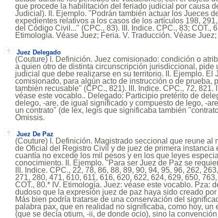
que procede la habilitación del feriado judicial por causa 
Judicial). II. Ejemplo. "Podrán también actuar los Jueces d
expedientes relativos a los casos de los artículos 198, 291
del Código Civil..." (CPC., 83). III. Indice. CPC., 83; COT., 6
Etimología. Véase Juez; Feria. V. Traducción. Véase Juez; 
Juez Delegado
(Couture) I. Definición. Juez comisionado: condición o atr
a quien otro de distinta circunscripción jurisdiccional, pide
judicial que debe realizarse en su territorio. II. Ejemplo. E
comisionado, para algún acto de instrucción o de prueba, p
también recusable" (CPC., 821). III. Indice. CPC., 72, 821. 
véase este vocablo.. Delegado: Participio pretérito de deleg
delego, -are, de igual significado y compuesto de lego, -ar
un contrato" (de lex, legis que significaba también "contrato
Omissis.
Juez De Paz
(Couture) I. Definición. Magistrado seccional que reune al
de Oficial del Registro Civil y de juez de primera instancia
cuantía no excede los mil pesos y en los que leyes especi
conocimiento. II. Ejemplo. "Para ser Juez de Paz se requiere
III. Indice. CPC., 22, 78, 86, 88, 89, 90, 94, 95, 96, 262, 26
271, 280, 471, 610, 611, 616, 620, 622, 624, 629, 650, 763,
COT., 80.* IV. Etimología. Juez: véase este vocablo. Pza: del
dudoso que la expresión juez de paz haya sido creado por o
Más bien podría tratarse de una conservación del significado
palabra pax, que en realidad no significaba, como hoy, un
(que se decía otium, -ii, de donde ocio), sino la convenció