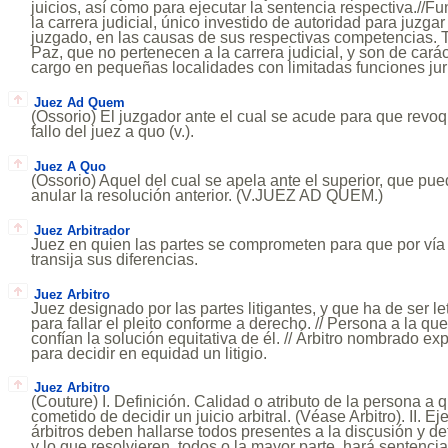
juicios, así como para ejecutar la sentencia respectiva.//F
la carrera judicial, único investido de autoridad para juzgar
juzgado, en las causas de sus respectivas competencias.
Paz, que no pertenecen a la carrera judicial, y son de carác
cargo en pequeñas localidades con limitadas funciones jur
Juez Ad Quem
(Ossorio) El juzgador ante el cual se acude para que revoqu
fallo del juez a quo (v.).
Juez A Quo
(Ossorio) Aquel del cual se apela ante el superior, que pue
anular la resolución anterior. (V.JUEZ AD QUEM.)
Juez Arbitrador
Juez en quien las partes se comprometen para que por vía
transija sus diferencias.
Juez Arbitro
Juez designado por las partes litigantes, y que ha de ser let
para fallar el pleito conforme a derecho. // Persona a la que
confían la solución equitativa de él. // Árbitro nombrado e
para decidir en equidad un litigio.
Juez Arbitro
(Couture) I. Definición. Calidad o atributo de la persona a q
cometido de decidir un juicio arbitral. (Véase Arbitro). II. 
árbitros deben hallarse todos presentes a la discusión y d
y lo que resolvieren, todos o la mayor parte, hará sentencia"