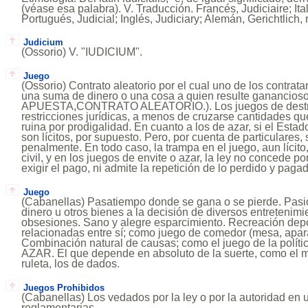
(véase esa palabra). V. Traducción. Francés, Judiciaire; Ital
Portugués, Judicial; Inglés, Judiciary; Alemán, Gerichtlich, r
Judicium
(Ossorio) V. "IUDICIUM".
Juego
(Ossorio) Contrato aleatorio por el cual uno de los contrata
una suma de dinero o una cosa a quien resulte ganancioso
APUESTA,CONTRATO ALEATORIO.). Los juegos de destrez
restricciones jurídicas, a menos de cruzarse cantidades qu
ruina por prodigalidad. En cuanto a los de azar, si el Estad
son lícitos, por supuesto. Pero, por cuenta de particulares,
penalmente. En todo caso, la trampa en el juego, aun lícito,
civil, y en los juegos de envite o azar, la ley no concede p
exigir el pago, ni admite la repetición de lo perdido y pag
Juego
(Cabanellas) Pasatiempo donde se gana o se pierde. Pasió
dinero u otros bienes a la decisión de diversos entretenim
obsesiones. Sano y alegre esparcimiento. Recreación dep
relacionadas entre sí; como juego de comedor (mesa, aparado
Combinación natural de causas; como el juego de la polític
AZAR. El que depende en absoluto de la suerte, como el mo
ruleta, los de dados.
Juegos Prohibidos
(Cabanellas) Los vedados por la ley o por la autoridad en 
reglamentarias.