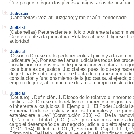
Cuerpo que integran los jueces y magistrados de una naci
Judicatus
(Cabanellas) Voz lat. Juzgado; y mejor aún, condenado.
Judicial
(Cabanellas) Perteneciente al juicio. Atinente a la administr
Concerniente a la judicatura. Relativo al juez. Litigioso. He
autoridad.
Judicial
(Ossorio) Dícese de lo perteneciente al juicio y a la adminis
judicatura (v.). Por eso se llaman judiciales todos los pro
jurisdicción contensiosa o de jurisdicción voluntaria, en qu
los tribunales de justicia. Judicial es, pues, lo que se hace 
de justicia. En otro aspecto, se habla de organización judic
constitución y funcionamiento de la judicatura, al ejercicio 
empleo de juez, al tiempo que dura o al cuerpo constituído 
Judicial
(Couture) I. Definición. 1. Dícese de lo relativo o inherente
Justicia. --2. Dícese de lo relativo o inherente a los jueces. 
o inherente a los juicios. II. Ejemplo. 1. "El Poder Judicial 
Suprema Corte de Justicia y por los Tribunales y Juzgados
estableciere la Ley" (Constitución, 233). --2. "De la inamovi
III, Capítulo I, Título III, COT.). --3. "procurador o apodera
cargo el desempeño de un negocio judicial o pleito ajeno
(CPC., 154). III. Indice. COT., 1, Sección III, Cap. I, Tit. III, 
Etimología. Del latín iudicialis, -e, de igual significado, der