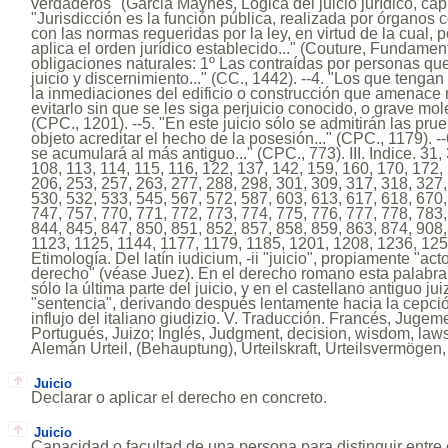
verdaderos" (Garcia Maynes, Lógica del juicio jurídico, capít
"Jurisdicción es la función pública, realizada por órganos
con las normas requeridas por la ley, en virtud de la cual, p
aplica el orden jurídico establecido..." (Couture, Fundamento
obligaciones naturales: 1º Las contraídas por personas que
juicio y discernimiento..." (CC., 1442). --4. "Los que teng
la inmediaciones del edificio o construcción que amenace 
evitarlo sin que se les siga perjuicio conocido, o grave moles
(CPC., 1201). --5. "En este juicio sólo se admitirán las pr
objeto acreditar el hecho de la posesión..." (CPC., 1179). -
se acumulará al más antiguo..." (CPC., 773). III. Indice. 31,
108, 113, 114, 115, 116, 122, 137, 142, 159, 160, 170, 172,
206, 253, 257, 263, 277, 288, 298, 301, 309, 317, 318, 327,
530, 532, 533, 545, 567, 572, 587, 603, 613, 617, 618, 670,
747, 757, 770, 771, 772, 773, 774, 775, 776, 777, 778, 783,
844, 845, 847, 850, 851, 852, 857, 858, 859, 863, 874, 908
1123, 1125, 1144, 1177, 1179, 1185, 1201, 1208, 1236, 125
Etimología. Del latín iudicium, -ii "juicio", propiamente "act
derecho" (véase Juez). En el derecho romano esta palabra
sólo la última parte del juicio, y en el castellano antiguo jui
"sentencia", derivando después lentamente hacia la cepció
influjo del italiano giudizio. V. Traducción. Francés, Jugeme
Portugués, Juizo; Inglés, Judgment, decision, wisdom, laws
Alemán Urteil, (Behauptung), Urteilskraft, Urteilsvermögen
Juicio
Declarar o aplicar el derecho en concreto.
Juicio
Capacidad o facultad de una persona para distinguir entre e