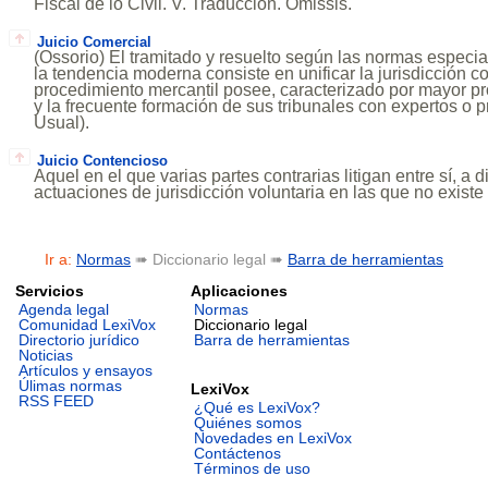
Fiscal de lo Civil. V. Traducción. Omissis.
Juicio Comercial
(Ossorio) El tramitado y resuelto según las normas especial
la tendencia moderna consiste en unificar la jurisdicción con 
procedimiento mercantil posee, caracterizado por mayor pro
y la frecuente formación de sus tribunales con expertos o p
Usual).
Juicio Contencioso
Aquel en el que varias partes contrarias litigan entre sí, a d
actuaciones de jurisdicción voluntaria en las que no existe
Ir a:
Normas
➠ Diccionario legal ➠
Barra de herramientas
Servicios
Aplicaciones
Agenda legal
Normas
Comunidad LexiVox
Diccionario legal
Directorio jurídico
Barra de herramientas
Noticias
Artículos y ensayos
Úlimas normas
LexiVox
RSS FEED
¿Qué es LexiVox?
Quiénes somos
Novedades en LexiVox
Contáctenos
Términos de uso