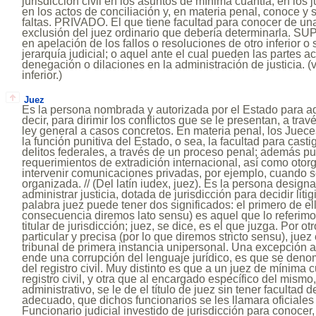
jurisdicción civil en los asuntos de mínima cuantía, en los j
en los actos de conciliación y, en materia penal, conoce y 
faltas. PRIVADO. El que tiene facultad para conocer de un
exclusión del juez ordinario que debería determinarla. S
en apelación de los fallos o resoluciones de otro inferior o
jerarquía judicial; o aquel ante el cual pueden las partes a
denegación o dilaciones en la administración de justicia. (
inferior.)
Juez
Es la persona nombrada y autorizada por el Estado para adm
decir, para dirimir los conflictos que se le presentan, a trav
ley general a casos concretos. En materia penal, los Juec
la función punitiva del Estado, o sea, la facultad para casti
delitos federales, a través de un proceso penal; además 
requerimientos de extradición internacional, así como otor
intervenir comunicaciones privadas, por ejemplo, cuando s
organizada. // (Del latín iudex, juez). Es la persona design
administrar justicia, dotada de jurisdicción para decidir lit
palabra juez puede tener dos significados: el primero de e
consecuencia diremos lato sensu) es aquel que lo referimo
titular de jurisdicción; juez, se dice, es el que juzga. Por 
particular y precisa (por lo que diremos stricto sensu), juez 
tribunal de primera instancia unipersonal. Una excepción a 
ende una corrupción del lenguaje jurídico, es que se deno
del registro civil. Muy distinto es que a un juez de mínima 
registro civil, y otra que al encargado específico del mismo
administrativo, se le de el título de juez sin tener facultad 
adecuado, que dichos funcionarios se les llamara oficiales de
Funcionario judicial investido de jurisdicción para conocer, 