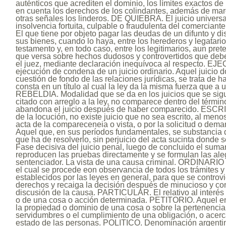
auténticos que acrediten el dominio, los límites exactos d
en cuenta los derechos de los colindantes, además de mar
otras señales los linderos. DE QUIEBRA. El juicio univers
insolvencia fortuita, culpable o fraudulenta del comerc
El que tiene por objeto pagar las deudas de un difunto y di
sus bienes, cuando lo haya, entre los herederos y legatari
testamento y, en todo caso, entre los legitimarios, aun p
que versa sobre hechos dudosos y controvertidos que deb
el juez, mediante declaración inequívoca al respecto. EJ
ejecución de condena de un juicio ordinario. Aquel juicio d
cuestión de fondo de las relaciones jurídicas, se trata de h
consta en un título al cual la ley da la misma fuerza que a 
REBELDIA. Modalidad que se da en los juicios que se sigu
citado con arreglo a la ley, no comparece dentro del térmi
abandona el juicio después de haber comparecido. ESCRITO
de la locución, no existe juicio que no sea escrito, al menos
acta de la compareceneia o vista, o por la solicitud o dem
Aquel que, en sus períodos fundamentales, se substancia d
que ha de resolverlo, sin perjuicio del acta sucinta donde 
Fase decisiva del juicio penal, luego de concluido el suma
reproducen las pruebas directamente y se formulan las aleg
sentenciador. La vista de una causa criminal. ORDINARI
el cual se procede eon observancia de todos los trámites 
establecidos por las leyes en general, para que se controv
derechos y recaiga la decisión después de minucioso y c
discusión de la causa. PARTICULAR. El relativo al interé
o de una cosa o acción determinada. PETITORIO. Aquel en 
la propiedad o dominio de una cosa o sobre la pertenenci
servidumbres o el cumplimiento de una obligación, o acerc
estado de las personas. POLITICO. Denominación argentin