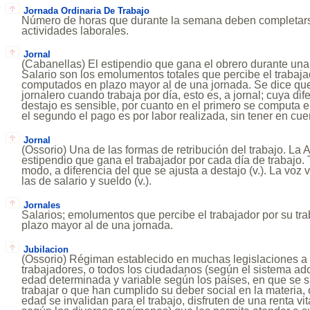
Jornada Ordinaria De Trabajo
Número de horas que durante la semana deben completars
actividades laborales.
Jornal
(Cabanellas) El estipendio que gana el obrero durante una 
Salario son los emolumentos totales que percibe el trabajad
computados en plazo mayor al de una jornada. Se dice que
jornalero cuando trabaja por día, esto es, a jornal; cuya dif
destajo es sensible, por cuanto en el primero se computa e
el segundo el pago es por labor realizada, sin tener en cuen
Jornal
(Ossorio) Una de las formas de retribución del trabajo. La
estipendio que gana el trabajador por cada día de trabajo.
modo, a diferencia del que se ajusta a destajo (v.). La vo
las de salario y sueldo (v.).
Jornales
Salarios; emolumentos que percibe el trabajador por su tr
plazo mayor al de una jornada.
Jubilacion
(Ossorio) Régiman establecido en muchas legislaciones a 
trabajadores, o todos los ciudadanos (según el sistema ado
edad determinada y variable según los países, en que se
trabajar o que han cumplido su deber social en la materia, 
edad se invalidan para el trabajo, disfruten de una renta vit