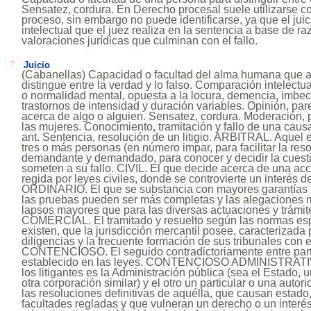
Sensatez, cordura. En Derecho procesal suele utilizarse 
proceso, sin embargo no puede identificarse, ya que el juic
intelectual que el juez realiza en la sentencia a base de r
valoraciones jurídicas que culminan con el fallo.
Juicio
(Cabanellas) Capacidad o facultad del alma humana que ap
distingue entre la verdad y lo falso. Comparación intelectu
o normalidad mental, opuesta a la locura, demencia, imbecib
trastornos de intensidad y duración variables. Opinión, par
acerca de algo o alguien. Sensatez, cordura. Moderación,
las mujeres. Conocimiento, tramitación y fallo de una causa
ant. Sentencia, resolución de un litigio. ARBITRAL. Aquel
tres o más personas (en número impar, para facilitar la res
demandante y demandado, para conocer y decidir la cuest
someten a su fallo. CIVIL. El que decide acerca de una acci
regida por leyes civiles, donde se controvierte un interés de
ORDINARIO. El que se substancia con mayores garantías p
las pruebas pueden ser más completas y las alegaciones 
lapsos mayores que para las diversas actuaciones y trámit
COMERCIAL. El tramitado y resuelto según las normas esp
existen, que la jurisdicción mercantil posee, caracterizada 
diligencias y la frecuente formación de sus tribunales con 
CONTENCIOSO. El seguido contradictoriamente entre part
establecido en las leyes. CONTENCIOSO ADMINISTRATIV
los litigantes es la Administración pública (sea el Estado, 
otra corporación similar) y el otro un particular o una auto
las resoluciones definitivas de aquélla, que causan estado
facultades regladas y que vulneran un derecho o un interés