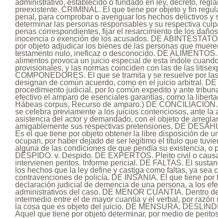
administrativo, establecido o fundado en ley, decreto, regl
preexistente. CRIMINAL. El que tiene por objeto y fin regula
penal, para comprobar o averiguar los hechos delictivos y 
determinar las personas responsables y su respectiva culpa
penas correspondientes, fijar el resarcimiento de los daños 
inocencia o exención de los acusados. DE ABINTESTATO. E
por objeto adjudicar los bienes de las personas que mueren
testamento nulo, ineficaz o desconocido. DE ALIMENTOS
alimentos provoca un juicio especial de esta índole cuando
provisionales, y las normas coinciden con las de las lit
COMPONEDORES. El que se tramita y se resuelve por las 
designan de común acuerdo, como en el juicio arbitral. 
procedimiento judicial, por lo común expedito y ante tribun
efectivo el amparo de esenciales garantías, como la liberta
Hábeas corpus, Recurso de amparo.) DE CONCILIACION. 
se celebra previamente a los juicios contenciosos, ante la 
asistencia del actor y demandado, con el objeto de arreglar 
amigablemente sus respectivas pretensiones. DE DES
Es el que tiene por objeto obtener la libre disposición de un
ocupan, por haber dejado de ser legítimo el título que tuvi
alguna de las condiciones de que pendía su existencia, o 
DESPIDO. v. Despido. DE EXPERTOS. Pleito civil o causa
intervienen peritos. Informe pericial. DE FALTAS. El susta
los hechos que la ley define y castiga como faltas, ya sea c
contravenciones de policía. DE INSANIA. El que tiene por f
declaración judicial de demencia de una persona, a los efe
administrativos del caso. DE MENOR CUANTIA. Dentro de l
intermedio entre el de mayor cuantía y el verbal, por razón
la cosa que es objeto del juicio. DE MENSURA, DESL
Aquel que tiene por objeto determinar, por medio de perito