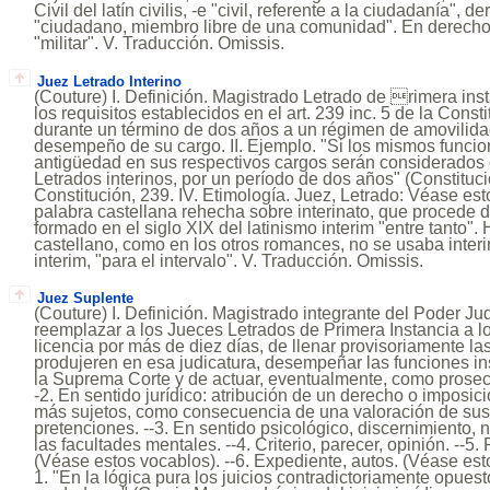
Civil del latín civilis, -e "civil, referente a la ciudadanía", de
"ciudadano, miembro libre de una comunidad". En derecho, 
"militar". V. Traducción. Omissis.
Juez Letrado Interino
(Couture) I. Definición. Magistrado Letrado de rimera inst
los requisitos establecidos en el art. 239 inc. 5 de la Const
durante un término de dos años a un régimen de amovilidad
desempeño de su cargo. II. Ejemplo. "Si los mismos funci
antigüedad en sus respectivos cargos serán considerados 
Letrados interinos, por un período de dos años" (Constitución
Constitución, 239. IV. Etimología. Juez, Letrado: Véase est
palabra castellana rehecha sobre interinato, que procede de
formado en el siglo XIX del latinismo interim "entre tanto"
castellano, como en los otros romances, no se usaba interi
interim, "para el intervalo". V. Traducción. Omissis.
Juez Suplente
(Couture) I. Definición. Magistrado integrante del Poder Ju
reemplazar a los Jueces Letrados de Primera Instancia a 
licencia por más de diez días, de llenar provisoriamente l
produjeren en esa judicatura, desempeñar las funciones in
la Suprema Corte y de actuar, eventualmente, como prosecre
-2. En sentido jurídico: atribución de un derecho o imposic
más sujetos, como consecuencia de una valoración de sus
pretenciones. --3. En sentido psicológico, discernimiento, 
las facultades mentales. --4. Criterio, parecer, opinión. --5. 
(Véase estos vocablos). --6. Expediente, autos. (Véase esto
1. "En la lógica pura los juicios contradictoriamente opue