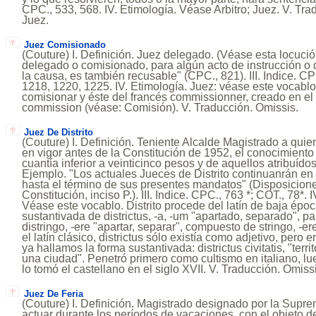
CPC., 533, 568. IV. Etimología. Véase Arbitro; Juez. V. Tra
Juez.
Juez Comisionado
(Couture) I. Definición. Juez delegado. (Véase esta locución
delegado o comisionado, para algún acto de instrucción o 
la causa, es también recusable" (CPC., 821). III. Indice. CP
1218, 1220, 1225. IV. Etimología. Juez: véase este vocabl
comisionar y éste del francés commissionner, creado en el 
commission (véase: Comisión). V. Traducción. Omissis.
Juez De Distrito
(Couture) I. Definición. Teniente Alcalde Magistrado a quie
en vigor antes de la Constitución de 1952, el conocimiento
cuantía inferior a veinticinco pesos y de aquellos atribuídos
Ejemplo. "Los actuales Jueces de Distrito continuanrán en 
hasta el término de sus presentes mandatos" (Disposiciones
Constitución, inciso P.). III. Indice. CPC., 763 *; COT., 78*. 
Véase este vocablo. Distrito procede del latín de baja época
sustantivada de districtus, -a, -um "apartado, separado", par
distringo, -ere "apartar, separar", compuesto de stringo, -er
el latín clásico, districtus sólo existía como adjetivo, pero 
ya hallamos la forma sustantivada: districtus civitatis, "ter
una ciudad". Penetró primero como cultismo en italiano, l
lo tomó el castellano en el siglo XVII. V. Traducción. Omiss
Juez De Feria
(Couture) I. Definición. Magistrado designado por la Supre
actuar durante los períodos de vacaciones, con el objeto d