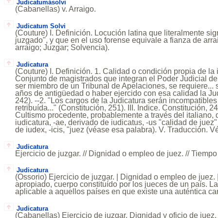
Judicatumásolvi
(Cabanellas) v. Arraigo.
Judicatum Solvi
(Couture) I. Definición. Locución latina que literalmente sig
juzgado", y que en el uso forense equivale a fianza de arr
arraigo; Juzgar; Solvencia).
Judicatura
(Couture) I. Definición. 1. Calidad o condición propia de la 
Conjunto de magistrados que integran el Poder Judicial de p
ser miembro de un Tribunal de Apelaciones, se requiere...
años de antigüedad o haber ejercido con esa calidad la Judi
242). --2. "Los cargos de la Judicatura serán incompatibles
retribuída..." (Constitución, 251). III. Indice. Constitución, 2
Cultismo procedente, probablemente a través del italiano, 
iudicatura, -ae, derivado de iudicatus, -us "calidad de juez"
de iudex, -icis, "juez (véase esa palabra). V. Traducción. 
Judicatura
Ejercicio de juzgar. // Dignidad o empleo de juez. // Tiempo
Judicatura
(Ossorio) Ejercicio de juzgar. | Dignidad o empleo de juez.
apropiado, cuerpo constituído por los jueces de un país. 
aplicable a aquellos países en que existe una auténtica carr
Judicatura
(Cabanellas) Ejercicio de juzgar. Dignidad y oficio de juez