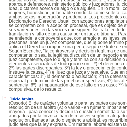
abarca a defensores, ministerio público y juzgadores, juicio
idea, dictamen acerca de algo o de alguien. En lo moral, co
mujeres, honestidad, intachable conducta como soltera, ca
ambos sexos, moderación y prudencia. Los precedentes con
Diccionario de Derecho Usual, con acotaciones ampliatori
se completan con la acepción procesal, que es objeto de e
sus variedades, en las voces que siguen. Se trata, en todo
tramitación y fallo de una causa por un juez o tribunal. Par
se entiende la controversia que, con arreglo a las leyes, 
personas, ante un ju7ez competente, que le pone término p
aplica el Derecho o impone una pena, según se trate de enj
Según Escriche, "la controversia y decisión legítima de una
competente; o sea, la legítima discusión de un negocio entre
juez competente, que lo dirige y termina con su decisión o 
elementos esenciales de todo juicio son: 1º) el derecho cue
2º) las partes discrepantes, 3º) la ley o procedimiento con
instruye la causa, 4º) el juez que juzga y resuelve. Suele
características: 1º) la demanda o acusación; 2º) la defensa;
especial predominio de las pruebas respectivas; 4º) los aleg
sentencia; 6º) la impugnación de ese fallo en su caso; 7º) l
compulsiva, de lo resuelto.
Juicio Arbitral
(Ossorio) El de carácter voluntario para las partes que som
resolución de un árbitro (v.) o varios - en número impar siem
mayoría - para conocer y decidir la cuestión sometida a su f
abogados por la forzosa, han de resolver según lo alegado
resolución, llamada laudo o sentencia arbitral, es recurrible
judiciales que la ley expresa. Em materia laboral existen ta