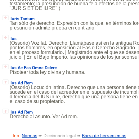
testamento; la presunción de buena fe a efectos de la prescr
"JURIS ET DE IURE".)
Iuris Tantum
Tan sólo de derecho. Expresión con la que, en términos fo
presunción admite prueba en contrario.
Ius
(Ossorio) Voz lat. Derecho. Llamábase así en la antigua 
por los hombres, en oposición al Fas o Derecho Sagrado. |
en el proceso formulario. | Magistrado ante el que se desen
juicio. | En el Bajo Imperio, las opiniones de los jurisconsult
Ius Ac Fas Omne Delere
Pisotear toda ley divina y humana.
Ius Ad Rem
(Ossorio) Locución latina. Derecho que una persona tiene 
sucede en el caso del acreedor en el supuesto de incumpli
diferencia del IUS in re, derecho que una persona tiene en
el caso de su propietario.
Ius Ad Rem
Derecho al asunto. Ver Ad rem.
Ir a:
Normas
➠ Diccionario legal ➠
Barra de herramientas