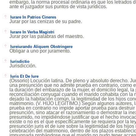
embargo, la norma procesal ordinaria es que los letrados 
ante el juzgador sus puntos de vista jurídicos.
Iurare In Patrios Cineres
Jurar por las cenizas de su padre.
Iurare In Verba Magistri
Jurar por las palabras del maestro.
Iureiurando Aliquem Obstringere
Obligar a uno por juramento.
Iurisdictio
Jurisdicción.
Iuris Et De Iure
(Ossorio) Locución latina. De pleno y absoluto derecho. Ju
una presunción que no admite prueba en contrario, como el
la duración del embarazo de la mujer, el domicilio legal, l
reconciliación conyugal cuando el marido cohabita con la
dejado la habitación común, la legitimidad de los hijos co
matrimonio. (V. HIJO LEGÍTIMO.) Según algunos autores, la
prueba en contrario no impide aportar prueba para destruir
presunción, sino atacar el razonamiento o demostrar la ine
presumido, no impidiéndose justificar que el hecho invoc
existe o no es el que específicamente se requiera por la ley 
presunción juris et de iure sobre la legitimidad de los hijo
celebración del matrimonio, dentro de los plazos establecid
impugnada probándose que el marido no pudo tener acces