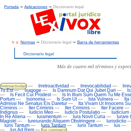
Portada
➠
Aplicaciones
➠ Diccionario legal
Ir a:
Normas
➠ Diccionario legal ➠
Barra de herramientas
Diccionario legal
Más de cuatro mil términos y expre
—
Irretroactlvidad
—
Irrevocabilidad
—
Irre
Irretroactividad
Tu Est
—
Isagoge
—
Is Damnum Dat Qui Jubet Dari
—
I
—
Is Fecit Cui Prodest
—
Is In Illum Sum Quem Tu Me Ess
Portum
—
Isonomia
—
Is Sum Ut
—
Ista Vulnera
—
Ita
Admissi Ne Senatus Eis Daretur
—
Ita Vivam Ut Innocens S
Criminis
—
Iter Criminis
—
Iter Criminis
—
Iter Facere
—
Indignus
—
Iudicio Meo
—
Iudicis Postulatio
—
Iudicium
In Re Aliena
—
Iuramentum
—
Iura Novit Curia
—
Iurare 
Magistri
—
Iureiurando Aliquem Obstringere
—
Iurisdictio
Iuris Tantum
—
Iuris Tantum
—
Iuris Tantum
—
Ius
—
—
Ius Ad Rem
—
Ius commercii