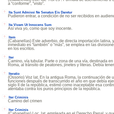
a “conforme”, “visto”.
Ita Sunt Admissi Ne Senatus Eis Daretur
Pudieron entrar, a condición de no ser recibidos en audien
Ita Vivam Ut Innocens Sum
Así viva yo, como que soy inocente.
Item
(Cabanellas) Este adverbio, de directa importación latina, 
inmediato es “también” o “más”, se emplea en las divisiones
en los escritos.
Iter
Camino, vía tubular. Parte o zona de una vía, destinada en
Roma, al tránsito de peatones, jinetes y literas. Debía tene
Iteratio
(Ossorio) Voz lat. En la antigua Roma, la continuación de 
funciones después de transcurrido el año en que debía ejer
siglo II de la república, estimó como inaceptable esa conti
atentaba contra los puros principios de la república.
Iter Criminis
Camino del crimen
Iter Criminis
(Cabanellas) Loc. lat. empleada en el Derecho Penal, y qu