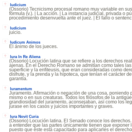
Iudicium
(Ossorio) Tecnicismo procesal romano muy variable en sus 
fórmula (v.). | La acción. | La instancia judicial, privada o pú
procedimiento desenvuelta ante el juez. | El fallo o sentenc
Iudicium
juicio.
Iudicum Animos
El ánimo de los jueces.
Iura In Re Aliena
(Ossorio) Locución latina que se refiere a los derechos real
ajenas. En el Derecho Romano se admitían como tales las
superficie y la enfiteusis, que eran consideradas como de
disfrute, y la prenda y la hipoteca, que tenían el carácter 
garantía.
Iuramentum
Juramento. Afirmación o negación de una cosa, poniendo po
mismo o en sus creaturas. Todos los filósofos de la antigü
grandiosidad del juramento, aconsejaban, así como los leg
jurase en los casos y juicios importantes y graves.
Iura Novit Curia
(Ossorio) Locución latina. El Senado conoce los derechos.
a entender que las partes únicamente tienen que exponer 
puesto que éste está capacitado para aplicarles el derech