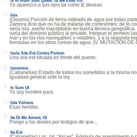
Is In Illum Sum Quem Tu Me Esse Vis
Yo aparezco a sus ojos tal como t£ deseas.
Isla
(Ossorio) Porción de tierra rodeada de agua por todas partes
Zamora dice que no ha de tratarse de continentes; de lo co
sería isla, aserto inaceptable en buena técnica geográfica.
varía del dominio público al privado. Integran el primero l
mar y en los ríos navegables o notables, y a la segunda e
formadas en los otros cursos de agua. (V. MUTACIÓN DE
Isola Sita Est Contra Portum
Una isla est situada en frente del puerto.
Isonomia
(Cabanellas) Estado de todos los sometidos a la misma nor
igualdad general ante la ley.
Is Sum Ut
Yo soy hombre para.
Ista Vulnera
Esas heridas.
Ita Di Me Ament, Ut
Pongo a los dioses por testigos de que...
Ita Est
(Cabanellas) Loc. lat. “Así es”. Fórmula de asentimiento o