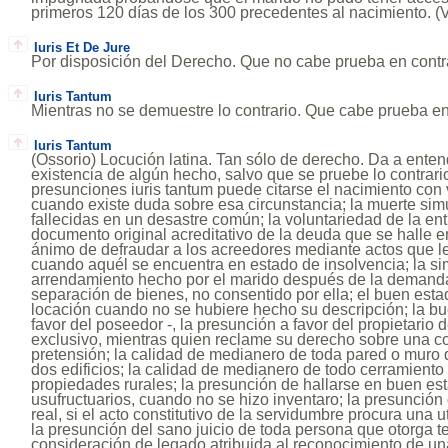
primeros 120 días de los 300 precedentes al nacimiento.
Iuris Et De Jure
Por disposición del Derecho. Que no cabe prueba en contr
Iuris Tantum
Mientras no se demuestre lo contrario. Que cabe prueba en
Iuris Tantum
(Ossorio) Locución latina. Tan sólo de derecho. Da a enten
existencia de algún hecho, salvo que se pruebe lo contrar
presunciones iuris tantum puede citarse el nacimiento con 
cuando existe duda sobre esa circunstancia; la muerte sim
fallecidas en un desastre común; la voluntariedad de la ent
documento original acreditativo de la deuda que se halle e
ánimo de defraudar a los acreedores mediante actos que le
cuando aquél se encuentra en estado de insolvencia; la si
arrendamiento hecho por el marido después de la demanda
separación de bienes, no consentido por ella; el buen esta
locación cuando no se hubiere hecho su descripción; la bu
favor del poseedor -, la presunción a favor del propietario
exclusivo, mientras quien reclame su derecho sobre una c
pretensión; la calidad de medianero de toda pared o muro 
dos edificios; la calidad de medianero de todo cerramient
propiedades rurales; la presunción de hallarse en buen es
usufructuarios, cuando no se hizo inventaro; la presunción
real, si el acto constitutivo de la servidumbre procura una u
la presunción del sano juicio de toda persona que otorga t
consideración de legado atribuida al reconocimiento de u