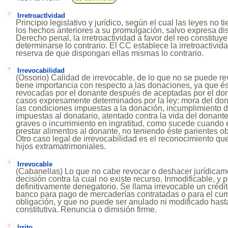
Irretroactlvidad
Principio legislativo y jurídico, según el cual las leyes no 
los hechos anteriores a su promulgación, salvo expresa dis
Derecho penal, la irretroactividad a favor del reo constituye 
determinarse lo contrario. El CC establece la irretroactivida
reserva de que dispongan ellas mismas lo contrario.
Irrevocabilidad
(Ossorio) Calidad de irrevocable, de lo que no se puede re
tiene importancia con respecto a las donaciones, ya que é
revocadas por el donante después de aceptadas por el don
casos expresamente determinados por la ley: mora del dona
las condiciones impuestas a la donación, incumplimiento d
impuestas al donatario, atentado contra la vida del donante,
graves o incurrimiento en ingratitud, como sucede cuando 
prestar alimentos al donante, no teniendo éste parientes ob
Otro caso legal de irrevocabilidad es el reconocimiento qu
hijos extramatrimoniales.
Irrevocable
(Cabanellas) Lo que no cabe revocar o deshacer jurídicam
decisión contra la cual no existe recurso. Inmodificable, y p
definitivamente denegatorio. Se llama irrevocable un créd
banco para pago de mercaderías contratadas o para el cum
obligación, y que no puede ser anulado ni modificado hasta 
constitutiva. Renuncia o dimisión firme.
Irrito