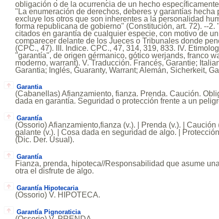
obligación o de la ocurrencia de un hecho específicamente p
"La enumeración de derechos, deberes y garantías hecha p
excluye los otros que son inherentes a la personalidad hu
forma republicana de gobierno" (Constitución, art. 72). --2
citados en garantía de cualquier especie, con motivo de un 
comparecer delante de los Jueces o Tribunales donde pen
(CPC., 47). III. Indice. CPC., 47, 314, 319, 833. IV. Etimolo
"garantía", de origen gérmanico, gótico werjands, franco wa
moderno, warrant). V. Traducción. Francés, Garantie; Itali
Garantia; Inglés, Guaranty, Warrant; Alemán, Sicherkeit, Ga
Garantia
(Cabanellas) Afianzamiento, fianza. Prenda. Caución. Obli
dada en garantía. Seguridad o protección frente a un peligr
Garantía
(Ossorio) Afianzamiento,fianza (v.). | Prenda (v.). | Caución (
galante (v.). | Cosa dada en seguridad de algo. | Protección
(Dic. Der. Usual).
Garantía
Fianza, prenda, hipoteca//Responsabilidad que asume una
otra el disfrute de algo.
Garantía Hipotecaria
(Ossorio) V. HIPOTECA.
Garantía Pignoraticia
(Ossorio) V. PRENDA.