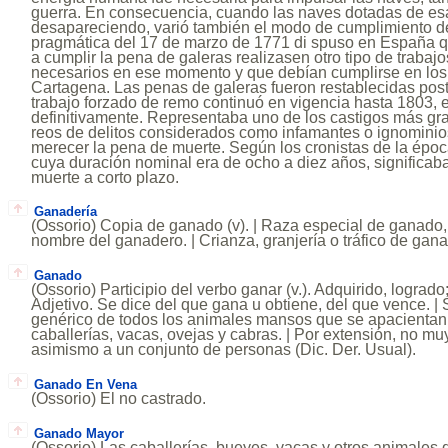
guerra. En consecuencia, cuando las naves dotadas de esa
desapareciendo, varió también el modo de cumplimiento d
pragmática del 17 de marzo de 1771 di spuso en España 
a cumplir la pena de galeras realizasen otro tipo de trabaj
necesarios en ese momento y que debían cumplirse en los
Cartagena. Las penas de galeras fueron restablecidas post
trabajo forzado de remo continuó en vigencia hasta 1803, 
definitivamente. Representaba uno de los castigos más gra
reos de delitos considerados como infamantes o ignomini
merecer la pena de muerte. Según los cronistas de la époc
cuya duración nominal era de ocho a diez años, significab
muerte a corto plazo.
Ganadería
(Ossorio) Copia de ganado (v). | Raza especial de ganado, 
nombre del ganadero. | Crianza, granjería o tráfico de gana
Ganado
(Ossorio) Participio del verbo ganar (v.). Adquirido, logrado
Adjetivo. Se dice del que gana u obtiene, del que vence. |
genérico de todos los animales mansos que se apacientan
caballerías, vacas, ovejas y cabras. | Por extensión, no muy
asimismo a un conjunto de personas (Dic. Der. Usual).
Ganado En Vena
(Ossorio) El no castrado.
Ganado Mayor
(Ossorio) Las caballerías, bueyes, vacas y otros animales 