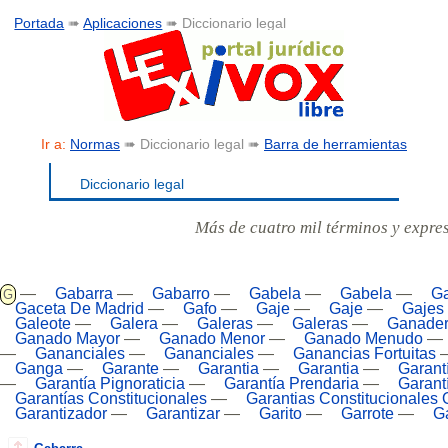
Portada
➠
Aplicaciones
➠ Diccionario legal
Ir a:
Normas
➠ Diccionario legal ➠
Barra de herramientas
Diccionario legal
Más de cuatro mil términos y expre
—
Gabarra
—
Gabarro
—
Gabela
—
Gabela
—
Ga
G
Gaceta De Madrid
—
Gafo
—
Gaje
—
Gaje
—
Gajes 
Galeote
—
Galera
—
Galeras
—
Galeras
—
Ganader
Ganado Mayor
—
Ganado Menor
—
Ganado Menudo
—
—
Gananciales
—
Gananciales
—
Ganancias Fortuitas
Ganga
—
Garante
—
Garantia
—
Garantia
—
Garant
—
Garantía Pignoraticia
—
Garantía Prendaria
—
Garant
Garantías Constitucionales
—
Garantias Constitucionales 
Garantizador
—
Garantizar
—
Garito
—
Garrote
—
G