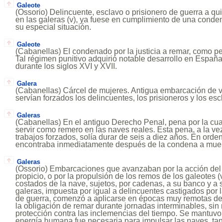
Galeote
(Ossorio) Delincuente, esclavo o prisionero de guerra a qu
en las galeras (v), ya fuese en cumplimiento de una cond
su especial situación.
Galeote
(Cabanellas) El condenado por la justicia a remar, como pe
Tal régimen punitivo adquirió notable desarrollo en España
durante los siglos XVI y XVII.
Galera
(Cabanellas) Cárcel de mujeres. Antigua embarcación de 
servían forzados los delincuentes, los prisioneros y los escl
Galeras
(Cabanellas) En el antiguo Derecho Penal, pena por la cu
servir como remero en las naves reales. Esta pena, a la vez
trabajos forzados, solía durar de seis a diez años. En ord
encontraba inmediatamente después de la condena a muerte
Galeras
(Ossorio) Embarcaciones que avanzaban por la acción del v
propicio, o por la propulsión de los remos de los galeotes
costados de la nave, sujetos, por cadenas, a su banco y a
galeras, impuesta por igual a delincuentes castigados por la
de guerra, comenzó a aplicarse en épocas muy remotas de l
la obligación de remar durante jornadas interminables, sin
protección contra las inclemencias del tiempo. Se mantuvo 
energía humana fue necesaria para impulsar las naves, ta