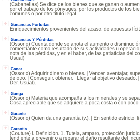
(Cabanellas) Se dice de los bienes que se ganan o aumen
por el trabajo de los cónyuges, por los productos de los bie
comunes o por otro título legal.
Ganancias Fortuitas
Enriquecimientos provenientes del acaso, de apuestas lícit
Ganancias Y Pérdidas
(Ossorio) Cuenta donde se anota el aumento o disminució
comerciante como resultado de sus actividades u operacio
nota de las pérdidas, y en el haber, de las gatiaticias del c
Usual).
Ganar
(Ossorio) Adquirir dinero o bienes. | Vencer, aventajar, supe
de otro. | Conseguir, obtener. | Llegar al objetivo deseado. 
Der. Usual).
Ganga
(Ossorio) Materia que acompaña a los minerales y se separa
Cosa apreciable que se adquiere a poca costa o con poco t
Garante
(Ossorio) Quien da una garantía (v.). | En sentido estricto, fi
Garantia
(Couture) I. Definición. 1. Tutela, amparo, protección jurídi
tendiente a prevenir o a reparar el daño resultante del in