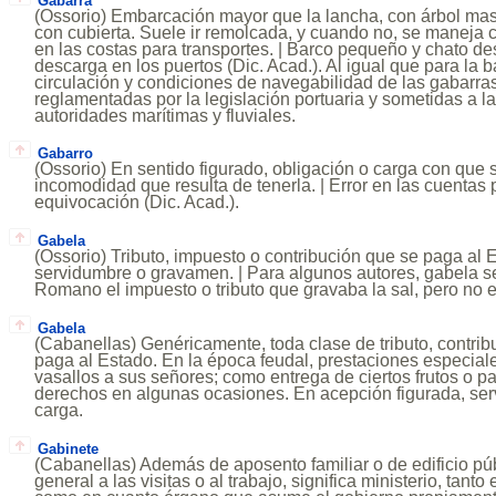
Gabarra
(Ossorio) Embarcación mayor que la lancha, con árbol ma
con cubierta. Suele ir remolcada, y cuando no, se maneja c
en las costas para transportes. | Barco pequeño y chato de
descarga en los puertos (Dic. Acad.). Al igual que para la ba
circulación y condiciones de navegabilidad de las gabarra
reglamentadas por la legislación portuaria y sometidas a l
autoridades marítimas y fluviales.
Gabarro
(Ossorio) En sentido figurado, obligación o carga con que 
incomodidad que resulta de tenerla. | Error en las cuentas 
equivocación (Dic. Acad.).
Gabela
(Ossorio) Tributo, impuesto o contribución que se paga al 
servidumbre o gravamen. | Para algunos autores, gabela 
Romano el impuesto o tributo que gravaba la sal, pero no e
Gabela
(Cabanellas) Genéricamente, toda clase de tributo, contri
paga al Estado. En la época feudal, prestaciones especial
vasallos a sus señores; como entrega de ciertos frutos o 
derechos en algunas ocasiones. En acepción figurada, se
carga.
Gabinete
(Cabanellas) Además de aposento familiar o de edificio púb
general a las visitas o al trabajo, significa ministerio, tanto