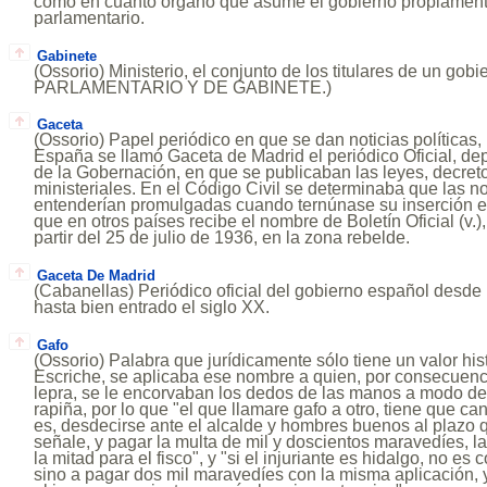
como en cuanto órgano que asume el gobierno propiament
parlamentario.
Gabinete
(Ossorio) Ministerio, el conjunto de los titulares de un go
PARLAMENTARIO Y DE GABINETE.)
Gaceta
(Ossorio) Papel periódico en que se dan noticias políticas, l
España se llamó Gaceta de Madrid el periódico Oficial, dep
de la Gobernación, en que se publicaban las leyes, decret
ministeriales. En el Código Civil se determinaba que las n
entenderían promulgadas cuando ternúnase su inserción e
que en otros países recibe el nombre de Boletín Oficial (v.)
partir del 25 de julio de 1936, en la zona rebelde.
Gaceta De Madrid
(Cabanellas) Periódico oficial del gobierno español desde
hasta bien entrado el siglo XX.
Gafo
(Ossorio) Palabra que jurídicamente sólo tiene un valor his
Escriche, se aplicaba ese nombre a quien, por consecuenc
lepra, se le encorvaban los dedos de las manos a modo de 
rapiña, por lo que "el que llamare gafo a otro, tiene que cant
es, desdecirse ante el alcalde y hombres buenos al plazo 
señale, y pagar la multa de mil y doscientos maravedíes, la
la mitad para el fisco", y "si el injuriante es hidalgo, no e
sino a pagar dos mil maravedíes con la misma aplicación,