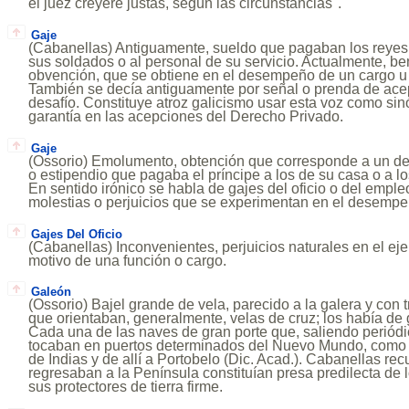
el juez creyere justas, según las circunstancias".
Gaje
(Cabanellas) Antiguamente, sueldo que pagaban los reyes,
sus soldados o al personal de su servicio. Actualmente, b
obvención, que se obtiene en el desempeño de un cargo u of
También se decía antiguamente por señal o prenda de ace
desafío. Constituye atroz galicismo usar esta voz como si
garantía en las acepciones del Derecho Privado.
Gaje
(Ossorio) Emolumento, obtención que corresponde a un de
o estipendio que pagaba el príncipe a los de su casa o a lo
En sentido irónico se habla de gajes del oficio o del emple
molestias o perjuicios que se experimentan en el desempeñ
Gajes Del Oficio
(Cabanellas) Inconvenientes, perjuicios naturales en el ej
motivo de una función o cargo.
Galeón
(Ossorio) Bajel grande de vela, parecido a la galera y con t
que orientaban, generalmente, velas de cruz; los había de 
Cada una de las naves de gran porte que, saliendo periód
tocaban en puertos determinados del Nuevo Mundo, como 
de Indias y de allí a Portobelo (Dic. Acad.). Cabanellas r
regresaban a la Península constituían presa predilecta de los
sus protectores de tierra firme.