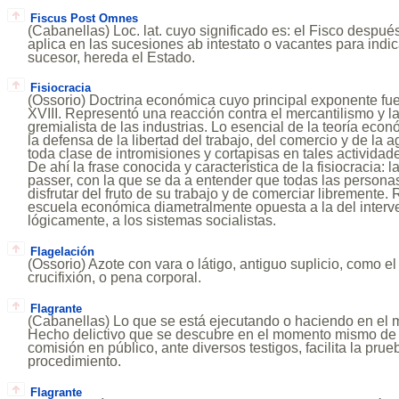
Fiscus Post Omnes
(Cabanellas) Loc. lat. cuyo significado es: el Fisco despué
aplica en las sucesiones ab intestato o vacantes para indica
sucesor, hereda el Estado.
Fisiocracia
(Ossorio) Doctrina económica cuyo principal exponente fu
XVIII. Representó una reacción contra el mercantilismo y 
gremialista de las industrias. Lo esencial de la teoría econ
la defensa de la libertad del trabajo, del comercio y de la 
toda clase de intromisiones y cortapisas en tales actividad
De ahí la frase conocida y característica de la fisiocracia: la
passer, con la que se da a entender que todas las persona
disfrutar del fruto de su trabajo y de comerciar libremente.
escuela económica diametralmente opuesta a la del interv
lógicamente, a los sistemas socialistas.
Flagelación
(Ossorio) Azote con vara o látigo, antiguo suplicio, como el
crucifixión, o pena corporal.
Flagrante
(Cabanellas) Lo que se está ejecutando o haciendo en el
Hecho delictivo que se descubre en el momento mismo de s
comisión en público, ante diversos testigos, facilita la prue
procedimiento.
Flagrante