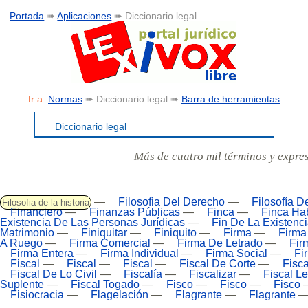
Portada
➠
Aplicaciones
➠ Diccionario legal
Ir a:
Normas
➠ Diccionario legal ➠
Barra de herramientas
Diccionario legal
Más de cuatro mil términos y expre
—
Filosofia Del Derecho
—
Filosofía D
Filosofia de la historia
Financiero
—
Finanzas Públicas
—
Finca
—
Finca Ha
Existencia De Las Personas Jurídicas
—
Fin De La Existenc
Matrimonio
—
Finiquitar
—
Finiquito
—
Firma
—
Firma
A Ruego
—
Firma Comercial
—
Firma De Letrado
—
Fir
Firma Entera
—
Firma Individual
—
Firma Social
—
Fi
Fiscal
—
Fiscal
—
Fiscal
—
Fiscal De Corte
—
Fisc
Fiscal De Lo Civil
—
Fiscalía
—
Fiscalizar
—
Fiscal L
Suplente
—
Fiscal Togado
—
Fisco
—
Fisco
—
Fisco
Fisiocracia
—
Flagelación
—
Flagrante
—
Flagrante