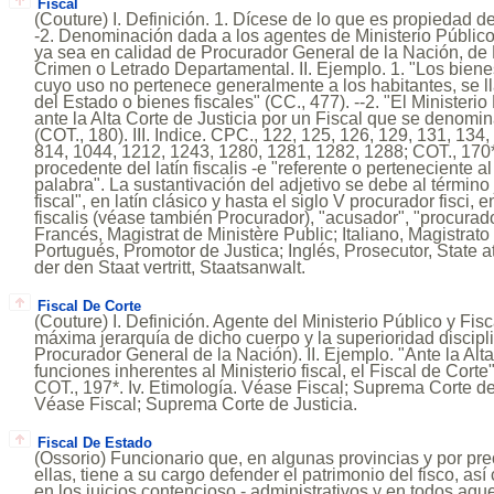
Fiscal
(Couture) I. Definición. 1. Dícese de lo que es propiedad del
-2. Denominación dada a los agentes de Ministerio Público 
ya sea en calidad de Procurador General de la Nación, de H
Crimen o Letrado Departamental. II. Ejemplo. 1. "Los bien
cuyo uso no pertenece generalmente a los habitantes, se 
del Estado o bienes fiscales" (CC., 477). --2. "El Ministerio
ante la Alta Corte de Justicia por un Fiscal que se denomina
(COT., 180). III. Indice. CPC., 122, 125, 126, 129, 131, 134
814, 1044, 1212, 1243, 1280, 1281, 1282, 1288; COT., 170*
procedente del latín fiscalis -e "referente o perteneciente a
palabra". La sustantivación del adjetivo se debe al término
fiscal", en latín clásico y hasta el siglo V procurador fisci
fiscalis (véase también Procurador), "acusador", "procurador
Francés, Magistrat de Ministère Public; Italiano, Magistrato
Portugués, Promotor de Justica; Inglés, Prosecutor, State 
der den Staat vertritt, Staatsanwalt.
Fiscal De Corte
(Couture) I. Definición. Agente del Ministerio Público y Fis
máxima jerarquía de dicho cuerpo y la superioridad discipl
Procurador General de la Nación). II. Ejemplo. "Ante la Al
funciones inherentes al Ministerio fiscal, el Fiscal de Corte" 
COT., 197*. Iv. Etimología. Véase Fiscal; Suprema Corte de 
Véase Fiscal; Suprema Corte de Justicia.
Fiscal De Estado
(Ossorio) Funcionario que, en algunas provincias y por pre
ellas, tiene a su cargo defender el patrimonio del fisco, así
en los juicios contencioso - administrativos y en todos aqu