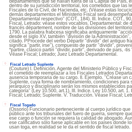
departamentos que se hallan fuera de la Capital de País, 
dentro de su jurisdicción territorial, los cometidos que las 
Fiscales de lo Civil, de Hacienda, etc. (Véase estas locucio
demás departamentos el Ministerio Fiscal será desempeñad
Departamental respectivo" (COT., 184). III. Indice. COT., 90,
Fiscal, Letrado: véase estos vocablos. Departamental: de 
francés département, nombre de las divisiones del territorio
1790. La palabra frabcesa significaba antiguamente "acción d
desde el siglo XV, también "división de la Administración",
citado. PProcede del verbo Départir "dividir" del antiguo f
significa "partir, irse"), compuesto de partir "dividir", proven
*partire, clásico partiri "dividir, partir", derivado de pars, -ti
Véase Fiscal; Letrado; Juez Letrado Departamental.
Fiscal Letrado Suplente
(Couture) I. Definición. Agente del Ministerio Público y Fisc
el cometido de reemplazar a los Fiscales Letrados Depart
ausencia temporaria de su cargo. II. Ejemplo. "Créase un c
Suplente, cuya forma de nombramiento, condiciones para 
jerárquico y disciplinario serán los mismos establecidos pa
categoría" (Ley 10.500, art.1). III. Indice. Ley 10.500, art. 1
Fiscal; Letrado; Suplente. V. Traducción. Véase Fiscal; Let
Fiscal Togado
(Ossorio) Funcionario perteneciente al cuerpo jurídico que 
público ante los tribunales del fuero de guerra, siempre 
ese cargo o función se requiera la calidad de abogado. Au
ese calificativo sólo fuese aplicable en los países donde l
usan toga, en realidad se le da el sentido de fiscal letrado.