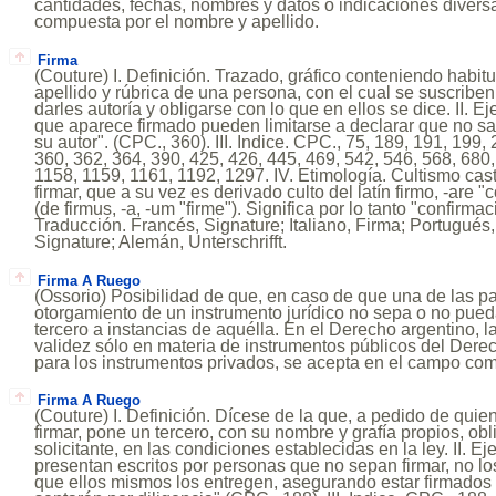
cantidades, fechas, nombres y datos o indicaciones dive
compuesta por el nombre y apellido.
Firma
(Couture) I. Definición. Trazado, gráfico conteniendo habi
apellido y rúbrica de una persona, con el cual se suscrib
darles autoría y obligarse con lo que en ellos se dice. II. 
que aparece firmado pueden limitarse a declarar que no sab
su autor". (CPC., 360). III. Indice. CPC., 75, 189, 191, 199,
360, 362, 364, 390, 425, 426, 445, 469, 542, 546, 568, 680
1158, 1159, 1161, 1192, 1297. IV. Etimología. Cultismo cas
firmar, que a su vez es derivado culto del latín firmo, -are "c
(de firmus, -a, -um "firme"). Significa por lo tanto "confirmac
Traducción. Francés, Signature; Italiano, Firma; Portugués,
Signature; Alemán, Unterschrifft.
Firma A Ruego
(Ossorio) Posibilidad de que, en caso de que una de las par
otorgamiento de un instrumento jurídico no sepa o no pueda
tercero a instancias de aquélla. En el Derecho argentino, la
validez sólo en materia de instrumentos públicos del Dere
para los instrumentos privados, se acepta en el campo com
Firma A Ruego
(Couture) I. Definición. Dícese de la que, a pedido de qui
firmar, pone un tercero, con su nombre y grafía propios, obl
solicitante, en las condiciones establecidas en la ley. II. 
presentan escritos por personas que no sepan firmar, no lo
que ellos mismos los entregen, asegurando estar firmados 