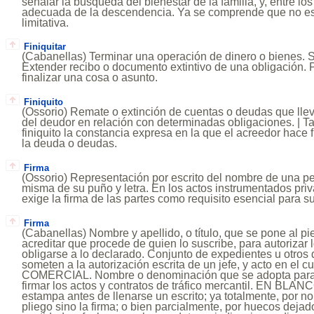
señalar la búsqueda del bienestar de la familia, y, entre l
adecuada de la descendencia. Ya se comprende que no es
limitativa.
Finiquitar
(Cabanellas) Terminar una operación de dinero o bienes. 
Extender recibo o documento extintivo de una obligación. P
finalizar una cosa o asunto.
Finiquito
(Ossorio) Remate o extinción de cuentas o deudas que llev
del deudor en relación con determinadas obligaciones. | 
finiquito la constancia expresa en la que el acreedor hace f
la deuda o deudas.
Firma
(Ossorio) Representación por escrito del nombre de una pe
misma de su puño y letra. En los actos instrumentados priv
exige la firma de las partes como requisito esencial para su
Firma
(Cabanellas) Nombre y apellido, o título, que se pone al pie
acreditar que procede de quien lo suscribe, para autorizar l
obligarse a lo declarado. Conjunto de expedientes u otro
someten a la autorización escrita de un jefe, y acto en el cua
COMERCIAL. Nombre o denominación que se adopta para e
firmar los actos y contratos de tráfico mercantil. EN BLAN
estampa antes de llenarse un escrito; ya totalmente, por no
pliego sino la firma; o bien parcialmente, por huecos dejad