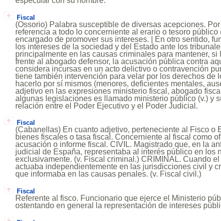
especular con su nombre.
Fiscal
(Ossorio) Palabra susceptible de diversas acepciones. Por
referencia a todo lo concerniente al erario o tesoro público (
encargado de promover sus intereses. | En otro sentido, fu
los intereses de la sociedad y del Estado ante los tribunales
principalmente en las causas criminales para mantener, si 
frente al abogado defensor, la acusación pública contra aq
considera incursas en un acto delictivo o contravención puni
tiene también intervención para velar por los derechos de 
hacerlo por sí mismos (menores, deficientes mentales, au
adjetivo en las expresiones ministerio fiscal, abogado fisca
algunas legislaciones es llamado ministerio público (v.) y 
relación entre el Poder Ejecutivo y el Poder Judicial.
Fiscal
(Cabanellas) En cuanto adjetivo, perteneciente al Fisco o 
bienes fiscales o tasa fiscal. Concerniente al fiscal como of
acusación o informe fiscal. CIVIL. Magistrado que, en la a
judicial de España, representaba al interés público en los 
exclusivamente. (v. Fiscal criminal.) CRIMINAL. Cuando el 
actuaba independientemente en las jurisdicciones civil y cri
que informaba en las causas penales. (v. Fiscal civil.)
Fiscal
Referente al fisco. Funcionario que ejerce el Ministerio púb
ostentando en general la representación de intereses públi