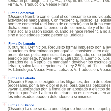
sentarán por diligencia" (CPC., 188). III. Indice. CPC., 188
Firma. V. Traducción. Véase Firma.
Firma Comercial
(Ossorio) Nombre con el cual el comerciante se individualiz
actividades mercantiles. Con frecuencia, incluso las legisla
nombre comercial (del fondo de comercio) con la firma com
dicha denominación la persona del comerciante y el fondo
firma social o razón social, cuando se hace referencia no a
sino a sociedades como personas jurídicas.
Firma De Letrado
(Couture) I. Definición. Requisito formal impuesto por la ley
situaciones determinadas por aquélla, consistente en exigir
presente sus peticiones suscritas por abogado, como justifi
ejercido por éste. (Véase Firma; Letrado). II. Ejemplo. "Lo
Letrados de la República mandarán devolver los escritos q
letrado, salvo las excepciones..." (Ley 2.504, art. 1). III. In
IV. Etimología. Véase Firma; Letrado. V. Traducción. Véase
Firma De Letrado
(Ossorio) Requisito exigido a los litigantes, dentro de det
procesales, por la ley o por el juez, para que las peticione
vayan autorizadas por la firma de un abogado a efectos de a
ejercido por éste. La firma de letrado no es necesaria en 
los interesados pueden defenderse a sí mismos.
Firma En Blanco
(Ossorio) La que se da a uno, dejando hueco en el papel, p