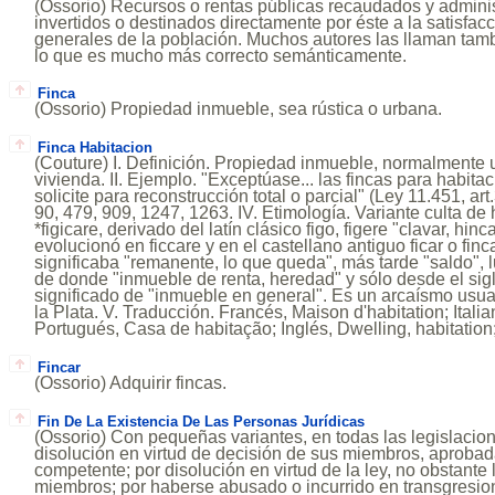
(Ossorio) Recursos o rentas públicas recaudados y adminis
invertidos o destinados directamente por éste a la satisfa
generales de la población. Muchos autores las llaman tamb
lo que es mucho más correcto semánticamente.
Finca
(Ossorio) Propiedad inmueble, sea rústica o urbana.
Finca Habitacion
(Couture) I. Definición. Propiedad inmueble, normalmente 
vivienda. II. Ejemplo. "Exceptúase... las fincas para habita
solicite para reconstrucción total o parcial" (Ley 11.451, art.3
90, 479, 909, 1247, 1263. IV. Etimología. Variante culta de h
*figicare, derivado del latín clásico figo, figere "clavar, hinc
evolucionó en ficcare y en el castellano antiguo ficar o finca
significaba "remanente, lo que queda", más tarde "saldo",
de donde "inmueble de renta, heredad" y sólo desde el sig
significado de "inmueble en general". Es un arcaísmo usual
la Plata. V. Traducción. Francés, Maison d'habitation; Itali
Portugués, Casa de habitação; Inglés, Dwelling, habitati
Fincar
(Ossorio) Adquirir fincas.
Fin De La Existencia De Las Personas Jurídicas
(Ossorio) Con pequeñas variantes, en todas las legislacion
disolución en virtud de decisión de sus miembros, aprobad
competente; por disolución en virtud de la ley, no obstante
miembros; por haberse abusado o incurrido en transgresio