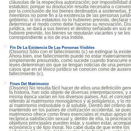
cláusulas de la respectiva autorización; por imposibilidad
estatutos; porque su disolución resulta necesaria o conveni
por la conclusión de los bienes destinados a sostenerlas. E
miembros no pone fin a la existencia de las personas juríd
gobierno, si los estatutos no lo hubieren previsto, declarar 
determinar el modo como debe hacerse su renovación. Dis
jurídica, se dará a sus bienes el destino señalado en sus es
hubiere previsto, los bienes se reputarán vacantes y se les
correspondiente a los de esa índole.
Fin De La Existencia De Las Personas Visibles
(Ossorio) Sólo con el fallecimiento (v.) se extingue la exis
Ahora bien, ese fallecimiento puede no estar materialmen
simplemente presumido, como sucede cuando transcurre e
leyes determinan sin que se tengan noticias de una perso
casos que en el léxico jurídico se conocen como de ausen
fallecimiento (v.).
Fines Del Matrimonio
(Ossorio) No resulta fácil hacer de ellos una definición gen
la historia, han sido objeto de diversas interpretaciones, y
misma época varían en los diversos países. Así, el concept
referido al matrimonio monogámico y al poligámico, y lo mi
al matrimonio indisoluble o al soluble. Dentro del criterio
mantenido en los países de civilización occidental, se pue
matrimonio ofrece como fines esenciales el mutuo apoyo d
recíproca satisfacción sexual y, dentro de ella, la procreaci
objetivos principales pueden estar, y suelen estar, acompa
económico y de tipo moral. No cabe duda de que entre los