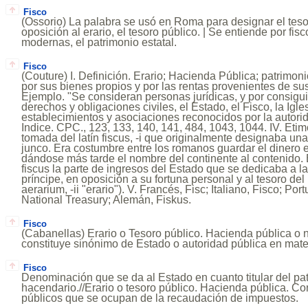
Fisco
(Ossorio) La palabra se usó en Roma para designar el tesor
oposición al erario, el tesoro público. | Se entiende por fisc
modernas, el patrimonio estatal.
Fisco
(Couture) I. Definición. Erario; Hacienda Pública; patrimon
por sus bienes propios y por las rentas provenientes de sus 
Ejemplo. "Se consideran personas jurídicas, y por consig
derechos y obligaciones civiles, el Estado, el Fisco, la Igle
establecimientos y asociaciones reconocidos por la autoridad
Indice. CPC., 123, 133, 140, 141, 484, 1043, 1044. IV. Etim
tomada del latín fiscus, -i que originalmente designaba un
junco. Era costumbre entre los romanos guardar el dinero e
dándose más tarde el nombre del continente al contenido
fiscus la parte de ingresos del Estado que se dedicaba a 
príncipe, en oposición a su fortuna personal y al tesoro de
aerarium, -ii "erario"). V. Francés, Fisc; Italiano, Fisco; Por
National Treasury; Alemán, Fiskus.
Fisco
(Cabanellas) Erario o Tesoro público. Hacienda pública o 
constituye sinónimo de Estado o autoridad pública en mat
Fisco
Denominación que se da al Estado en cuanto titular del pa
hacendario.//Erario o tesoro público. Hacienda pública. C
públicos que se ocupan de la recaudación de impuestos.