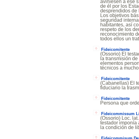
aviniesen a ese 
de él por los Est
desprendidos de 
Los objetivos bás
seguridad interna
habitantes, así c
respeto de los de
reconocimiento d
todos ellos un trat
Fideicomitente
(Ossorio) El testa
la transmisión de 
elementos persona
técnicos a muchos
Fideicomitente
(Cabanellas) El t
fiduciario la tras
Fideicomitente
Persona que orde
Fideicommissum Lib
(Ossorio) Loc. la
testador imponía 
la condición de li
Fideicommisum De 