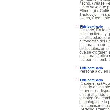
hecho. (Véase Fe;
u otro sexo que pu
Etimología. Cultis
Traducción. Franc
Inglés, Creditabl
Fideicomisario
(Ossorio) En lo ci
fideicomitente y q
las sociedades a
autónomas del Es
celebrar un contr
esos títulos, en e
que se otorguen a
escritura pública
reciben el nombre
Fideicomisario
Persona a quien 
Fideicomisario
(Cabanellas) Aque
sucede en los bie
haberlo así dispue
de transcurrido u
también fideicomi
etimología de la 
fideicomisario la e
Derecho argentino