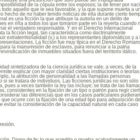
posibilidad de la cópula entre los esposos; la de tener por nac
 todo aquello que le sea favorable, y la que supone muerta a u
lo hecho de no haber tenido noticias de ella durante cierto tiem
al es una ficción la que atribuye la autoría en un delito de
nes en riña a todos los que tomaron parte en la reyerta cuando 
nar el verdadero responsable. Y en el Derecho Internacional
ta la ficción legal, tan característica como doctrinalmente
buir extraterritorialidad (v.) a los representantes diplomáticos y a 
presentaciones. La ficción fue muy típica en el Derecho Roman
para la manumisión de esclavos, para renunciar a la patria
reivindicación de inmuebles situados fuera del territorio itálico.
idad sintetizadora de la ciencia jurídica se vale, a veces, de Ia
permite explicar con mayor claridad ciertas instituciones o teorías
emplo, la atribución de personalidad a las llamadas personas
mo si se tratara de individuos. Las ficciones jurídicas no son sólo
a, pues a veces también la ley las incluye; se trata de las llama
das, consistentes en la fijación de un tipo o patrón para regir cier
considerar las diferencias que en los casos particulares pudiera
o que ocurre con la fijación de una edad tipo para adquisición de
de evitar la consideración de la capacidad natural en cada caso
resión.
nición. Digno de fe; lo que acredita o prueba acabadamente un