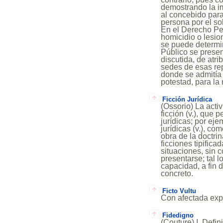
demostrando la im
al concebido para
persona por el so
En el Derecho Pen
homicidio o lesio
se puede determi
Público se presen
discutida, de atri
sedes de esas re
donde se admitía 
potestad, para la 
Ficción Jurídica
(Ossorio) La activ
ficción (v.), que 
jurídicas; por ej
jurídicas (v.), co
obra de la doctrin
ficciones tipifica
situaciones, sin 
presentarse; tal l
capacidad, a fin 
concreto.
Ficto Vultu
Con afectada exp
Fidedigno
(Couture) I. Defi