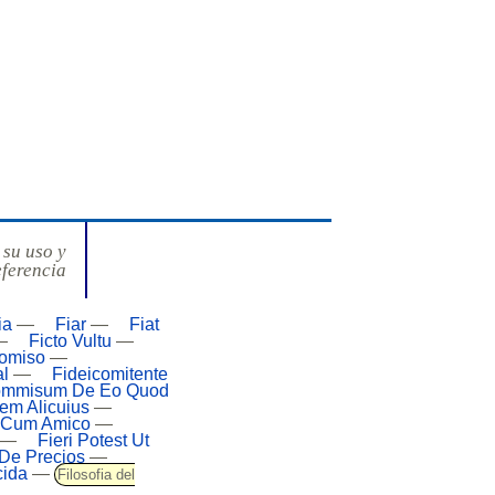
 su uso y
eferencia
ia
—
Fiar
—
Fiat
—
Ficto Vultu
—
comiso
—
al
—
Fideicomitente
ommisum De Eo Quod
em Alicuius
—
a Cum Amico
—
—
Fieri Potest Ut
 De Precios
—
cida
—
Filosofia del