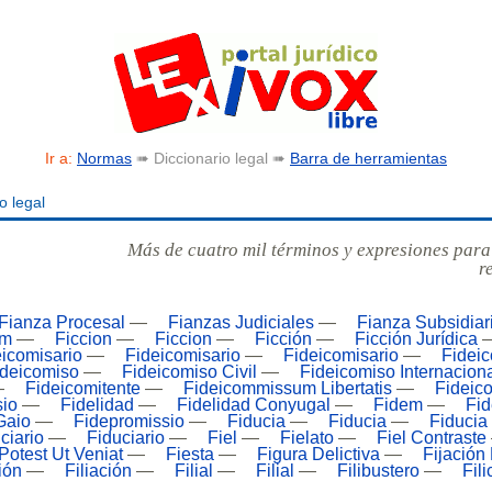
Ir a:
Normas
➠ Diccionario legal ➠
Barra de herramientas
o legal
Más de cuatro mil términos y expresiones para
r
Fianza Procesal
—
Fianzas Judiciales
—
Fianza Subsidiar
um
—
Ficcion
—
Ficcion
—
Ficción
—
Ficción Jurídica
icomisario
—
Fideicomisario
—
Fideicomisario
—
Fidei
ideicomiso
—
Fideicomiso Civil
—
Fideicomiso Internacion
—
Fideicomitente
—
Fideicommissum Libertatis
—
Fideic
sio
—
Fidelidad
—
Fidelidad Conyugal
—
Fidem
—
Fid
Gaio
—
Fidepromissio
—
Fiducia
—
Fiducia
—
Fiduci
ciario
—
Fiduciario
—
Fiel
—
Fielato
—
Fiel Contraste
 Potest Ut Veniat
—
Fiesta
—
Figura Delictiva
—
Fijación
ión
—
Filiación
—
Filial
—
Filial
—
Filibustero
—
Fili