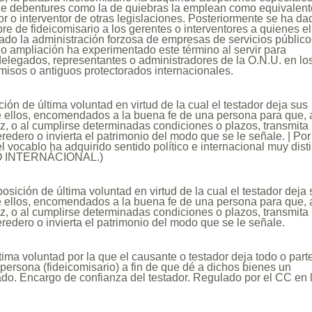
 de debentures como la de quiebras la emplean como equivalent
or o interventor de otras legislaciones. Posteriormente se ha da
e de fideicomisario a los gerentes o interventores a quienes el
ado la administración forzosa de empresas de servicios público
o ampliación ha experimentado este término al servir para
elegados, representantes o administradores de la O.N.U. en lo
isos o antiguos protectorados internacionales.
ión de última voluntad en virtud de la cual el testador deja sus
e ellos, encomendados a la buena fe de una persona para que, 
ez, o al cumplirse determinadas condiciones o plazos, transmita 
eredero o invierta el patrimonio del modo que se le señale. | Por
 el vocablo ha adquirido sentido político e internacional muy disti
O INTERNÁCIONAL.)
osición de última voluntad en virtud de la cual el testador deja
e ellos, encomendados a la buena fe de una persona para que, 
ez, o al cumplirse determinadas condiciones o plazos, transmita 
eredero o invierta el patrimonio del modo que se le señale.
tima voluntad por la que el causante o testador deja todo o part
persona (fideicomisario) a fin de que dé a dichos bienes un
do. Encargo de confianza del testador. Regulado por el CC en 