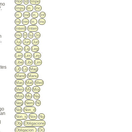
Hor
Id
Impe
uno
Impu
In_
Inc
.
In_
Ind
In_
Inf
Ini
Inn
In_
Ins
Interd
Interr
Inv
Ir
Iu
Jo
n
,
Jui
Jun
Jur
Jus
La
Leg
Len
Lex
Ley
Libe
Libr
Lim
ntes
Lit
Lo
Mag
Mand
Manu
Mas
Mat
Med
Men
Mi
Moj
Mos
Mu
Na
Neg
Nem
Ni
ego
Nol
Non_d
ban
Non_s
Nov
Nu
l
Obj
Obligacione
Obligacion_
Oc
.