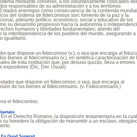
sistema mediante convenio, a los voluntariamente colocados de
ados responsables de su administración y a los territorios
Estados enemigos como consecuencia de la contienda mundial
icos del sistema de fideicomisos son: fomento de la paz y la
cional; adelanto político, económico, social y educativo de los
omo su desarrollo progresivo hacia la autonomía o independenci
rechos humanos y libertades fundamentales; aliento del
e la interdependencia de los pueblos del mundo, asegurando a
o igualitario.
dor que dispone un fideicomiso (v.); o sea que encarga al fiduci
los bienes al fideicomisario (v.), en sintética caracterización de 
les de esta institución que, por desuso quizás, lleva a errores
 expositores (Dic. Der. Usual).
estador que dispone un fideicomiso; o sea, que encarga al
misión de los bienes al fideicomisario. (v. Fideicomisario.)
na el fideicomiso.
ertatis
t. En el Derecho Romano, la disposición testamentaria en la cual
a su heredero la obligación de manumitir a un esclavo, otorgán
berto.
Eo Quod Supersit