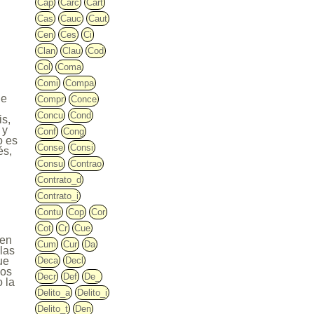
Cap
Carc
Cart
Cas
Cauc
Caut
Cen
Ces
Ci
Clan
Clau
Cod
Col
Coma
Comi
Compa
de
Compr
Conce
Concu
Cond
is,
 y
Conf
Cong
o es
Conse
Consi
és,
Consu
Contrao
Contrato_d
Contrato_i
Contu
Cop
Cor
Cot
Cr
Cue
 en
Cum
Cur
Da
 las
Deca
Decl
ue
dos
Decr
Def
De_
o la
Delito_a
Delito_i
Delito_t
Den