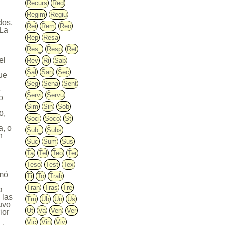
Recurs
Red
Regim
Regiu
dos,
Rei
Rem
Reo
 La
Rep
Resa
Res_
Resp
Ret
el
Rev
Ri
Sab
Sal
San
Sec
ue
Seg
Sena
Sent
e
Servi
Servu
o
Sim
Sin
Sob
o,
Soci
Soco
St
a, o
Sub_
Subs
n
Suc
Sum
Sus
Ta
Tel
Teo
Ter
Teso
Test
Tex
amó
Ti
To
Trab
Tran
Tras
Tre
a
 las
Tru
Ub
Un
Us
tuvo
Ut
Va
Ven
Ver
ior
Vic
Vin
Viv