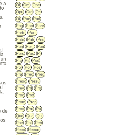
e a
Of
Om
Ope
do
Opu
Ord
Ori
s.
Ot
Pac
Pad
Pag
Pap
Pare
s
Parte
Parti
Pate
Patr
Ped
Pen
Per_
Peri
al
Pers
Pes
Pi
la
 un
Pla
Pli
Pod
nto.
Pol
Por
Pos
Pra
Prec
Preg
Presc
Presu
 sus
al
Prev
Pri
Pro
la
Proc
Prof
Prom
Prop
Prov
Pru
Pu
e de
Qua
Que
Qui
los
Rac
Rat
Reb
Reco
Recurr