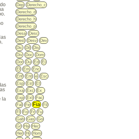
ido
Dep
Derecho_c
na
Derecho_d
po.
Derecho_h
no
Derecho_p
Desa
Desc
las
Desl
Desv
Dev
o,
Dic
Dil
Dis
Div
Doc
Dom
Dor
Du
Ed
Ei
El
Em
Enc
Enf
Ent
e
Esc
Esp
Est
Et
das
tas
Exa
Exc
Ex_
n
Exp
Ext
Fac
 la
Fia
Fal
Fe
Fil
Fl
Fo
Fr
Fu
Gab
Gas
Go
Gr
Ha
Hec
Her
Hi
Hom