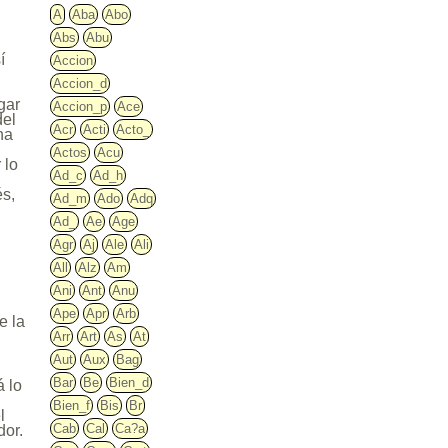
A
Aba
Abo
Abs
Abu
í
Accion
Accion_d
gar
Accion_p
Ace
del
Acr
Acti
Acto_
ana
Actos
Acu
 lo
Ad_c
Ad_h
és,
Ad_m
Ado
Adq
Ad_
Ae
Age
Agr
Aj
Ale
Ali
All
Alz
Am
Ani
Ant
Anu
e
Ape
Apr
Arb
e la
Arr
Art
As
At
Aut
Aux
Bag
Bar
Be
Bien_d
á lo
Bien_f
Bis
Br
l
Cab
Cal
Ca?a
dor.