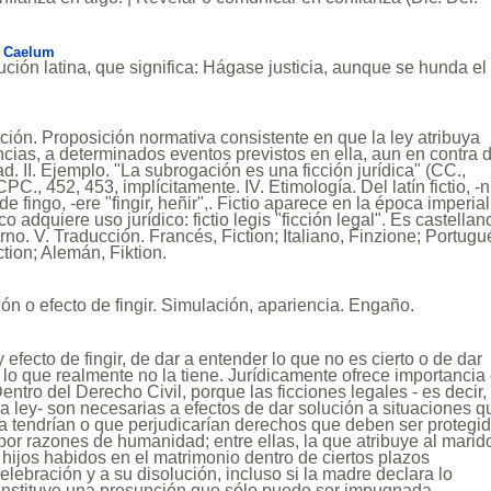
at Caelum
ción latina, que significa: Hágase justicia, aunque se hunda el
nición. Proposición normativa consistente en que la ley atribuya
cias, a determinados eventos previstos en ella, aun en contra 
ad. II. Ejemplo. "La subrogación es una ficción jurídica" (CC.,
 CPC., 452, 453, implícitamente. IV. Etimología. Del latín fictio, -n
de fingo, -ere "fingir, heñir",. Fictio aparece en la época imperial
ico adquiere uso jurídico: fictio legis "ficción legal". Es castellan
no. V. Traducción. Francés, Fiction; Italiano, Finzione; Portugu
ction; Alemán, Fiktion.
ón o efecto de fingir. Simulación, apariencia. Engaño.
 efecto de fingir, de dar a entender lo que no es cierto o de dar
a lo que realmente no la tiene. Jurídicamente ofrece importancia
ntro del Derecho Civil, porque las ficciones legales - es decir,
la ley- son necesarias a efectos de dar solución a situaciones q
a tendrían o que perjudicarían derechos que deben ser protegi
 por razones de humanidad; entre ellas, la que atribuye al marid
 hijos habidos en el matrimonio dentro de ciertos plazos
elebración y a su disolución, incluso si la madre declara lo
constituye una presunción que sólo puede ser impugnada