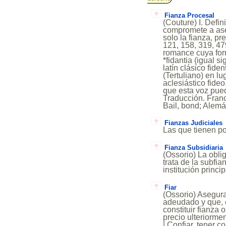
Fianza Procesal
(Couture) I. Defin
compromete a asegu
solo la fianza, pr
121, 158, 319, 47
romance cuya for
*fidantia (igual 
latín clásico fide
(Tertuliano) en lug
aclesiástico fideo
que esta voz pued
Traducción. Franc
Bail, bond; Alemá
Fianzas Judiciales
Las que tienen po
Fianza Subsidiaria
(Ossorio) La obli
trata de la subfia
institución princip
Fiar
(Ossorio) Asegura
adeudado y que, e
constituir fianza o
precio ulteriorme
| Confiar, tener 