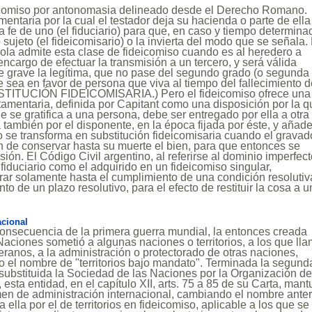
eicomiso por antonomasia delineado desde el Derecho Romano.
mentaria por la cual el testador deja su hacienda o parte de ella
fe de uno (el fiduciario) para que, en caso y tiempo determina
o sujeto (el fideicomisario) o la invierta del modo que se señala.
ola admite esta clase de fideicomiso cuando es al heredero a
encargo de efectuar la transmisión a un tercero, y será válida
e grave la legítima, que no pase del segundo grado (o segunda
e sea en favor de persona que viva al tiempo del fallecimiento d
BSTITUCIÓN FIDEICOMISARIA.) Pero el fideicomiso ofrece una
amentaria, definida por Capitant como una disposición por la q
ue se gratifica a una persona, debe ser entregado por ella a otra
a también por el disponente, en la época fijada por éste, y añad
o se transforma en substitución fideicomisaria cuando el gravad
ón de conservar hasta su muerte el bien, para que entonces se
sión. El Código Civil argentino, al referirse al dominio imperfect
 fiduciario como el adquirido en un fideicomiso singular,
ar solamente hasta el cumplimiento de una condición resolutiv
to de un plazo resolutivo, para el efecto de restituir la cosa a u
acional
onsecuencia de la primera guerra mundial, la entonces creada
aciones sometió a algunas naciones o territorios, a los que ll
anos, a la administración o protectorado de otras naciones,
o el nombre de "territorios bajo mandato". Terminada la segund
substituida la Sociedad de las Naciones por la Organización de
esta entidad, en el capítulo XII, arts. 75 a 85 de su Carta, man
men de administración internacional, cambiando el nombre anter
 ella por el de territorios en fideicomiso, aplicable a los que se