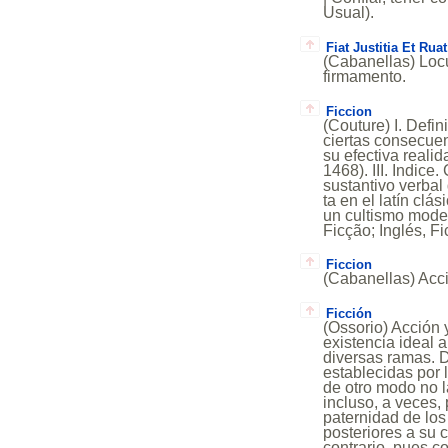
Usual).
Fiat Justitia Et Ru
(Cabanellas) Locu
firmamento.
Ficcion
(Couture) I. Defi
ciertas consecuen
su efectiva realid
1468). III. Indice.
sustantivo verbal 
ta en el latín clás
un cultismo moder
Ficção; Inglés, Fi
Ficcion
(Cabanellas) Acci
Ficción
(Ossorio) Acción y
existencia ideal 
diversas ramas. De
establecidas por 
de otro modo no l
incluso, a veces,
paternidad de los
posteriores a su c
contrario, pues 