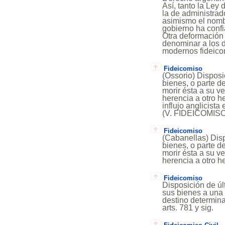
Así, tanto la Ley
la de administrad
asimismo el nombr
gobierno ha confi
Otra deformación 
denominar a los d
modernos fideicom
Fideicomiso
(Ossorio) Disposic
bienes, o parte d
morir ésta a su v
herencia a otro h
influjo anglicista
(V. FIDEICOMIS
Fideicomiso
(Cabanellas) Disp
bienes, o parte d
morir ésta a su v
herencia a otro h
Fideicomiso
Disposición de úl
sus bienes a una 
destino determina
arts. 781 y sig.