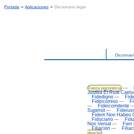
Portada
➠
Aplicaciones
➠ Diccionario legal
Diccionari
—
Fianza pignoraticia
Justitia Et Ruat Cael
Fidedigno
—
Fide
Fideicomiso
—
F
—
Fideicomitente
Supersit
—
Fideius
Fidem Non Habeo 
Fiduciario
—
Fidu
Non Veniat
—
Fieri
Filiacion
—
Filiac
derecho