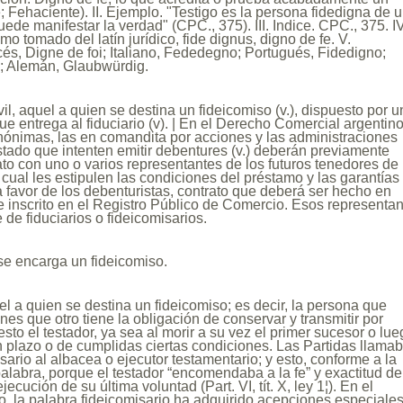
 Fehaciente). II. Ejemplo. "Testigo es la persona fidedigna de 
ede manifestar la verdad" (CPC., 375). III. Indice. CPC., 375. IV
mo tomado del latín jurídico, fide dignus, digno de fe. V.
és, Digne de foi; Italiano, Fededegno; Portugués, Fidedigno;
e; Alemán, Glaubwürdig.
vil, aquel a quien se destina un fideicomiso (v.), dispuesto por u
ue entrega al fiduciario (v). | En el Derecho Comercial argentino
nónimas, las en comandita por acciones y las administraciones
tado que intenten emitir debentures (v.) deberán previamente
ato con uno o varios representantes de los futuros tenedores de
l cual les estipulen las condiciones del préstamo y las garantías
 favor de los debenturistas, contrato que deberá ser hecho en
 e inscrito en el Registro Público de Comercio. Esos representa
 de fiduciarios o fideicomisarios.
se encarga un fideicomiso.
l a quien se destina un fideicomiso; es decir, la persona que
nes que otro tiene la obligación de conservar y transmitir por
sto el testador, ya sea al morir a su vez el primer sucesor o lu
n plazo o de cumplidas ciertas condiciones. Las Partidas llama
sario al albacea o ejecutor testamentario; y esto, conforme a la
palabra, porque el testador “encomendaba a la fe” y exactitud de
jecución de su última voluntad (Part. VI, tít. X, ley 1¦). En el
, la palabra fideicomisario ha adquirido acepciones especiales