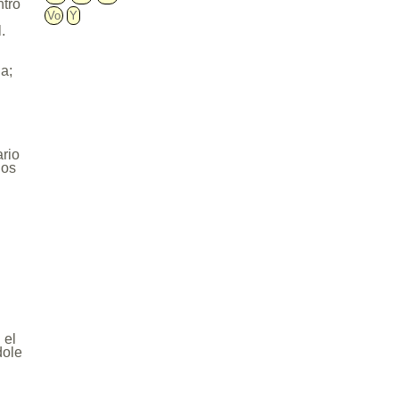
ntro
Vo
Y
.
a;
ario
los
 el
dole