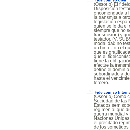
Fideicomiso Civil
(Ossorio) El fid
Disposición testa
encomendada a la 
la transmita a otr
legislación españ
quien se le da el 
siempre que no s
transmisión) y qu
testador. (V. SU
modalidad no test
un bien, con el q
que es gratificad
que el fideicomis
tiene la obligaci
efectúe la transmi
define el dominio
subordinado a dur
hasta el vencimien
tercero.
Fideicomiso Intern
(Ossorio) Como c
Sociedad de las N
Estados semisober
régimen al que di
guerra mundial y 
Naciones Unidas, 
el precitado régi
de los sometidos a