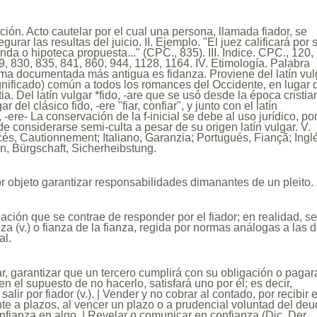
ición. Acto cautelar por el cual una persona, llamada fiador, se
rar las resultas del juicio. II. Ejemplo. "El juez calificará por s
enda o hipoteca propuesta..." (CPC., 835). III. Indice. CPC., 120,
9, 830, 835, 841, 860, 944, 1128, 1164. IV. Etimología. Palabra
ma documentada más antigua es fidanza. Proviene del latín vul
significado) común a todos los romances del Occidente, en lugar 
ntia. Del latín vulgar *fido, -are que se usó desde la época cristi
ar del clásico fido, -ere "fiar, confiar", y junto con el latín
, -ere- La conservación de la f-inicial se debe al uso jurídico, por
e considerarse semi-culta a pesar de su origen latín vulgar. V.
és, Cautionnement; Italiano, Garanzia; Portugués, Fiançã; Ingl
n, Bürgschaft, Sicherheibstung.
r objeto garantizar responsabilidades dimanantes de un pleito.
gación que se contrae de responder por el fiador; en realidad, s
nza (v.) o fianza de la fianza, regida por normas análogas a las d
al.
r, garantizar que un tercero cumplirá con su obligación o pagar
n el supuesto de no hacerlo, satisfará uno por él; es decir,
 salir por fiador (v.). | Vender y no cobrar al contado, por recibir e
nte a plazos, al vencer un plazo o a prudencial voluntad del deu
confianza en algo. | Revelar o comunicar en confianza (Dic. Der.