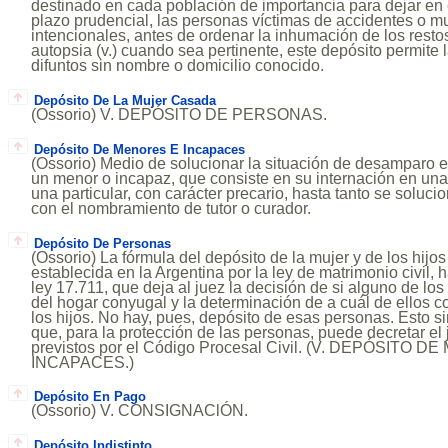
destinado en cada población de importancia para dejar en 
plazo prudencial, las personas víctimas de accidentes o mu
intencionales, antes de ordenar la inhumación de los restos
autopsia (v.) cuando sea pertinente, este depósito permite l
difuntos sin nombre o domicilio conocido.
Depósito De La Mujer Casada
(Ossorio) V. DEPÓSlTO DE PERSONAS.
Depósito De Menores E Incapaces
(Ossorio) Medio de solucionar la situación de desamparo 
un menor o incapaz, que consiste en su internación en una 
una particular, con carácter precario, hasta tanto se soluc
con el nombramiento de tutor o curador.
Depósito De Personas
(Ossorio) La fórmula del depósito de la mujer y de los hijo
establecida en la Argentina por la ley de matrimonio civil, 
ley 17.711, que deja al juez la decisión de si alguno de los
del hogar conyugal y la determinación de a cuál de ellos 
los hijos. No hay, pues, depósito de esas personas. Esto si
que, para la protección de las personas, puede decretar el
previstos por el Código Procesal Civil. (V. DEPÓSITO 
INCAPACES.)
Depósito En Pago
(Ossorio) V. CONSIGNAClÓN.
Depósito Indistinto