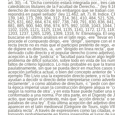
art. 30). --4. "Dicha comisión estará integrada por... tres cat
catedráticos titulares de la Facultad de Derecho..." (ley 9.164
derecho de inscripción de los embargos que se traban con 
repondrá en papel sellado" (ley 11.462, art. 7). III. Indice. 
139, 140, 173, 289, 304, 312, 314, 361, 410, 484, 521, 526,
625, 631, 662, 664, 674, 697, 738, 749, 791, 830, 836, 841,
881, 885, 900, 940, 956, 974, 975, 992, 1038, 1043, 1044,
1102, 1105, 1121, 1125, 1134, 1135, 1141, 1172, 1173, 118
1203, 1237, 1265, 1295, 1309, 1318. IV. Etimología. El ori
buscarse en último análisis en el latín rego, -ere "llevar en 
procede el compuesto dirigo, -ere "dirigir", siempre con el m
recta (recto no es más que el participio pretérito de rego, -er
de digiere es directus, -a, -um "dirigido en linea recta", que
derivado culto directo y el popular derecho (como adjetivo).
acepción a la de "justicia" o "facultad para hacer algo legí
problema de difícil solución, sobre todo en vista de los nu
faltos de criterio ligüistico. Lo más probable es que la tra
paulatinamente, sin que se pueda decir en muchos casos si
acepción jurñidica actual, o bien del concepto anterior de "d
ejemplo Tito Livio usa la expresión directo petere, y ni la f
ayudan a decidir si directo debe interpretarse como adverb
rectamente", o como ablativo de directum, -i: "pedir con de
la época imperial usan la construcción dirigere aliqua re "
según la norma de otra", y en esta frase puede haber una i
conformado a una norma. Por otra parte, en el Digesto de J
actio, que según el contexto, más que "acción directa" o s
palabras de una ley". Esta última acepción del adjetivo dire
aparecer en el latín medioeval (Grégoire de Tours, siglo VII
palabra recta". A través de expresiones como las citadas, el
tomando probablemente en forma insensible el lugar de iust