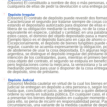
(Ossorio) El constituido a nombre de dos o más personas, 
cualquiera de ellas de pedir la devolución o una entrega pa
Depósito Irregular
(Ossorio) El contrato de depósito puede revestir dos formas:
Caracterizase el segundo por tratarse siempre de cosas co
estando el depositario autorizado para disponer de ellas e 
libera de su obligación mediante la entrega, no de la cosa 
equivalente en especie, calidad y cantidad; en una palabr
estos casos, el dominio del objeto depositado pasa a mano
Ejemplo típico es el depósito bancario en caja de ahorro o 
Excepcionalmente, el depósito de bienes fungibles puede 
regular, cuando se acuerda expresamente la obligación, por
de abstenerse de usar la cosa depositada. En algunas legi
argentina, se distingue el depósito irregular del préstamo 
intención de los contratantes, pues, mientras el primero be
cosa objeto del contrato, el segundo se estipula en benefic
pero legislaciones como la mejicana, la venezolana y la 
mediando permiso para usar o disponer de la cosa entreg
de depósito, sino de préstamo.
Depósito Judicial
(Ossorio) Medida cautelar en virtud de la cual los bienes 
judicial se entregan en depósito a otra persona o, según lo
hasta que, concluido el juicio, se determine a quién deber
ordene su venta en subasta pública. En cualquier caso, el 
a presentar los bienes depositados en cualquier momento e
para ello, so pena de incurrir en responsabilidad penal. P
circunstancias, una variante de la medida cautelar de depó