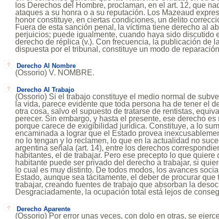
los Derechos del Hombre, proclaman, en el art. 12, que na
ataques a su honra o a su reputación. Los Mazeaud expres
honor constituye, en ciertas condiciones, un delito correccio
Fuera de esta sanción penal, la víctima tiene derecho al 
perjuicios; puede igualmente, cuando haya sido discutido e
derecho de réplica (v.). Con frecuencia, la publicación de 
dispuesta por el tribunal, constituye un modo de reparación
Derecho Al Nombre
(Ossorio) V. NOMBRE.
Derecho Al Trabajo
(Ossorio) Si el trabajo constituye el medio normal de subv
la vida, parece evidente que toda persona ha de tener el d
otra cosa, salvo el supuesto de tratarse de rentistas, equi
perecer. Sin embargo, y hasta el presente, ese derecho es 
porque carece de exigibilidad jurídica. Constituye, a lo su
encaminada a lograr que el Estado provea inexcusablemen
no lo tengan y lo reclamen, lo que en la actualidad no suc
argentina señala (art. 14), entre los derechos correspondie
habitantes, el de trabajar. Pero ese precepto lo que quiere
habitante puede ser privado del derecho a trabajar, si quie
lo cual es muy distinto. De todos modos, los avances soci
Estado, aunque sea tácitamente, el deber de procurar que
trabajar, creando fuentes de trabajo que absorban la deso
Desgraciadamente, la ocupación total está lejos de conseg
Derecho Aparente
(Ossorio) Por error unas veces, con dolo en otras, se ejer