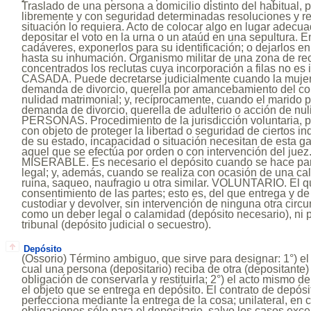
Traslado de una persona a domicilio distinto del habitual,
libremente y con seguridad determinadas resoluciones y res
situación lo requiera. Acto de colocar algo en lugar adecua
depositar el voto en la urna o un ataúd en una sepultura. E
cadáveres, exponerlos para su identificación; o dejarlos e
hasta su inhumación. Organismo militar de una zona de re
concentrados los reclutas cuya incorporación a filas no 
CASADA. Puede decretarse judicialmente cuando la mujer 
demanda de divorcio, querella por amancebamiento del co
nulidad matrimonial; y, recíprocamente, cuando el marido 
demanda de divorcio, querella de adulterio o acción de nu
PERSONAS. Procedimiento de la jurisdicción voluntaria, pre
con objeto de proteger la libertad o seguridad de ciertos i
de su estado, incapacidad o situación necesitan de esta g
aquel que se efectúa por orden o con intervención del j
MISERABLE. Es necesario el depósito cuando se hace par
legal; y, además, cuando se realiza con ocasión de una c
ruina, saqueo, naufragio u otra similar. VOLUNTARIO. El q
consentimiento de las partes; esto es, del que entrega y de
custodiar y devolver, sin intervención de ninguna otra circ
como un deber legal o calamidad (depósito necesario), ni 
tribunal (depósito judicial o secuestro).
Depósito
(Ossorio) Término ambiguo, que sirve para designar: 1°) el 
cual una persona (depositario) reciba de otra (depositante)
obligación de conservarla y restituirla; 2°) el acto mismo de
el objeto que se entrega en depósito. El contrato de depósi
perfecciona mediante la entrega de la cosa; unilateral, en 
obligaciones sólo para el depositario, salvo los casos exc