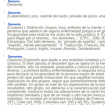
Demens
Demente
Demente
(Cabanellas) Loco, carente de razón, privado de juicio, en
Demente
(Couture) I. Definición. Insano, loco, enfermo de la mente; 
persona que adolece de alguna enfermedad psíquica en g
incapacidad para realizar los actos de la vida jurídica. II.
para litigar por sí mismos... los dementes..." (CPC., 108). III
Etimología. Del latín demens, -tis "privado de espíritu", co
"espíritu, ,mente pensamiento". V. Traducción. Francés, Dé
Portugués, Louco; Inglés, Insane; Alemán, Geisteskrank.
Dementes
(Ossorio) Expresión que alude a una realidad compleja y 
unívoca. Si bien apunta al desorden que se opera en la men
del hombre, ello no obstante, psiquiatría y ciencia jurídica
diverso. La primera tipifica enfermedades, la segunda encu
para declarar la incapacidad de la persona mayor de edad
protección que puede instaurarse sin que aquéllas existan
legislación en dos grupos, según que primordialmente def
otro sentido. Un grupo se vale de las expresiones de la psiq
resultados; otro grupo, sin atenerse a la caracterización pa
comprende, involucro todas las alteraciones de la razón en
trastornos mentales y que de un modo u otro hacen inexcusa
individuo. Se enrolan en la primera los códigos de Francia 
297), Chile (art. 456), Colombia (art. 545 y ley 95), Guatem