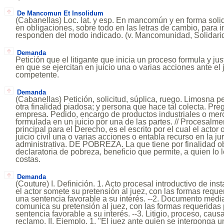
De Mancomun Et Insolidum
(Cabanellas) Loc. lat. y esp. En mancomún y en forma soli
en obligaciones, sobre todo en las letras de cambio, para i
responden del modo indicado. (v. Mancomunidad, Solidari
Demanda
Petición que el litigante que inicia un proceso formula y justi
en que se ejercitan en juicio una o varias acciones ante el j
competente.
Demanda
(Cabanellas) Petición, solicitud, súplica, ruego. Limosna p
otra finalidad piadosa; y persona que hace tal colecta. Pre
empresa. Pedido, encargo de productos industriales o merc
formulada en un juicio por una de las partes. // Procesalm
principal para el Derecho, es el escrito por el cual el acto
juicio civil una o varias acciones o entabla recurso en la j
administrativa. DE POBREZA. La que tiene por finalidad ob
declaratoria de pobreza, beneficio que permite, a quien lo l
costas.
Demanda
(Couture) I. Definición. 1. Acto procesal introductivo de inst
el actor somete su pretensión al juez, con las formas requer
una sentencia favorable a su interés. --2. Documento median
comunica su pretensión al juez, con las formas requeridas 
sentencia favorable a su interés. --3. Litigio, proceso, causa.
reclamo. II. Ejemplo. 1. "El juez ante quien se interponga 