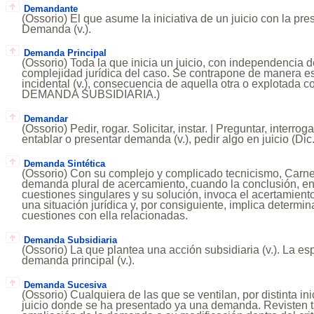
Demandante
(Ossorio) El que asume la iniciativa de un juicio con la pr
Demanda (v.).
Demanda Principal
(Ossorio) Toda la que inicia un juicio, con independencia de
complejidad jurídica del caso. Se contrapone de manera e
incidental (v.), consecuencia de aquella otra o explotada con
DEMANDA SUBSIDIARIA.)
Demandar
(Ossorio) Pedir, rogar. Solicitar, instar. | Preguntar, interrog
entablar o presentar demanda (v.), pedir algo en juicio (Dic
Demanda Sintética
(Ossorio) Con su complejo y complicado tecnicismo, Carnelut
demanda plural de acercamiento, cuando la conclusión, en 
cuestiones singulares y su solución, invoca el acertamiento
una situación jurídica y, por consiguiente, implica determi
cuestiones con ella relacionadas.
Demanda Subsidiaria
(Ossorio) La que plantea una acción subsidiaria (v.). La es
demanda principal (v.).
Demanda Sucesiva
(Ossorio) Cualquiera de las que se ventilan, por distinta ini
juicio donde se ha presentado ya una demanda. Revisten tal