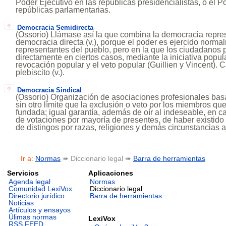
Poder Ejecutivo en las repúblicas presidencialistas, o el 
repúblicas parlamentarias.
Democracia Semidirecta
(Ossorio) Llámase así la que combina la democracia repres
democracia directa (v.), porque el poder es ejercido norma
representantes del pueblo, pero en la que los ciudadanos 
directamente en ciertos casos, mediante la iniciativa popular
revocación popular y el veto popular (Guillien y Vincent). 
plebiscito (v.).
Democracia Sindical
(Ossorio) Organización de asociaciones profesionales basa
sin otro límite que la exclusión o veto por los miembros que
fundada; igual garantía, además de oír al indeseable, en 
de votaciones por mayoría de presentes, de haber existido
de distingos por razas, religiones y demás circunstancias a
Ir a:
Normas
➠ Diccionario legal ➠
Barra de herramientas
Servicios
Aplicaciones
Agenda legal
Normas
Comunidad LexiVox
Diccionario legal
Directorio jurídico
Barra de herramientas
Noticias
Artículos y ensayos
Úlimas normas
LexiVox
RSS FEED