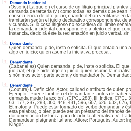
Demanda Incidental
(Ossorio) La que en el curso de un litigio principal plantea u
demanda de tercería (v.) como todas las demás que sean in
consecuencia de otro juicio, cuando deban ventilarse en la 
tramitarán según el juicio declarativo correspondiente, de
y cuantía. Si la cosa litigioso no excediera del límite señala
la demanda incidental correspondiere a pleito del que con
instancia, decidirá éste la reclamación en juicio verbal, sin 
Demandante
Quien demanda, pide, insta o solicita. El que entabla una ac
algo en juicio; quien asume la iniciativa procesal.
Demandante
(Cabanellas) Quien demanda, pide, insta o solicita. El que
judicial; el que pide algo en juicio; quien asume la iniciati
sinónimos actor, parte actora y demandador (v. Demandado
Demandante
(Couture) I. Definición. Actor; calidad o atributo de quien
Ejemplo. "Puede también el demandante, antes de haber s
demanda mudar la acción". (CPC., 288). III. Indice. CPC., 31
63, 177, 287, 288, 300, 448, 481, 596, 607, 626, 632, 676, 
Etimología. Puede estar formado del verbo demandar, y é
esta palabra), o bien puede ser un préstamo del francés d
documentación histórica para decidir la alternativa. V. Tra
Demandeur, plaignant; Italiano, Attore; Portugués, Autor; Ing
Kläger.