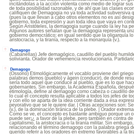
incitándolas a la acción violenta como medio de lograr sus 
de toda posibilidad razonable, y de ahí que las clases ec
califiquen de Demagogia no ya toda actividad subversiva q
(pues la que llevan a cabo otros elementos no es así desig
gobierno, toda expresión y aun toda idea que vaya en contr
Según Aristóteles, la demagogia surge cuando la ley ha pe
Algunos autores señalan que la demagogia representa una
gobierno democrático; en igual sentido que la oligarquía lo
aristocracia, y la tiranía, respecto a la monarquía (v.).
Demagogo
(Cabanellas) Jefe demagógico, caudillo del pueblo humild
solivianta. Orador de vehemencia revolucionaria. Partidar
Demagogo
(Ossorio) Etimológicamente el vocablo proviene del griego
palabras demos (pueblo) y ágein (conducir), de donde res
sería todo aquel que conduce al pueblo, que es lo que hacen
gobernantes. Sin embargo, la Academia Española, despué
etimología, define al demagogo como cabeza o caudillo de 
lo cual el concepto resulta aplicable a todos los jefes de tod
y con ello se aparta de la idea corriente dada a esa expresi
peyorativo que se le quiere dar. | Otras acepciones son: S
(v.), de la dominación tiránica de la plebe. | Orador extre
Como se ve, el concepto es bastante ambiguo porque un or
puede ser¡¿ a favor de la plebe, pero también en contra de e
capitalismo, la aristocracia o la tiranía militar. Sin embargo
relacionando el término demagogo con la palabra griega 
querido referir a los oradores en extremo favorables a la tir