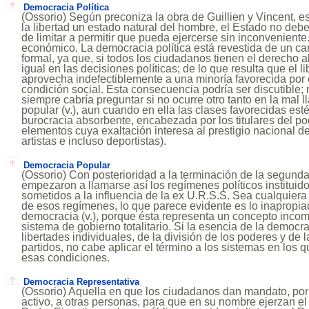
Democracia Política
(Ossorio) Según preconiza la obra de Guillien y Vincent, e
la libertad un estado natural del hombre, el Estado no debe
de limitar a permitir que pueda ejercerse sin inconveniente.
económico. La democracia política está revestida de un c
formal, ya que, si todos los ciudadanos tienen el derecho a
igual en las decisiones políticas; de lo que resulta que el
aprovecha indefectiblemente a una minoría favorecida por e
condición social. Esta consecuencia podría ser discutible;
siempre cabría preguntar si no ocurre otro tanto en la mal
popular (v.), aun cuando en ella las clases favorecidas es
burocracia absorbente, encabezada por los titulares del po
elementos cuya exaltación interesa al prestigio nacional del
artistas e incluso deportistas).
Democracia Popular
(Ossorio) Con posterioridad a la terminación de la segund
empezaron a llamarse así los regímenes políticos instituid
sometidos a la influencia de la ex U.R.S.S. Sea cualquiera
de esos regímenes, lo que parece evidente es lo inapropi
democracia (v.), porque ésta representa un concepto incom
sistema de gobierno totalitario. Si la esencia de la democ
libertades individuales, de la división de los poderes y de l
partidos, no cabe aplicar el término a los sistemas en los
esas condiciones.
Democracia Representativa
(Ossorio) Aquella en que los ciudadanos dan mandato, por
activo, a otras personas, para que en su nombre ejerzan el 