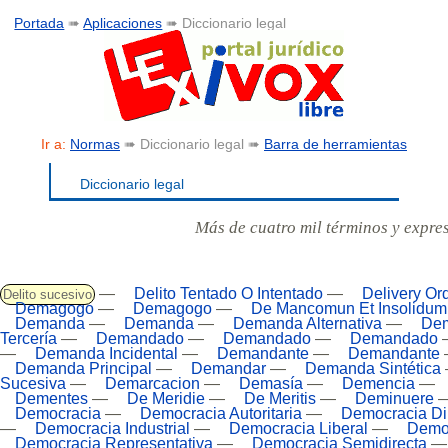
Portada
➠
Aplicaciones
➠ Diccionario legal
Ir a:
Normas
➠ Diccionario legal ➠
Barra de herramientas
Diccionario legal
Más de cuatro mil términos y expre
—
Delito Tentado O Intentado
—
Delivery Or
Delito sucesivo
Demagogo
—
Demagogo
—
De Mancomun Et Insolidum
Demanda
—
Demanda
—
Demanda Alternativa
—
Dem
Tercería
—
Demandado
—
Demandado
—
Demandado
—
Demanda Incidental
—
Demandante
—
Demandante
Demanda Principal
—
Demandar
—
Demanda Sintética
Sucesiva
—
Demarcacion
—
Demasía
—
Demencia
—
Dementes
—
De Meridie
—
De Meritis
—
Deminuere
Democracia
—
Democracia Autoritaria
—
Democracia Di
—
Democracia Industrial
—
Democracia Liberal
—
Democ
Democracia Representativa
—
Democracia Semidirecta