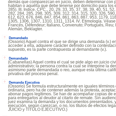
demás que comparezcan en juicio, deben determinar con p
habitan o aquélla que debe tenerse por domicilio para los e
285). III. Indice. CPC., 20, 29, 33, 35, 37, 38, 39, 40, 51, 52
282, 284, 285, 298, 305, 309, 312, 314, 315, 320, 326, 590,
612, 623, 676, 846, 847, 854, 861, 863, 887, 953, 1179, 11
1305, 1306, 1307, 1310, 1311, 1314. IV. Etimología. Véas
Francés, Défendeur; Italiano, Convenuto; Portugués, Reu; 
Alemán, Beklagter.
Demandado
(Ossorio) Aquel contra el que se dirige una demanda (v.) en
acceder a ella, adquiere carácter definido con la contestac
supuesto, es la parte contrapuesta al demandante (v.).
Demandado
(Cabanellas) Aquel contra el cual se pide algo en juicio civ
administrativo; la persona contra la cual se interpone la 
asimismo parte demandada o reo, aunque esta última calif
privativa del proceso penal.
Demanda Ejecutiva
(Ossorio) Se formula estructuralmente en iguales términos
ordinaria, pero ha de contener además la protesta, aceptac
abonar pagos legítimos. Se han de acompañar copias de e
para entregarlos al deudor al citarlo de remate. Sin audie
juez examina la demanda y los documentos presentados, y
ejecución, según carezcan, o no, los títulos de efectos lega
JUICIO y TÍTULO EJECUTIVO.)