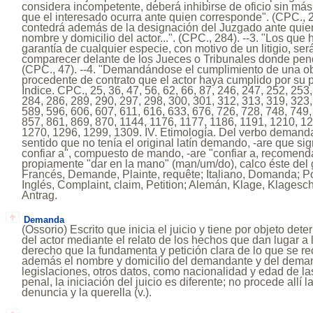
considera incompetente, deberá inhibirse de oficio sin m
que el interesado ocurra ante quien corresponde". (CPC., 
contedrá además de la designación del Juzgado ante quien 
nombre y domicilio del actor...". (CPC., 284). --3. "Los que
garantía de cualquier especie, con motivo de un litigio, se
comparecer delante de los Jueces o Tribunales donde pen
(CPC., 47). --4. "Demandándose el cumplimiento de una ob
procedente de contrato que el actor haya cumplido por su par
Indice. CPC., 25, 36, 47, 56, 62, 66, 87, 246, 247, 252, 253
284, 286, 289, 290, 297, 298, 300, 301, 312, 313, 319, 323,
589, 596, 606, 607, 611, 616, 633, 676, 726, 728, 748, 749,
857, 861, 869, 870, 1144, 1176, 1177, 1186, 1191, 1210, 1
1270, 1296, 1299, 1309. IV. Etimología. Del verbo demandar 
sentido que no tenía el original latín demando, -are que sig
confiar a", compuesto de mando, -are "confiar a, recomenda
propiamente "dar en la mano" (man/um/do), calco éste del 
Francés, Demande, Plainte, requête; Italiano, Domanda; 
Inglés, Complaint, claim, Petition; Alemán, Klage, Klageschri
Antrag.
Demanda
(Ossorio) Escrito que inicia el juicio y tiene por objeto det
del actor mediante el relato de los hechos que dan lugar a 
derecho que la fundamenta y petición clara de lo que se r
además el nombre y domicilio del demandante y del dema
legislaciones, otros datos, como nacionalidad y edad de las
penal, la iniciación del juicio es diferente; no procede allí 
denuncia y la querella (v.).