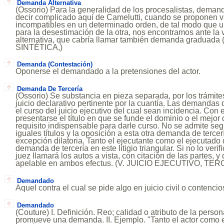
Demanda Alternativa
(Ossorio) Para la generalidad de los procesalistas, demanda 
decir complicado aquí de Camelutti, cuando se proponen v
incompatibles en un determinado orden, de tal modo que u
para la desestimación de la otra, nos encontramos ante l
alternativa, que cabría llamar también demanda gradua
SINTÉTICA,)
Demanda (Contestación)
Oponerse el demandado a la pretensiones del actor.
Demanda De Tercería
(Ossorio) Se substancia en pieza separada, por los trámite
juicio declarativo pertinente por la cuantía. Las demandas
el curso del juicio ejecutivo del cual sean incidencia. Co
presentarse el título en que se funde el dominio o el mejo
requisito indispensable para darle curso. No se admite se
iguales títulos y la oposición a esta otra demanda de terce
excepción dilatoria. Tanto el ejecutante como el ejecutado
demanda de tercería en este litigio triangular. Si no lo verifi
juez llamará los autos a vista, con citación de las partes, y
apelable en ambos efectus. (V. JUICIO EJECUTIVO, TER
Demandado
Aquel contra el cual se pide algo en juicio civil o contencio
Demandado
(Couture) I. Definición. Reo; calidad o atributo de la perso
promueve una demanda. II. Ejemplo. "Tanto el actor como