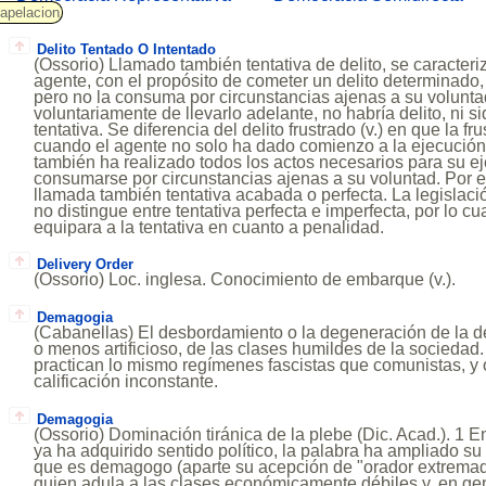
apelacion
Delito Tentado O Intentado
(Ossorio) Llamado también tentativa de delito, se caracteri
agente, con el propósito de cometer un delito determinado
pero no la consuma por circunstancias ajenas a su voluntad
voluntariamente de llevarlo adelante, no habría delito, ni s
tentativa. Se diferencia del delito frustrado (v.) en que la f
cuando el agente no solo ha dado comienzo a la ejecución 
también ha realizado todos los actos necesarios para su ej
consumarse por circunstancias ajenas a su voluntad. Por es
llamada también tentativa acabada o perfecta. La legislació
no distingue entre tentativa perfecta e imperfecta, por lo cua
equipara a la tentativa en cuanto a penalidad.
Delivery Order
(Ossorio) Loc. inglesa. Conocimiento de embarque (v.).
Demagogia
(Cabanellas) El desbordamiento o la degeneración de la 
o menos artificioso, de las clases humildes de la sociedad.
practican lo mismo regímenes fascistas que comunistas, y 
calificación inconstante.
Demagogia
(Ossorio) Dominación tiránica de la plebe (Dic. Acad.). 1 E
ya ha adquirido sentido político, la palabra ha ampliado su
que es demagogo (aparte su acepción de "orador extremad
quien adula a las clases económicamente débiles y, en gene