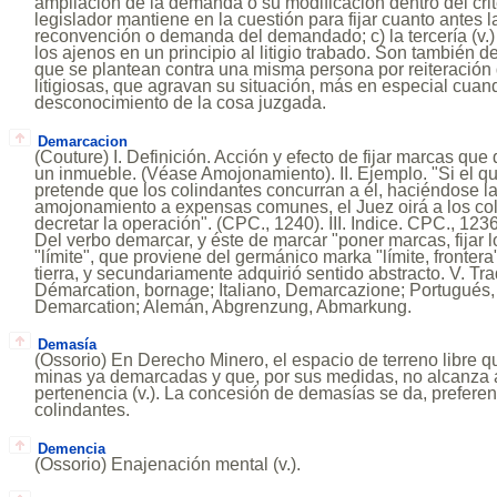
ampliación de la demanda o su modificación dentro del crite
legislador mantiene en la cuestión para fijar cuanto antes la 
reconvención o demanda del demandado; c) la tercería (v.
los ajenos en un principio al litigio trabado. Son también
que se plantean contra una misma persona por reiteración 
litigiosas, que agravan su situación, más en especial cuan
desconocimiento de la cosa juzgada.
Demarcacion
(Couture) I. Definición. Acción y efecto de fijar marcas que
un inmueble. (Véase Amojonamiento). II. Ejemplo. "Si el q
pretende que los colindantes concurran a él, haciéndose 
amojonamiento a expensas comunes, el Juez oirá a los co
decretar la operación". (CPC., 1240). III. Indice. CPC., 1236
Del verbo demarcar, y éste de marcar "poner marcas, fijar l
"límite", que proviene del germánico marka "límite, frontera"
tierra, y secundariamente adquirió sentido abstracto. V. Tr
Démarcation, bornage; Italiano, Demarcazione; Portugués,
Demarcation; Alemán, Abgrenzung, Abmarkung.
Demasía
(Ossorio) En Derecho Minero, el espacio de terreno libre 
minas ya demarcadas y que, por sus medidas, no alcanza 
pertenencia (v.). La concesión de demasías se da, prefere
colindantes.
Demencia
(Ossorio) Enajenación mental (v.).