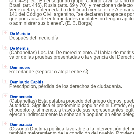
(art. 445), etc. En el segundo grupo, Código Civil italiano d
Brasil (art. 446), Rusia (arts. 69 y 70), y mencionan defecto 
Venezuela y enfermedad o debilidad mental el de Alemania
141 del Código Civil argentino, "se declaran incapaces p
que por causa de enfermedades mentales no tengan aptitud
o administrar sus bienes". (E. E. Borga).
De Meridie
Después del medio día.
De Meritis
(Cabanellas) Loc. lat. De merecimiento. // Hablar de meritis
valor de las pruebas presentadas o la vigencia del Derecho
Deminuere
Recortar de (separar o alejar entre sí).
Deminutio Capitis
Prescripción, pérdida de los derechos de ciudadanía.
Democracia
(Cabanellas) Esta palabra procede del griego demos, puebl
autoridad. Significa el predominio popular en el Estado, el
el pueblo; o, al menos, a través de sus representantes leg
ejercen indirectamente la soberanía popular, en ellos dele
Democracia
(Ossorio) Doctrina política favorable a la intervención del 
también mejoramiento de la condición del pueblo. Proviene