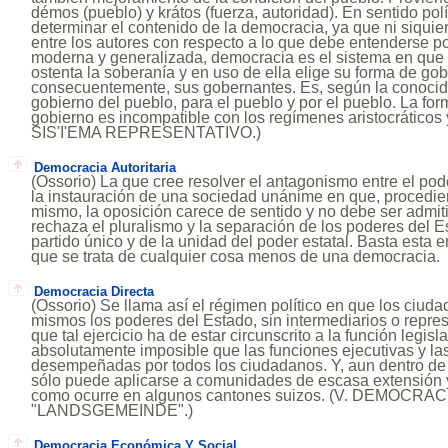
démos (pueblo) y krátos (fuerza, autoridad). En sentido polít
determinar el contenido de la democracia, ya que ni siquie
entre los autores con respecto a lo que debe entenderse p
moderna y generalizada, democracia es el sistema en que 
ostenta la soberanía y en uso de ella elige su forma de gob
consecuentemente, sus gobernantes. Es, según la conocida
gobierno del pueblo, para el pueblo y por el pueblo. La fo
gobierno es incompatible con los regímenes aristocráticos y
SIS'I'EMA REPRESENTATIVO.)
Democracia Autoritaria
(Ossorio) La que cree resolver el antagonismo entre el pode
la instauración de una sociedad unánime en que, procedie
mismo, la oposición carece de sentido y no debe ser adm
rechaza el pluralismo y la separación de los poderes del 
partido único y de la unidad del poder estatal. Basta esta 
que se trata de cualquier cosa menos de una democracia.
Democracia Directa
(Ossorio) Se llama así el régimen político en que los ciuda
mismos los poderes del Estado, sin intermediarios o repr
que tal ejercicio ha de estar circunscrito a la función legisl
absolutamente imposible que las funciones ejecutivas y las
desempeñadas por todos los ciudadanos. Y, aun dentro de l
sólo puede aplicarse a comunidades de escasa extensión 
como ocurre en algunos cantones suizos. (V. DEMOCR
"LANDSGEMEINDE".)
Democracia Económica Y Social